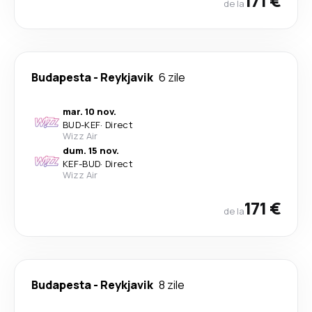
171 €
de la
Budapesta
-
Reykjavik
6 zile
mar. 10 nov.
BUD
-
KEF
·
Direct
Wizz Air
dum. 15 nov.
KEF
-
BUD
·
Direct
Wizz Air
171 €
de la
Budapesta
-
Reykjavik
8 zile