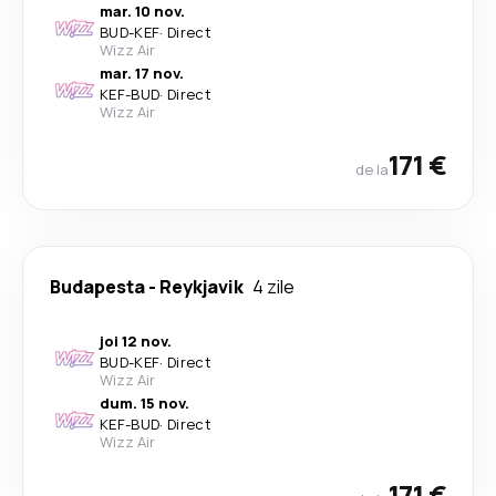
mar. 10 nov.
BUD
-
KEF
·
Direct
Wizz Air
mar. 17 nov.
KEF
-
BUD
·
Direct
Wizz Air
171 €
de la
Budapesta
-
Reykjavik
4 zile
joi 12 nov.
BUD
-
KEF
·
Direct
Wizz Air
dum. 15 nov.
KEF
-
BUD
·
Direct
Wizz Air
171 €