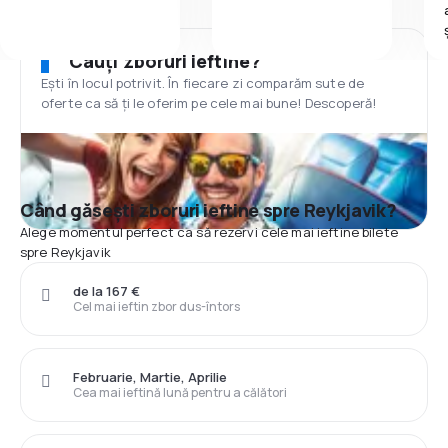
Cauți zboruri ieftine?
Ești în locul potrivit. În fiecare zi comparăm sute de
oferte ca să ți le oferim pe cele mai bune! Descoperă!
Când găsești zboruri ieftine spre Reykjavik?
Alege momentul perfect ca să rezervi cele mai ieftine bilete
spre Reykjavik
de la 167 €
Cel mai ieftin zbor dus-întors
Februarie, Martie, Aprilie
Cea mai ieftină lună pentru a călători