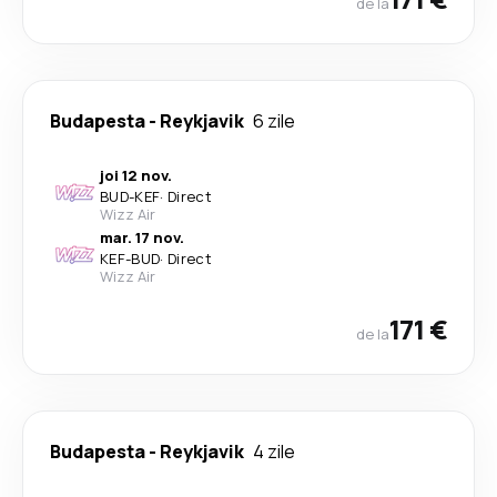
de la
Budapesta
-
Reykjavik
6 zile
joi 12 nov.
BUD
-
KEF
·
Direct
Wizz Air
mar. 17 nov.
KEF
-
BUD
·
Direct
Wizz Air
171 €
de la
Budapesta
-
Reykjavik
4 zile