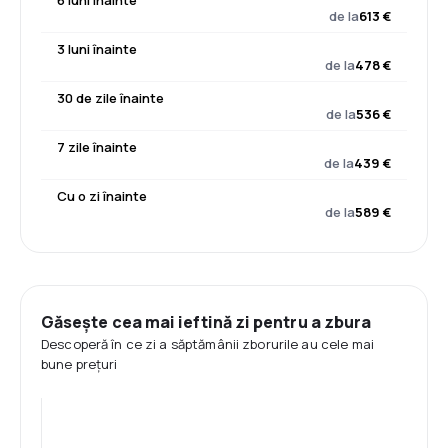
6 luni înainte
de la
613 €
3 luni înainte
de la
478 €
30 de zile înainte
de la
536 €
7 zile înainte
de la
439 €
Cu o zi înainte
de la
589 €
Găsește cea mai ieftină zi pentru a zbura
Descoperă în ce zi a săptămânii zborurile au cele mai
bune prețuri