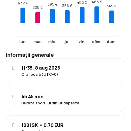
465 €
452 €
432 €
395 €
356 €
349 €
305 €
lun.
mar.
mie.
joi
vin.
sâm.
dum.
Informații generale
11:35, 8 aug 2026
Ora locală (UTC+0)
4h 45 min
Durata zborului din Budapesta
100 ISK = 0.70 EUR