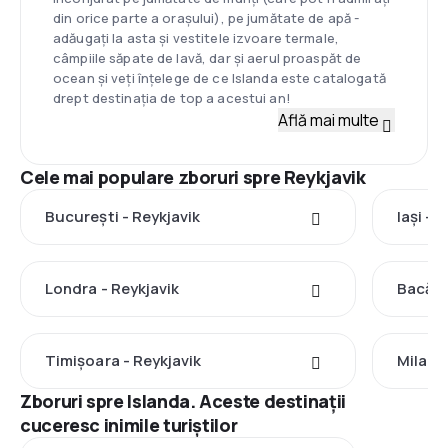
din orice parte a orașului), pe jumătate de apă -
adăugați la asta și vestitele izvoare termale,
câmpiile săpate de lavă, dar și aerul proaspăt de
ocean și veți înțelege de ce Islanda este catalogată
drept destinația de top a acestui an!
Află mai multe
Cele mai populare zboruri spre Reykjavik
București - Reykjavik
Iași - 
Londra - Reykjavik
Bacău 
Timișoara - Reykjavik
Milano
Zboruri spre Islanda. Aceste destinații
cuceresc inimile turiștilor