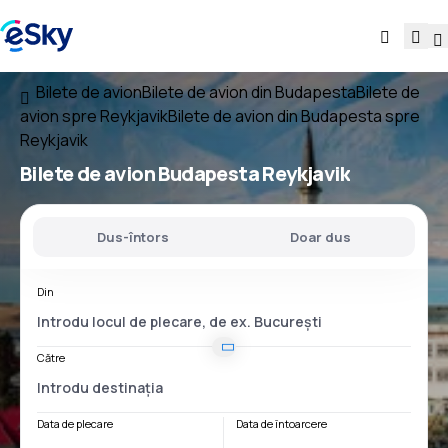
Bilete de avion
Bilete de avion din Budapesta
Bilete de
avion spre Reykjavik
Bilete de avion din Budapesta spre
Reykjavik
Bilete de avion
Budapesta Reykjavik
Dus-întors
Doar dus
Din
Către
Data de plecare
Data de întoarcere