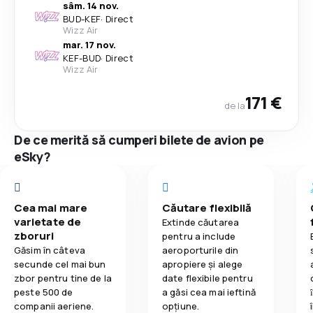
sâm. 14 nov.
BUD
-
KEF
·
Direct
Wizz Air
mar. 17 nov.
KEF
-
BUD
·
Direct
Wizz Air
171 €
de la
De ce merită să cumperi bilete de avion pe
eSky?
Cea mai mare
Căutare flexibilă
varietate de
Extinde căutarea
zboruri
pentru a include
Găsim în câteva
aeroporturile din
secunde cel mai bun
apropiere și alege
zbor pentru tine de la
date flexibile pentru
peste 500 de
a găsi cea mai ieftină
companii aeriene.
opțiune.