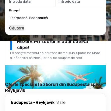
Pasageri
Căutare
Rezervă-ți zborul în doar câteva
clipe!
Folosește motorul de căutare de mai sus. Spune-ne unde
și când vrei să zbori, iar noi ne ocupăm de rest.
Oferte speciale la zboruri din Budapesta spre
Reykjavik
Budapesta
-
Reykjavik
8 zile