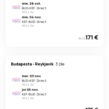
mie. 28 oct.
BUD
-
KEF
·
Direct
Wizz Air
mie. 04 nov.
KEF
-
BUD
·
Direct
Wizz Air
171 €
de la
Budapesta
-
Reykjavik
3 zile
mar. 03 nov.
BUD
-
KEF
·
Direct
Wizz Air
joi 05 nov.
KEF
-
BUD
·
Direct
Wizz Air