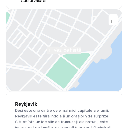
Cursul valutar
Vezi pe hartă
Reykjavik
Deși este una dintre cele mai mici capitale ale lumii,
Reykjavik este fără îndoială un oraș plin de surprize!
Situat într-un loc plin de frumuseți ale naturii, este
înconjurat pe jumătate de munți (care pot fi admirați