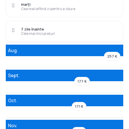
marți
Cea mai ieftină zi pentru a zbura
7 zile înainte
Cele mai mici prețuri
Aug.
257 €
Sept.
177 €
Oct.
171 €
Nov.