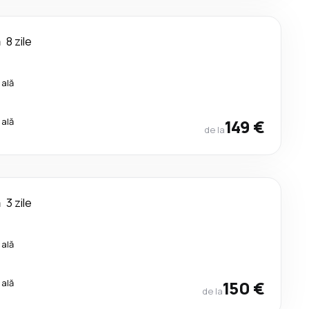
a
8 zile
cală
cală
149 €
de la
a
3 zile
cală
cală
150 €
de la