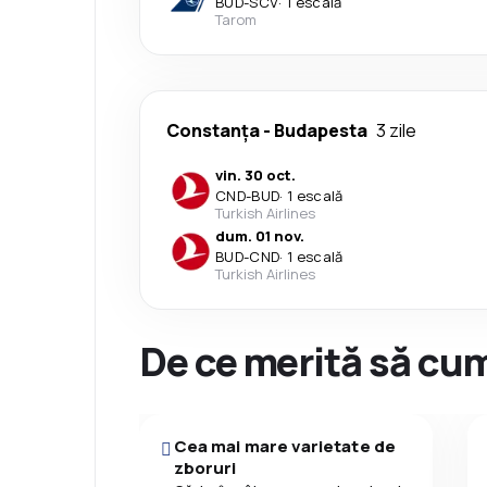
BUD
-
SCV
·
1 escală
Tarom
Constanța
-
Budapesta
3 zile
vin. 30 oct.
CND
-
BUD
·
1 escală
Turkish Airlines
dum. 01 nov.
BUD
-
CND
·
1 escală
Turkish Airlines
De ce merită să cum
Cea mai mare varietate de
zboruri