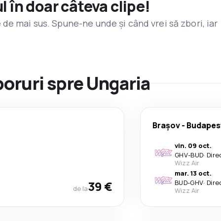
l în doar câteva clipe!
de mai sus. Spune-ne unde și când vrei să zbori, iar
boruri spre Ungaria
Brașov
-
Budapes
vin. 09 oct.
GHV
-
BUD
·
Dire
Wizz Air
mar. 13 oct.
39 €
BUD
-
GHV
·
Dire
de la
Wizz Air