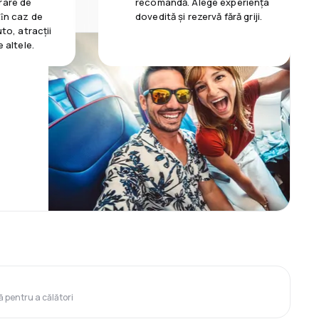
rare de
recomandă. Alege experiența
 ȋn caz de
dovedită și rezervă fără griji.
uto, atracții
e altele.
ă pentru a călători