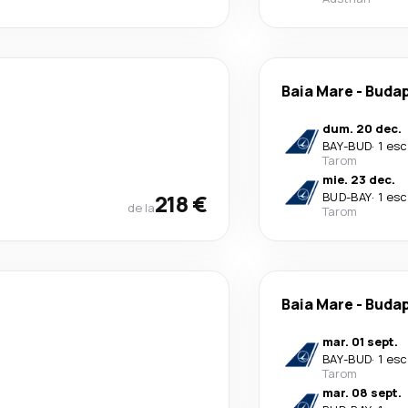
Baia Mare
-
Buda
dum. 20 dec.
BAY
-
BUD
·
1 esc
Tarom
mie. 23 dec.
218 €
BUD
-
BAY
·
1 esc
de la
Tarom
Baia Mare
-
Buda
mar. 01 sept.
BAY
-
BUD
·
1 esc
Tarom
mar. 08 sept.