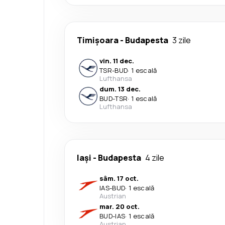
Timișoara
-
Budapesta
3 zile
vin. 11 dec.
TSR
-
BUD
·
1 escală
Lufthansa
dum. 13 dec.
BUD
-
TSR
·
1 escală
Lufthansa
Iași
-
Budapesta
4 zile
sâm. 17 oct.
IAS
-
BUD
·
1 escală
Austrian
mar. 20 oct.
BUD
-
IAS
·
1 escală
Austrian