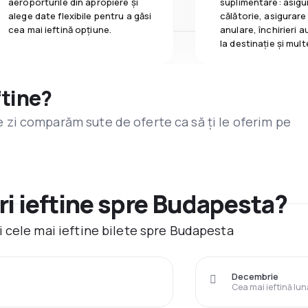
aeroporturile din apropiere și
suplimentare: asigu
alege date flexibile pentru a găsi
călătorie, asigurare
cea mai ieftină opțiune.
anulare, închirieri a
la destinaţie și mult
ftine?
are zi comparăm sute de oferte ca să ți le oferim pe
i ieftine spre Budapesta?
 cele mai ieftine bilete spre Budapesta
Decembrie
Cea mai ieftină lun