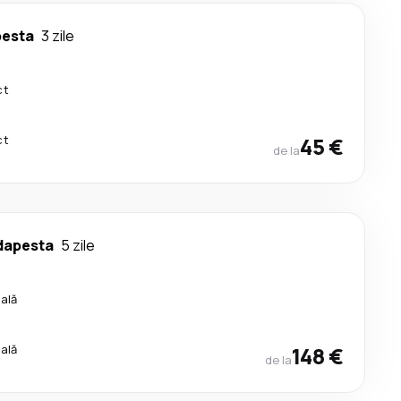
esta
3 zile
ct
ct
45 €
de la
dapesta
5 zile
cală
cală
148 €
de la