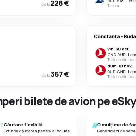
228 €
BUD
-
BAY
·
1 esc
de la
Tarom
Constanța
-
Buda
vin. 30 oct.
CND
-
BUD
·
1 es
Turkish Airlines
dum. 01 nov.
367 €
BUD
-
CND
·
1 es
de la
Turkish Airlines
peri bilete de avion pe eSk
Căutare flexibilă
O mulțime de faci
Extinde căutarea pentru a include
Beneficiezi de servic