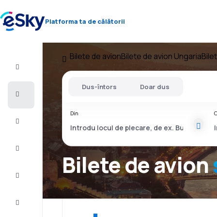
Platforma ta de călătorii
Bilete de avion
Bilete de avion Ungaria
Bile
Zbor+Hotel
Dus-întors
Doar dus
Bilete
de
avion
Din
C
Vacanţe
Vară
2026
Bilete de avion
Iarnă
2026/27
Last
minute