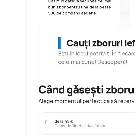
Găsim în câteva secunde cel mai
bun zbor pentru tine de la peste
500 de companii aeriene.
Cauți zboruri ie
Ești în locul potrivit. În fiec
cele mai bune! Descoperă!
Când găsești zborur
Alege momentul perfect ca să rezervi
de la 45 €
Cel mai ieftin zbor dus-întors