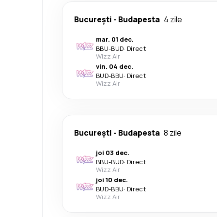
București
-
Budapesta
4 zile
mar. 01 dec.
BBU
-
BUD
·
Direct
Wizz Air
vin. 04 dec.
BUD
-
BBU
·
Direct
Wizz Air
București
-
Budapesta
8 zile
joi 03 dec.
BBU
-
BUD
·
Direct
Wizz Air
joi 10 dec.
BUD
-
BBU
·
Direct
Wizz Air