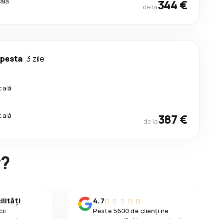
ală
344 €
de la
pesta
3 zile
cală
cală
387 €
de la
y?
lități
4.7
ii
Peste 5600 de clienți ne