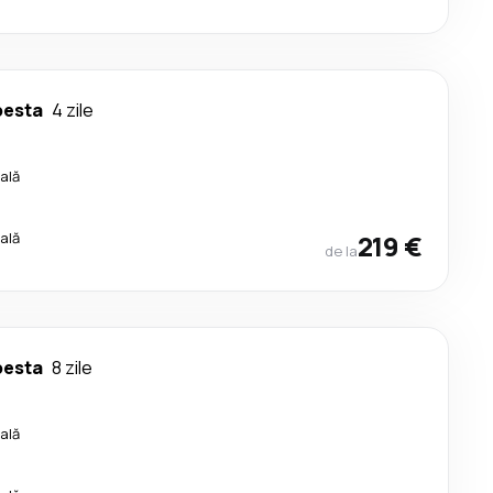
pesta
4 zile
ală
ală
219 €
de la
pesta
8 zile
ală