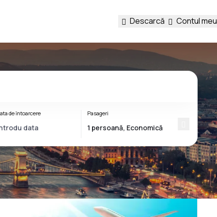
Descarcă
Contul meu
ata de întoarcere
Pasageri