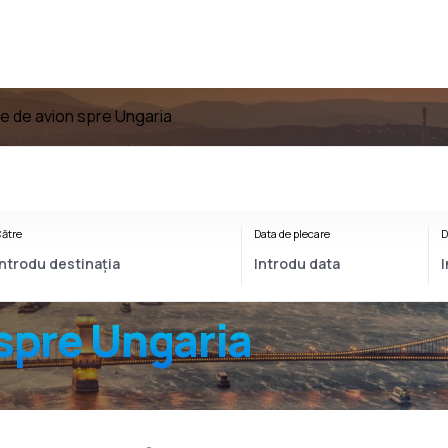
te de avion spre Ungaria
ătre
Data de plecare
D
spre Ungaria