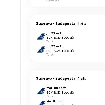
Suceava
-
Budapesta
8 zile
joi 22 oct.
SCV
-
BUD
·
1 escală
Tarom
joi 29 oct.
BUD
-
SCV
·
1 escală
Tarom
Suceava
-
Budapesta
4 zile
mar. 08 sept.
SCV
-
BUD
·
1 escală
Tarom
vin. 11 sept.