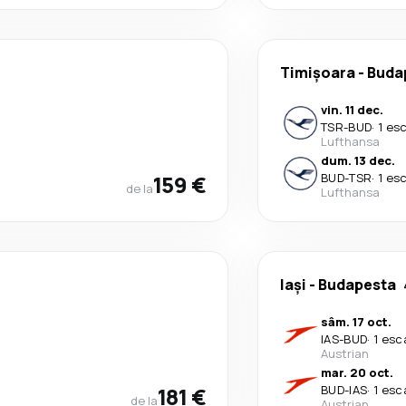
Timișoara
-
Buda
vin. 11 dec.
TSR
-
BUD
·
1 es
Lufthansa
dum. 13 dec.
159 €
BUD
-
TSR
·
1 es
de la
Lufthansa
Iași
-
Budapesta
sâm. 17 oct.
IAS
-
BUD
·
1 esc
Austrian
mar. 20 oct.
181 €
BUD
-
IAS
·
1 esc
de la
Austrian