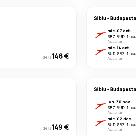
Sibiu
-
Budapest
mie. 07 oct.
SBZ
-
BUD
·
1 es
Austrian
mie. 14 oct.
148 €
BUD
-
SBZ
·
1 es
de la
Austrian
Sibiu
-
Budapest
lun. 30 nov.
SBZ
-
BUD
·
1 es
Austrian
mie. 02 dec.
149 €
BUD
-
SBZ
·
1 es
de la
Austrian