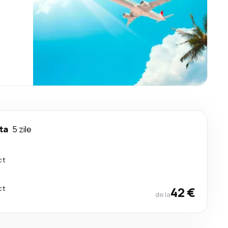
ta
5 zile
ct
ct
42 €
de la