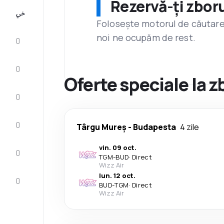
Rezervă-ți zboru
All-
inclusive
Folosește motorul de căutare 
noi ne ocupăm de rest.
City
Break
Cazare
Oferte speciale la z
Oferte
Finalizează
Târgu Mureș
-
Budapesta
4 zile
călătoria
vin. 09 oct.
Inspiraţie şi
TGM
-
BUD
·
Direct
recomandări
Wizz Air
lun. 12 oct.
Servicii
BUD
-
TGM
·
Direct
clienți
Wizz Air