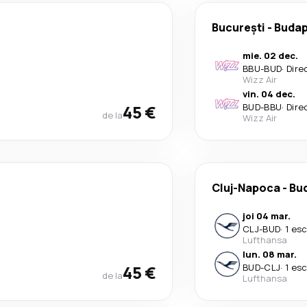
București
-
Budap
mie. 02 dec.
BBU
-
BUD
·
Dire
Wizz Air
vin. 04 dec.
45 €
BUD
-
BBU
·
Dire
de la
Wizz Air
Cluj-Napoca
-
Bu
joi 04 mar.
CLJ
-
BUD
·
1 es
Lufthansa
lun. 08 mar.
45 €
BUD
-
CLJ
·
1 es
de la
Lufthansa