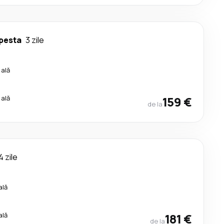
pesta
3 zile
cală
cală
159 €
de la
4 zile
ală
ală
181 €
de la