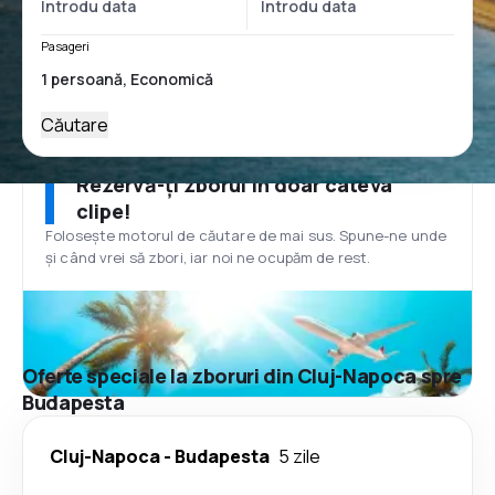
Pasageri
Căutare
Rezervă-ți zborul în doar câteva
clipe!
Folosește motorul de căutare de mai sus. Spune-ne unde
și când vrei să zbori, iar noi ne ocupăm de rest.
Oferte speciale la zboruri din Cluj-Napoca spre
Budapesta
Cluj-Napoca
-
Budapesta
5 zile