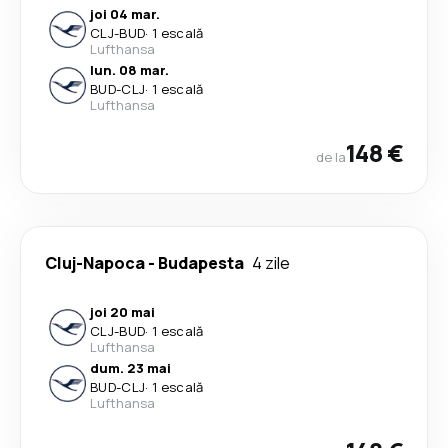
joi 04 mar.
CLJ
-
BUD
·
1 escală
Lufthansa
lun. 08 mar.
BUD
-
CLJ
·
1 escală
Lufthansa
148 €
de la
Cluj-Napoca
-
Budapesta
4 zile
joi 20 mai
CLJ
-
BUD
·
1 escală
Lufthansa
dum. 23 mai
BUD
-
CLJ
·
1 escală
Lufthansa