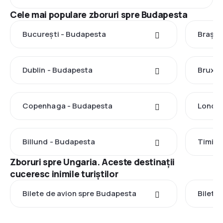
Cele mai populare zboruri spre Budapesta
București - Budapesta
Brașov
Dublin - Budapesta
Bruxel
Copenhaga - Budapesta
Londra
Billund - Budapesta
Timișo
Zboruri spre Ungaria. Aceste destinații
cuceresc inimile turiștilor
Bilete de avion spre Budapesta
Bilete