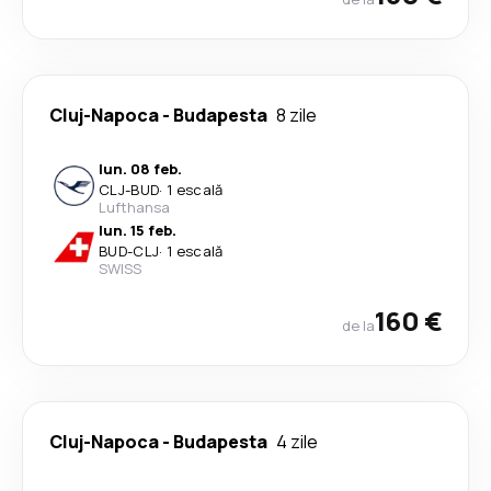
Cluj-Napoca
-
Budapesta
8 zile
lun. 08 feb.
CLJ
-
BUD
·
1 escală
Lufthansa
lun. 15 feb.
BUD
-
CLJ
·
1 escală
SWISS
160 €
de la
Cluj-Napoca
-
Budapesta
4 zile