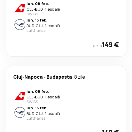
lun. 08 feb.
CLJ
-
BUD
·
1 escală
SWISS
lun. 15 feb.
BUD
-
CLJ
·
1 escală
Lufthansa
149 €
de la
Cluj-Napoca
-
Budapesta
8 zile
lun. 08 feb.
CLJ
-
BUD
·
1 escală
SWISS
lun. 15 feb.
BUD
-
CLJ
·
1 escală
Lufthansa