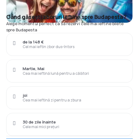
Când găsești zboruri ieftine spre Budapesta?
Alege momentul perfect ca să rezervi cele mai ieftine bilete
spre Budapesta
de la 148 €
Cel mai ieftin zbor dus-întors
Martie, Mai
Cea mai ieftină lună pentru a călători
joi
Cea mai ieftină zi pentru a zbura
30 de zile înainte
Cele mai mici prețuri