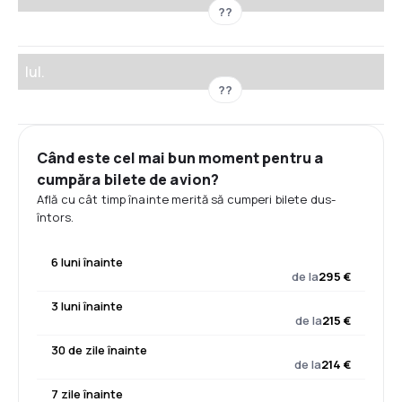
??
Iul.
??
Când este cel mai bun moment pentru a
cumpăra bilete de avion?
Află cu cât timp înainte merită să cumperi bilete dus-
întors.
6 luni înainte
de la
295 €
3 luni înainte
de la
215 €
30 de zile înainte
de la
214 €
7 zile înainte