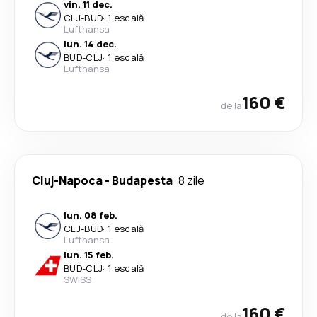
vin. 11 dec.
CLJ
-
BUD
·
1 escală
Lufthansa
lun. 14 dec.
BUD
-
CLJ
·
1 escală
Lufthansa
160 €
de la
Cluj-Napoca
-
Budapesta
8 zile
lun. 08 feb.
CLJ
-
BUD
·
1 escală
Lufthansa
lun. 15 feb.
BUD
-
CLJ
·
1 escală
SWISS
160 €
de la