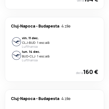
de la
Cluj-Napoca
-
Budapesta
4 zile
vin. 11 dec.
CLJ
-
BUD
·
1 escală
Lufthansa
lun. 14 dec.
BUD
-
CLJ
·
1 escală
Lufthansa
160 €
de la
Cluj-Napoca
-
Budapesta
4 zile