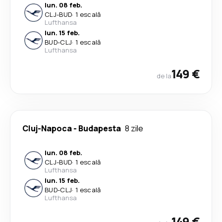
lun. 08 feb.
CLJ
-
BUD
·
1 escală
Lufthansa
lun. 15 feb.
BUD
-
CLJ
·
1 escală
Lufthansa
149 €
de la
Cluj-Napoca
-
Budapesta
8 zile
lun. 08 feb.
CLJ
-
BUD
·
1 escală
Lufthansa
lun. 15 feb.
BUD
-
CLJ
·
1 escală
Lufthansa
149 €