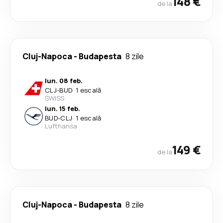
148 €
de la
Cluj-Napoca
-
Budapesta
8 zile
lun. 08 feb.
CLJ
-
BUD
·
1 escală
SWISS
lun. 15 feb.
BUD
-
CLJ
·
1 escală
Lufthansa
149 €
de la
Cluj-Napoca
-
Budapesta
8 zile