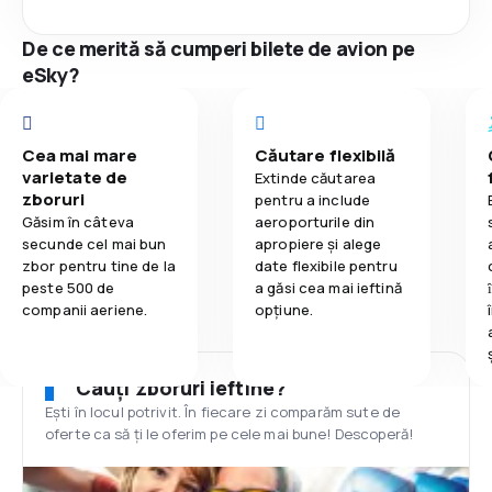
De ce merită să cumperi bilete de avion pe
eSky?
Cea mai mare
Căutare flexibilă
varietate de
Extinde căutarea
zboruri
pentru a include
Găsim în câteva
aeroporturile din
secunde cel mai bun
apropiere și alege
zbor pentru tine de la
date flexibile pentru
peste 500 de
a găsi cea mai ieftină
companii aeriene.
opțiune.
Cauți zboruri ieftine?
Ești în locul potrivit. În fiecare zi comparăm sute de
oferte ca să ți le oferim pe cele mai bune! Descoperă!