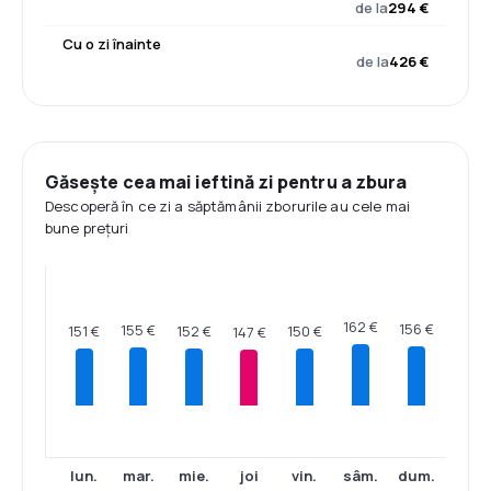
de la
294 €
Cu o zi înainte
de la
426 €
Găsește cea mai ieftină zi pentru a zbura
Descoperă în ce zi a săptămânii zborurile au cele mai
bune prețuri
162 €
156 €
155 €
152 €
151 €
150 €
147 €
lun.
mar.
mie.
joi
vin.
sâm.
dum.