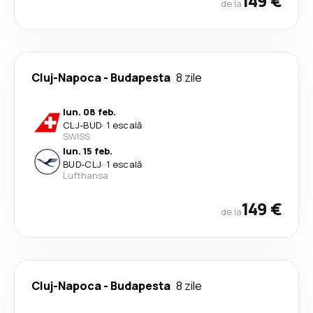
149 €
de la
Cluj-Napoca
-
Budapesta
8 zile
lun. 08 feb.
CLJ
-
BUD
·
1 escală
SWISS
lun. 15 feb.
BUD
-
CLJ
·
1 escală
Lufthansa
149 €
de la
Cluj-Napoca
-
Budapesta
8 zile