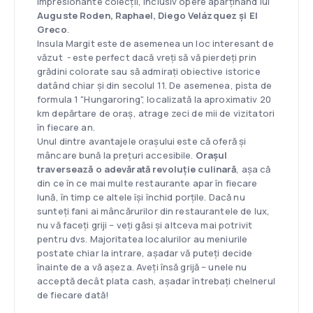
impresionante colecții, inclusiv opere aparținând lui
Auguste Roden, Raphael, Diego Velázquez și El
Greco
.
Insula Margit este de asemenea un loc interesant de
văzut - este perfect dacă vreți să vă pierdeți prin
grădini colorate sau să admirați obiective istorice
datând chiar și din secolul 11. De asemenea, pista de
formula 1 "Hungaroring", localizată la aproximativ 20
km depărtare de oraș, atrage zeci de mii de vizitatori
în fiecare an.
Unul dintre avantajele orașului este că oferă și
mâncare bună la prețuri accesibile.
Orașul
traversează o adevărată revoluție culinară
, așa că
din ce în ce mai multe restaurante apar în fiecare
lună, în timp ce altele își închid porțile. Dacă nu
sunteți fani ai mâncărurilor din restaurantele de lux,
nu vă faceți griji – veți găsi și altceva mai potrivit
pentru dvs. Majoritatea localurilor au meniurile
postate chiar la intrare, așadar vă puteți decide
înainte de a vă așeza. Aveți însă grijă – unele nu
acceptă decât plata cash, așadar întrebați chelnerul
de fiecare dată!