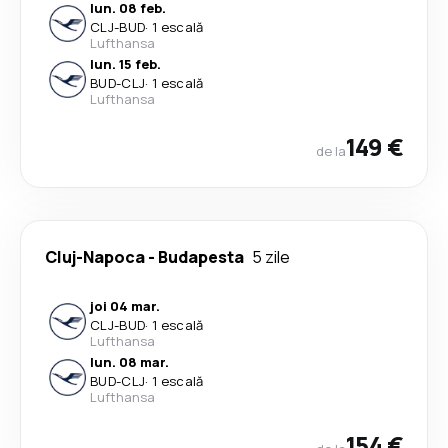
lun. 08 feb.
CLJ
-
BUD
·
1 escală
Lufthansa
lun. 15 feb.
BUD
-
CLJ
·
1 escală
Lufthansa
149 €
de la
Cluj-Napoca
-
Budapesta
5 zile
joi 04 mar.
CLJ
-
BUD
·
1 escală
Lufthansa
lun. 08 mar.
BUD
-
CLJ
·
1 escală
Lufthansa
154 €