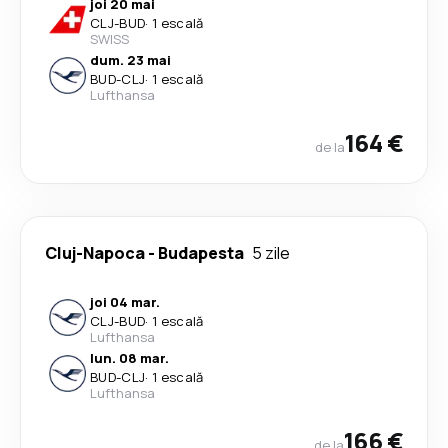
joi 20 mai
CLJ
-
BUD
·
1 escală
SWISS
dum. 23 mai
BUD
-
CLJ
·
1 escală
Lufthansa
164 €
de la
Cluj-Napoca
-
Budapesta
5 zile
joi 04 mar.
CLJ
-
BUD
·
1 escală
Lufthansa
lun. 08 mar.
BUD
-
CLJ
·
1 escală
Lufthansa
166 €
de la