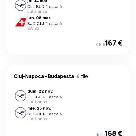
joi 04 mar.
CLJ
-
BUD
·
1 escală
Lufthansa
lun. 08 mar.
BUD
-
CLJ
·
1 escală
SWISS
167 €
de la
Cluj-Napoca
-
Budapesta
4 zile
dum. 22 nov.
CLJ
-
BUD
·
1 escală
Lufthansa
mie. 25 nov.
BUD
-
CLJ
·
1 escală
Lufthansa
168 €
de la