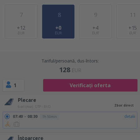
7
8
9
11
+12
+0
+4
+15
EUR
EUR
EUR
EUR
Tariful/persoană, dus-întors:
128
EUR
1
Verificați oferta
Plecare
Zbor direct
6 oct (mar)
OTP - BUD
07:40
08:30
detalii
1h 50min
Întoarcere