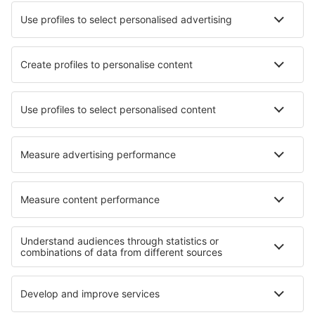
Wizz Air
Tarom
HiSky
Ryanair
Lufthansa
Despre eSky
Blogul
Cariere
Termeni şi condiţii
Rezervările mele
Politica de Confidențialitate
Politică cookie
Asistenţă şi contact
Confidențialitate