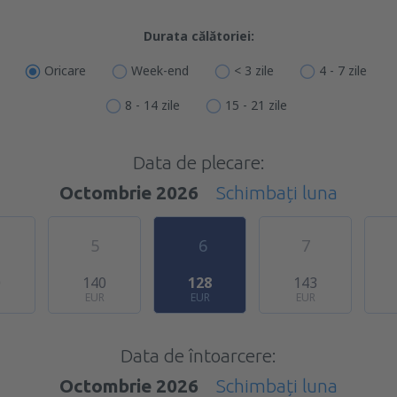
Durata călătoriei:
Oricare
Week-end
< 3 zile
4 - 7 zile
8 - 14 zile
15 - 21 zile
Data de plecare:
Octombrie 2026
Schimbați luna
5
6
7
0
140
128
143
EUR
EUR
EUR
Data de întoarcere:
Octombrie 2026
Schimbați luna