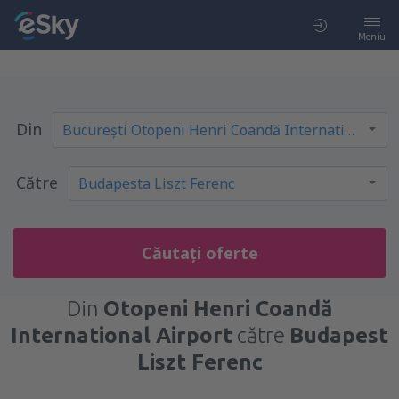
Meniu
Din
Către
Căutați oferte
Din
Otopeni Henri Coandă
International Airport
către
Budapest
Liszt Ferenc