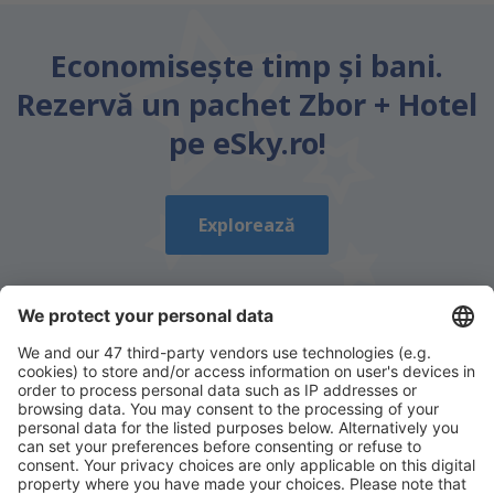
Economiseşte timp și bani.
Rezervă un pachet Zbor + Hotel
pe eSky.ro!
Explorează
Descarcă aplicația noastră
și organizează-ţi