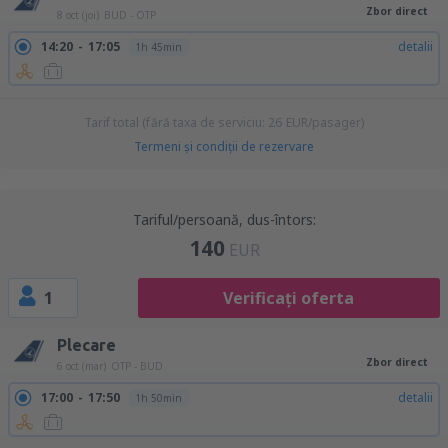
Zbor direct
8 oct (joi)
BUD - OTP
14:20
17:05
detalii
1h 45min
Tarif total (fără taxa de serviciu:
26
EUR
/pasager)
Termeni şi condiţii de rezervare
Tariful/persoană, dus-întors:
140
EUR
1
Verificați oferta
Plecare
Zbor direct
6 oct (mar)
OTP - BUD
17:00
17:50
detalii
1h 50min