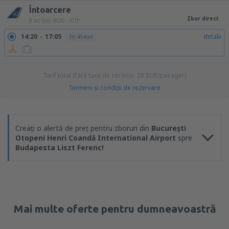
Întoarcere
Zbor direct
8 oct (joi)
BUD - OTP
14:20
17:05
detalii
1h 45min
Tarif total (fără taxa de serviciu:
28
EUR
/pasager)
Termeni şi condiţii de rezervare
Creați o alertă de preț pentru zboruri din
București
Otopeni Henri Coandă International Airport
spre
Budapesta Liszt Ferenc!
Mai multe oferte pentru dumneavoastră