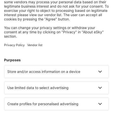
convenabil călătoriile
Planifică-ți călătoria
Bilete de avion
Cazare
Zbor+Hotel
Hoteluri
Transferuri aeroport
Află mai multe
Garanția prețului mic
Aplicație mobilă
Companii aeriene