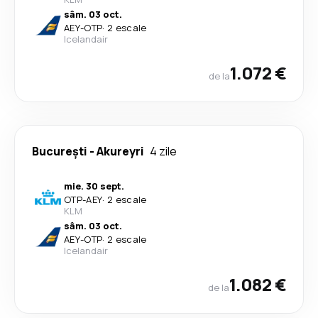
sâm. 03 oct.
AEY
-
OTP
·
2 escale
Icelandair
1.072 €
de la
București
-
Akureyri
4 zile
mie. 30 sept.
OTP
-
AEY
·
2 escale
KLM
sâm. 03 oct.
AEY
-
OTP
·
2 escale
Icelandair
1.082 €
de la