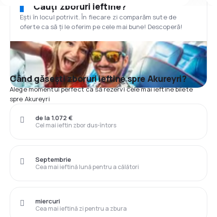
Cauți zboruri ieftine?
Ești în locul potrivit. În fiecare zi comparăm sute de
oferte ca să ți le oferim pe cele mai bune! Descoperă!
Când găsești zboruri ieftine spre Akureyri?
Alege momentul perfect ca să rezervi cele mai ieftine bilete
spre Akureyri
de la 1.072 €
Cel mai ieftin zbor dus-întors
Septembrie
Cea mai ieftină lună pentru a călători
miercuri
Cea mai ieftină zi pentru a zbura