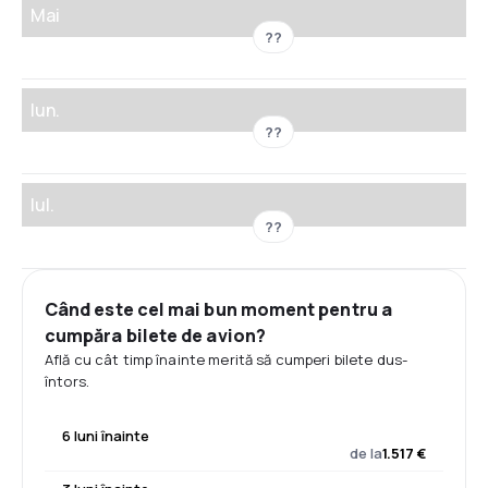
Mai
??
Iun.
??
Iul.
??
Când este cel mai bun moment pentru a
cumpăra bilete de avion?
Află cu cât timp înainte merită să cumperi bilete dus-
întors.
6 luni înainte
de la
1.517 €