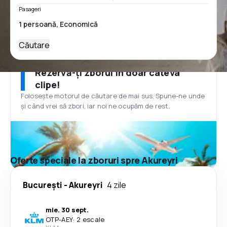
Pasageri
Căutare
Rezervă-ți zborul în doar câteva
clipe!
Folosește motorul de căutare de mai sus. Spune-ne unde
și când vrei să zbori, iar noi ne ocupăm de rest.
Oferte speciale la zboruri spre Akureyri
București
-
Akureyri
4 zile
mie. 30 sept.
OTP
-
AEY
·
2 escale