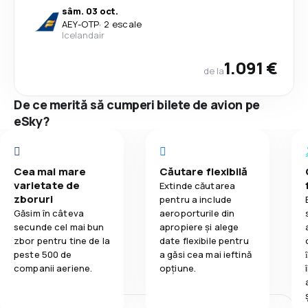
sâm. 03 oct.
AEY
-
OTP
·
2 escale
Icelandair
1.091 €
de la
De ce merită să cumperi bilete de avion pe
eSky?
Cea mai mare
Căutare flexibilă
varietate de
Extinde căutarea
zboruri
pentru a include
Găsim în câteva
aeroporturile din
secunde cel mai bun
apropiere și alege
zbor pentru tine de la
date flexibile pentru
peste 500 de
a găsi cea mai ieftină
companii aeriene.
opțiune.