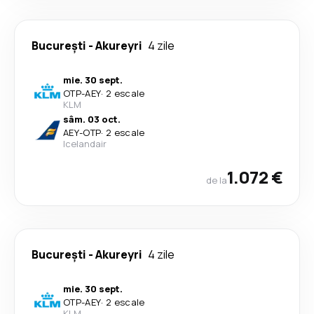
București
-
Akureyri
4 zile
mie. 30 sept.
OTP
-
AEY
·
2 escale
KLM
sâm. 03 oct.
AEY
-
OTP
·
2 escale
Icelandair
1.072 €
de la
București
-
Akureyri
4 zile
mie. 30 sept.
OTP
-
AEY
·
2 escale
KLM