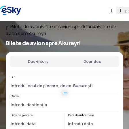
Bilete de avion
Bilete de avion spre Islanda
Bilete de
avion spre Akureyri
Bilete de avion spre Akureyri
Dus-întors
Doar dus
Din
Către
Data de plecare
Data de întoarcere