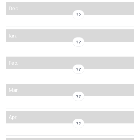
Dec.
??
Ian.
??
Feb.
??
Mar.
??
Apr.
??