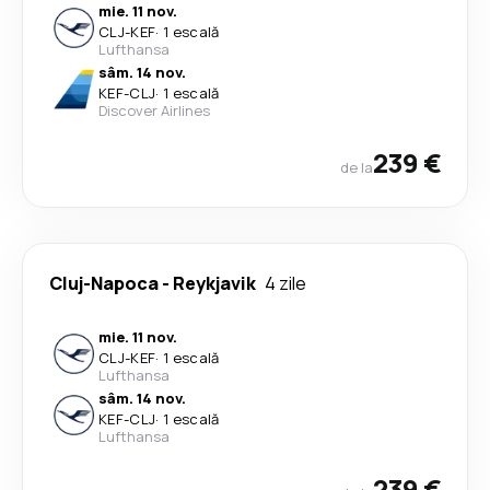
mie. 11 nov.
CLJ
-
KEF
·
1 escală
Lufthansa
sâm. 14 nov.
KEF
-
CLJ
·
1 escală
Discover Airlines
239 €
de la
Cluj-Napoca
-
Reykjavik
4 zile
mie. 11 nov.
CLJ
-
KEF
·
1 escală
Lufthansa
sâm. 14 nov.
KEF
-
CLJ
·
1 escală
Lufthansa
239 €