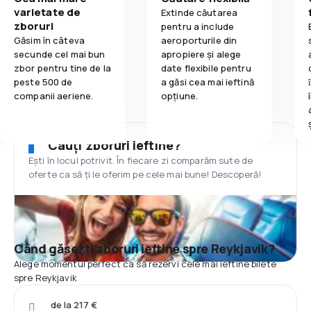
varietate de
Extinde căutarea
zboruri
pentru a include
Găsim în câteva
aeroporturile din
secunde cel mai bun
apropiere și alege
zbor pentru tine de la
date flexibile pentru
peste 500 de
a găsi cea mai ieftină
companii aeriene.
opțiune.
Cauți zboruri ieftine?
Ești în locul potrivit. În fiecare zi comparăm sute de
oferte ca să ți le oferim pe cele mai bune! Descoperă!
Când găsești zboruri ieftine spre Reykjavik?
Alege momentul perfect ca să rezervi cele mai ieftine bilete
spre Reykjavik
de la 217 €