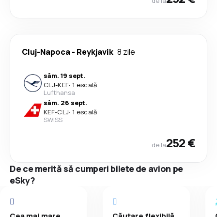
de la
Cluj-Napoca
-
Reykjavik
8 zile
sâm. 19 sept.
CLJ
-
KEF
·
1 escală
Lufthansa
sâm. 26 sept.
KEF
-
CLJ
·
1 escală
SWISS
252 €
de la
De ce merită să cumperi bilete de avion pe
eSky?
Cea mai mare
Căutare flexibilă