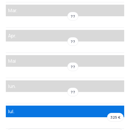
Mar.
??
Apr.
??
Mai
??
Iun.
??
Iul.
325 €