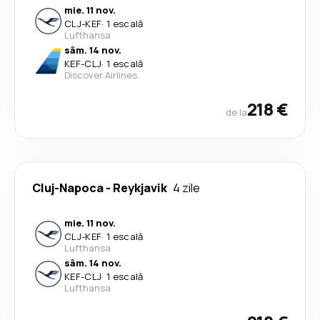
mie. 11 nov.
CLJ
-
KEF
·
1 escală
Lufthansa
sâm. 14 nov.
KEF
-
CLJ
·
1 escală
Discover Airlines
218 €
de la
Cluj-Napoca
-
Reykjavik
4 zile
mie. 11 nov.
CLJ
-
KEF
·
1 escală
Lufthansa
sâm. 14 nov.
KEF
-
CLJ
·
1 escală
Lufthansa