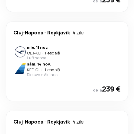
de la
Cluj-Napoca
-
Reykjavik
4 zile
mie. 11 nov.
CLJ
-
KEF
·
1 escală
Lufthansa
sâm. 14 nov.
KEF
-
CLJ
·
1 escală
Discover Airlines
239 €
de la
Cluj-Napoca
-
Reykjavik
4 zile