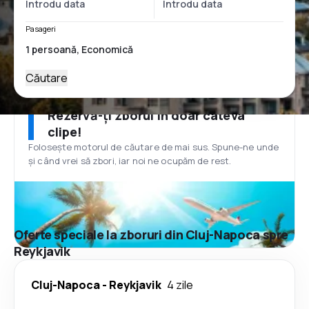
Pasageri
Căutare
Rezervă-ți zborul în doar câteva
clipe!
Folosește motorul de căutare de mai sus. Spune-ne unde
și când vrei să zbori, iar noi ne ocupăm de rest.
Oferte speciale la zboruri din Cluj-Napoca spre
Reykjavik
Cluj-Napoca
-
Reykjavik
4 zile