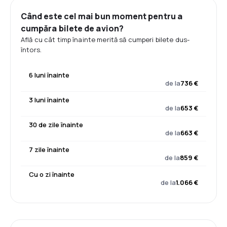
Când este cel mai bun moment pentru a
cumpăra bilete de avion?
Află cu cât timp înainte merită să cumperi bilete dus-
întors.
6 luni înainte
de la
736 €
3 luni înainte
de la
653 €
30 de zile înainte
de la
663 €
7 zile înainte
de la
859 €
Cu o zi înainte
de la
1.066 €