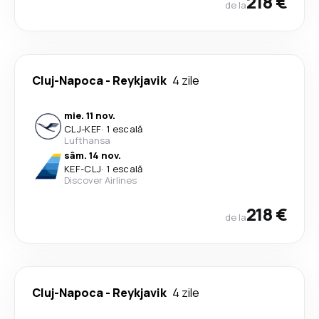
218 €
de la
Cluj-Napoca
-
Reykjavik
4 zile
mie. 11 nov.
CLJ
-
KEF
·
1 escală
Lufthansa
sâm. 14 nov.
KEF
-
CLJ
·
1 escală
Discover Airlines
218 €
de la
Cluj-Napoca
-
Reykjavik
4 zile