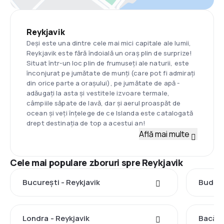
Reykjavik
Deși este una dintre cele mai mici capitale ale lumii,
Reykjavik este fără îndoială un oraș plin de surprize!
Situat într-un loc plin de frumuseți ale naturii, este
înconjurat pe jumătate de munți (care pot fi admirați
din orice parte a orașului), pe jumătate de apă -
adăugați la asta și vestitele izvoare termale,
câmpiile săpate de lavă, dar și aerul proaspăt de
ocean și veți înțelege de ce Islanda este catalogată
drept destinația de top a acestui an!
Află mai multe
Cele mai populare zboruri spre Reykjavik
București - Reykjavik
Budape
Londra - Reykjavik
Bacău 