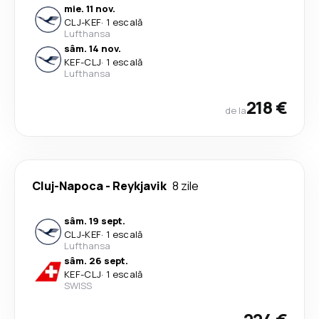
mie. 11 nov.
CLJ
-
KEF
·
1 escală
Lufthansa
sâm. 14 nov.
KEF
-
CLJ
·
1 escală
Lufthansa
218 €
de la
Cluj-Napoca
-
Reykjavik
8 zile
sâm. 19 sept.
CLJ
-
KEF
·
1 escală
Lufthansa
sâm. 26 sept.
KEF
-
CLJ
·
1 escală
SWISS