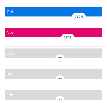
Oct.
260 €
Nov.
217 €
Dec.
??
Ian.
??
Feb.
??