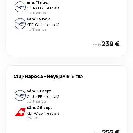
mie. 11 nov.
CLJ
-
KEF
·
1 escală
Lufthansa
sâm. 14 nov.
KEF
-
CLJ
·
1 escală
Lufthansa
239 €
de la
Cluj-Napoca
-
Reykjavik
8 zile
sâm. 19 sept.
CLJ
-
KEF
·
1 escală
Lufthansa
sâm. 26 sept.
KEF
-
CLJ
·
1 escală
SWISS
252 €