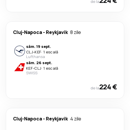
224 €
de la
Cluj-Napoca
-
Reykjavik
8 zile
sâm. 19 sept.
CLJ
-
KEF
·
1 escală
Lufthansa
sâm. 26 sept.
KEF
-
CLJ
·
1 escală
SWISS
224 €
de la
Cluj-Napoca
-
Reykjavik
4 zile