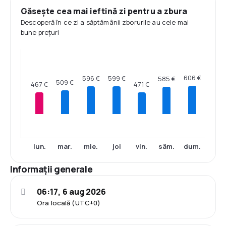
Găsește cea mai ieftină zi pentru a zbura
Descoperă în ce zi a săptămânii zborurile au cele mai
bune prețuri
606 €
599 €
596 €
585 €
509 €
471 €
467 €
lun.
mar.
mie.
joi
vin.
sâm.
dum.
Informații generale
06:17, 6 aug 2026
Ora locală (UTC+0)