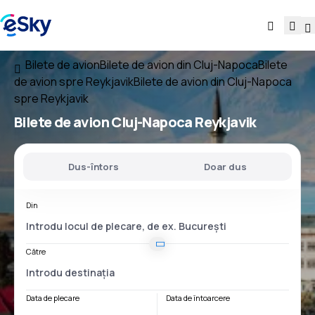
Bilete de avion
Bilete de avion din Cluj-Napoca
Bilete
de avion spre Reykjavik
Bilete de avion din Cluj-Napoca
spre Reykjavik
Bilete de avion
Cluj-Napoca Reykjavik
Dus-întors
Doar dus
Din
Către
Data de plecare
Data de întoarcere