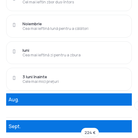
Cel mai ieftin zbor dus-întors
Noiembrie
Cea mai ieftină lună pentru a călători
luni
Cea mai ieftină zi pentru a zbura
3 luni înainte
Cele mai mici prețuri
Aug.
Sept.
224 €