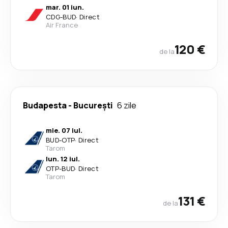
mar. 01 iun.
CDG
-
BUD
·
Direct
Air France
120 €
de la
Budapesta
-
București
6 zile
mie. 07 iul.
BUD
-
OTP
·
Direct
Tarom
lun. 12 iul.
OTP
-
BUD
·
Direct
Tarom
131 €
de la