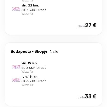
Wizz Air
vin. 22 ian.
SKP
-
BUD
·
Direct
Wizz Air
27 €
de la
Budapesta
-
Skopje
4 zile
vin. 15 ian.
BUD
-
SKP
·
Direct
Wizz Air
lun. 18 ian.
SKP
-
BUD
·
Direct
Wizz Air
33 €
de la