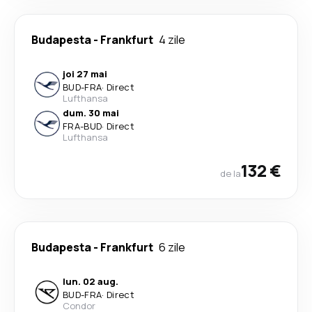
Budapesta
-
Frankfurt
4 zile
joi 27 mai
BUD
-
FRA
·
Direct
Lufthansa
dum. 30 mai
FRA
-
BUD
·
Direct
Lufthansa
132 €
de la
Budapesta
-
Frankfurt
6 zile
lun. 02 aug.
BUD
-
FRA
·
Direct
Condor