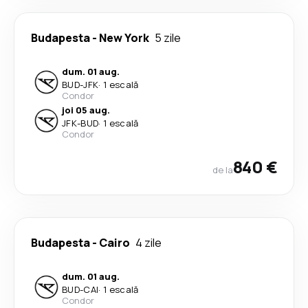
Budapesta
-
New York
5 zile
dum. 01 aug.
BUD
-
JFK
·
1 escală
Condor
joi 05 aug.
JFK
-
BUD
·
1 escală
Condor
840 €
de la
Budapesta
-
Cairo
4 zile
dum. 01 aug.
BUD
-
CAI
·
1 escală
Condor