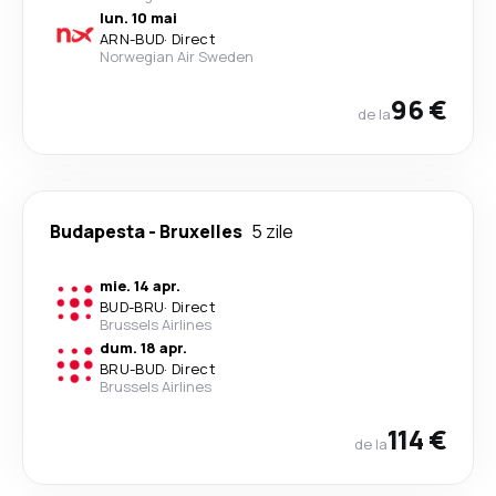
lun. 10 mai
ARN
-
BUD
·
Direct
Norwegian Air Sweden
96 €
de la
Budapesta
-
Bruxelles
5 zile
mie. 14 apr.
BUD
-
BRU
·
Direct
Brussels Airlines
dum. 18 apr.
BRU
-
BUD
·
Direct
Brussels Airlines
114 €
de la