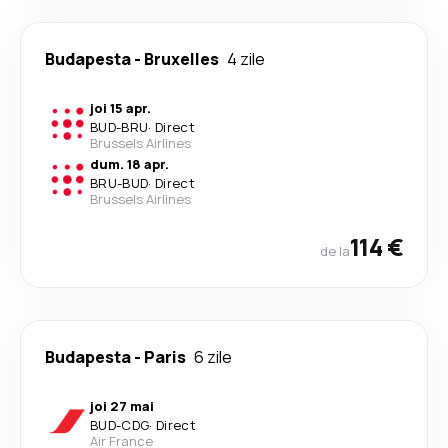
Budapesta
-
Bruxelles
4 zile
joi 15 apr.
BUD
-
BRU
·
Direct
Brussels Airlines
dum. 18 apr.
BRU
-
BUD
·
Direct
Brussels Airlines
114 €
de la
Budapesta
-
Paris
6 zile
joi 27 mai
BUD
-
CDG
·
Direct
Air France