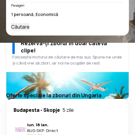
Pasageri
Căutare
Rezervă-ți zborul în doar câteva
clipe!
Folosește motorul de căutare de mai sus. Spune-ne unde
și când vrei să zbori, iar noi ne ocupăm de rest.
Oferte speciale la zboruri din Ungaria
Budapesta
-
Skopje
5 zile
lun. 18 ian.
BUD
-
SKP
·
Direct