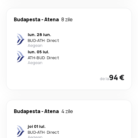
Budapesta
-
Atena
8 zile
lun. 28 iun.
BUD
-
ATH
·
Direct
Aegean
lun. 05 iul.
ATH
-
BUD
·
Direct
Aegean
94 €
de la
Budapesta
-
Atena
4 zile
joi 01 iul.
BUD
-
ATH
·
Direct
Aegean