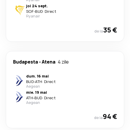
joi 24 sept.
SOF
-
BUD
·
Direct
Ryanair
35 €
de la
Budapesta
-
Atena
4 zile
dum. 16 mai
BUD
-
ATH
·
Direct
Aegean
mie. 19 mai
ATH
-
BUD
·
Direct
Aegean
94 €
de la