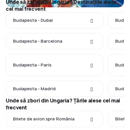
Unde să zbori din Ungaria? Destinațiile alese
cel mai frecvent
Budapesta - Dubai
Budape
Budapesta - Barcelona
Budape
Budapesta - Paris
Budape
Budapesta - Madrid
Budape
Unde să zbori din Ungaria? Țările alese cel mai
frecvent
Bilete de avion spre România
Bilete 