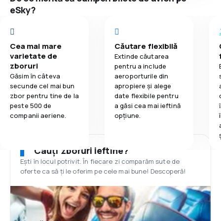
eSky?
Cea mai mare
Căutare flexibilă
varietate de
Extinde căutarea
zboruri
pentru a include
Găsim în câteva
aeroporturile din
secunde cel mai bun
apropiere și alege
zbor pentru tine de la
date flexibile pentru
peste 500 de
a găsi cea mai ieftină
companii aeriene.
opțiune.
Cauți zboruri ieftine?
Ești în locul potrivit. În fiecare zi comparăm sute de
oferte ca să ți le oferim pe cele mai bune! Descoperă!