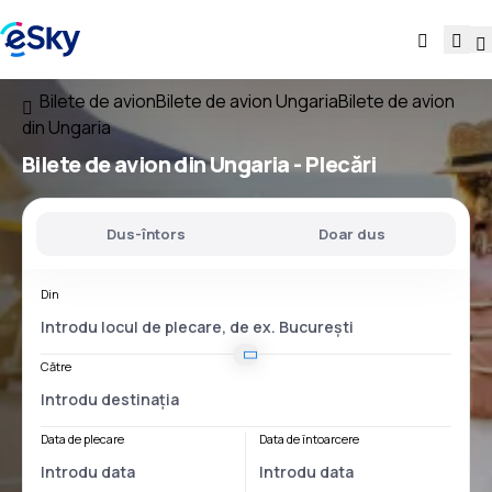
Bilete de avion
Bilete de avion Ungaria
Bilete de avion
din Ungaria
Bilete de avion
din Ungaria
- Plecări
Dus-întors
Doar dus
Din
Către
Data de plecare
Data de întoarcere