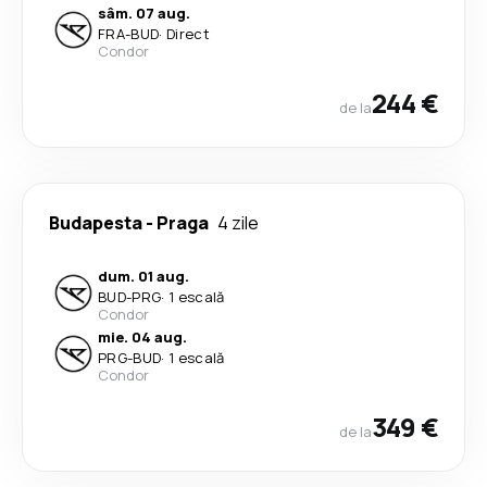
sâm. 07 aug.
FRA
-
BUD
·
Direct
Condor
244 €
de la
Budapesta
-
Praga
4 zile
dum. 01 aug.
BUD
-
PRG
·
1 escală
Condor
mie. 04 aug.
PRG
-
BUD
·
1 escală
Condor
349 €
de la