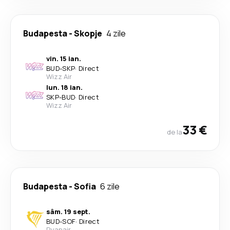
Budapesta
-
Skopje
4 zile
vin. 15 ian.
BUD
-
SKP
·
Direct
Wizz Air
lun. 18 ian.
SKP
-
BUD
·
Direct
Wizz Air
33 €
de la
Budapesta
-
Sofia
6 zile
sâm. 19 sept.
BUD
-
SOF
·
Direct
Ryanair