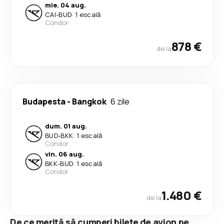
mie. 04 aug.
CAI
-
BUD
·
1 escală
Condor
878 €
de la
Budapesta
-
Bangkok
6 zile
dum. 01 aug.
BUD
-
BKK
·
1 escală
Condor
vin. 06 aug.
BKK
-
BUD
·
1 escală
Condor
1.480 €
de la
De ce merită să cumperi bilete de avion pe