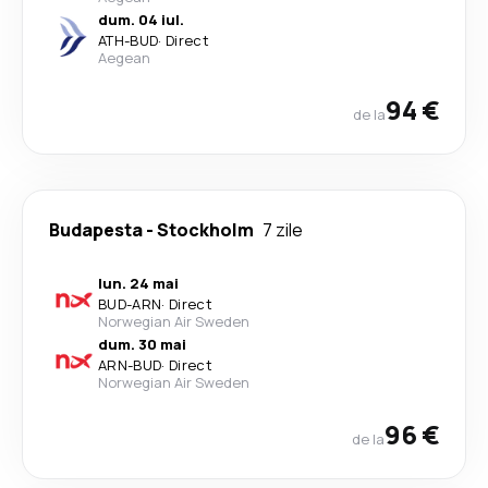
dum. 04 iul.
ATH
-
BUD
·
Direct
Aegean
94 €
de la
Budapesta
-
Stockholm
7 zile
lun. 24 mai
BUD
-
ARN
·
Direct
Norwegian Air Sweden
dum. 30 mai
ARN
-
BUD
·
Direct
Norwegian Air Sweden
96 €
de la