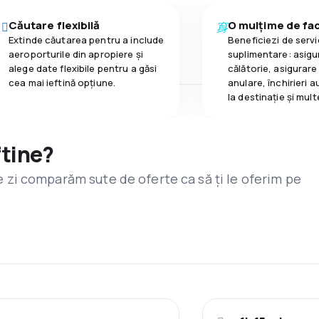
Căutare flexibilă
O mulțime de faci
Extinde căutarea pentru a include
Beneficiezi de servic
aeroporturile din apropiere și
suplimentare: asigu
alege date flexibile pentru a găsi
călătorie, asigurare
cea mai ieftină opțiune.
anulare, închirieri a
la destinaţie și mult
ftine?
are zi comparăm sute de oferte ca să ți le oferim pe