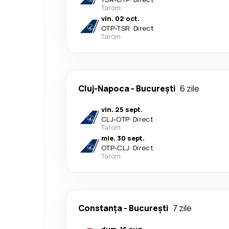
Tarom
vin. 02 oct.
OTP
-
TSR
·
Direct
Tarom
Cluj-Napoca
-
București
6 zile
vin. 25 sept.
CLJ
-
OTP
·
Direct
Tarom
mie. 30 sept.
OTP
-
CLJ
·
Direct
Tarom
Constanța
-
București
7 zile