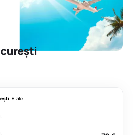
ucurești
ești
8 zile
ct
ct