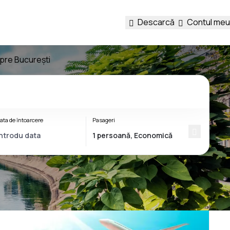
Descarcă
Contul meu
spre București
ata de întoarcere
Pasageri