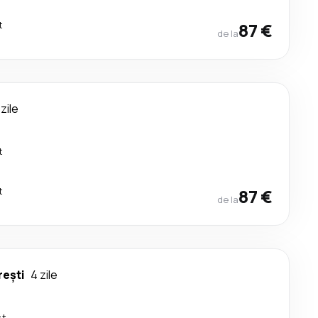
t
87 €
de la
 zile
t
t
87 €
de la
rești
4 zile
ct