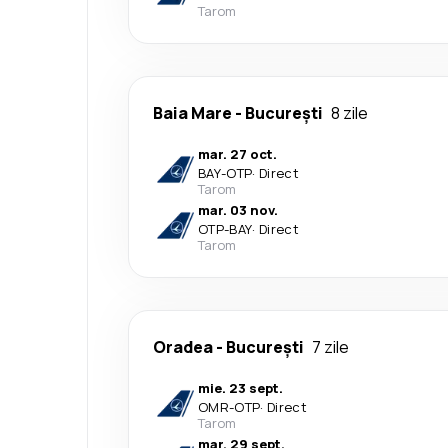
Tarom
Baia Mare
-
București
8 zile
mar. 27 oct.
BAY
-
OTP
·
Direct
Tarom
mar. 03 nov.
OTP
-
BAY
·
Direct
Tarom
Oradea
-
București
7 zile
mie. 23 sept.
OMR
-
OTP
·
Direct
Tarom
mar. 29 sept.