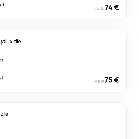
ect
74 €
de la
ști
4 zile
ct
ct
75 €
de la
 zile
t