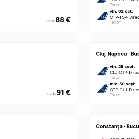
Tarom
vin. 02 oct.
88 €
OTP
-
TSR
·
Dire
de la
Tarom
Cluj-Napoca
-
Buc
vin. 25 sept.
CLJ
-
OTP
·
Dire
Tarom
mie. 30 sept.
91 €
OTP
-
CLJ
·
Dire
de la
Tarom
Constanța
-
Bucu