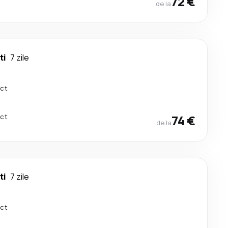
72 €
de la
ti
7 zile
ect
ect
74 €
de la
ti
7 zile
ect