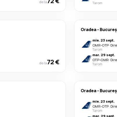
72 €
de la
Tarom
Oradea
-
Bucureș
mie. 23 sept.
OMR
-
OTP
·
Dir
Tarom
mar. 29 sept.
72 €
OTP
-
OMR
·
Dir
de la
Tarom
Oradea
-
Bucureș
mie. 23 sept.
OMR
-
OTP
·
Dir
Tarom
mar. 29 sept.