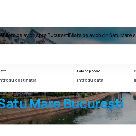
re
Bilete de avion spre București
Bilete de avion din Satu Mare 
ătre
Data de plecare
D
Satu Mare București