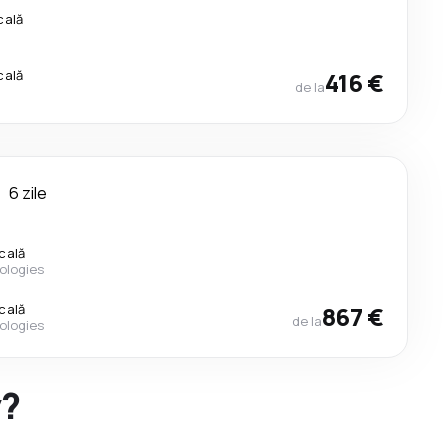
cală
cală
416 €
de la
i
6 zile
cală
ologies
cală
867 €
de la
ologies
y?