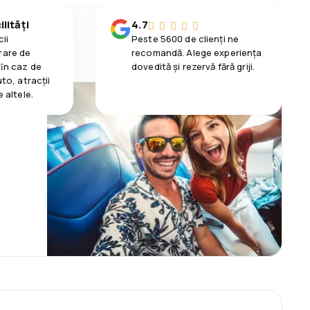
lități
4.7
ii
Peste 5600 de clienți ne
rare de
recomandă. Alege experiența
 ȋn caz de
dovedită și rezervă fără griji.
uto, atracții
e altele.