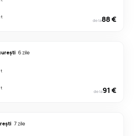
ct
88 €
de la
urești
6 zile
ct
ct
91 €
de la
rești
7 zile