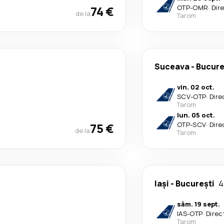
74 €
OTP
-
OMR
·
Dir
de la
Tarom
Suceava
-
Bucure
vin. 02 oct.
SCV
-
OTP
·
Dire
Tarom
lun. 05 oct.
75 €
OTP
-
SCV
·
Dire
de la
Tarom
Iași
-
București
4
sâm. 19 sept.
IAS
-
OTP
·
Direc
Tarom