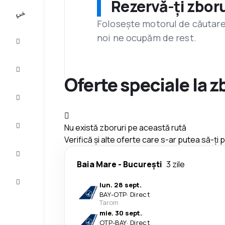
Rezervă-ți zboru
All-
inclusive
Folosește motorul de căutare 
noi ne ocupăm de rest.
City
Break
Cazare
Oferte speciale la 
Oferte
Finalizează
Nu există zboruri pe această rută
călătoria
Verifică și alte oferte care s-ar putea să-ți
Inspiraţie şi
recomandări
Baia Mare
-
București
3 zile
Servicii
lun. 28 sept.
clienți
BAY
-
OTP
·
Direct
Tarom
mie. 30 sept.
OTP
-
BAY
·
Direct