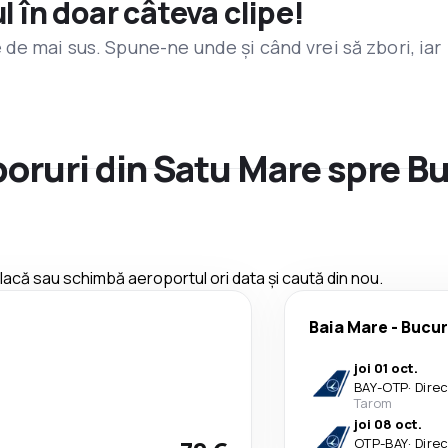
l în doar câteva clipe!
de mai sus. Spune-ne unde și când vrei să zbori, iar
zboruri din Satu Mare spre B
 placă sau schimbă aeroportul ori data și caută din nou.
Baia Mare
-
Bucur
joi 01 oct.
BAY
-
OTP
·
Dire
Tarom
joi 08 oct.
OTP
-
BAY
·
Dire