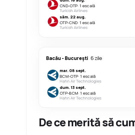
dum. 16 aug.
CND
-
OTP
·
1 escală
Turkish Airlines
sâm. 22 aug.
OTP
-
CND
·
1 escală
Turkish Airlines
Bacău
-
București
6 zile
mar. 08 sept.
BCM
-
OTP
·
1 escală
Hahn Air Technologies
dum. 13 sept.
OTP
-
BCM
·
1 escală
Hahn Air Technologies
De ce merită să cum