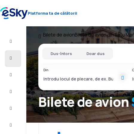
Platforma ta de călătorii
Bilete de avion
Bilete de avion din Satu Ma
Zbor+Hotel
Dus-întors
Doar dus
Bilete
de
avion
Din
C
Vacanţe
Vară
2026
Bilete de avion
Iarnă
2026/27
Last
minute