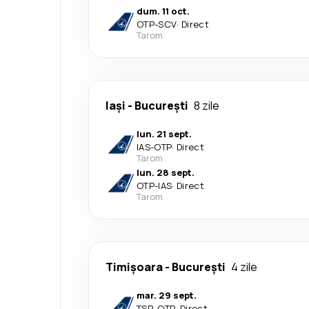
dum. 11 oct.
OTP
-
SCV
·
Direct
Tarom
Iași
-
București
8 zile
lun. 21 sept.
IAS
-
OTP
·
Direct
Tarom
lun. 28 sept.
OTP
-
IAS
·
Direct
Tarom
Timișoara
-
București
4 zile
mar. 29 sept.
TSR
-
OTP
·
Direct