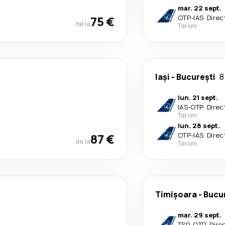
mar. 22 sept.
75 €
OTP
-
IAS
·
Direc
de la
Tarom
Iași
-
București
8
lun. 21 sept.
IAS
-
OTP
·
Direc
Tarom
lun. 28 sept.
87 €
OTP
-
IAS
·
Direc
de la
Tarom
Timișoara
-
Bucu
mar. 29 sept.
TSR
-
OTP
·
Dire