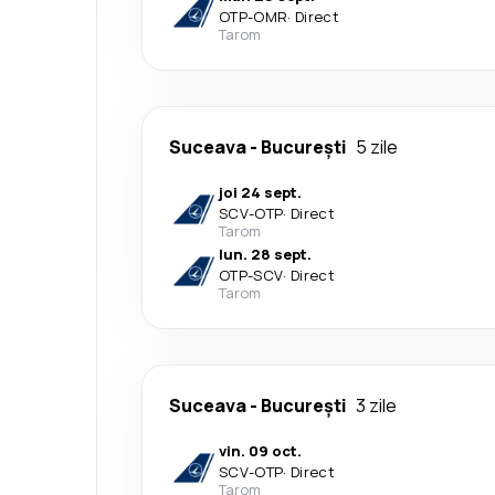
OTP
-
OMR
·
Direct
Tarom
Suceava
-
București
5 zile
joi 24 sept.
SCV
-
OTP
·
Direct
Tarom
lun. 28 sept.
OTP
-
SCV
·
Direct
Tarom
Suceava
-
București
3 zile
vin. 09 oct.
SCV
-
OTP
·
Direct
Tarom