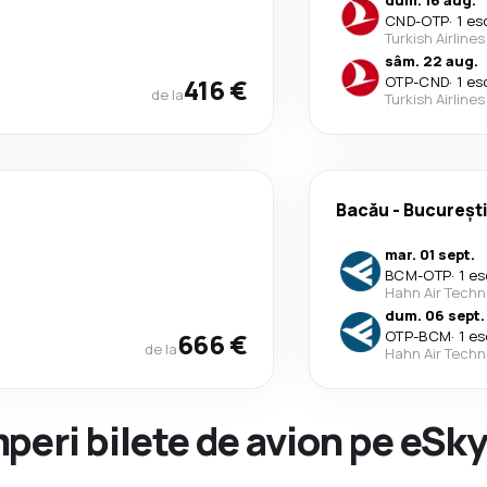
dum. 16 aug.
CND
-
OTP
·
1 es
Turkish Airlines
sâm. 22 aug.
416 €
OTP
-
CND
·
1 es
de la
Turkish Airlines
Bacău
-
Bucureșt
mar. 01 sept.
BCM
-
OTP
·
1 es
Hahn Air Techn
dum. 06 sept.
666 €
OTP
-
BCM
·
1 es
de la
Hahn Air Techn
peri bilete de avion pe eSk