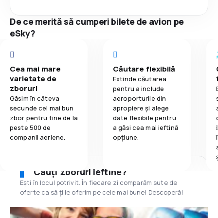
De ce merită să cumperi bilete de avion pe
eSky?
Cea mai mare
Căutare flexibilă
varietate de
Extinde căutarea
zboruri
pentru a include
Găsim în câteva
aeroporturile din
secunde cel mai bun
apropiere și alege
zbor pentru tine de la
date flexibile pentru
peste 500 de
a găsi cea mai ieftină
companii aeriene.
opțiune.
Cauți zboruri ieftine?
Ești în locul potrivit. În fiecare zi comparăm sute de
oferte ca să ți le oferim pe cele mai bune! Descoperă!