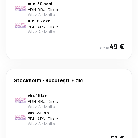
mie. 30 sept.
ARN
-
BBU
·
Direct
Wizz Air Malta
lun. 05 oct.
BBU
-
ARN
·
Direct
Wizz Air Malta
49 €
de la
Stockholm
-
București
8 zile
vin. 15 ian.
ARN
-
BBU
·
Direct
Wizz Air Malta
vin. 22 ian.
BBU
-
ARN
·
Direct
Wizz Air Malta