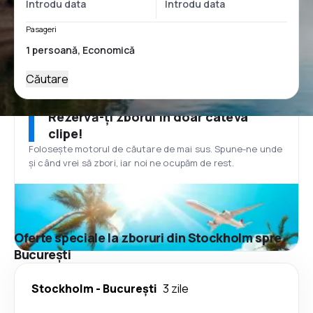
Pasageri
Căutare
Rezervă-ți zborul în doar câteva
clipe!
Folosește motorul de căutare de mai sus. Spune-ne unde
și când vrei să zbori, iar noi ne ocupăm de rest.
Oferte speciale la zboruri din Stockholm spre
București
Stockholm
-
București
3 zile