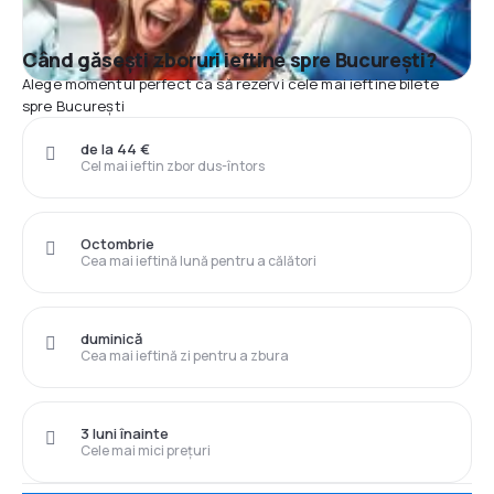
Când găsești zboruri ieftine spre București?
Alege momentul perfect ca să rezervi cele mai ieftine bilete
spre București
de la 44 €
Cel mai ieftin zbor dus-întors
Octombrie
Cea mai ieftină lună pentru a călători
duminică
Cea mai ieftină zi pentru a zbura
3 luni înainte
Cele mai mici prețuri