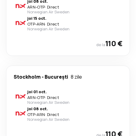
joi 08 oct.
ARN
-
OTP
·
Direct
Norwegian Air Sweden
joi 15 oct.
OTP
-
ARN
·
Direct
Norwegian Air Sweden
110 €
de la
Stockholm
-
București
8 zile
joi 01 oct.
ARN
-
OTP
·
Direct
Norwegian Air Sweden
joi 08 oct.
OTP
-
ARN
·
Direct
Norwegian Air Sweden
110 €
de la