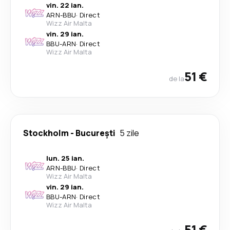
vin. 22 ian.
ARN
-
BBU
·
Direct
Wizz Air Malta
vin. 29 ian.
BBU
-
ARN
·
Direct
Wizz Air Malta
51 €
de la
Stockholm
-
București
5 zile
lun. 25 ian.
ARN
-
BBU
·
Direct
Wizz Air Malta
vin. 29 ian.
BBU
-
ARN
·
Direct
Wizz Air Malta
51 €