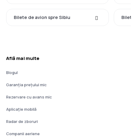
Bilete de avion spre Sibiu
Bilete
Află mai multe
Blogul
Garanția prețului mic
Rezervare cu avans mic
Aplicație mobilă
Radar de zboruri
Companii aeriene