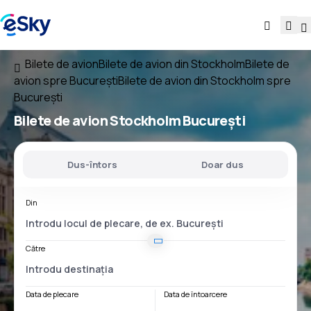
Bilete de avion
Bilete de avion din Stockholm
Bilete de
avion spre București
Bilete de avion din Stockholm spre
București
Bilete de avion
Stockholm București
Dus-întors
Doar dus
Din
Către
Data de plecare
Data de întoarcere