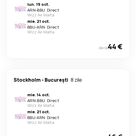
lun. 19 oct.
ARN
-
BBU
·
Direct
Wizz Air Malta
mie. 21 oct.
BBU
-
ARN
·
Direct
Wizz Air Malta
44 €
de la
Stockholm
-
București
8 zile
mie. 14 oct.
ARN
-
BBU
·
Direct
Wizz Air Malta
mie. 21 oct.
BBU
-
ARN
·
Direct
Wizz Air Malta