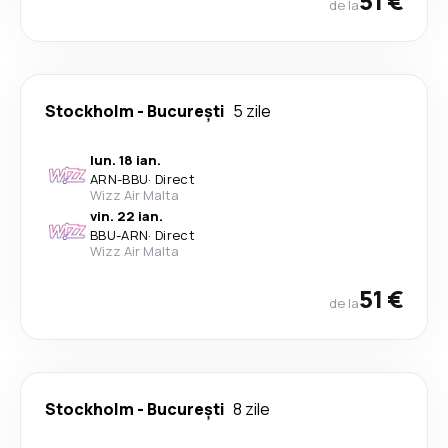
51 €
de la
Stockholm
-
București
5 zile
lun. 18 ian.
ARN
-
BBU
·
Direct
Wizz Air Malta
vin. 22 ian.
BBU
-
ARN
·
Direct
Wizz Air Malta
51 €
de la
Stockholm
-
București
8 zile