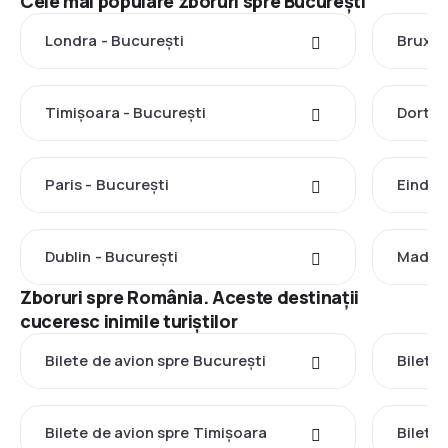
Cele mai populare zboruri spre București
Londra - București
Bruxel
Timișoara - București
Dortmu
Paris - București
Eindho
Dublin - București
Madrid
Zboruri spre România. Aceste destinații
cuceresc inimile turiștilor
Bilete de avion spre București
Bilete 
Bilete de avion spre Timișoara
Bilete