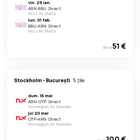
vin. 29 ian.
ARN
-
BBU
·
Direct
Wizz Air Malta
lun. 01 feb.
BBU
-
ARN
·
Direct
Wizz Air Malta
51 €
de la
Stockholm
-
București
5 zile
dum. 16 mai
ARN
-
OTP
·
Direct
Norwegian Air Sweden
joi 20 mai
OTP
-
ARN
·
Direct
Norwegian Air Sweden
100 €