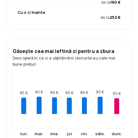
de la
160 €
Cu o zi înainte
de la
252 €
Găsește cea mai ieftină zi pentru a zbura
Descoperă în ce zi a săptămânii zborurile au cele mai
bune prețuri
90 €
90 €
86 €
86 €
85 €
85 €
82 €
lun.
mar.
mie.
joi
vin.
sâm.
dum.