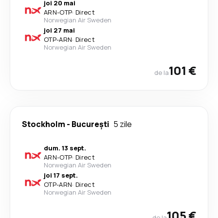
joi 20 mai
ARN
-
OTP
·
Direct
Norwegian Air Sweden
joi 27 mai
OTP
-
ARN
·
Direct
Norwegian Air Sweden
101 €
de la
Stockholm
-
București
5 zile
dum. 13 sept.
ARN
-
OTP
·
Direct
Norwegian Air Sweden
joi 17 sept.
OTP
-
ARN
·
Direct
Norwegian Air Sweden
105 €
de la