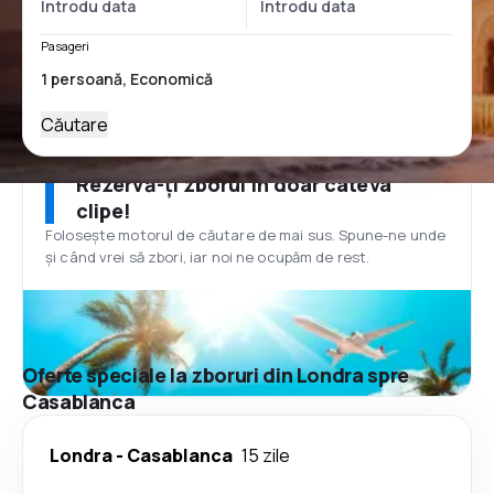
Pasageri
Căutare
Rezervă-ți zborul în doar câteva
clipe!
Folosește motorul de căutare de mai sus. Spune-ne unde
și când vrei să zbori, iar noi ne ocupăm de rest.
Oferte speciale la zboruri din Londra spre
Casablanca
Londra
-
Casablanca
15 zile