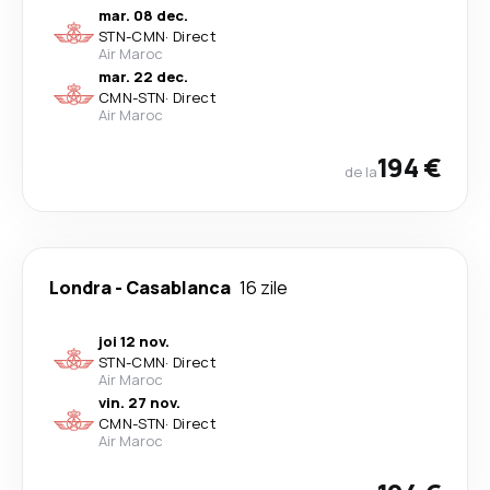
mar. 08 dec.
STN
-
CMN
·
Direct
Air Maroc
mar. 22 dec.
CMN
-
STN
·
Direct
Air Maroc
194 €
de la
Londra
-
Casablanca
16 zile
joi 12 nov.
STN
-
CMN
·
Direct
Air Maroc
vin. 27 nov.
CMN
-
STN
·
Direct
Air Maroc