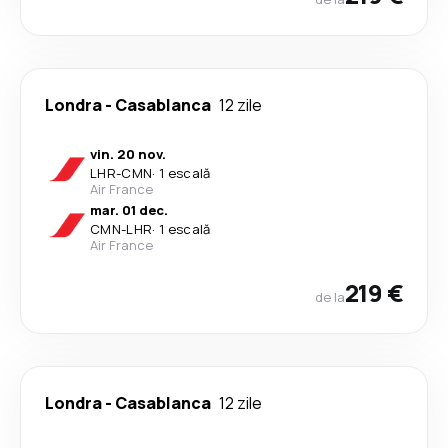
Londra
-
Casablanca
12 zile
vin. 20 nov.
LHR
-
CMN
·
1 escală
Air France
mar. 01 dec.
CMN
-
LHR
·
1 escală
Air France
219 €
de la
Londra
-
Casablanca
12 zile