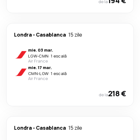
194 €
de la
Londra
-
Casablanca
15 zile
mie. 03 mar.
LGW
-
CMN
·
1 escală
Air France
mie. 17 mar.
CMN
-
LGW
·
1 escală
Air France
218 €
de la
Londra
-
Casablanca
15 zile