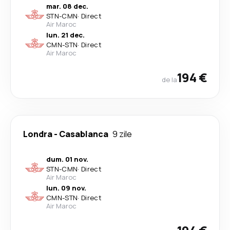
mar. 08 dec.
STN
-
CMN
·
Direct
Air Maroc
lun. 21 dec.
CMN
-
STN
·
Direct
Air Maroc
194 €
de la
Londra
-
Casablanca
9 zile
dum. 01 nov.
STN
-
CMN
·
Direct
Air Maroc
lun. 09 nov.
CMN
-
STN
·
Direct
Air Maroc