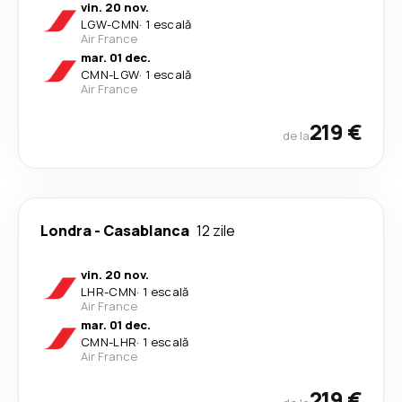
vin. 20 nov.
LGW
-
CMN
·
1 escală
Air France
mar. 01 dec.
CMN
-
LGW
·
1 escală
Air France
219 €
de la
Londra
-
Casablanca
12 zile
vin. 20 nov.
LHR
-
CMN
·
1 escală
Air France
mar. 01 dec.
CMN
-
LHR
·
1 escală
Air France
219 €