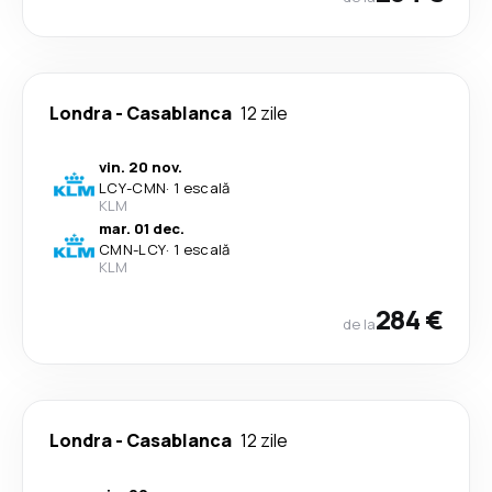
Londra
-
Casablanca
12 zile
vin. 20 nov.
LCY
-
CMN
·
1 escală
KLM
mar. 01 dec.
CMN
-
LCY
·
1 escală
KLM
284 €
de la
Londra
-
Casablanca
12 zile