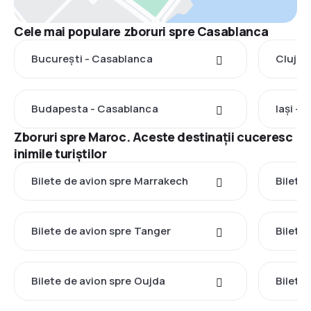
Cele mai populare zboruri spre Casablanca
București - Casablanca
Cluj-N
Budapesta - Casablanca
Iași -
Zboruri spre Maroc. Aceste destinații cuceresc
inimile turiștilor
Bilete de avion spre Marrakech
Bilete
Bilete de avion spre Tanger
Bilete
Bilete de avion spre Oujda
Bilete