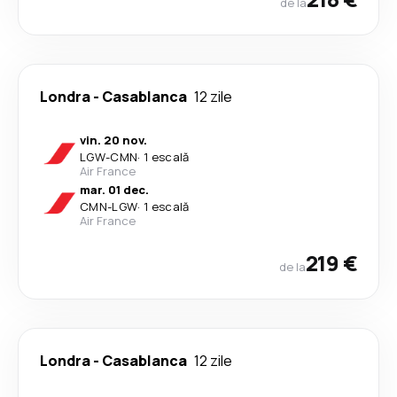
de la
Londra
-
Casablanca
12 zile
vin. 20 nov.
LGW
-
CMN
·
1 escală
Air France
mar. 01 dec.
CMN
-
LGW
·
1 escală
Air France
219 €
de la
Londra
-
Casablanca
12 zile