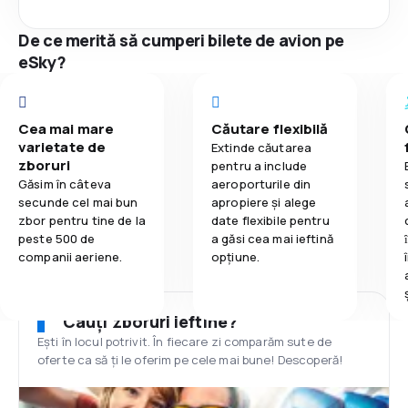
De ce merită să cumperi bilete de avion pe
eSky?
Cea mai mare
Căutare flexibilă
varietate de
Extinde căutarea
zboruri
pentru a include
Găsim în câteva
aeroporturile din
secunde cel mai bun
apropiere și alege
zbor pentru tine de la
date flexibile pentru
peste 500 de
a găsi cea mai ieftină
companii aeriene.
opțiune.
Cauți zboruri ieftine?
Ești în locul potrivit. În fiecare zi comparăm sute de
oferte ca să ți le oferim pe cele mai bune! Descoperă!