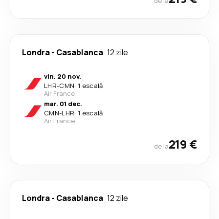
de la
Londra
-
Casablanca
12 zile
vin. 20 nov.
LHR
-
CMN
·
1 escală
Air France
mar. 01 dec.
CMN
-
LHR
·
1 escală
Air France
219 €
de la
Londra
-
Casablanca
12 zile