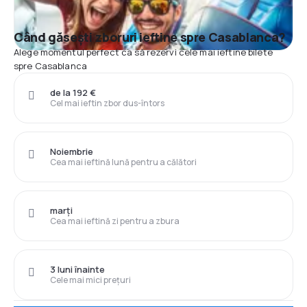
Când găsești zboruri ieftine spre Casablanca?
Alege momentul perfect ca să rezervi cele mai ieftine bilete
spre Casablanca
de la 192 €
Cel mai ieftin zbor dus-întors
Noiembrie
Cea mai ieftină lună pentru a călători
marți
Cea mai ieftină zi pentru a zbura
3 luni înainte
Cele mai mici prețuri