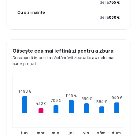
de la
765 €
Cu o zi înainte
de la
838 €
Găsește cea mai ieftină zi pentru a zbura
Descoperă în ce zi a săptămânii zborurile au cele mai
bune prețuri
1.498 €
1.149 €
940 €
850 €
709 €
584 €
432 €
lun.
mar.
mie.
joi
vin.
sâm.
dum.