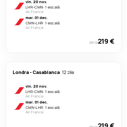
vin. 20 nov.
LHR
-
CMN
·
1 escală
Air France
mar. 01 dec.
CMN
-
LHR
·
1 escală
Air France
219 €
de la
Londra
-
Casablanca
12 zile
vin. 20 nov.
LHR
-
CMN
·
1 escală
Air France
mar. 01 dec.
CMN
-
LHR
·
1 escală
Air France
219 €
de la