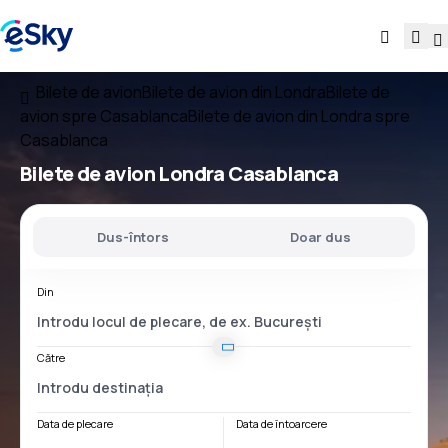
Bilete de avion
Bilete de avion din Londra
Bilete de
avion spre Casablanca
Bilete de avion din Londra spre
Casablanca
Bilete de avion
Londra Casablanca
Dus-întors
Doar dus
Din
Către
Data de plecare
Data de întoarcere