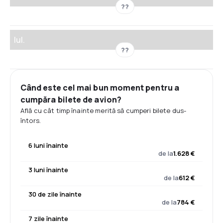
??
Iul.
??
Când este cel mai bun moment pentru a
cumpăra bilete de avion?
Află cu cât timp înainte merită să cumperi bilete dus-
întors.
6 luni înainte
de la
1.628 €
3 luni înainte
de la
612 €
30 de zile înainte
de la
784 €
7 zile înainte