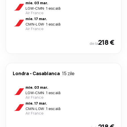
mie. 03 mar.
LGW
-
CMN
·
1 escală
Air France
mie. 17 mar.
CMN
-
LGW
·
1 escală
Air France
218 €
de la
Londra
-
Casablanca
15 zile
mie. 03 mar.
LGW
-
CMN
·
1 escală
Air France
mie. 17 mar.
CMN
-
LGW
·
1 escală
Air France
218 €