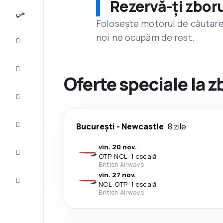
Rezervă-ți zboru
All-
inclusive
Folosește motorul de căutare 
noi ne ocupăm de rest.
City
Break
Cazare
Oferte speciale la 
Oferte
Finalizează
București
-
Newcastle
8 zile
călătoria
vin. 20 nov.
Inspiraţie şi
OTP
-
NCL
·
1 escală
recomandări
British Airways
vin. 27 nov.
Servicii
NCL
-
OTP
·
1 escală
clienți
British Airways