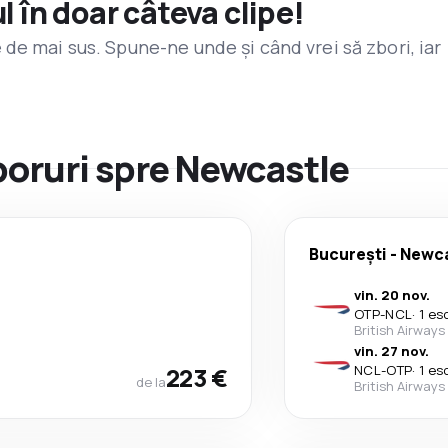
l în doar câteva clipe!
de mai sus. Spune-ne unde și când vrei să zbori, iar
zboruri spre Newcastle
București
-
Newca
vin. 20 nov.
OTP
-
NCL
·
1 es
British Airways
vin. 27 nov.
223 €
NCL
-
OTP
·
1 es
de la
British Airways