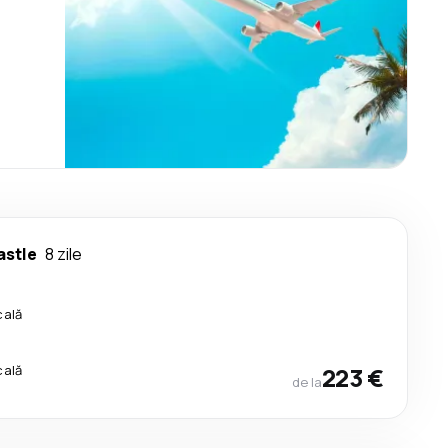
stle
8 zile
cală
cală
223 €
de la