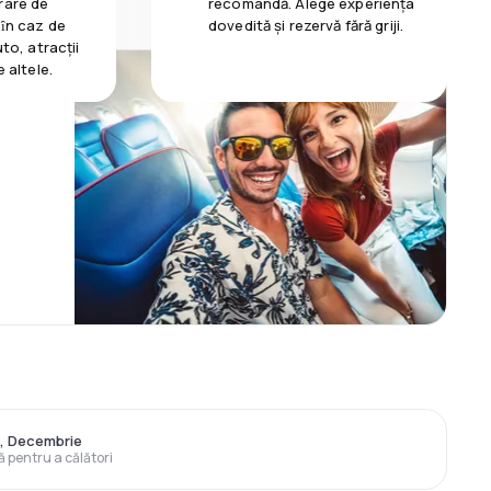
rare de
recomandă. Alege experiența
 ȋn caz de
dovedită și rezervă fără griji.
uto, atracții
e altele.
e, Decembrie
ă pentru a călători