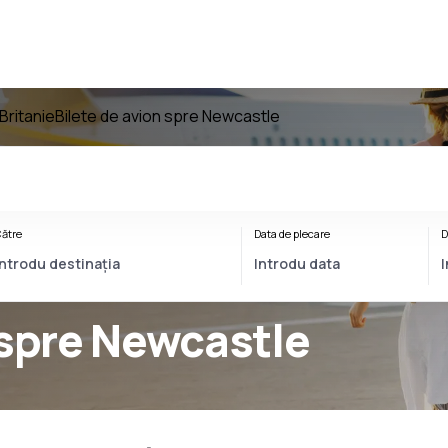
Britanie
Bilete de avion spre Newcastle
ătre
Data de plecare
D
 spre Newcastle