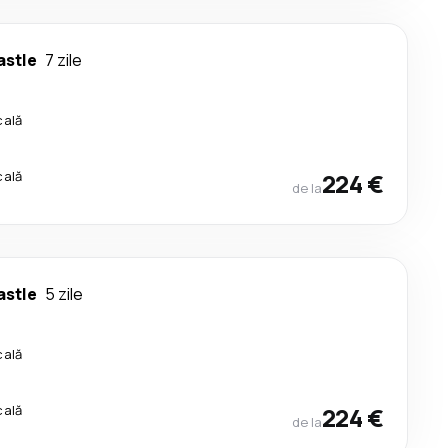
stle
7 zile
cală
cală
224 €
de la
stle
5 zile
cală
cală
224 €
de la