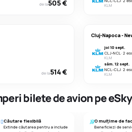
505 €
NCL
-
CLJ
·
2 es
de la
KLM
Cluj-Napoca
-
Ne
joi 10 sept.
CLJ
-
NCL
·
2 es
KLM
sâm. 12 sept.
514 €
NCL
-
CLJ
·
2 es
de la
KLM
peri bilete de avion pe eSk
Căutare flexibilă
O mulțime de faci
Extinde căutarea pentru a include
Beneficiezi de servic