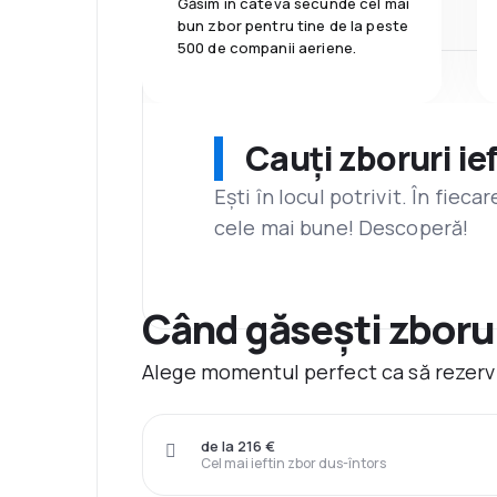
Găsim în câteva secunde cel mai
bun zbor pentru tine de la peste
500 de companii aeriene.
Cauți zboruri ie
Ești în locul potrivit. În fiec
cele mai bune! Descoperă!
Când găsești zborur
Alege momentul perfect ca să rezervi
de la 216 €
Cel mai ieftin zbor dus-întors