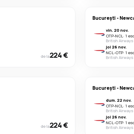
București
-
Newca
vin. 20 nov.
OTP
-
NCL
·
1 es
British Airways
joi 26 nov.
224 €
NCL
-
OTP
·
1 es
de la
British Airways
București
-
Newca
dum. 22 nov.
OTP
-
NCL
·
1 es
British Airways
joi 26 nov.
224 €
NCL
-
OTP
·
1 es
de la
British Airways