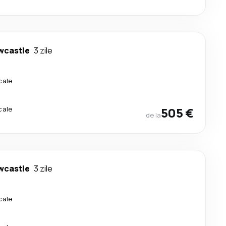
wcastle
3 zile
cale
cale
505 €
de la
wcastle
3 zile
cale