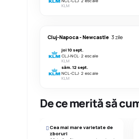
NCL
-
CLJ
·
2 escale
KLM
Cluj-Napoca
-
Newcastle
3 zile
joi 10 sept.
CLJ
-
NCL
·
2 escale
KLM
sâm. 12 sept.
NCL
-
CLJ
·
2 escale
KLM
De ce merită să cum
Cea mai mare varietate de
zboruri