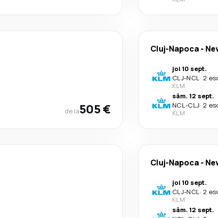
Cluj-Napoca
-
Ne
joi 10 sept.
CLJ
-
NCL
·
2 es
KLM
sâm. 12 sept.
505 €
NCL
-
CLJ
·
2 es
de la
KLM
Cluj-Napoca
-
Ne
joi 10 sept.
CLJ
-
NCL
·
2 es
KLM
sâm. 12 sept.