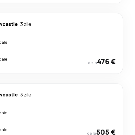
wcastle
3 zile
cale
cale
476 €
de la
wcastle
3 zile
cale
cale
505 €
de la