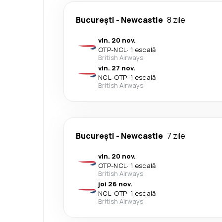
București
-
Newcastle
8 zile
vin. 20 nov.
OTP
-
NCL
·
1 escală
British Airways
vin. 27 nov.
NCL
-
OTP
·
1 escală
British Airways
București
-
Newcastle
7 zile
vin. 20 nov.
OTP
-
NCL
·
1 escală
British Airways
joi 26 nov.
NCL
-
OTP
·
1 escală
British Airways