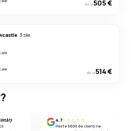
cale
505 €
de la
wcastle
3 zile
cale
cale
514 €
de la
y?
lități
4.7
ii
Peste 5600 de clienți ne