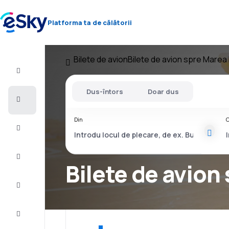
Platforma ta de călătorii
Bilete de avion
Bilete de avion spre Marea 
Zbor+Hotel
Dus-întors
Doar dus
Bilete
de
avion
Din
C
Vacanţe
Vară
2026
Bilete de avion
Iarnă
2026/27
Last
minute