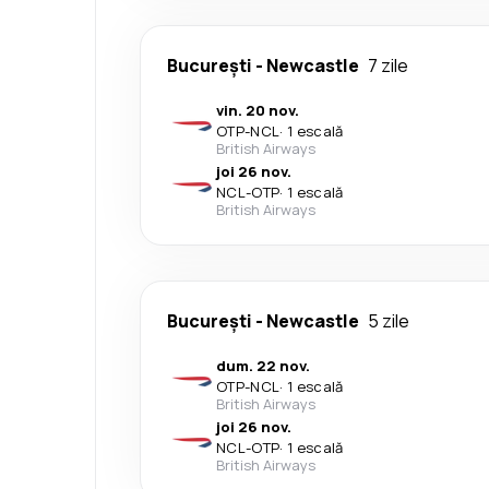
București
-
Newcastle
7 zile
vin. 20 nov.
OTP
-
NCL
·
1 escală
British Airways
joi 26 nov.
NCL
-
OTP
·
1 escală
British Airways
București
-
Newcastle
5 zile
dum. 22 nov.
OTP
-
NCL
·
1 escală
British Airways
joi 26 nov.
NCL
-
OTP
·
1 escală
British Airways