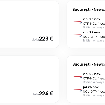
București
-
Newca
vin. 20 nov.
OTP
-
NCL
·
1 es
British Airways
vin. 27 nov.
223 €
NCL
-
OTP
·
1 es
de la
British Airways
București
-
Newca
vin. 20 nov.
OTP
-
NCL
·
1 es
British Airways
joi 26 nov.
224 €
NCL
-
OTP
·
1 es
de la
British Airways