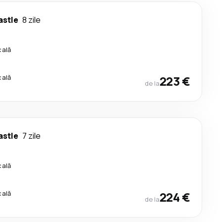
stle
8 zile
cală
cală
223 €
de la
stle
7 zile
cală
cală
224 €
de la