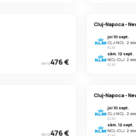
Cluj-Napoca
-
Ne
joi 10 sept.
CLJ
-
NCL
·
2 es
KLM
sâm. 12 sept.
476 €
NCL
-
CLJ
·
2 es
de la
KLM
Cluj-Napoca
-
Ne
joi 10 sept.
CLJ
-
NCL
·
2 es
KLM
sâm. 12 sept.
476 €
NCL
-
CLJ
·
2 es
de la
KLM