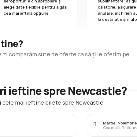
aeroporturile din apropiere și
suplimentare: asigu
alege date flexibile pentru a găsi
călătorie, asigurare
cea mai ieftină opțiune.
anulare, închirieri a
la destinaţie și mult
ftine?
are zi comparăm sute de oferte ca să ți le oferim pe
i ieftine spre Newcastle?
 cele mai ieftine bilete spre Newcastle
Martie, Noiembri
Cea mai ieftină lun