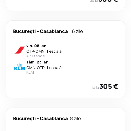
de la
București
-
Casablanca
16 zile
vin. 08 ian.
OTP
-
CMN
·
1 escală
Air France
sâm. 23 ian.
CMN
-
OTP
·
1 escală
KLM
305 €
de la
București
-
Casablanca
8 zile