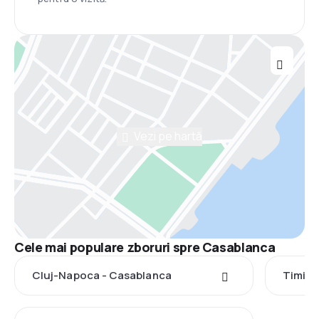
Vezi pe hartă
Cele mai populare zboruri spre Casablanca
Cluj-Napoca - Casablanca
Timișo