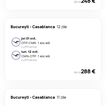
248 €
de la
București
-
Casablanca
12 zile
joi 01 oct.
OTP
-
CMN
·
1 escală
Lufthansa
lun. 12 oct.
CMN
-
OTP
·
1 escală
Lufthansa
288 €
de la
București
-
Casablanca
11 zile