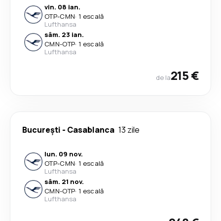
vin. 08 ian.
OTP
-
CMN
·
1 escală
Lufthansa
sâm. 23 ian.
CMN
-
OTP
·
1 escală
Lufthansa
215 €
de la
București
-
Casablanca
13 zile
lun. 09 nov.
OTP
-
CMN
·
1 escală
Lufthansa
sâm. 21 nov.
CMN
-
OTP
·
1 escală
Lufthansa