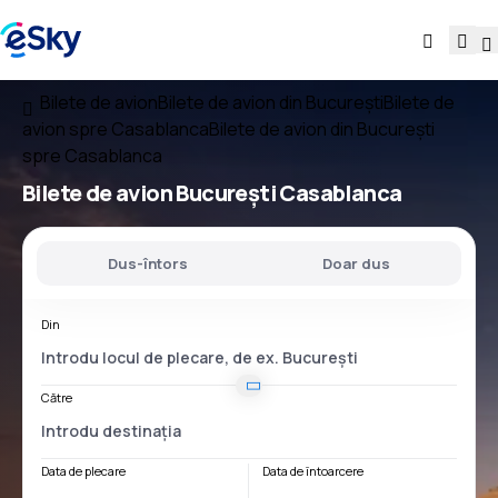
Bilete de avion
Bilete de avion din București
Bilete de
avion spre Casablanca
Bilete de avion din București
spre Casablanca
Bilete de avion
București Casablanca
Dus-întors
Doar dus
Din
Către
Data de plecare
Data de întoarcere