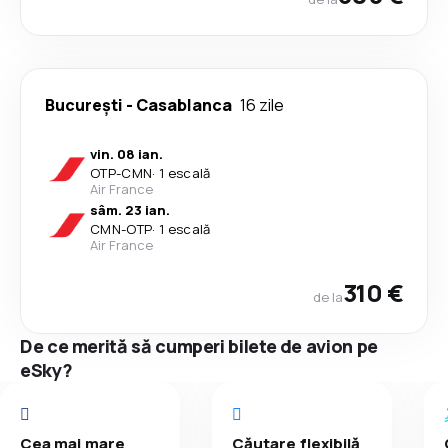
București
-
Casablanca
16 zile
vin. 08 ian.
OTP
-
CMN
·
1 escală
Air France
sâm. 23 ian.
CMN
-
OTP
·
1 escală
Air France
310 €
de la
De ce merită să cumperi bilete de avion pe
eSky?
Cea mai mare
Căutare flexibilă