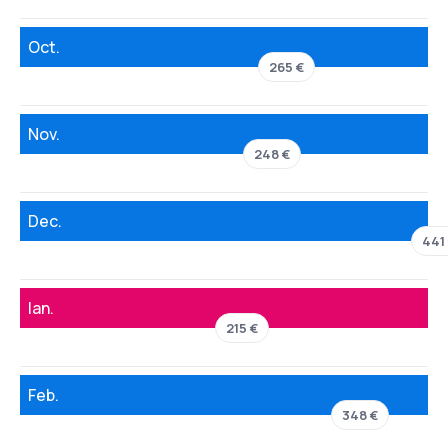
Oct.
265 €
Nov.
248 €
Dec.
441
Ian.
215 €
Feb.
348 €