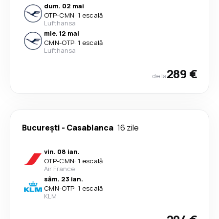
dum. 02 mai
OTP
-
CMN
·
1 escală
Lufthansa
mie. 12 mai
CMN
-
OTP
·
1 escală
Lufthansa
289 €
de la
București
-
Casablanca
16 zile
vin. 08 ian.
OTP
-
CMN
·
1 escală
Air France
sâm. 23 ian.
CMN
-
OTP
·
1 escală
KLM