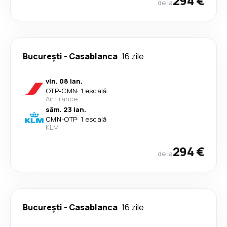
294 €
de la
București
-
Casablanca
16 zile
vin. 08 ian.
OTP
-
CMN
·
1 escală
Air France
sâm. 23 ian.
CMN
-
OTP
·
1 escală
KLM
294 €
de la
București
-
Casablanca
16 zile