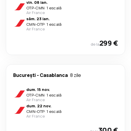
vin. 08 ian.
OTP
-
CMN
·
1 escală
Air France
sâm. 23 ian.
CMN
-
OTP
·
1 escală
Air France
299 €
de la
București
-
Casablanca
8 zile
dum. 15 nov.
OTP
-
CMN
·
1 escală
Air France
dum. 22 nov.
CMN
-
OTP
·
1 escală
Air France
300 €