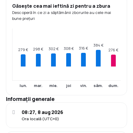
Găsește cea mai ieftină zi pentru a zbura
Descoperă în ce zi a săptămânii zborurile au cele mai
bune prețuri
384 €
316 €
308 €
302 €
298 €
279 €
276 €
lun.
mar.
mie.
joi
vin.
sâm.
dum.
Informații generale
08:27, 8 aug 2026
Ora locală (UTC+0)