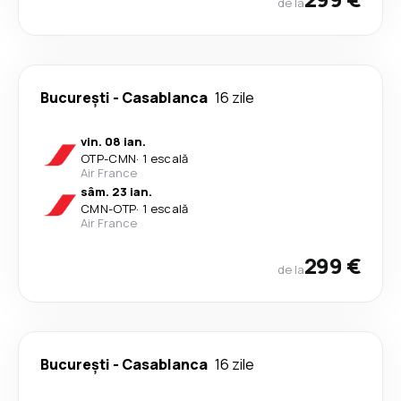
de la
București
-
Casablanca
16 zile
vin. 08 ian.
OTP
-
CMN
·
1 escală
Air France
sâm. 23 ian.
CMN
-
OTP
·
1 escală
Air France
299 €
de la
București
-
Casablanca
16 zile