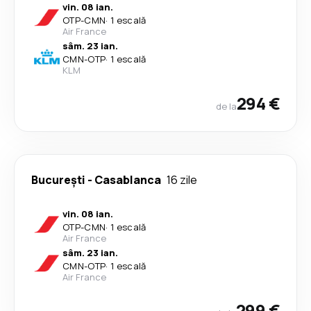
vin. 08 ian.
OTP
-
CMN
·
1 escală
Air France
sâm. 23 ian.
CMN
-
OTP
·
1 escală
KLM
294 €
de la
București
-
Casablanca
16 zile
vin. 08 ian.
OTP
-
CMN
·
1 escală
Air France
sâm. 23 ian.
CMN
-
OTP
·
1 escală
Air France
299 €