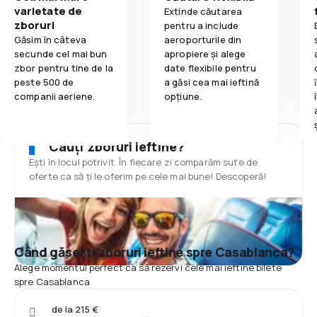
varietate de
Extinde căutarea
zboruri
pentru a include
Găsim în câteva
aeroporturile din
secunde cel mai bun
apropiere și alege
zbor pentru tine de la
date flexibile pentru
peste 500 de
a găsi cea mai ieftină
companii aeriene.
opțiune.
Cauți zboruri ieftine?
Ești în locul potrivit. În fiecare zi comparăm sute de
oferte ca să ți le oferim pe cele mai bune! Descoperă!
Când găsești zboruri ieftine spre Casablanca?
Alege momentul perfect ca să rezervi cele mai ieftine bilete
spre Casablanca
de la 215 €