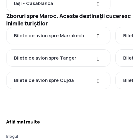
Iași - Casablanca
Zboruri spre Maroc. Aceste destinații cuceresc
inimile turiștilor
Bilete de avion spre Marrakech
Bilete
Bilete de avion spre Tanger
Bilete
Bilete de avion spre Oujda
Bilete
Află mai multe
Blogul