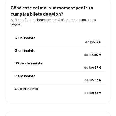
Când este cel mai bun moment pentru a
cumpăra bilete de avion?
Află cu cât timp înainte merită să cumperi bilete dus-
întors.
6 luni înainte
de la
517 €
3 luni înainte
de la
480 €
30 de zile înainte
de la
487 €
7 zile înainte
de la
583 €
Cu o zi înainte
de la
635 €