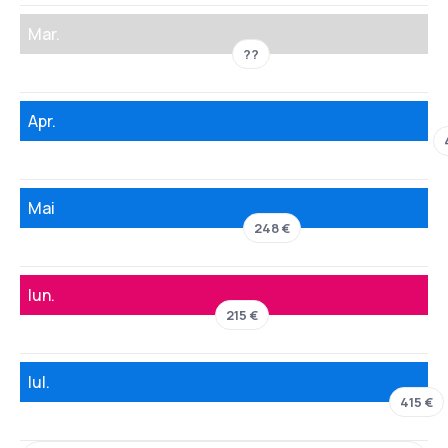
Mar.
??
Apr.
Mai
248 €
Iun.
215 €
Iul.
415 €