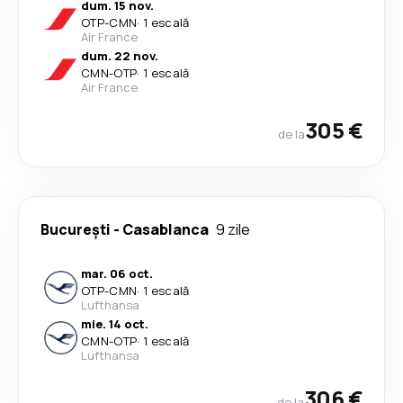
dum. 15 nov.
OTP
-
CMN
·
1 escală
Air France
dum. 22 nov.
CMN
-
OTP
·
1 escală
Air France
305 €
de la
București
-
Casablanca
9 zile
mar. 06 oct.
OTP
-
CMN
·
1 escală
Lufthansa
mie. 14 oct.
CMN
-
OTP
·
1 escală
Lufthansa
306 €
de la