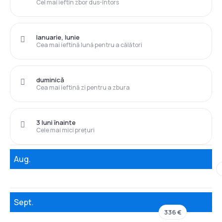
Cel mai ieftin zbor dus-întors
Ianuarie, Iunie
Cea mai ieftină lună pentru a călători
duminică
Cea mai ieftină zi pentru a zbura
3 luni înainte
Cele mai mici prețuri
Aug.
Sept.
336 €