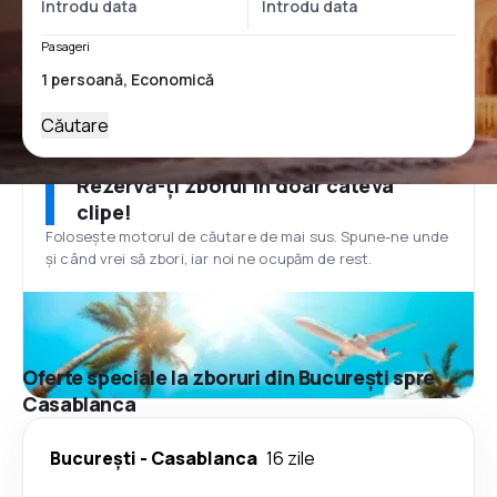
Pasageri
Căutare
Rezervă-ți zborul în doar câteva
clipe!
Folosește motorul de căutare de mai sus. Spune-ne unde
și când vrei să zbori, iar noi ne ocupăm de rest.
Oferte speciale la zboruri din București spre
Casablanca
București
-
Casablanca
16 zile