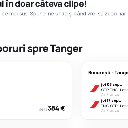
l în doar câteva clipe!
de mai sus. Spune-ne unde și când vrei să zbori, iar
boruri spre Tanger
București
-
Tange
joi 03 sept.
OTP
-
TNG
·
1 es
Air France
joi 17 sept.
384 €
TNG
-
OTP
·
1 es
de la
Air France