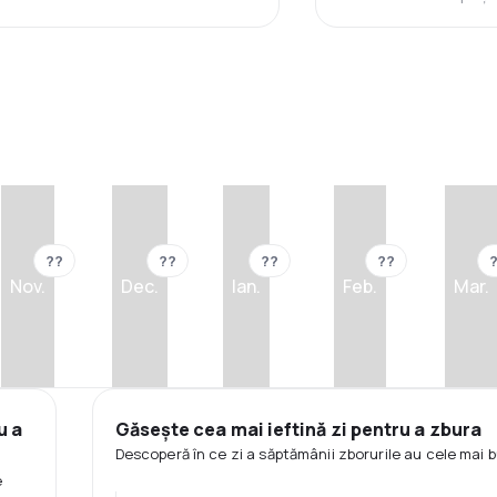
??
??
??
??
Nov.
Dec.
Ian.
Feb.
Mar.
u a
Găsește cea mai ieftină zi pentru a zbura
Descoperă în ce zi a săptămânii zborurile au cele mai b
e