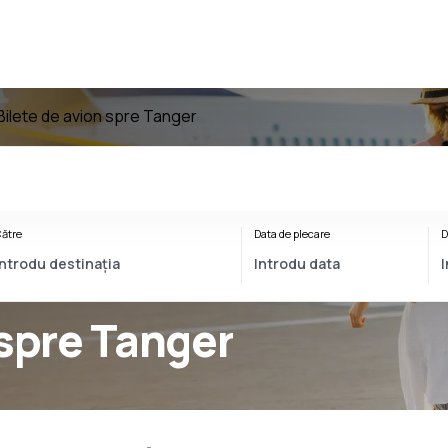
Bilete de avion spre Tanger
ătre
Data de plecare
D
 spre Tanger