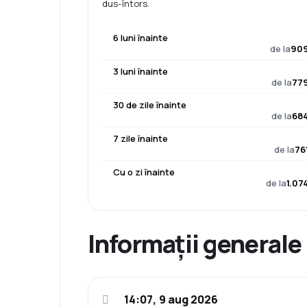
dus-întors.
6 luni înainte
de la
909
3 luni înainte
de la
779
30 de zile înainte
de la
684
7 zile înainte
de la
76
Cu o zi înainte
de la
1.07
Informații generale
14:07, 9 aug 2026