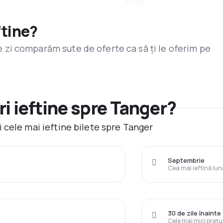
ftine?
are zi comparăm sute de oferte ca să ți le oferim pe
i ieftine spre Tanger?
 cele mai ieftine bilete spre Tanger
Septembrie
Cea mai ieftină lun
30 de zile înainte
Cele mai mici prețu