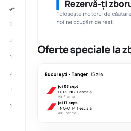
Rezervă-ți zboru
All-
inclusive
Folosește motorul de căutare 
noi ne ocupăm de rest.
City
Break
Cazare
Oferte speciale la z
Oferte
Finalizează
București
-
Tanger
15 zile
călătoria
joi 03 sept.
Inspiraţie şi
OTP
-
TNG
·
1 escală
recomandări
Air France
joi 17 sept.
Servicii
TNG
-
OTP
·
1 escală
clienți
Air France