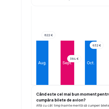
822 €
632 €
384 €
Aug.
Sept.
Oct.
Când este cel mai bun moment pentr
cumpăra bilete de avion?
Află cu cât timp înainte merită să cumperi bilet