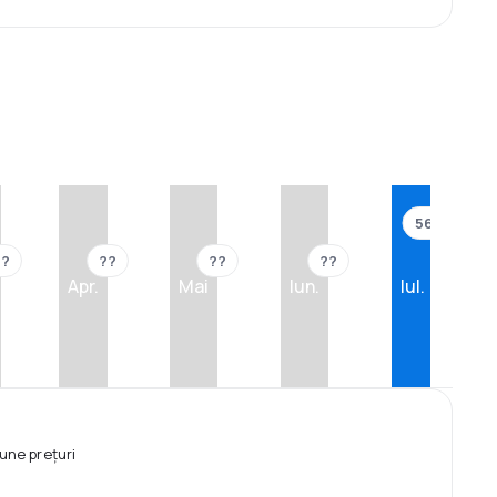
565 €
??
??
??
??
Apr.
Mai
Iun.
Iul.
une prețuri