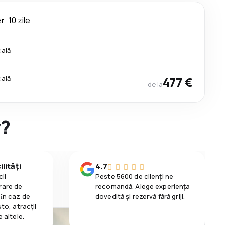
r
10 zile
cală
cală
477 €
de la
y?
lități
4.7
ii
Peste 5600 de clienți ne
rare de
recomandă. Alege experiența
 ȋn caz de
dovedită și rezervă fără griji.
uto, atracții
e altele.