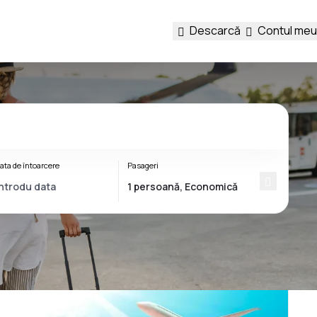
Descarcă
Contul meu
ata de întoarcere
Pasageri