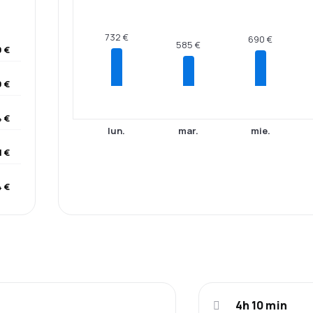
732 €
690 €
585 €
 €
 €
 €
lun.
mar.
mie.
1 €
4 €
4h 10 min