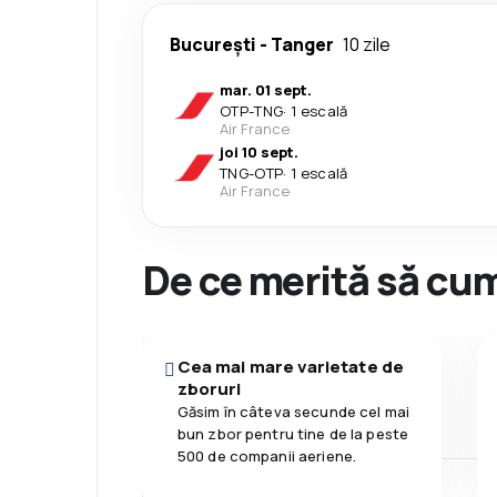
București
-
Tanger
10 zile
mar. 01 sept.
OTP
-
TNG
·
1 escală
Air France
joi 10 sept.
TNG
-
OTP
·
1 escală
Air France
De ce merită să cum
Cea mai mare varietate de
zboruri
Găsim în câteva secunde cel mai
bun zbor pentru tine de la peste
500 de companii aeriene.