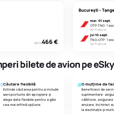
București
-
Tange
mar. 01 sept.
OTP
-
TNG
·
1 es
Air France
joi 10 sept.
466 €
TNG
-
OTP
·
1 es
de la
Air France
peri bilete de avion pe eSk
Căutare flexibilă
O mulțime de faci
Extinde căutarea pentru a include
Beneficiezi de servic
aeroporturile din apropiere și
suplimentare: asigu
alege date flexibile pentru a găsi
călătorie, asigurare
cea mai ieftină opțiune.
anulare, închirieri a
la destinaţie și mult