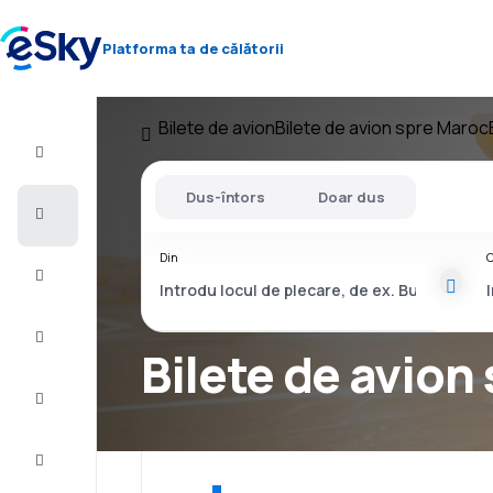
Platforma ta de călătorii
Bilete de avion
Bilete de avion spre Maroc
Zbor+Hotel
Dus-întors
Doar dus
Bilete
de
avion
Din
C
Vacanţe
Vară
2026
Bilete de avion
Iarnă
2026/27
Last
minute