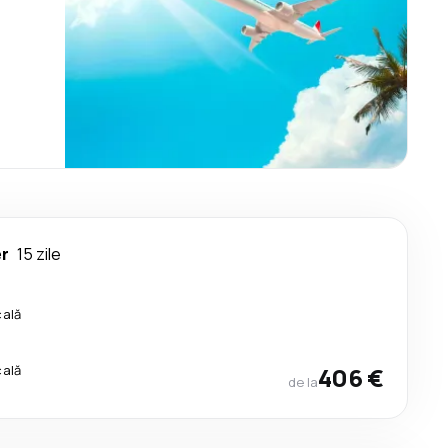
r
15 zile
cală
cală
406 €
de la