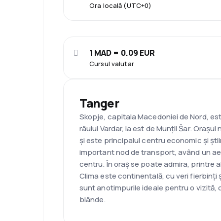
Ora locală (UTC+0)
1 MAD = 0.09 EUR
Cursul valutar
Tanger
Skopje, capitala Macedoniei de Nord, este
râului Vardar, la est de Munții Šar. Orașul
și este principalul centru economic și știin
important nod de transport, având un aer
centru. În oraș se poate admira, printre al
Clima este continentală, cu veri fierbinți 
sunt anotimpurile ideale pentru o vizită,
blânde.