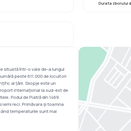
Durata zborului 
 situată într-o vale de-a lungul
 numără peste 611.000 de locuitori
țific al țării. Skopje este un
oport internațional la sud-est de
tele, Podul de Piatră din 1469.
și ierni reci. Primăvara și toamna
 când temperaturile sunt mai