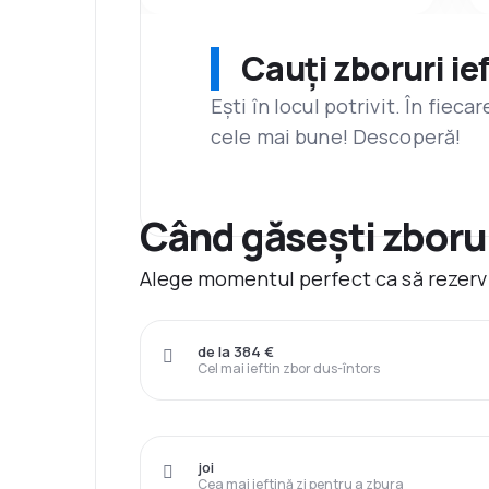
Cauți zboruri ie
Ești în locul potrivit. În fiec
cele mai bune! Descoperă!
Când găsești zborur
Alege momentul perfect ca să rezervi
de la 384 €
Cel mai ieftin zbor dus-întors
joi
Cea mai ieftină zi pentru a zbura