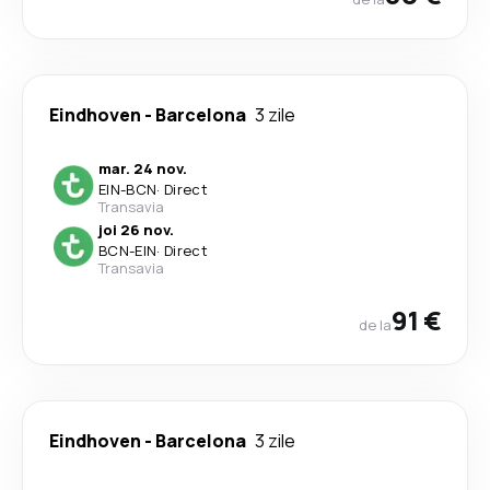
Eindhoven
-
Barcelona
3 zile
mar. 24 nov.
EIN
-
BCN
·
Direct
Transavia
joi 26 nov.
BCN
-
EIN
·
Direct
Transavia
91 €
de la
Eindhoven
-
Barcelona
3 zile