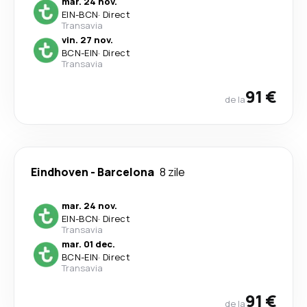
mar. 24 nov.
EIN
-
BCN
·
Direct
Transavia
vin. 27 nov.
BCN
-
EIN
·
Direct
Transavia
91 €
de la
Eindhoven
-
Barcelona
8 zile
mar. 24 nov.
EIN
-
BCN
·
Direct
Transavia
mar. 01 dec.
BCN
-
EIN
·
Direct
Transavia
91 €
de la