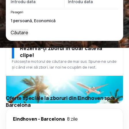
Pasageri
Căutare
Rezervă-ți zborul în doar câteva
clipe!
Folosește motorul de căutare de mai sus. Spune-ne unde
și când vrei să zbori, iar noi ne ocupăm de rest.
Oferte speciale la zboruri din Eindhoven spre
Barcelona
Eindhoven
-
Barcelona
8 zile