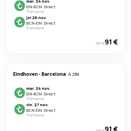
mar. 24 nov.
EIN
-
BCN
·
Direct
Transavia
joi 26 nov.
BCN
-
EIN
·
Direct
Transavia
91 €
de la
Eindhoven
-
Barcelona
4 zile
mar. 24 nov.
EIN
-
BCN
·
Direct
Transavia
vin. 27 nov.
BCN
-
EIN
·
Direct
Transavia
91 €
de la