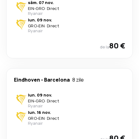
sâm. 07 nov.
EIN
-
GRO
·
Direct
Ryanair
lun. 09 nov.
GRO
-
EIN
·
Direct
Ryanair
80 €
de la
Eindhoven
-
Barcelona
8 zile
lun. 09 nov.
EIN
-
GRO
·
Direct
Ryanair
lun. 16 nov.
GRO
-
EIN
·
Direct
Ryanair
80 €