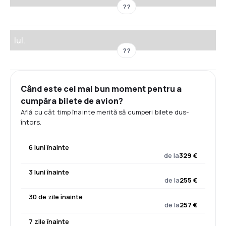
??
Iul.
??
Când este cel mai bun moment pentru a
cumpăra bilete de avion?
Află cu cât timp înainte merită să cumperi bilete dus-
întors.
6 luni înainte
de la
329 €
3 luni înainte
de la
255 €
30 de zile înainte
de la
257 €
7 zile înainte