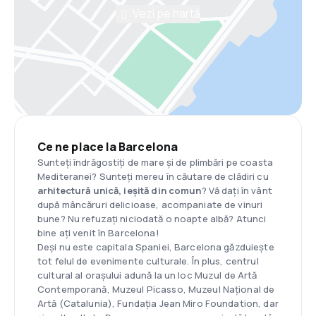
Vezi pe hartă
Ce ne place la Barcelona
Sunteți îndrăgostiți de mare și de plimbări pe coasta
Mediteranei? Sunteți mereu în căutare de clădiri cu
arhitectură unică, ieșită din comun
? Vă dați în vânt
după mâncăruri delicioase, acompaniate de vinuri
bune? Nu refuzați niciodată o noapte albă? Atunci
bine ați venit în Barcelona!
Deși nu este capitala Spaniei, Barcelona găzduiește
tot felul de evenimente culturale. În plus, centrul
cultural al orașului adună la un loc Muzul de Artă
Contemporană, Muzeul Picasso, Muzeul Național de
Artă (Catalunia), Fundația Jean Miro Foundation, dar