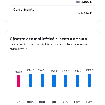
de la
364 €
Cu o zi înainte
de la
414 €
Găsește cea mai ieftină zi pentru a zbura
Descoperă în ce zi a săptămânii zborurile au cele mai
bune prețuri
242 €
234 €
233 €
225 €
223 €
216 €
208 €
lun.
mar.
mie.
joi
vin.
sâm.
dum.