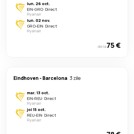
lun. 26 oct.
EIN
-
GRO
·
Direct
Ryanair
lun. 02 nov.
GRO
-
EIN
·
Direct
Ryanair
75 €
de la
Eindhoven
-
Barcelona
3 zile
mar. 13 oct.
EIN
-
REU
·
Direct
Ryanair
joi 15 oct.
REU
-
EIN
·
Direct
Ryanair