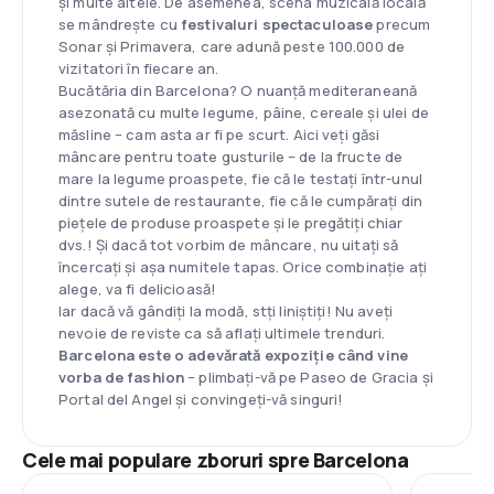
și multe altele. De asemenea, scena muzicală locală
se mândrește cu
festivaluri spectaculoase
precum
Sonar și Primavera, care adună peste 100.000 de
vizitatori în fiecare an.
Bucătăria din Barcelona? O nuanță mediteraneană
asezonată cu multe legume, pâine, cereale și ulei de
măsline – cam asta ar fi pe scurt. Aici veți găsi
mâncare pentru toate gusturile – de la fructe de
mare la legume proaspete, fie că le testați într-unul
dintre sutele de restaurante, fie că le cumpărați din
piețele de produse proaspete și le pregătiți chiar
dvs.! Și dacă tot vorbim de mâncare, nu uitați să
încercați și așa numitele tapas. Orice combinație ați
alege, va fi delicioasă!
Iar dacă vă gândiți la modă, stți liniștiți! Nu aveți
nevoie de reviste ca să aflați ultimele trenduri.
Barcelona este o adevărată expoziție când vine
vorba de fashion
– plimbați-vă pe Paseo de Gracia și
Portal del Angel și convingeți-vă singuri!
Cele mai populare zboruri spre Barcelona