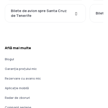
Bilete de avion spre Santa Cruz
Bilete 
de Tenerife
Află mai multe
Blogul
Garanția prețului mic
Rezervare cu avans mic
Aplicație mobilă
Radar de zboruri
Companii aeriene