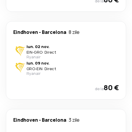
de la
Eindhoven
-
Barcelona
8 zile
lun. 02 nov.
EIN
-
GRO
·
Direct
Ryanair
lun. 09 nov.
GRO
-
EIN
·
Direct
Ryanair
80 €
de la
Eindhoven
-
Barcelona
3 zile