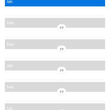
Ian.
Feb.
??
Mar.
??
Apr.
??
Mai
??
Iun.