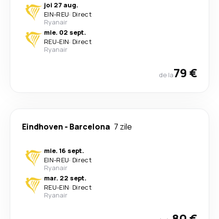
joi 27 aug.
EIN
-
REU
·
Direct
Ryanair
mie. 02 sept.
REU
-
EIN
·
Direct
Ryanair
79 €
de la
Eindhoven
-
Barcelona
7 zile
mie. 16 sept.
EIN
-
REU
·
Direct
Ryanair
mar. 22 sept.
REU
-
EIN
·
Direct
Ryanair
80 €