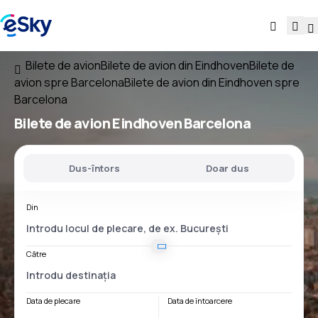
Bilete de avion
Bilete de avion din Eindhoven
Bilete de
avion spre Barcelona
Bilete de avion din Eindhoven spre
Barcelona
Bilete de avion
Eindhoven Barcelona
Dus-întors
Doar dus
Din
Către
Data de plecare
Data de întoarcere