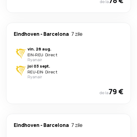
78 €
de la
Eindhoven
-
Barcelona
7 zile
vin. 28 aug.
EIN
-
REU
·
Direct
Ryanair
joi 03 sept.
REU
-
EIN
·
Direct
Ryanair
79 €
de la
Eindhoven
-
Barcelona
7 zile