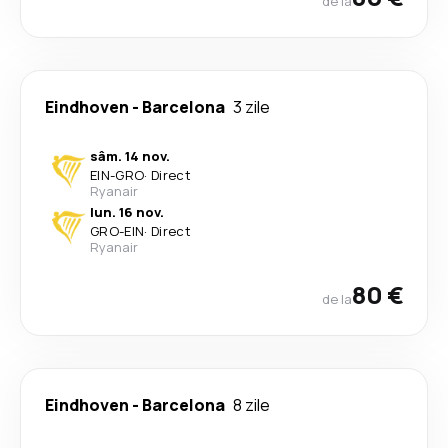
de la
Eindhoven
-
Barcelona
3 zile
sâm. 14 nov.
EIN
-
GRO
·
Direct
Ryanair
lun. 16 nov.
GRO
-
EIN
·
Direct
Ryanair
80 €
de la
Eindhoven
-
Barcelona
8 zile