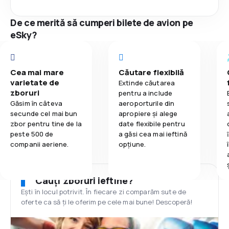
De ce merită să cumperi bilete de avion pe
eSky?
Cea mai mare
Căutare flexibilă
varietate de
Extinde căutarea
zboruri
pentru a include
Găsim în câteva
aeroporturile din
secunde cel mai bun
apropiere și alege
zbor pentru tine de la
date flexibile pentru
peste 500 de
a găsi cea mai ieftină
companii aeriene.
opțiune.
Cauți zboruri ieftine?
Ești în locul potrivit. În fiecare zi comparăm sute de
oferte ca să ți le oferim pe cele mai bune! Descoperă!