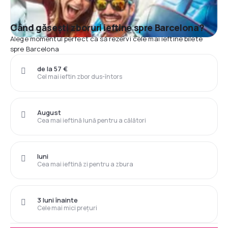
Când găsești zboruri ieftine spre Barcelona?
Alege momentul perfect ca să rezervi cele mai ieftine bilete
spre Barcelona
de la 57 €
Cel mai ieftin zbor dus-întors
August
Cea mai ieftină lună pentru a călători
luni
Cea mai ieftină zi pentru a zbura
3 luni înainte
Cele mai mici prețuri