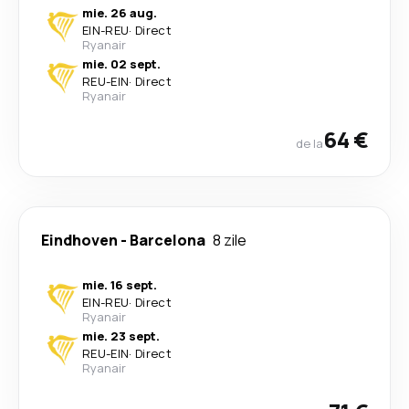
mie. 26 aug.
EIN
-
REU
·
Direct
Ryanair
mie. 02 sept.
REU
-
EIN
·
Direct
Ryanair
64 €
de la
Eindhoven
-
Barcelona
8 zile
mie. 16 sept.
EIN
-
REU
·
Direct
Ryanair
mie. 23 sept.
REU
-
EIN
·
Direct
Ryanair