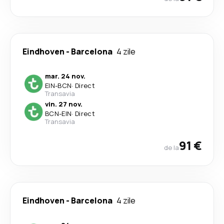
Eindhoven
-
Barcelona
4 zile
mar. 24 nov.
EIN
-
BCN
·
Direct
Transavia
vin. 27 nov.
BCN
-
EIN
·
Direct
Transavia
91 €
de la
Eindhoven
-
Barcelona
4 zile