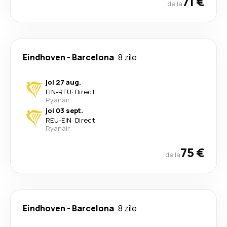
71 €
de la
Eindhoven
-
Barcelona
8 zile
joi 27 aug.
EIN
-
REU
·
Direct
Ryanair
joi 03 sept.
REU
-
EIN
·
Direct
Ryanair
75 €
de la
Eindhoven
-
Barcelona
8 zile