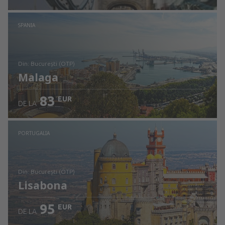
Verificați detaliile
SPANIA
din: București (OTP)
Malaga
83
EUR
DE LA
Verificați detaliile
PORTUGALIA
din: București (OTP)
Lisabona
95
EUR
DE LA