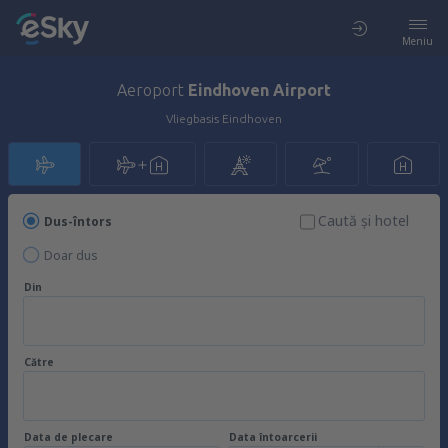
Meniu
Aeroport
Eindhoven Airport
Vliegbasis Eindhoven
Caută şi hotel
Dus-întors
Doar dus
Din
Către
Data de plecare
Data întoarcerii