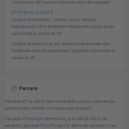
Coordonate GPS pentru sistemele auto de navigaţie:
51°27'29"N, 5°23'32"E
Dinspre Amsterdam – Utrecht pe A2, urmăriţi
indicatoarele către Eindhoven-Maastricht şi ieşiţi de pe
autostradă la ieşirea nr. 29.
Dinspre Maastricht pe A2, urmăriţi indicatoarele spre
Eindhoven-Utrecht-Amsterdam şi părăsiţi autostrada la
ieşirea nr. 29.
Parcare
Parcarea P1 se află în faţa terminalului şi este o parcare pe
termen scurt. Primele 15 minute sunt gratuite.
Parcarea P3 este pe termen lung şi se află la 300 m de
aeroport, parcările P4 şi P5 sunt la 400 m de aeroport şi au