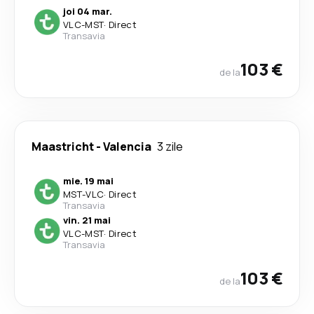
joi 04 mar.
VLC
-
MST
·
Direct
Transavia
103 €
de la
Maastricht
-
Valencia
3 zile
mie. 19 mai
MST
-
VLC
·
Direct
Transavia
vin. 21 mai
VLC
-
MST
·
Direct
Transavia
103 €
de la