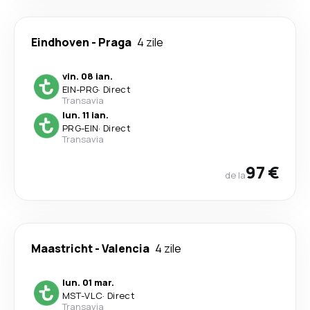
Eindhoven
-
Praga
4 zile
vin. 08 ian.
EIN
-
PRG
·
Direct
Transavia
lun. 11 ian.
PRG
-
EIN
·
Direct
Transavia
97 €
de la
Maastricht
-
Valencia
4 zile
lun. 01 mar.
MST
-
VLC
·
Direct
Transavia