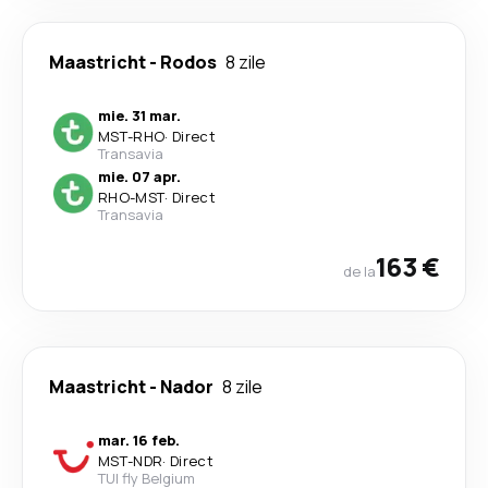
Maastricht
-
Rodos
8 zile
mie. 31 mar.
MST
-
RHO
·
Direct
Transavia
mie. 07 apr.
RHO
-
MST
·
Direct
Transavia
163 €
de la
Maastricht
-
Nador
8 zile
mar. 16 feb.
MST
-
NDR
·
Direct
TUI fly Belgium