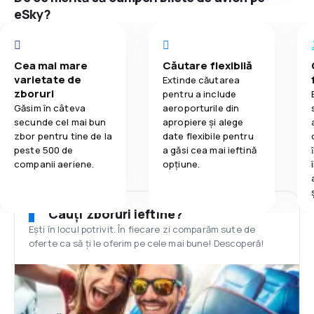
eSky?
Cea mai mare
Căutare flexibilă
varietate de
Extinde căutarea
zboruri
pentru a include
Găsim în câteva
aeroporturile din
secunde cel mai bun
apropiere și alege
zbor pentru tine de la
date flexibile pentru
peste 500 de
a găsi cea mai ieftină
companii aeriene.
opțiune.
Cauți zboruri ieftine?
Ești în locul potrivit. În fiecare zi comparăm sute de
oferte ca să ți le oferim pe cele mai bune! Descoperă!