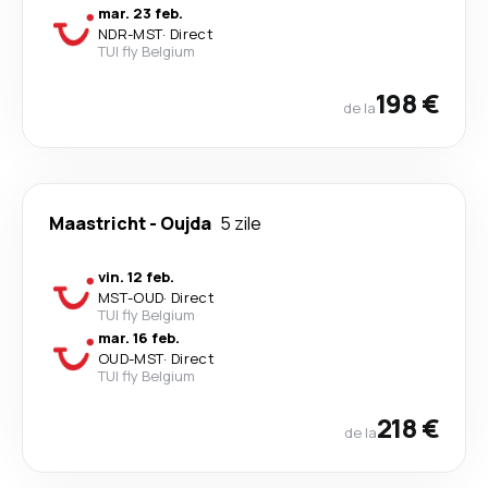
mar. 23 feb.
NDR
-
MST
·
Direct
TUI fly Belgium
198 €
de la
Maastricht
-
Oujda
5 zile
vin. 12 feb.
MST
-
OUD
·
Direct
TUI fly Belgium
mar. 16 feb.
OUD
-
MST
·
Direct
TUI fly Belgium
218 €
de la