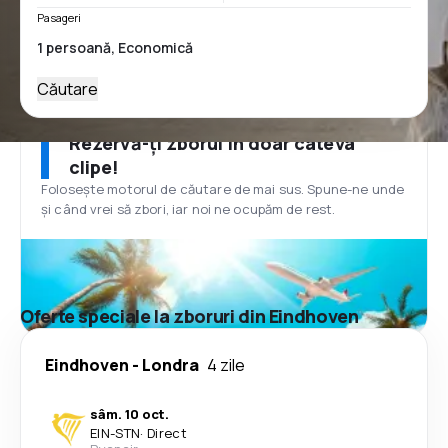
Pasageri
Căutare
Rezervă-ți zborul în doar câteva
clipe!
Folosește motorul de căutare de mai sus. Spune-ne unde
și când vrei să zbori, iar noi ne ocupăm de rest.
Oferte speciale la zboruri din Eindhoven
Eindhoven
-
Londra
4 zile
sâm. 10 oct.
EIN
-
STN
·
Direct