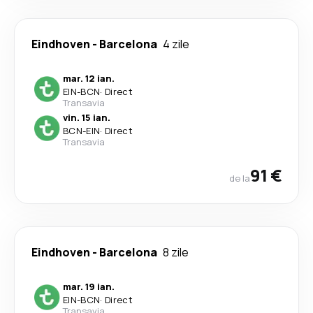
Eindhoven
-
Barcelona
4 zile
mar. 12 ian.
EIN
-
BCN
·
Direct
Transavia
vin. 15 ian.
BCN
-
EIN
·
Direct
Transavia
91 €
de la
Eindhoven
-
Barcelona
8 zile
mar. 19 ian.
EIN
-
BCN
·
Direct
Transavia