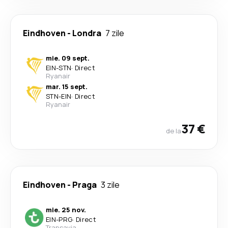
Eindhoven
-
Londra
7 zile
mie. 09 sept.
EIN
-
STN
·
Direct
Ryanair
mar. 15 sept.
STN
-
EIN
·
Direct
Ryanair
37 €
de la
Eindhoven
-
Praga
3 zile
mie. 25 nov.
EIN
-
PRG
·
Direct
Transavia