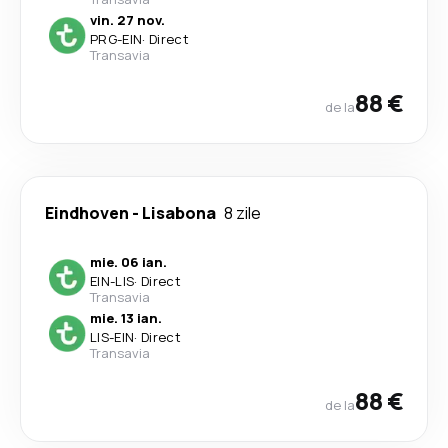
vin. 27 nov.
PRG
-
EIN
·
Direct
Transavia
88 €
de la
Eindhoven
-
Lisabona
8 zile
mie. 06 ian.
EIN
-
LIS
·
Direct
Transavia
mie. 13 ian.
LIS
-
EIN
·
Direct
Transavia
88 €
de la