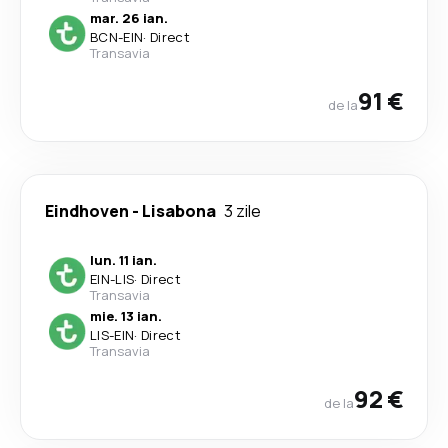
mar. 26 ian.
BCN
-
EIN
·
Direct
Transavia
91 €
de la
Eindhoven
-
Lisabona
3 zile
lun. 11 ian.
EIN
-
LIS
·
Direct
Transavia
mie. 13 ian.
LIS
-
EIN
·
Direct
Transavia
92 €
de la