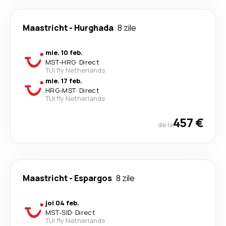
Maastricht
-
Hurghada
8 zile
mie. 10 feb.
MST
-
HRG
·
Direct
TUI fly Netherlands
mie. 17 feb.
HRG
-
MST
·
Direct
TUI fly Netherlands
457 €
de la
Maastricht
-
Espargos
8 zile
joi 04 feb.
MST
-
SID
·
Direct
TUI fly Netherlands