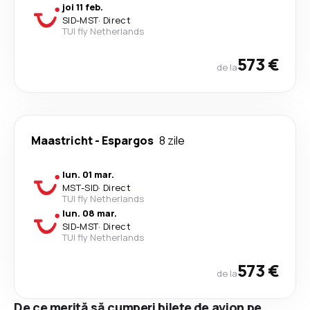
joi 11 feb.
SID
-
MST
·
Direct
TUI fly Netherlands
573 €
de la
Maastricht
-
Espargos
8 zile
lun. 01 mar.
MST
-
SID
·
Direct
TUI fly Netherlands
lun. 08 mar.
SID
-
MST
·
Direct
TUI fly Netherlands
573 €
de la
De ce merită să cumperi bilete de avion pe