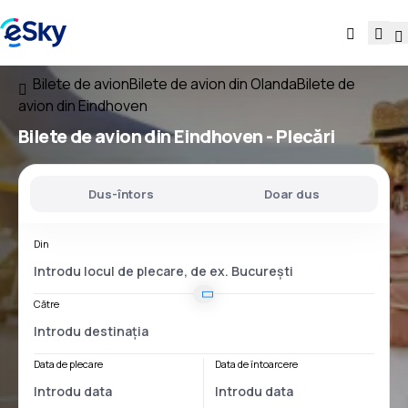
Bilete de avion
Bilete de avion din Olanda
Bilete de
avion din Eindhoven
Bilete de avion
din Eindhoven
- Plecări
Dus-întors
Doar dus
Din
Către
Data de plecare
Data de întoarcere