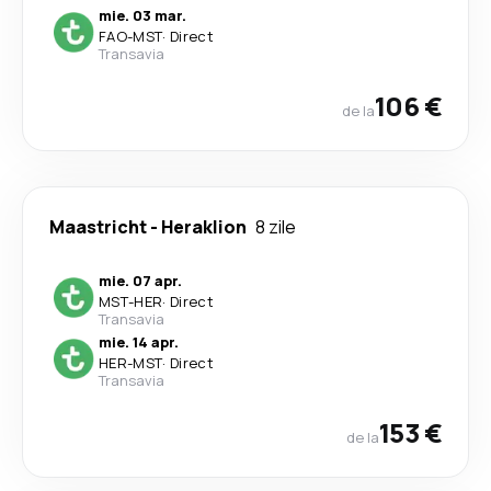
mie. 03 mar.
FAO
-
MST
·
Direct
Transavia
106 €
de la
Maastricht
-
Heraklion
8 zile
mie. 07 apr.
MST
-
HER
·
Direct
Transavia
mie. 14 apr.
HER
-
MST
·
Direct
Transavia
153 €
de la