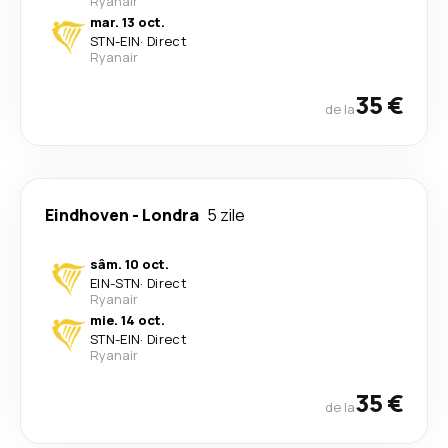
Ryanair
mar. 13 oct.
STN
-
EIN
·
Direct
Ryanair
35 €
de la
Eindhoven
-
Londra
5 zile
sâm. 10 oct.
EIN
-
STN
·
Direct
Ryanair
mie. 14 oct.
STN
-
EIN
·
Direct
Ryanair
35 €
de la