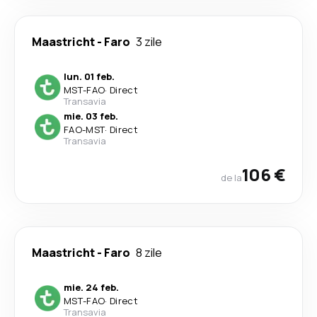
Maastricht
-
Faro
3 zile
lun. 01 feb.
MST
-
FAO
·
Direct
Transavia
mie. 03 feb.
FAO
-
MST
·
Direct
Transavia
106 €
de la
Maastricht
-
Faro
8 zile
mie. 24 feb.
MST
-
FAO
·
Direct
Transavia