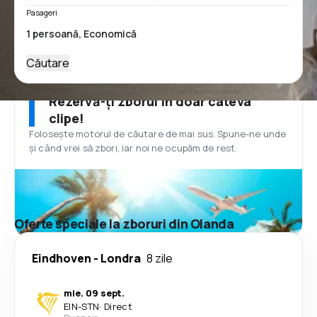
Pasageri
Căutare
Rezervă-ți zborul în doar câteva
clipe!
Folosește motorul de căutare de mai sus. Spune-ne unde
și când vrei să zbori, iar noi ne ocupăm de rest.
Oferte speciale la zboruri din Olanda
Eindhoven
-
Londra
8 zile
mie. 09 sept.
EIN
-
STN
·
Direct