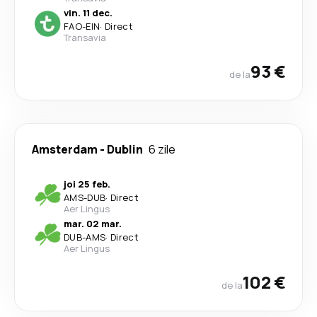
vin. 11 dec.
FAO
-
EIN
·
Direct
Transavia
93 €
de la
Amsterdam
-
Dublin
6 zile
joi 25 feb.
AMS
-
DUB
·
Direct
Aer Lingus
mar. 02 mar.
DUB
-
AMS
·
Direct
Aer Lingus
102 €
de la