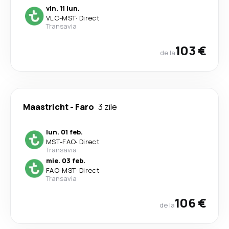
vin. 11 iun.
VLC
-
MST
·
Direct
Transavia
103 €
de la
Maastricht
-
Faro
3 zile
lun. 01 feb.
MST
-
FAO
·
Direct
Transavia
mie. 03 feb.
FAO
-
MST
·
Direct
Transavia
106 €
de la