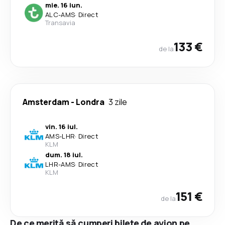
mie. 16 iun.
ALC
-
AMS
·
Direct
Transavia
133 €
de la
Amsterdam
-
Londra
3 zile
vin. 16 iul.
AMS
-
LHR
·
Direct
KLM
dum. 18 iul.
LHR
-
AMS
·
Direct
KLM
151 €
de la
De ce merită să cumperi bilete de avion pe