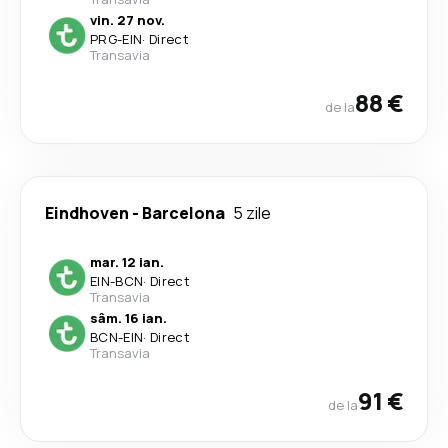
vin. 27 nov.
PRG
-
EIN
·
Direct
Transavia
88 €
de la
Eindhoven
-
Barcelona
5 zile
mar. 12 ian.
EIN
-
BCN
·
Direct
Transavia
sâm. 16 ian.
BCN
-
EIN
·
Direct
Transavia
91 €
de la