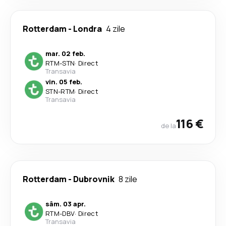
Rotterdam
-
Londra
4 zile
mar. 02 feb.
RTM
-
STN
·
Direct
Transavia
vin. 05 feb.
STN
-
RTM
·
Direct
Transavia
116 €
de la
Rotterdam
-
Dubrovnik
8 zile
sâm. 03 apr.
RTM
-
DBV
·
Direct
Transavia