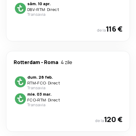
sâm. 10 apr.
DBV
-
RTM
·
Direct
Transavia
116 €
de la
Rotterdam
-
Roma
4 zile
dum. 28 feb.
RTM
-
FCO
·
Direct
Transavia
mie. 03 mar.
FCO
-
RTM
·
Direct
Transavia
120 €
de la