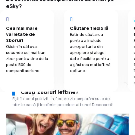
eSky?
Cea mai mare
Căutare flexibilă
varietate de
Extinde căutarea
zboruri
pentru a include
Găsim în câteva
aeroporturile din
secunde cel mai bun
apropiere și alege
zbor pentru tine de la
date flexibile pentru
peste 500 de
a găsi cea mai ieftină
companii aeriene.
opțiune.
Cauți zboruri ieftine?
Ești în locul potrivit. În fiecare zi comparăm sute de
oferte ca să ți le oferim pe cele mai bune! Descoperă!