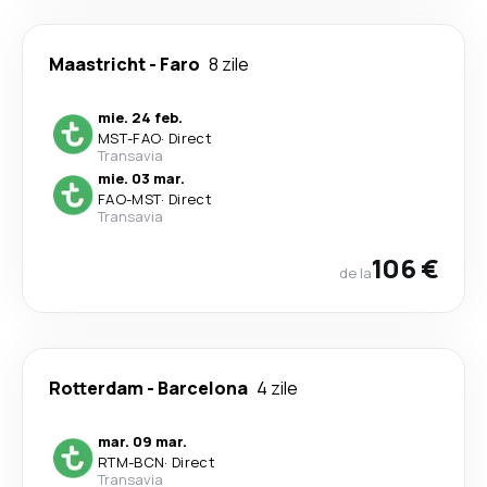
Maastricht
-
Faro
8 zile
mie. 24 feb.
MST
-
FAO
·
Direct
Transavia
mie. 03 mar.
FAO
-
MST
·
Direct
Transavia
106 €
de la
Rotterdam
-
Barcelona
4 zile
mar. 09 mar.
RTM
-
BCN
·
Direct
Transavia