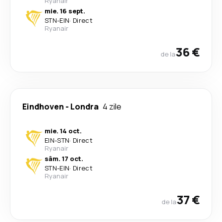
Ryanair
mie. 16 sept.
STN
-
EIN
·
Direct
Ryanair
36 €
de la
Eindhoven
-
Londra
4 zile
mie. 14 oct.
EIN
-
STN
·
Direct
Ryanair
sâm. 17 oct.
STN
-
EIN
·
Direct
Ryanair
37 €
de la