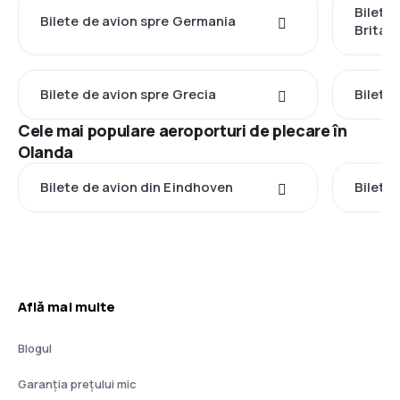
Bilete
Bilete de avion spre Germania
Britan
Bilete de avion spre Grecia
Bilete 
Cele mai populare aeroporturi de plecare în
Olanda
Bilete de avion din Eindhoven
Bilete
Află mai multe
Blogul
Garanția prețului mic