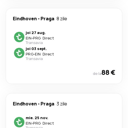
Eindhoven
-
Praga
8 zile
joi 27 aug.
EIN
-
PRG
·
Direct
Transavia
joi 03 sept.
PRG
-
EIN
·
Direct
Transavia
88 €
de la
Eindhoven
-
Praga
3 zile
mie. 25 nov.
EIN
-
PRG
·
Direct
Transavia