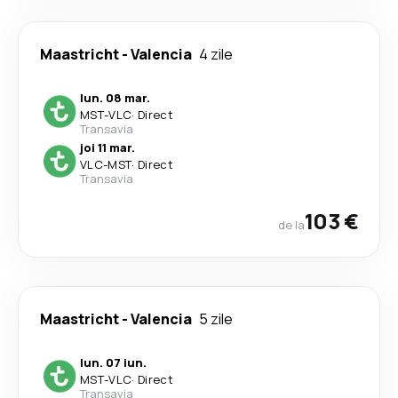
Maastricht
-
Valencia
4 zile
lun. 08 mar.
MST
-
VLC
·
Direct
Transavia
joi 11 mar.
VLC
-
MST
·
Direct
Transavia
103 €
de la
Maastricht
-
Valencia
5 zile
lun. 07 iun.
MST
-
VLC
·
Direct
Transavia