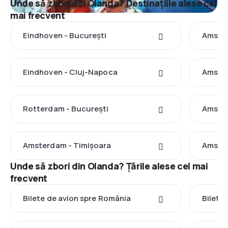
Unde să zbori din Olanda? Destinațiile alese cel
mai frecvent
Eindhoven - București
Amster
Eindhoven - Cluj-Napoca
Amster
Rotterdam - București
Amster
Amsterdam - Timișoara
Amster
Unde să zbori din Olanda? Țările alese cel mai
frecvent
Bilete de avion spre România
Bilete 