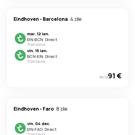
Eindhoven
-
Barcelona
4 zile
mar. 12 ian.
EIN
-
BCN
·
Direct
Transavia
vin. 15 ian.
BCN
-
EIN
·
Direct
Transavia
91 €
de la
Eindhoven
-
Faro
8 zile
vin. 04 dec.
EIN
-
FAO
·
Direct
Transavia