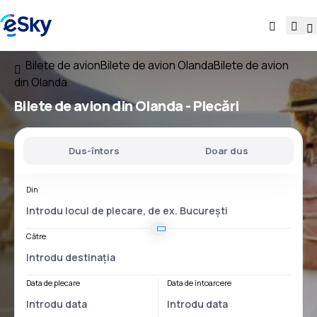
Bilete de avion
Bilete de avion Olanda
Bilete de avion
din Olanda
Bilete de avion
din Olanda
- Plecări
Dus-întors
Doar dus
Din
Către
Data de plecare
Data de întoarcere