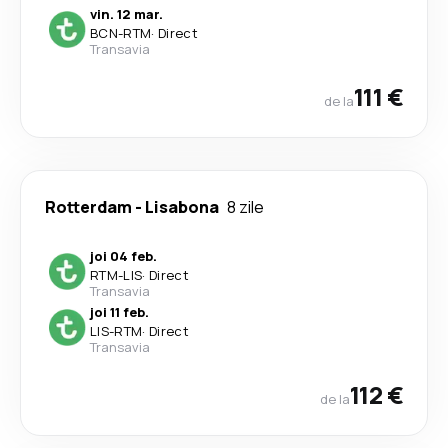
vin. 12 mar.
BCN
-
RTM
·
Direct
Transavia
111 €
de la
Rotterdam
-
Lisabona
8 zile
joi 04 feb.
RTM
-
LIS
·
Direct
Transavia
joi 11 feb.
LIS
-
RTM
·
Direct
Transavia
112 €
de la