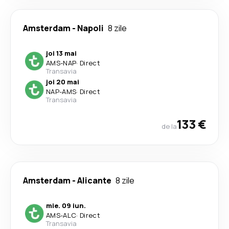
Amsterdam
-
Napoli
8 zile
joi 13 mai
AMS
-
NAP
·
Direct
Transavia
joi 20 mai
NAP
-
AMS
·
Direct
Transavia
133 €
de la
Amsterdam
-
Alicante
8 zile
mie. 09 iun.
AMS
-
ALC
·
Direct
Transavia