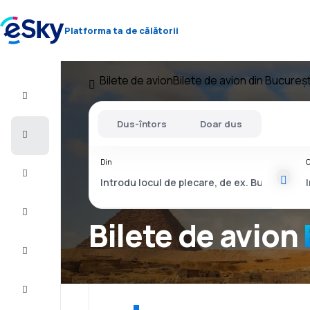
Platforma ta de călătorii
Bilete de avion
Bilete de avion din Bucureșt
Zbor+Hotel
Dus-întors
Doar dus
Bilete
de
avion
Din
C
Vacanţe
Vară
2026
Bilete de avion
Iarnă
2026/27
Last
minute