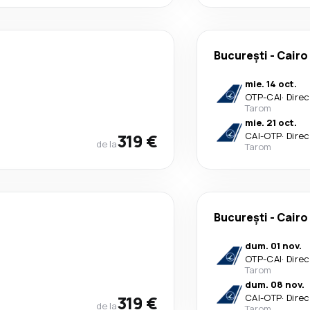
București
-
Cairo
mie. 14 oct.
OTP
-
CAI
·
Direc
Tarom
mie. 21 oct.
319 €
CAI
-
OTP
·
Direc
de la
Tarom
București
-
Cairo
dum. 01 nov.
OTP
-
CAI
·
Direc
Tarom
dum. 08 nov.
319 €
CAI
-
OTP
·
Direc
de la
Tarom