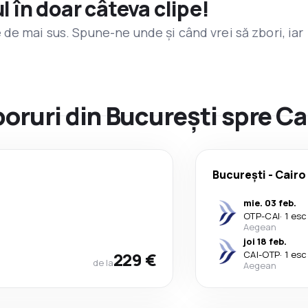
l în doar câteva clipe!
de mai sus. Spune-ne unde și când vrei să zbori, iar
boruri din București spre Ca
București
-
Cairo
mie. 03 feb.
OTP
-
CAI
·
1 esc
Aegean
joi 18 feb.
229 €
CAI
-
OTP
·
1 esc
de la
Aegean