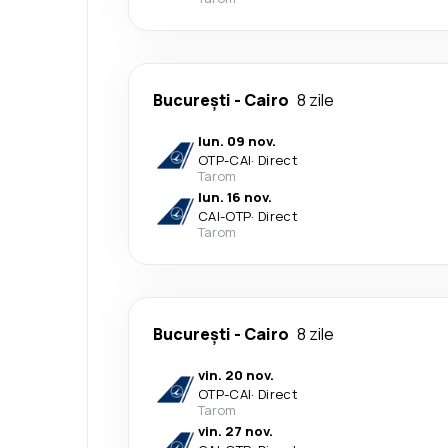
București
-
Cairo
8 zile
lun. 09 nov.
OTP
-
CAI
·
Direct
Tarom
lun. 16 nov.
CAI
-
OTP
·
Direct
Tarom
București
-
Cairo
8 zile
vin. 20 nov.
OTP
-
CAI
·
Direct
Tarom
vin. 27 nov.