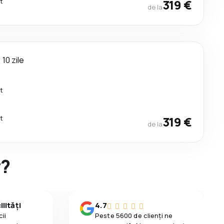
t
319 €
de la
10 zile
t
t
319 €
de la
y?
lități
4.7
ii
Peste 5600 de clienți ne