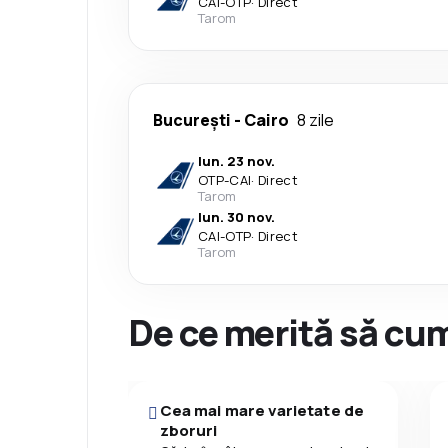
CAI
-
OTP
·
Direct
Tarom
București
-
Cairo
8 zile
lun. 23 nov.
OTP
-
CAI
·
Direct
Tarom
lun. 30 nov.
CAI
-
OTP
·
Direct
Tarom
De ce merită să cum
Cea mai mare varietate de
zboruri