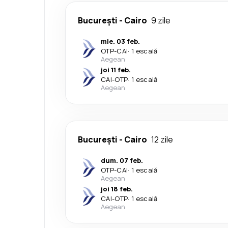
București
-
Cairo
9 zile
mie. 03 feb.
OTP
-
CAI
·
1 escală
Aegean
joi 11 feb.
CAI
-
OTP
·
1 escală
Aegean
București
-
Cairo
12 zile
dum. 07 feb.
OTP
-
CAI
·
1 escală
Aegean
joi 18 feb.
CAI
-
OTP
·
1 escală
Aegean