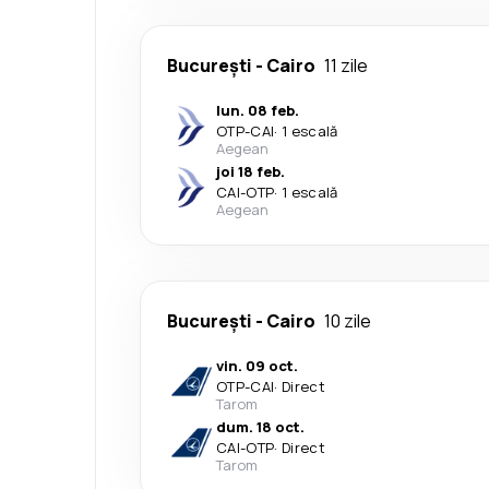
București
-
Cairo
11 zile
lun. 08 feb.
OTP
-
CAI
·
1 escală
Aegean
joi 18 feb.
CAI
-
OTP
·
1 escală
Aegean
București
-
Cairo
10 zile
vin. 09 oct.
OTP
-
CAI
·
Direct
Tarom
dum. 18 oct.
CAI
-
OTP
·
Direct
Tarom