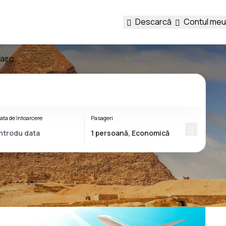
Descarcă
Contul meu
airo
ata de întoarcere
Pasageri