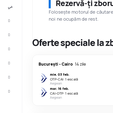
Rezervă-ți zboru
All-
inclusive
Folosește motorul de căutare 
noi ne ocupăm de rest.
City
Break
Cazare
Oferte speciale la z
Oferte
Finalizează
București
-
Cairo
14 zile
călătoria
mie. 03 feb.
Inspiraţie şi
OTP
-
CAI
·
1 escală
recomandări
Aegean
mar. 16 feb.
Servicii
CAI
-
OTP
·
1 escală
clienți
Aegean