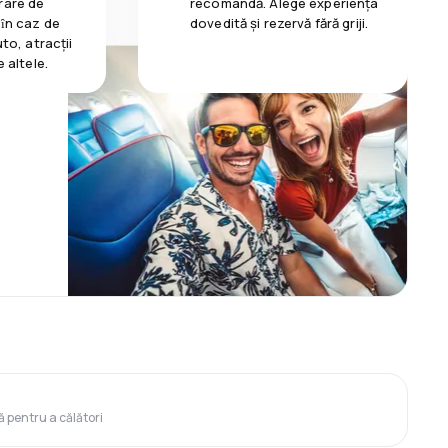
rare de
recomandă. Alege experiența
 ȋn caz de
dovedită și rezervă fără griji.
uto, atracții
e altele.
ă pentru a călători