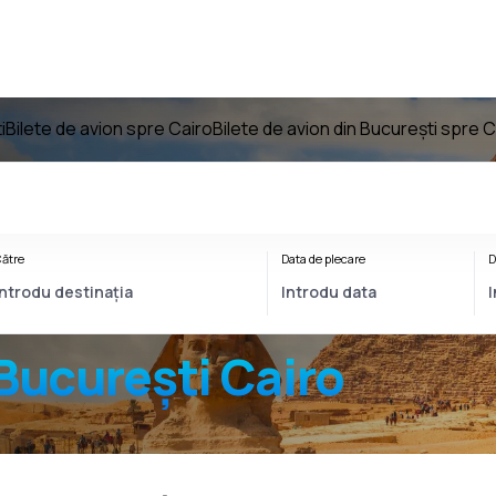
i
Bilete de avion spre Cairo
Bilete de avion din București spre C
ătre
Data de plecare
D
București Cairo