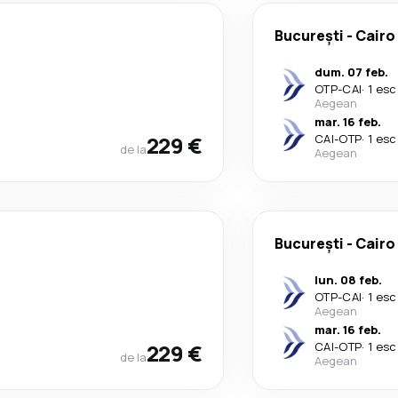
București
-
Cairo
dum. 07 feb.
OTP
-
CAI
·
1 esc
Aegean
mar. 16 feb.
229 €
CAI
-
OTP
·
1 esc
de la
Aegean
București
-
Cairo
lun. 08 feb.
OTP
-
CAI
·
1 esc
Aegean
mar. 16 feb.
229 €
CAI
-
OTP
·
1 esc
de la
Aegean