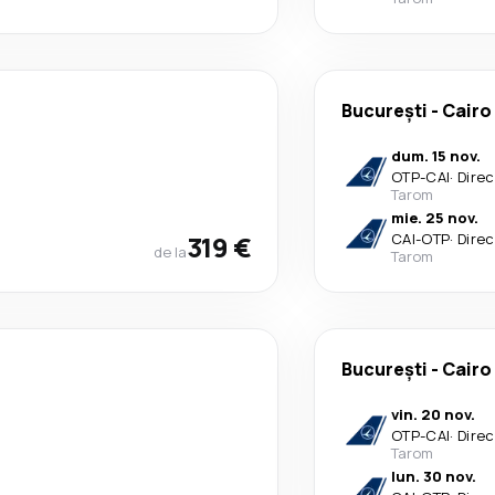
București
-
Cairo
dum. 15 nov.
OTP
-
CAI
·
Direc
Tarom
mie. 25 nov.
319 €
CAI
-
OTP
·
Direc
de la
Tarom
București
-
Cairo
vin. 20 nov.
OTP
-
CAI
·
Direc
Tarom
lun. 30 nov.