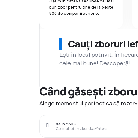
Găsim în câteva secunde cel mai
bun zbor pentru tine de la peste
500 de companii aeriene.
Cauți zboruri ie
Ești în locul potrivit. În fiec
cele mai bune! Descoperă!
Când găsești zborur
Alege momentul perfect ca să rezervi 
de la 230 €
Cel mai ieftin zbor dus-întors