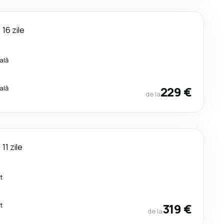
16 zile
ală
ală
229 €
de la
11 zile
t
t
319 €
de la