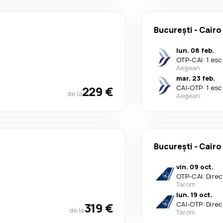
București
-
Cairo
lun. 08 feb.
OTP
-
CAI
·
1 esc
Aegean
mar. 23 feb.
229 €
CAI
-
OTP
·
1 esc
de la
Aegean
București
-
Cairo
vin. 09 oct.
OTP
-
CAI
·
Direc
Tarom
lun. 19 oct.
319 €
CAI
-
OTP
·
Direc
de la
Tarom