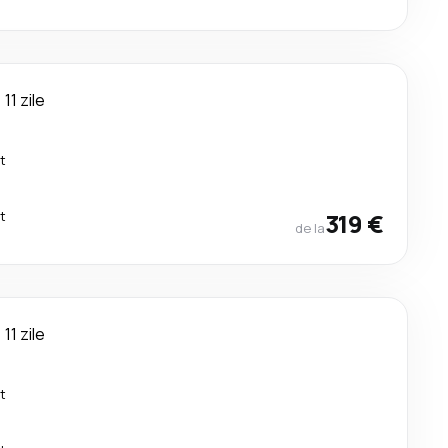
11 zile
t
t
319 €
de la
11 zile
t