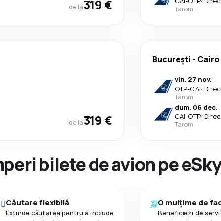
319 €
CAI
-
OTP
·
Direc
de la
Tarom
București
-
Cairo
vin. 27 nov.
OTP
-
CAI
·
Direc
Tarom
dum. 06 dec.
319 €
CAI
-
OTP
·
Direc
de la
Tarom
peri bilete de avion pe eSk
Căutare flexibilă
O mulțime de faci
Extinde căutarea pentru a include
Beneficiezi de servic