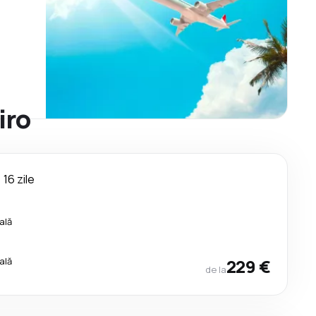
iro
16 zile
ală
ală
229 €
de la