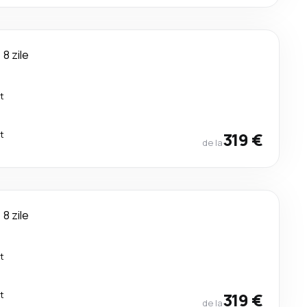
8 zile
t
t
319 €
de la
8 zile
t
t
319 €
de la