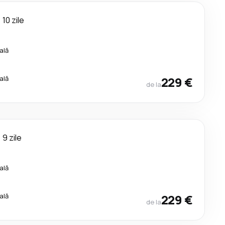
10 zile
ală
ală
229 €
de la
9 zile
ală
ală
229 €
de la