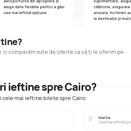
aeroporturile din apropiere și
suplimentare: asigu
alege date flexibile pentru a găsi
călătorie, asigurare
cea mai ieftină opțiune.
anulare, închirieri a
la destinaţie și mult
ftine?
are zi comparăm sute de oferte ca să ți le oferim pe
i ieftine spre Cairo?
cele mai ieftine bilete spre Cairo
Martie
Cea mai ieftină lun