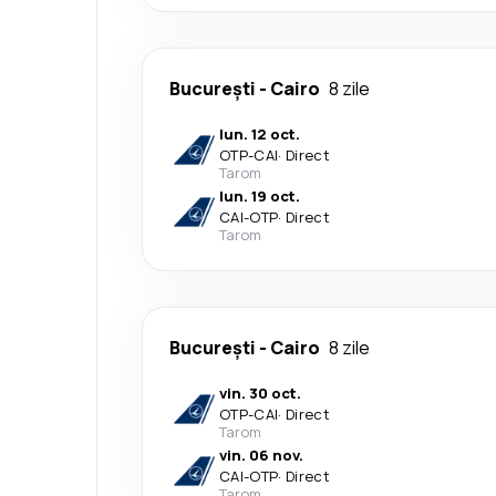
București
-
Cairo
8 zile
lun. 12 oct.
OTP
-
CAI
·
Direct
Tarom
lun. 19 oct.
CAI
-
OTP
·
Direct
Tarom
București
-
Cairo
8 zile
vin. 30 oct.
OTP
-
CAI
·
Direct
Tarom
vin. 06 nov.
CAI
-
OTP
·
Direct
Tarom