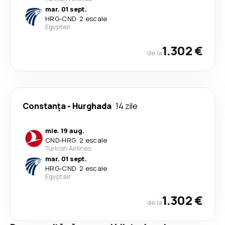
mar. 01 sept.
HRG
-
CND
·
2 escale
Egyptair
1.302 €
de la
Constanța
-
Hurghada
14 zile
mie. 19 aug.
CND
-
HRG
·
2 escale
Turkish Airlines
mar. 01 sept.
HRG
-
CND
·
2 escale
Egyptair
1.302 €
de la