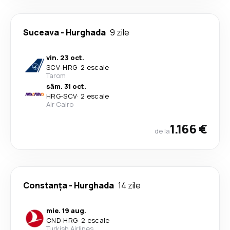
Suceava
-
Hurghada
9 zile
vin. 23 oct.
SCV
-
HRG
·
2 escale
Tarom
sâm. 31 oct.
HRG
-
SCV
·
2 escale
Air Cairo
1.166 €
de la
Constanța
-
Hurghada
14 zile
mie. 19 aug.
CND
-
HRG
·
2 escale
Turkish Airlines