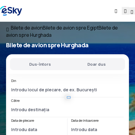
Bilete de avion
Bilete de avion spre Egipt
Bilete de
avion spre Hurghada
Bilete de avion spre Hurghada
Dus-întors
Doar dus
Din
Către
Data de plecare
Data de întoarcere