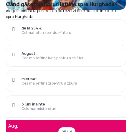
Când găsești zboruri ieftine spre Hurghada?
Alege momentul perfect ca să rezervi cele mai ieftine bilete
spre Hurghada
de la 254 €
Cel mai ieftin zbor dus-întors
August
Cea mai ieftină lună pentru a călători
miercuri
Cea mai ieftină zi pentru a zbura
3 luni înainte
Cele mai mici prețuri
Aug.
254 €