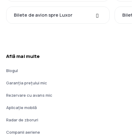
Bilete de avion spre Luxor
Bilete
Află mai multe
Blogul
Garanția prețului mic
Rezervare cu avans mic
Aplicație mobilă
Radar de zboruri
Companii aeriene