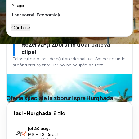
Pasageri
Căutare
Rezervă-ți zborul în doar câteva
clipe!
Folosește motorul de căutare de mai sus. Spune-ne unde
și când vrei să zbori, iar noi ne ocupăm de rest.
Oferte speciale la zboruri spre Hurghada
Iași
-
Hurghada
8 zile
joi 20 aug.
IAS
-
HRG
·
Direct