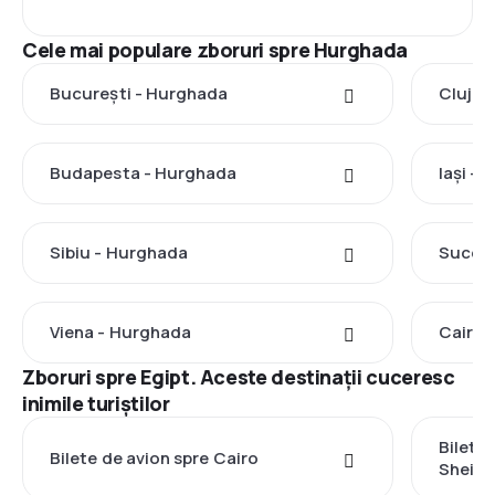
Cele mai populare zboruri spre Hurghada
București - Hurghada
Cluj-N
Budapesta - Hurghada
Iași -
Sibiu - Hurghada
Suceav
Viena - Hurghada
Cairo 
Zboruri spre Egipt. Aceste destinații cuceresc
inimile turiștilor
Bilete 
Bilete de avion spre Cairo
Sheikh