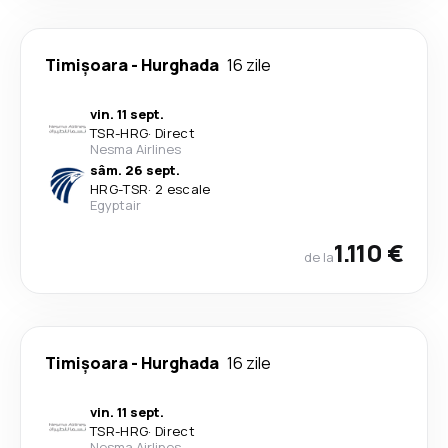
Timișoara
-
Hurghada
16 zile
vin. 11 sept.
TSR
-
HRG
·
Direct
Nesma Airlines
sâm. 26 sept.
HRG
-
TSR
·
2 escale
Egyptair
1.110 €
de la
Timișoara
-
Hurghada
16 zile
vin. 11 sept.
TSR
-
HRG
·
Direct
Nesma Airlines