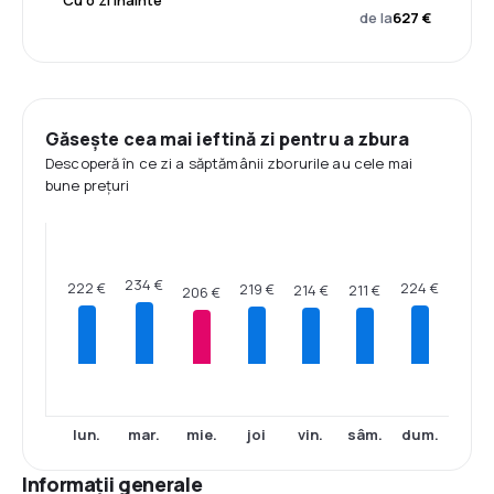
Cu o zi înainte
de la
627 €
Găsește cea mai ieftină zi pentru a zbura
Descoperă în ce zi a săptămânii zborurile au cele mai
bune prețuri
234 €
224 €
222 €
219 €
214 €
211 €
206 €
lun.
mar.
mie.
joi
vin.
sâm.
dum.
Informații generale