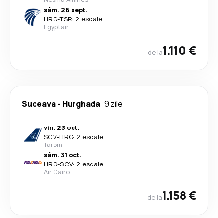
sâm. 26 sept.
HRG
-
TSR
·
2 escale
Egyptair
1.110 €
de la
Suceava
-
Hurghada
9 zile
vin. 23 oct.
SCV
-
HRG
·
2 escale
Tarom
sâm. 31 oct.
HRG
-
SCV
·
2 escale
Air Cairo
1.158 €
de la