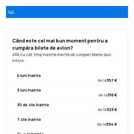
Iul.
Când este cel mai bun moment pentru a
cumpăra bilete de avion?
Află cu cât timp înainte merită să cumperi bilete dus-
întors.
6 luni înainte
de la
357 €
3 luni înainte
de la
316 €
30 de zile înainte
de la
323 €
7 zile înainte
de la
394 €