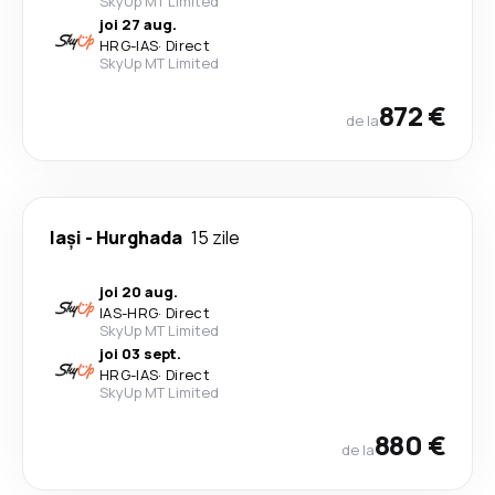
SkyUp MT Limited
joi 27 aug.
HRG
-
IAS
·
Direct
SkyUp MT Limited
872 €
de la
Iași
-
Hurghada
15 zile
joi 20 aug.
IAS
-
HRG
·
Direct
SkyUp MT Limited
joi 03 sept.
HRG
-
IAS
·
Direct
SkyUp MT Limited
880 €
de la