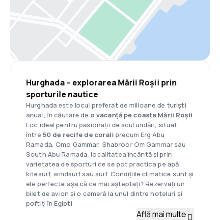
Hurghada – explorarea Mării Roșii prin
sporturile nautice
Hurghada este locul preferat de milioane de turiști
anual, în căutare de
o vacanță pe coasta Mării Roșii
.
Loc ideal pentru pasionații de scufundări, situat
între
50 de recife de corali
precum Erg Abu
Ramada, Omo Gammar, Shabroor Om Gammar sau
South Abu Ramada, localitatea încântă și prin
varietatea de sporturi ce se pot practica pe apă:
kitesurf, windsurf sau surf. Condițiile climatice sunt și
ele perfecte așa că ce mai așteptați? Rezervați un
bilet de avion și o cameră la unul dintre hoteluri și
poftiți în Egipt!
Află mai multe