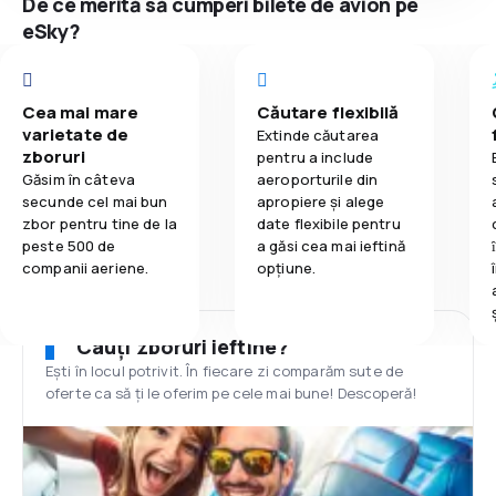
De ce merită să cumperi bilete de avion pe
eSky?
Cea mai mare
Căutare flexibilă
varietate de
Extinde căutarea
zboruri
pentru a include
Găsim în câteva
aeroporturile din
secunde cel mai bun
apropiere și alege
zbor pentru tine de la
date flexibile pentru
peste 500 de
a găsi cea mai ieftină
companii aeriene.
opțiune.
Cauți zboruri ieftine?
Ești în locul potrivit. În fiecare zi comparăm sute de
oferte ca să ți le oferim pe cele mai bune! Descoperă!