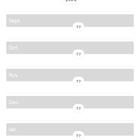
Sept.
??
Oct.
??
Nov.
??
Dec.
??
Ian.
??