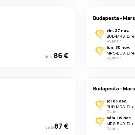
Budapesta
-
Mars
vin. 27 nov.
BUD
-
MRS
·
Dire
Ryanair
lun. 30 nov.
86 €
MRS
-
BUD
·
Dire
de la
Ryanair
Budapesta
-
Mars
joi 03 dec.
BUD
-
MRS
·
Dire
Ryanair
sâm. 05 dec.
87 €
MRS
-
BUD
·
Dire
de la
Ryanair