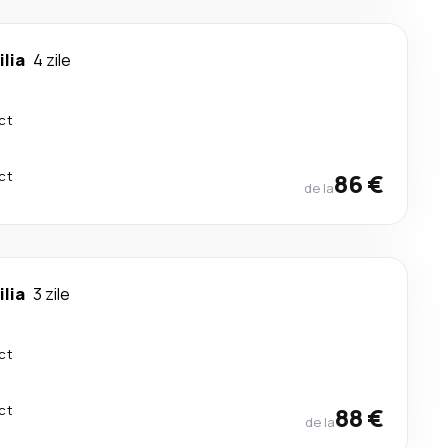
ilia
4 zile
ct
ct
86 €
de la
ilia
3 zile
ct
ct
88 €
de la