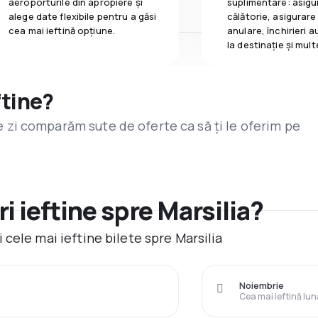
aeroporturile din apropiere și
suplimentare: asigu
alege date flexibile pentru a găsi
călătorie, asigurare
cea mai ieftină opțiune.
anulare, închirieri a
la destinaţie și mult
ftine?
are zi comparăm sute de oferte ca să ți le oferim pe
i ieftine spre Marsilia?
cele mai ieftine bilete spre Marsilia
Noiembrie
Cea mai ieftină lun