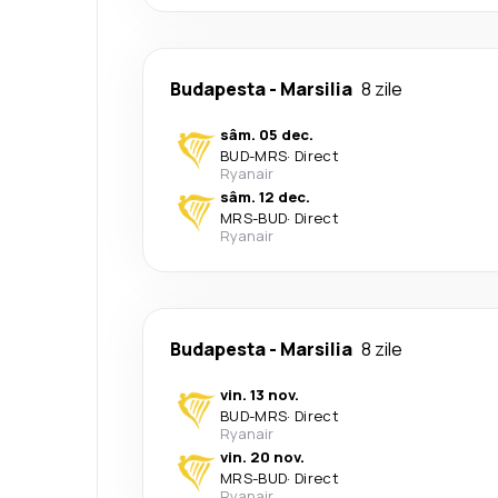
Budapesta
-
Marsilia
8 zile
sâm. 05 dec.
BUD
-
MRS
·
Direct
Ryanair
sâm. 12 dec.
MRS
-
BUD
·
Direct
Ryanair
Budapesta
-
Marsilia
8 zile
vin. 13 nov.
BUD
-
MRS
·
Direct
Ryanair
vin. 20 nov.
MRS
-
BUD
·
Direct
Ryanair