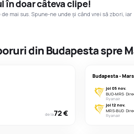
l în doar câteva clipe!
de mai sus. Spune-ne unde și când vrei să zbori, iar
zboruri din Budapesta spre M
Budapesta
-
Mars
joi 05 nov.
BUD
-
MRS
·
Dire
Ryanair
joi 12 nov.
72 €
MRS
-
BUD
·
Dire
de la
Ryanair