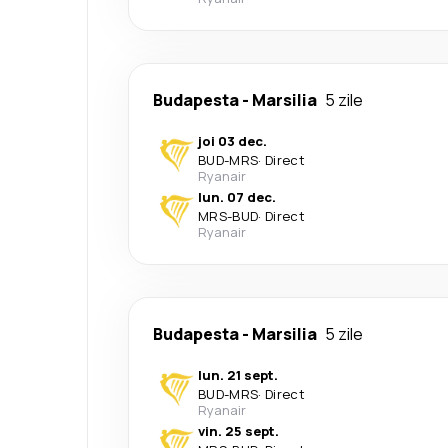
Budapesta
-
Marsilia
5 zile
joi 03 dec.
BUD
-
MRS
·
Direct
Ryanair
lun. 07 dec.
MRS
-
BUD
·
Direct
Ryanair
Budapesta
-
Marsilia
5 zile
lun. 21 sept.
BUD
-
MRS
·
Direct
Ryanair
vin. 25 sept.