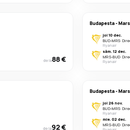
Budapesta
-
Mars
joi 10 dec.
BUD
-
MRS
·
Dire
Ryanair
sâm. 12 dec.
88 €
MRS
-
BUD
·
Dire
de la
Ryanair
Budapesta
-
Mars
joi 26 nov.
BUD
-
MRS
·
Dire
Ryanair
mie. 02 dec.
92 €
MRS
-
BUD
·
Dire
de la
Ryanair