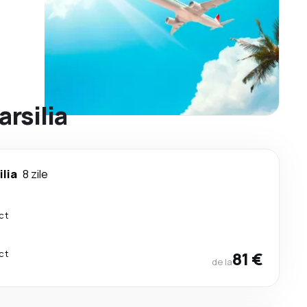
arsilia
ilia
8 zile
ct
ct
81 €
de la