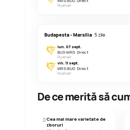
MRS
-
BUD
·
Direct
Ryanair
Budapesta
-
Marsilia
5 zile
lun. 07 sept.
BUD
-
MRS
·
Direct
Ryanair
vin. 11 sept.
MRS
-
BUD
·
Direct
Ryanair
De ce merită să cum
Cea mai mare varietate de
zboruri