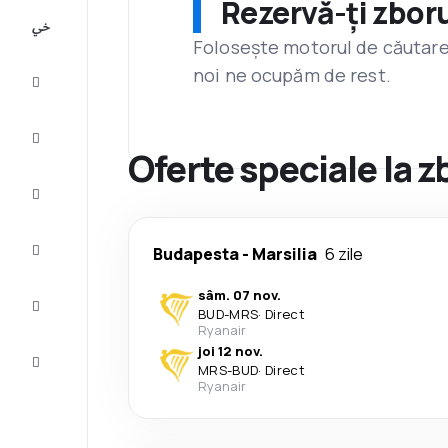
Rezervă-ți zboru
All-
inclusive
Folosește motorul de căutare 
noi ne ocupăm de rest.
City
Break
Cazare
Oferte speciale la 
Oferte
Finalizează
Budapesta
-
Marsilia
6 zile
călătoria
sâm. 07 nov.
Inspiraţie şi
BUD
-
MRS
·
Direct
recomandări
Ryanair
joi 12 nov.
Servicii
MRS
-
BUD
·
Direct
clienți
Ryanair