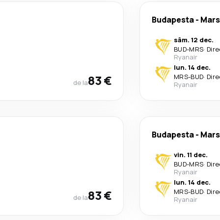
Budapesta
-
Mars
sâm. 12 dec.
BUD
-
MRS
·
Dire
Ryanair
lun. 14 dec.
83 €
MRS
-
BUD
·
Dire
de la
Ryanair
Budapesta
-
Mars
vin. 11 dec.
BUD
-
MRS
·
Dire
Ryanair
lun. 14 dec.
83 €
MRS
-
BUD
·
Dire
de la
Ryanair