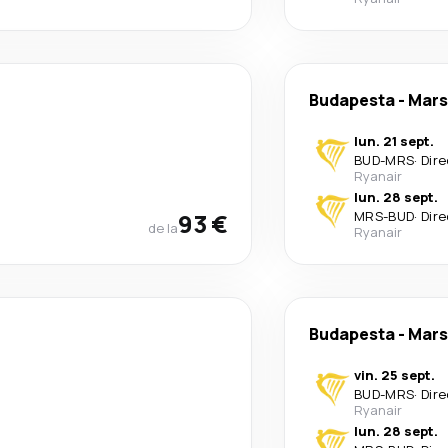
Budapesta
-
Mars
lun. 21 sept.
BUD
-
MRS
·
Dire
Ryanair
lun. 28 sept.
93 €
MRS
-
BUD
·
Dire
de la
Ryanair
Budapesta
-
Mars
vin. 25 sept.
BUD
-
MRS
·
Dire
Ryanair
lun. 28 sept.