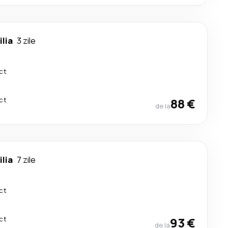
ilia
3 zile
ct
ct
88 €
de la
ilia
7 zile
ct
ct
93 €
de la