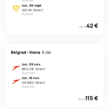
Ryanair
lun. 28 sept.
VIE
-
INI
·
Direct
Ryanair
42 €
de la
Belgrad
-
Viena
8 zile
lun. 09 nov.
BEG
-
VIE
·
Direct
Austrian
lun. 16 nov.
VIE
-
BEG
·
Direct
Austrian
115 €
de la