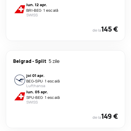
lun. 12 apr.
BRI
-
BEG
·
1 escală
SWISS
145 €
de la
Belgrad
-
Split
5 zile
joi 01 apr.
BEG
-
SPU
·
1 escală
Lufthansa
lun. 05 apr.
SPU
-
BEG
·
1 escală
SWISS
149 €
de la