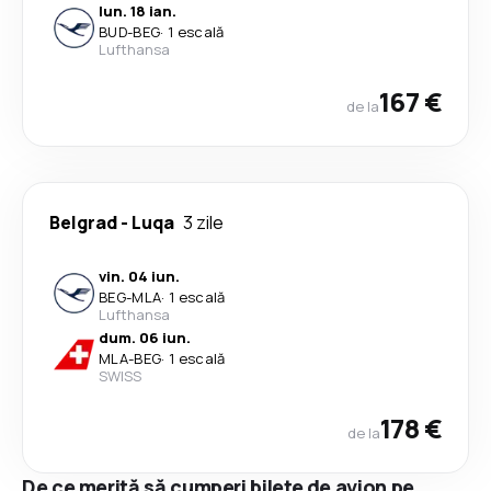
lun. 18 ian.
BUD
-
BEG
·
1 escală
Lufthansa
167 €
de la
Belgrad
-
Luqa
3 zile
vin. 04 iun.
BEG
-
MLA
·
1 escală
Lufthansa
dum. 06 iun.
MLA
-
BEG
·
1 escală
SWISS
178 €
de la
De ce merită să cumperi bilete de avion pe