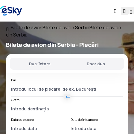
Bilete de avion
Bilete de avion Serbia
Bilete de avion
din Serbia
Bilete de avion
din Serbia
- Plecări
Dus-întors
Doar dus
Din
Către
Data de plecare
Data de întoarcere