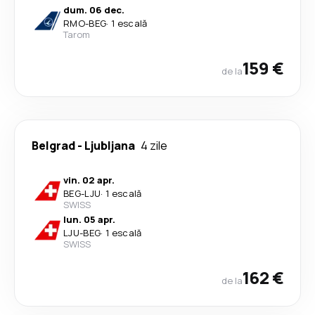
dum. 06 dec.
RMO
-
BEG
·
1 escală
Tarom
159 €
de la
Belgrad
-
Ljubljana
4 zile
vin. 02 apr.
BEG
-
LJU
·
1 escală
SWISS
lun. 05 apr.
LJU
-
BEG
·
1 escală
SWISS
162 €
de la