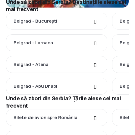
Unde să zbori din Serbia? Destinațiile alese cel
mai frecvent
Belgrad - București
Belgra
Belgrad - Larnaca
Belgra
Belgrad - Atena
Belgra
Belgrad - Abu Dhabi
Belgra
Unde să zbori din Serbia? Țările alese cel mai
frecvent
Bilete de avion spre România
Bilete 