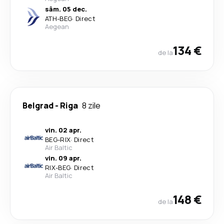
sâm. 05 dec.
ATH
-
BEG
·
Direct
Aegean
134 €
de la
Belgrad
-
Riga
8 zile
vin. 02 apr.
BEG
-
RIX
·
Direct
Air Baltic
vin. 09 apr.
RIX
-
BEG
·
Direct
Air Baltic
148 €
de la