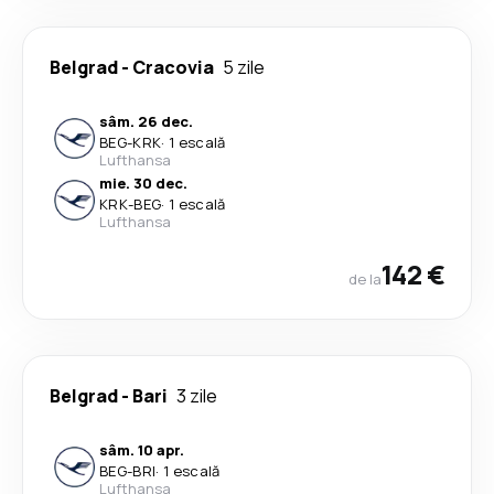
Belgrad
-
Cracovia
5 zile
sâm. 26 dec.
BEG
-
KRK
·
1 escală
Lufthansa
mie. 30 dec.
KRK
-
BEG
·
1 escală
Lufthansa
142 €
de la
Belgrad
-
Bari
3 zile
sâm. 10 apr.
BEG
-
BRI
·
1 escală
Lufthansa