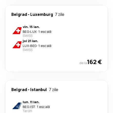
Belgrad
-
Luxemburg
7 zile
vin. 15 ian.
BEG
-
LUX
·
1 escală
SWISS
joi 21 ian.
LUX
-
BEG
·
1 escală
SWISS
162 €
de la
Belgrad
-
Istanbul
7 zile
lun. 11 ian.
BEG
-
IST
·
1 escală
Tarom