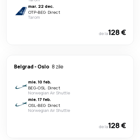
mar. 22 dec.
OTP
-
BEG
·
Direct
Tarom
128 €
de la
Belgrad
-
Oslo
8 zile
mie. 10 feb.
BEG
-
OSL
·
Direct
Norwegian Air Shuttle
mie. 17 feb.
OSL
-
BEG
·
Direct
Norwegian Air Shuttle
128 €
de la