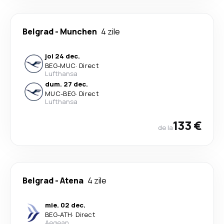
Belgrad
-
Munchen
4 zile
joi 24 dec.
BEG
-
MUC
·
Direct
Lufthansa
dum. 27 dec.
MUC
-
BEG
·
Direct
Lufthansa
133 €
de la
Belgrad
-
Atena
4 zile
mie. 02 dec.
BEG
-
ATH
·
Direct
Aegean