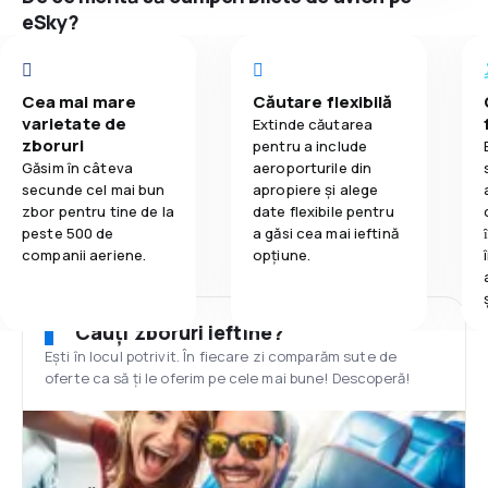
eSky?
Cea mai mare
Căutare flexibilă
varietate de
Extinde căutarea
zboruri
pentru a include
Găsim în câteva
aeroporturile din
secunde cel mai bun
apropiere și alege
zbor pentru tine de la
date flexibile pentru
peste 500 de
a găsi cea mai ieftină
companii aeriene.
opțiune.
Cauți zboruri ieftine?
Ești în locul potrivit. În fiecare zi comparăm sute de
oferte ca să ți le oferim pe cele mai bune! Descoperă!