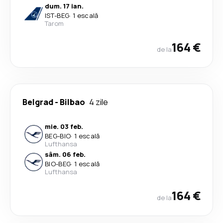
dum. 17 ian.
IST
-
BEG
·
1 escală
Tarom
164 €
de la
Belgrad
-
Bilbao
4 zile
mie. 03 feb.
BEG
-
BIO
·
1 escală
Lufthansa
sâm. 06 feb.
BIO
-
BEG
·
1 escală
Lufthansa
164 €
de la