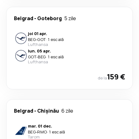
Belgrad
-
Goteborg
5 zile
joi 01 apr.
BEG
-
GOT
·
1 escală
Lufthansa
lun. 05 apr.
GOT
-
BEG
·
1 escală
Lufthansa
159 €
de la
Belgrad
-
Chișinău
6 zile
mar. 01 dec.
BEG
-
RMO
·
1 escală
Tarom