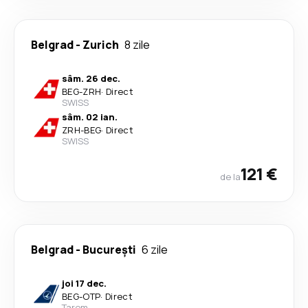
Belgrad
-
Zurich
8 zile
sâm. 26 dec.
BEG
-
ZRH
·
Direct
SWISS
sâm. 02 ian.
ZRH
-
BEG
·
Direct
SWISS
121 €
de la
Belgrad
-
București
6 zile
joi 17 dec.
BEG
-
OTP
·
Direct
Tarom