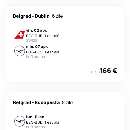
Belgrad
-
Dublin
6 zile
vin. 02 apr.
BEG
-
DUB
·
1 escală
SWISS
mie. 07 apr.
DUB
-
BEG
·
1 escală
Lufthansa
166 €
de la
Belgrad
-
Budapesta
8 zile
lun. 11 ian.
BEG
-
BUD
·
1 escală
Lufthansa