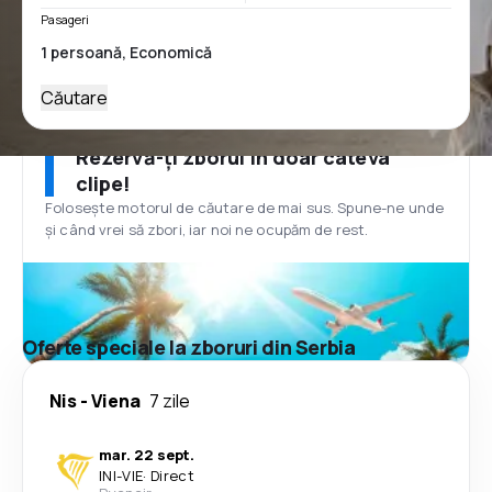
Pasageri
Căutare
Rezervă-ți zborul în doar câteva
clipe!
Folosește motorul de căutare de mai sus. Spune-ne unde
și când vrei să zbori, iar noi ne ocupăm de rest.
Oferte speciale la zboruri din Serbia
Nis
-
Viena
7 zile
mar. 22 sept.
INI
-
VIE
·
Direct