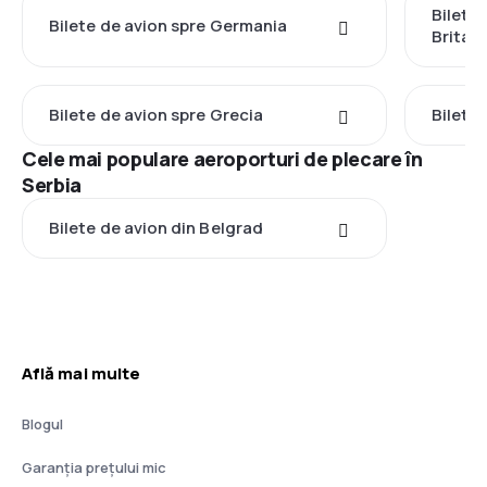
Bilete
Bilete de avion spre Germania
Britan
Bilete de avion spre Grecia
Bilete 
Cele mai populare aeroporturi de plecare în
Serbia
Bilete de avion din Belgrad
Află mai multe
Blogul
Garanția prețului mic