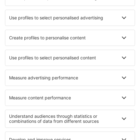
eSky este certificat PCI DSS, acronimul pentru Payment
Card Industry Data Security Standard, standard de
securitate a informatiilor conceput pentru a reduce frauda
cu cardurile de plata prin cresterea controalelor de
securitate privind datele detinatorilor de card.
PARTENERI
În timpul procesului de rezervare, este posibil, în funcție de
pachetul ales, să interacționezi cu domeniul Ryanair pentru
a finaliza rezervarea. În acest caz, preferințele tale privind
modulele cookie eSky se vor aplica şi site-urilor Ryanair
accesate ca parte a procesului de rezervare. Datele
colectate prin intermediul acestor module cookie de pe
site-urile Ryanair vor fi utilizate doar de Ryanair și nu vor fi
ȋmpărtăşite cu eSky. Dacă ţi-ai personalizat deja
preferințele privind modulele cookie pe oricare dintre site-
urile Ryanair, te rugăm să reţii că aceste preferințe nu vor fi
ȋmpărtăşite cu noi și nu se vor aplica atunci când accesezi
aceste domenii prin intermediul eSky. Pentru mai multe