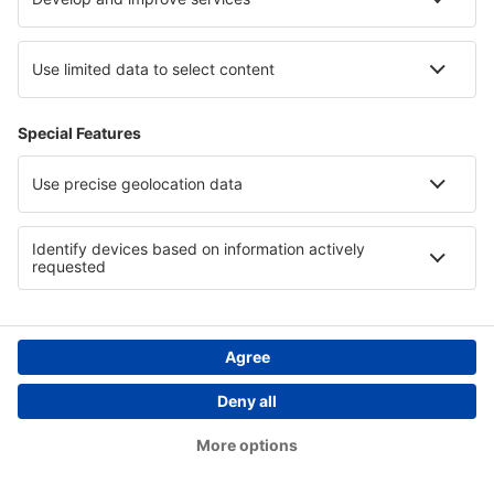
informații despre Politica privind modulele cookie și de
confidențialitate a Ryanair, te rugăm să consulți
Politica de
confidențialitate
și
Politica de cookie-uri
.
DREPTURILE TALE SI CUM SA LE EXERCITATI
Dreptul de a fi informat:
Aveti dreptul de a fi informat cu
privire la Prelucrarea Datelor dumneavoastra cu caracter
personal, astfel cum se intampla prin prezenta Politica.
Dreptul de acces:
Aveti dreptul de a obtine de la noi
confirmarea daca prelucram sau nu Datele dumneavoastra
cu caracter personal, informatii privind specificul Prelucrarii,
precum si acces la datele respective.
Dreptul la rectificare:
Aveti dreptul de a obtine de la
Operator, fara intarzieri nejustificate, rectificarea Datelor
cu caracter personal inexacte care va privesc. Tinandu-se
seama de scopurile in care au fost prelucrate datele, veti
dreptul de a obtine completarea Datelor cu caracter
personal care sunt incomplete, inclusiv prin furnizarea unei
declaratii suplimentare.