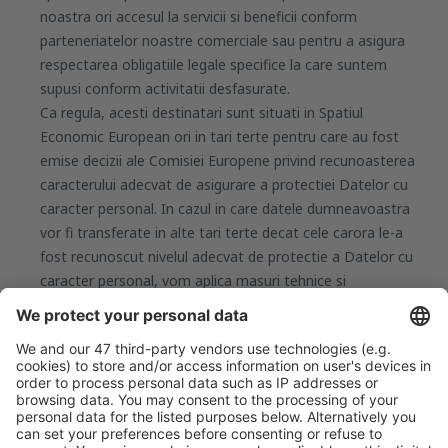
noastra ori accesul la servicii si beneficii conform
parteneriatelor noastre comerciale sau pentru a asigura
respectarea obligatiile legale specifice la care suntem
supusi conform activitatii desfasurate.
Ca regula, acesti destinatari sunt situati in Spatiul
Economic European ori in tari terte pentru care au fost
emise decizii ale Comisiei Europene privind recunoasterea
caracterului adecvat de asigurare a protectiei Datelor cu
caracter personal. In cazul in care datele dumneavoastra
vor fi transferate in alte tari terte decat cele carora le-a
fost recunoscut nivelul adecvat de protectie a Datelor cu
caracter personal, vom aplica masuri tehnice si
organizatorice cerute de legislatia in vigoare, precum
clauze contractuale standard emise de Comisia Europeana
si veti fi informat privind aceste transferuri conform
cerintelor legale.
SECURITATEA DATELOR
Securitatea Datelor dumneavoastra cu caracter personal