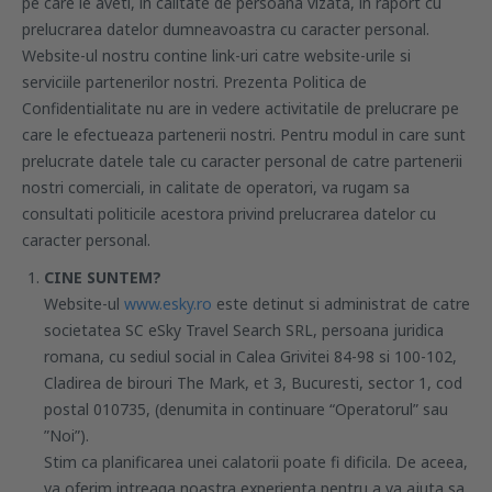
pe care le aveti, in calitate de persoana vizata, in raport cu
prelucrarea datelor dumneavoastra cu caracter personal.
Website-ul nostru contine link-uri catre website-urile si
serviciile partenerilor nostri. Prezenta Politica de
Confidentialitate nu are in vedere activitatile de prelucrare pe
care le efectueaza partenerii nostri. Pentru modul in care sunt
prelucrate datele tale cu caracter personal de catre partenerii
nostri comerciali, in calitate de operatori, va rugam sa
consultati politicile acestora privind prelucrarea datelor cu
caracter personal.
CINE SUNTEM?
Website-ul
www.esky.ro
este detinut si administrat de catre
societatea SC eSky Travel Search SRL, persoana juridica
romana, cu sediul social in Calea Grivitei 84-98 si 100-102,
Cladirea de birouri The Mark, et 3, Bucuresti, sector 1, cod
postal 010735, (denumita in continuare “Operatorul” sau
”Noi”).
Stim ca planificarea unei calatorii poate fi dificila. De aceea,
va oferim intreaga noastra experienta pentru a va ajuta sa