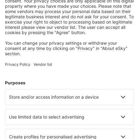
este importanta pentru noi. Prin urmare, datele
dumneavoastra cu caracter personal sunt protejate prin
aplicarea unor masuri tehnice si organizatorice adecvate,
precum limitarea accesului la Datele cu caracter personal,
criptarea sau anonimizarea si stocarea acestora pe medii
securizate.
Avand in vedere dinamica tehnologica si amploarea
amenintarilor actuale din mediul online, in ciuda eforturilor
noastre considerabile de a asigura un nivel cat mai inalt de
protectie a Datelor cu caracter personal, nu putem
garanta intotdeauna eficienta absoluta a masurilor de
securitate implementate. Din acest considerent este
foarte important ca si dumneavoastra, in calitate de
Persoana vizata, sa cunoasteti riscurile si sa adoptati
masuri minime de protectie a Datelor dumneavoastra
personale, prin verificarea temeinica a surselor
informatiilor, evitarea accesarii link-urilor suspecte sau
necunoscute, schimbarea periodica a parolelor si folosirea
de solutii anti-virus si anti-malware adecvate.