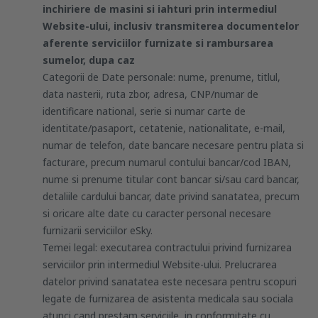
inchiriere de masini si iahturi prin intermediul
Website-ului, inclusiv transmiterea documentelor
aferente serviciilor furnizate si rambursarea
sumelor, dupa caz
Categorii de Date personale: nume, prenume, titlul,
data nasterii, ruta zbor, adresa, CNP/numar de
identificare national, serie si numar carte de
identitate/pasaport, cetatenie, nationalitate, e-mail,
numar de telefon, date bancare necesare pentru plata si
facturare, precum numarul contului bancar/cod IBAN,
nume si prenume titular cont bancar si/sau card bancar,
detaliile cardului bancar, date privind sanatatea, precum
si oricare alte date cu caracter personal necesare
furnizarii serviciilor eSky.
Temei legal: executarea contractului privind furnizarea
serviciilor prin intermediul Website-ului. Prelucrarea
datelor privind sanatatea este necesara pentru scopuri
legate de furnizarea de asistenta medicala sau sociala
atunci cand prestam serviciile, in conformitate cu