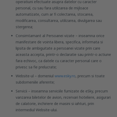
operatiuni efectuate asupra datelor cu caracter
personal, cu sau fara utilizarea de mijloace
automatizate, cum ar fi colectarea, stocarea,
modificarea, consultarea, utilizarea, divulgarea sau
stergerea;
Consimtamant
al Persoanei vizate – inseamna orice
manifestare de vointa libera, specifica, informata si
lipsita de ambiguitate a persoanei vizate prin care
aceasta accepta, printr-o declaratie sau printr-o actiune
fara echivoc, ca datele cu caracter personal care o
privesc sa fie prelucrate;
Website
-ul – domeniul
www.esky.ro
, precum si toate
subdomeniile aferente;
Servicii
– inseamna serviciile furnizate de eSky, precum
vanzarea biletelor de avion, rezervari hoteliere, asigurari
de calatorie, inchiriere de masini si iahturi, prin
intermediul Website-ului.