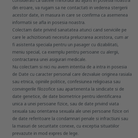
considerati ca datele minorului au ajuns in posesia noastra
din eroare, va rugam sa ne contactati in vederea stergerii
acestor date, in masura in care se confirma ca asemenea
informatii se afla in posesia noastra.
Colectam date privind sanatatea atunci cand serviciile pe
care le achizitionati necesita prelucrarea acestora, cum ar
fi asistenta speciala pentru un pasager cu dizabilitati,
meniu special, ca exemplu pentru persoane cu alergii,
contractarea unei asigurari medicale.
Nu colectam si nici nu avem intentia de a intra in posesia
de Date cu caracter personal care dezvaluie originea rasiala
sau etnica, opiniile politice, confesiunea religioasa sau
convingerile filozofice sau apartenenta la sindicate si de
date genetice, de date biometrice pentru identificarea
unica a unei persoane fizice, sau de date privind viata
sexuala sau orientarea sexuala ale unei persoane fizice ori
de date referitoare la condamnari penale si infractiuni sau
la masuri de securitate conexe, cu exceptia situatiilor
prevazute in mod expres de lege.