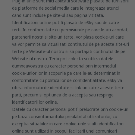
Plug-in-urile sunt mici aplicatii software plasate de furnizorii
de platforme de social media care le integreaza atunci
cand sunt incluse pe site-ul sau pagina vizitata.
Identificatorii online pot fi plasati de eSky sau de catre
terti. In conformitate cu permisiunile pe care le-ati acordat,
partenerii nostri si site-uri terte, vor plasa cookie-uri care
va vor permite sa vizualizati continutul de pe aceste site-uri
terte pe Website-ul nostru si sa partajati continutul de pe
Website-ul nostru. Tertii pot colecta si utiliza datele
dumneavoastra cu caracter personal prin intermediul
cookie-urilor lor in scopurile pe care le-au determinat in
conformitate cu politica lor de confidentialitate. eSky va
ofera informatii de identitate si link-uri catre aceste terte
parti, precum si optiunea de a accepta sau respinge
identificatorii lor online.
Datele cu caracter personal pot fi prelucrate prin cookie-uri
pe baza consimtamantului prealabil al utilizatorilor, cu
exceptia situatiilor in care cookie-urile si alti identificatori
online sunt utilizati in scopul facilitarii unei comunicari