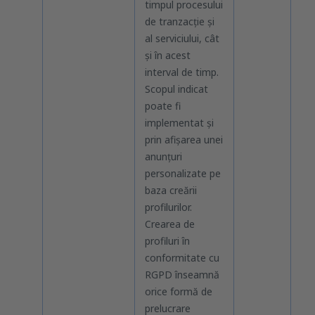
timpul procesului
per
de tranzacție și
al serviciului, cât
și în acest
interval de timp.
Scopul indicat
poate fi
implementat și
prin afișarea unei
anunțuri
personalizate pe
baza creării
profilurilor.
Crearea de
profiluri în
conformitate cu
RGPD înseamnă
orice formă de
prelucrare