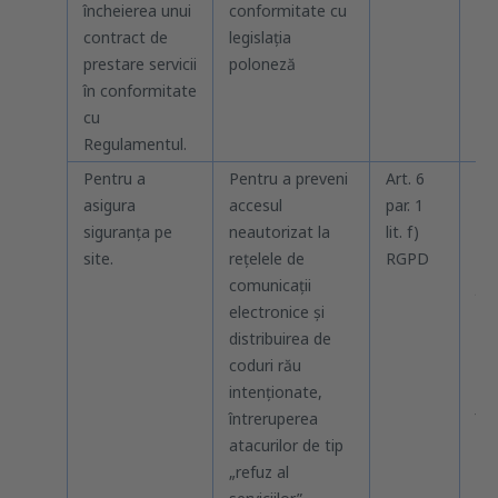
încheierea unui
conformitate cu
contract de
legislaţia
prestare servicii
poloneză
în conformitate
cu
Regulamentul.
Pentru a
Pentru a preveni
Art. 6
Pâ
asigura
accesul
par. 1
pr
siguranța pe
neautorizat la
lit. f)
obi
site.
rețelele de
RGPD
(a
comunicații
jos
electronice și
lim
distribuirea de
rev
coduri rău
rec
intenționate,
ex
întreruperea
înc
atacurilor de tip
de 
„refuz al
sit