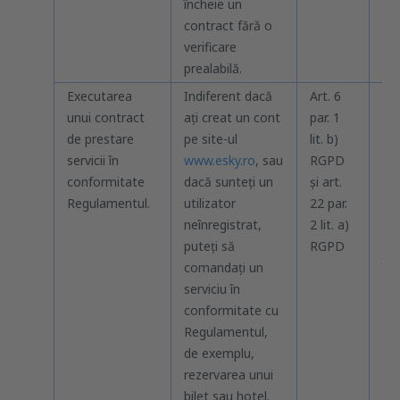
încheie un
contract fără o
verificare
prealabilă.
Executarea
Indiferent dacă
Art. 6
În
unui contract
ați creat un cont
par. 1
fur
de prestare
pe site-ul
lit. b)
ser
servicii în
www.esky.ro
, sau
RGPD
pr
conformitate
dacă sunteți un
și art.
cre
Regulamentul.
utilizator
22 par.
rec
neînregistrat,
2 lit. a)
exc
puteți să
RGPD
car
comandați un
înc
serviciu în
con
conformitate cu
pr
Regulamentul,
ser
de exemplu,
făc
rezervarea unui
co
bilet sau hotel.
Re