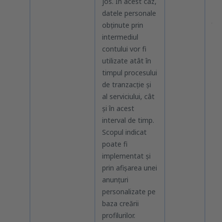
jos. În acest caz,
pre
datele personale
cer
obținute prin
înc
intermediul
dre
contului vor fi
per
utilizate atât în
timpul procesului
de tranzacție și
al serviciului, cât
și în acest
interval de timp.
Scopul indicat
poate fi
implementat și
prin afișarea unei
anunțuri
personalizate pe
baza creării
profilurilor.