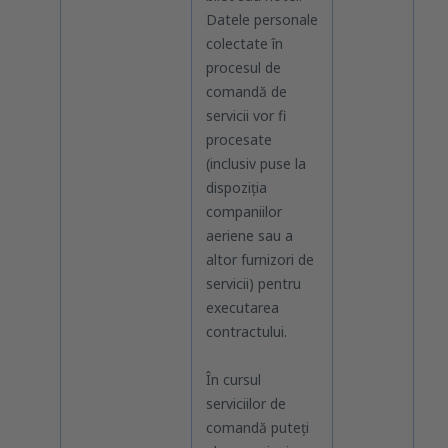
Datele personale
du
colectate în
pre
procesul de
ser
comandă de
fi 
servicii vor fi
vor
procesate
afa
(inclusiv puse la
inv
dispoziția
ap
companiilor
sol
aeriene sau a
rec
altor furnizori de
cre
servicii) pentru
executarea
contractului.
În cursul
serviciilor de
comandă puteți