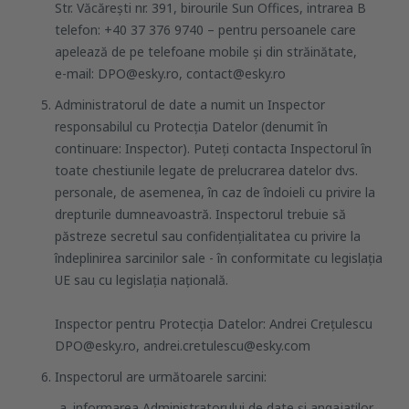
Str. Văcărești nr. 391, birourile Sun Offices, intrarea B
telefon: +40 37 376 9740 – pentru persoanele care
apelează de pe telefoane mobile și din străinătate,
e-mail: DPO@esky.ro, contact@esky.ro
Administratorul de date a numit un Inspector
responsabilul cu Protecția Datelor (denumit în
continuare: Inspector). Puteți contacta Inspectorul în
toate chestiunile legate de prelucrarea datelor dvs.
personale, de asemenea, în caz de îndoieli cu privire la
drepturile dumneavoastră. Inspectorul trebuie să
păstreze secretul sau confidențialitatea cu privire la
îndeplinirea sarcinilor sale - în conformitate cu legislația
UE sau cu legislația națională.
Inspector pentru Protecția Datelor: Andrei Crețulescu
DPO@esky.ro, andrei.cretulescu@esky.com
Inspectorul are următoarele sarcini:
informarea Administratorului de date și angajaților