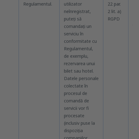
Regulamentul.
utilizator
22 par.
rec
neînregistrat,
2 lit. a)
exc
puteți să
RGPD
car
comandați un
înc
serviciu în
con
conformitate cu
pr
Regulamentul,
ser
de exemplu,
făc
rezervarea unui
co
bilet sau hotel.
Re
Datele personale
du
colectate în
pre
procesul de
ser
comandă de
fi 
servicii vor fi
vor
procesate
afa
(inclusiv puse la
inv
dispoziția
ap
companiilor
sol