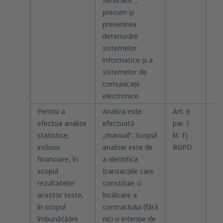
serviciilor”,
de
precum și
car
prevenirea
înt
deteriorării
sistemelor
informatice și a
sistemelor de
comunicații
electronice.
Pentru a
Analiza este
Art. 6
Pâ
efectua analize
efectuată
par. 1
pr
statistice,
„manual”. Scopul
lit. f)
obi
inclusiv
analizei este de
RGPD
sa
financiare, în
a identifica
lim
scopul
tranzacțiile care
rev
rezultatelor
constituie o
rec
acestor teste,
încălcare a
ex
în scopul
contractului (fără
înc
îmbunătățirii
nici o intenție de
de 