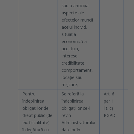
sau a anticipa
aspecte ale
efectelor muncii
acelui individ,
situația
economică a
acestuia,
interese,
credibilitate,
comportament,
locație sau
mișcare;
Pentru
Se referă la
Art. 6
Pân
îndeplinirea
îndeplinirea
par. 1
obl
obligațiilor de
obligațiilor ce-i
lit. c)
dre
drept public (de
revin
RGPD
(in
ex. fiscalitate)
Administratorului
fis
în legătură cu
datelor în