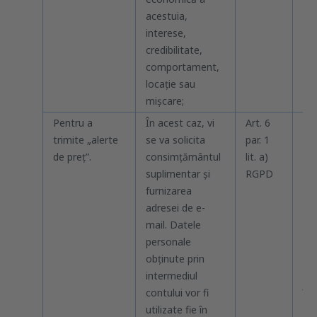
acestuia,
interese,
credibilitate,
comportament,
locație sau
mișcare;
Pentru a
În acest caz, vi
Art. 6
Pâ
trimite „alerte
se va solicita
par. 1
co
de preț”.
consimțământul
lit. a)
și 
suplimentar și
RGPD
ac
furnizarea
pe
adresei de e-
pr
mail. Datele
(în
personale
te
obținute prin
pre
intermediul
cer
contului vor fi
înc
utilizate fie în
dre