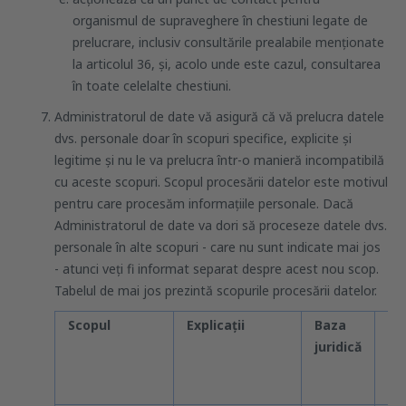
organismul de supraveghere în chestiuni legate de
prelucrare, inclusiv consultările prealabile menționate
la articolul 36, și, acolo unde este cazul, consultarea
în toate celelalte chestiuni.
Administratorul de date vă asigură că vă prelucra datele
dvs. personale doar în scopuri specifice, explicite și
legitime și nu le va prelucra într-o manieră incompatibilă
cu aceste scopuri. Scopul procesării datelor este motivul
pentru care procesăm informațiile personale. Dacă
Administratorul de date va dori să proceseze datele dvs.
personale în alte scopuri - care nu sunt indicate mai jos
- atunci veți fi informat separat despre acest nou scop.
Tabelul de mai jos prezintă scopurile procesării datelor.
Scopul
Explicații
Baza
Du
juridică
pr
da
șt