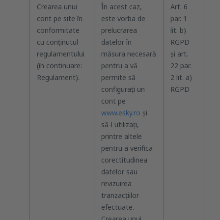
Crearea unui
În acest caz,
Art. 6
În
cont pe site în
este vorba de
par. 1
fur
conformitate
prelucrarea
lit. b)
de 
cu conținutul
datelor în
RGPD
exc
regulamentului
măsura necesară
și art.
car
(în continuare:
pentru a vă
22 par.
fos
Regulament).
permite să
2 lit. a)
sa
configurați un
RGPD
con
cont pe
ște
www.esky.ro
și
arh
să-l utilizați,
fi 
printre altele
sco
pentru a verifica
inv
corectitudinea
ap
datelor sau
sol
revizuirea
rec
tranzacţiilor
cre
efectuate.
Crearea unui