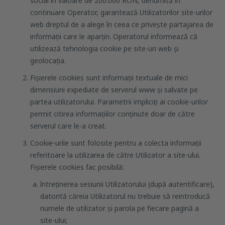
social în valoare de 200.000 RON, denumită în
continuare Operator, garantează Utilizatorilor site-urilor
web dreptul de a alege în ceea ce privește partajarea de
informații care le aparțin. Operatorul informează că
utilizează tehnologia cookie pe site-uri web și
geolocația.
Fişierele cookies sunt informații textuale de mici
dimensiuni expediate de serverul www și salvate pe
partea utilizatorului. Parametrii impliciți ai cookie-urilor
permit citirea informațiilor conținute doar de către
serverul care le-a creat.
Cookie-urile sunt folosite pentru a colecta informații
referitoare la utilizarea de către Utilizator a site-ului.
Fișierele cookies fac posibilă:
întreținerea sesiunii Utilizatorului (după autentificare),
datorită căreia Utilizatorul nu trebuie să reintroducă
numele de utilizator și parola pe fiecare pagină a
site-ului;