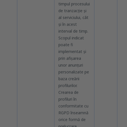
timpul procesului
per
de tranzacție și
al serviciului, cât
și în acest
interval de timp.
Scopul indicat
poate fi
implementat și
prin afișarea
unor anunțuri
personalizate pe
baza creării
profilurilor.
Crearea de
profiluri în
conformitate cu
RGPD înseamnă
orice formă de
prelucrare