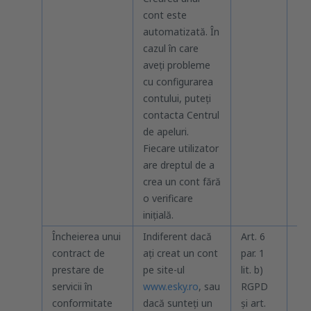
cont este
automatizată. În
cazul în care
aveți probleme
cu configurarea
contului, puteți
contacta Centrul
de apeluri.
Fiecare utilizator
are dreptul de a
crea un cont fără
o verificare
inițială.
Încheierea unui
Indiferent dacă
Art. 6
În
contract de
ați creat un cont
par. 1
fur
prestare de
pe site-ul
lit. b)
ser
servicii în
www.esky.ro
, sau
RGPD
pr
conformitate
dacă sunteți un
și art.
cre