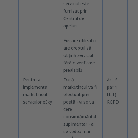
serviciul este
furnizat prin
Centrul de
apeluri.
Fiecare utilizator
are dreptul să
obțină serviciul
fără o verificare
prealabilă.
Pentru a
Dacă
Art. 6
Pâ
implementa
marketingul va fi
par. 1
not
marketingul
efectuat prin
lit. f)
obi
serviciilor eSky.
poștă - vi se va
RGPD
not
cere
pe
consimțământul
pr
suplimentar - a
(în
se vedea mai
te