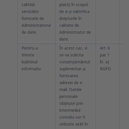
calității
plată) în scopul
sit
serviciilor
de a-și valorifica
de
furnizate de
drepturile în
car
Administratorul
calitate de
înt
de date.
Administrator de
date.
Pentru a
În acest caz, vi
Art. 6
Pâ
trimite
se va solicita
par. 1
co
buletinul
consimțământul
lit. a)
și 
informativ.
suplimentar și
RGPD
ac
furnizarea
pe
adresei de e-
pr
mail. Datele
(în
personale
te
obținute prin
pre
intermediul
cer
contului vor fi
înc
utilizate atât în
dre