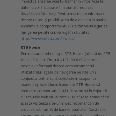
împiedica afișarea acestui banner în viitor. Aceste
date nu vor fi utilizate în niciun alt mod sau
dezvăluite către terți. Pentru mai multe informaţii
despre Criteo și posibilitatea de a obiecta la analiza
anonimă a comportamentului utilizatorului legat de
navigarea pe site-uri, vă rugăm să vizitați
https://www.criteo.com/privacy/
.
RTB House
Prin utilizarea tehnologiei RTB House (oferită de RTB
House S.A., str. Złota 61/101, 00-819 Varșovia,
Polonia) informații despre comportamentul
Utilizatorului legate de navigarea pe site-uri și
conținutul online sunt colectate în scopuri de
marketing. Acest lucru îi permite RTB House să
analizeze comportamentul Utilizatorului în legătură
cu site-urile web vizualizate și să afișeze atunci când
acesta vizitează site-urile web recomandări de
produse sub formă de banner publicitar. Dacă faceți
clic pe „opt-out” (renunțare), veți seta un cookie cu