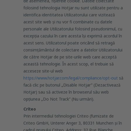
de asemenea, fișierele cookie. Datele colectate
folosind tehnologia Hotjar nu sunt utilizate pentru a
identifica identitatea Utilizatorului care vizitează
acest site web și nu vor fi combinate cu datele
personale ale Utilizatorului folosind pseudonimul, cu
excepția cazului în care acesta își exprimă acordul în
acest sens. Utilizatorul poate oricând să retragă
consimțământul de colectare a datelor Utilizatorului
de către Hotjar de pe site-urile web care acceptă
această tehnologie. În acest scop, el trebuie să
acceseze site-ul web
https://www.hotjar.com/legal/compliance/opt-out
să
facă clic pe butonul „Disable Hotjar” (Dezactivează
Hotjar) sau să activeze în browserul său web
opţiunea „Do Not Track” (Nu urmări).
Criteo
Prin intermediul tehnologiei Criteo (furnizate de
Criteo GmbH, Unterer Anger 3, 80331 Munchen și în
cadrul grupului Criteo, Address: 32 Rue Blanche,