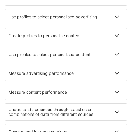
In cazul in care se va impune prelucrarea datelor Dvs.
personale in alte scopuri care nu sunt acoperite de
prezenta politica de protectie a datelor, va vom transmite
o notificare in cadrul careia va vom prezenta toate detaliile
privind noua procesare, inainte ca aceasta sa aiba loc.
Daca este necesar, va vom solicita consimtamantul inainte
de a demara noua activitate de procesare a datelor.
Securitatea prelucrarii datelor cu caracter personal
eSky Travel Search urmeaza a evalua periodic si a actualiza
masurile de securitate implementate astfel incat
securitatea si siguranta prelucrarii datelor cu caracter
personal sa fie asigurate, iar accesul persoanelor
neautorizate la aceste date sa fie evitat.
Drepturile Dvs. privind protectia datelor personale
Prin aceasta politica privind protectia datelor sunteti
informat/a cu privire la drepturile de care beneficiati in
temeiul Regulamentului, respectiv:
Dreptul la informare -
dreptul de a fi informat/a cu