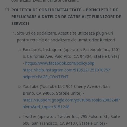
comenzilor Dvs., in calitate de client.
POLITICA DE CONFIDENȚIALITATE – PRINCIPIILE DE
PRELUCRARE A DATELOR DE CĂTRE ALȚI FURNIZORI DE
SERVICII
Site-uri de socializare. Acest site utilizează plugin-uri
pentru rețelele de socializare ale următorilor furnizori:
Facebook, Instagram (operator: Facebook Inc., 1601
S. California Ave, Palo Alto, CA 94304, Statele Unite)
-
https://www.facebook.com/policy.php
,
https://help.instagram.com/519522125107875?
helpref=PAGE_CONTENT
YouTube (YouTube LLC 901 Cherry Avenue, San
Bruno, CA 94066, Statele Unite) -
https://support.google.com/youtube/topic/2803240?
hl=ro&ref_topic=6151248
Twitter (operator: Twitter Inc., 795 Folsom St., Suite
600, San Francisco, CA 94107, Statele Unite) -