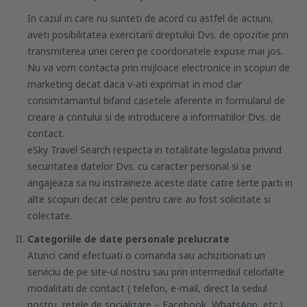
In cazul in care nu sunteti de acord cu astfel de actiuni,
aveti posibilitatea exercitarii dreptului Dvs. de opozitie prin
transmiterea unei cereri pe coordonatele expuse mai jos.
Nu va vom contacta prin mijloace electronice in scopuri de
marketing decat daca v-ati exprimat in mod clar
consimtamantul bifand casetele aferente in formularul de
creare a contului si de introducere a informatiilor Dvs. de
contact.
eSky Travel Search respecta in totalitate legislatia privind
securitatea datelor Dvs. cu caracter personal si se
angajeaza sa nu instraineze aceste date catre terte parti in
alte scopuri decat cele pentru care au fost solicitate si
colectate.
Categoriile de date personale prelucrate
Atunci cand efectuati o comanda sau achizitionati un
serviciu de pe site-ul nostru sau prin intermediul celorlalte
modalitati de contact ( telefon, e-mail, direct la sediul
nostru, retele de socializare – Facebook, WhatsApp, etc.),