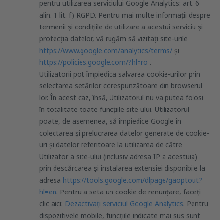
pentru utilizarea serviciului Google Analytics: art. 6
alin. 1 lit. f) RGPD. Pentru mai multe informații despre
termenii și condițiile de utilizare a acestui serviciu și
protecția datelor, vă rugăm să vizitați site-urile
https://www.google.com/analytics/terms/
și
https://policies.google.com/?hl=ro
.
Utilizatorii pot împiedica salvarea cookie-urilor prin
selectarea setărilor corespunzătoare din browserul
lor. În acest caz, însă, Utilizatorul nu va putea folosi
în totalitate toate funcțiile site-ului. Utilizatorul
poate, de asemenea, să împiedice Google în
colectarea și prelucrarea datelor generate de cookie-
uri și datelor referitoare la utilizarea de către
Utilizator a site-ului (inclusiv adresa IP a acestuia)
prin descărcarea și instalarea extensiei disponibile la
adresa
https://tools.google.com/dlpage/gaoptout?
hl=en
. Pentru a seta un cookie de renunțare, faceți
clic aici:
Dezactivați serviciul Google Analytics
. Pentru
dispozitivele mobile, funcțiile indicate mai sus sunt