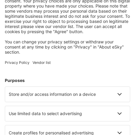
acest lucru este necesar pentru prestarea serviciului si cu
asigurarea unui nivel de protectie adecvat al datelor cu
caracter personal prelucrate.
Durata stocarii datelor personale
In situatia in care aceste date nu mai sunt necesare
acestor scopuri sau atunci cand Dvs. va retrageti
consimtamantul prin exercitarea dreptului Dvs. de opozitie,
noi vom proceda la stergerea acestor date, cu rezerva
mentiunii ca acest lucru este posibil doar atunci cand legea
nu ne mai impune obligativitatea stocarii acestor date
pentru o anumita perioada bine determinata.
Prin urmare, este posibil sa pastram datele Dvs. personale
si dupa retragerea consimtamantului, in cazul in care se
constata ca exista un interes legitim, o obligatie legala (de
ex. obligatiile legale prevazute de legislatia fiscala, de cea
privind arhivarea, etc.) sau un alt temei legal (cum ar fi
situatiile litigioase).
Procesarea datelor Dvs. personale in alte scopuri