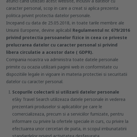
atunci cand utilizati acest website, inclusiv a datelor cu
caracter personal, scop in care a creat si aplica prezenta
politica privint protectia datelor personale.
Incepand cu data de 25.05.2018, in toate tarile membre ale
Uniunii Europene, devine aplicabil
Regulamentul nr. 679/2016
privind protectia persoanelor fizice in ceea ce priveste
prelucrarea datelor cu caracter personal si privind
libera circulatie a acestor date ( GDPR).
Compania noastra va administra toate datele personale
primite cu ocazia utilizarii paginii web in conformitate cu
dispozitiile legale in vigoare in materia protectiei si securitatii
datelor cu caracter personal.
Scopurile colectarii si utilizarii datelor personale
eSky Travel Search utilizeaza datele personale in vederea
prezentarii produselor si aplicatiilor pe care le
comercializeaza, precum si a serviciilor furnizate, pentru
informare cu privire la ofertele speciale in curs, cu privire la
efectuarea unor cercetari de piata, in scopul imbunatatirii
standardelor privind activitatea desfasurata.