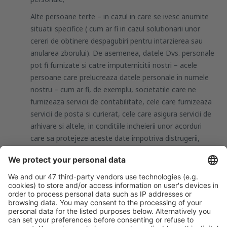
Alte persoane terte – in cazul in care se ivesc anumite
situatii specifice ( cum ar fi in cazul solutionarii unor
cereri de obtinere despagubiri pentru intarzierea sau
anularea zborului). De asemenea, datele Dvs. personale
pot fi furnizate si catre imputernicitii nostri – acele
persoane care prelucreaza datele personale in numele
nostru – cum ar fi, de exemplu, societatile care ne
furnizeaza servicii de contabilitate, cele care furnizeaza
servicii de posta si curierat, cele care asigura servicii de
arhivare si altele, in conditiile incheierii unor acorduri
care sa protejeze aceste date impotriva distrugerii,
pierderii lor si/sau impotriva divulgarii lor catre persoanel
neautorizate.
Transferul datelor cu caracter personal in
strainatate
Datele personale colectate in temeiul prezentului acord vor
fi transmise in strainatate(in si in afara UE) numai dacă