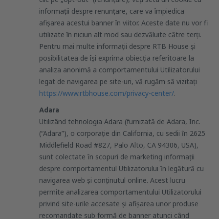
informații despre renunțare, care va împiedica
afișarea acestui banner în viitor. Aceste date nu vor fi
utilizate în niciun alt mod sau dezvăluite către terți.
Pentru mai multe informaţii despre RTB House și
posibilitatea de își exprima obiecția referitoare la
analiza anonimă a comportamentului Utilizatorului
legat de navigarea pe site-uri, vă rugăm să vizitați
https://www.rtbhouse.com/privacy-center/
.
Adara
Utilizând tehnologia Adara (furnizată de Adara, Inc.
(“Adara”), o corporaţie din California, cu sedii ȋn 2625
Middlefield Road #827, Palo Alto, CA 94306, USA),
sunt colectate ȋn scopuri de marketing informaţii
despre comportamentul Utilizatorului ȋn legătură cu
navigarea web şi conţinutul online. Acest lucru
permite analizarea comportamentului Utilizatorului
privind site-urile accesate şi afişarea unor produse
recomandate sub formă de banner atunci când