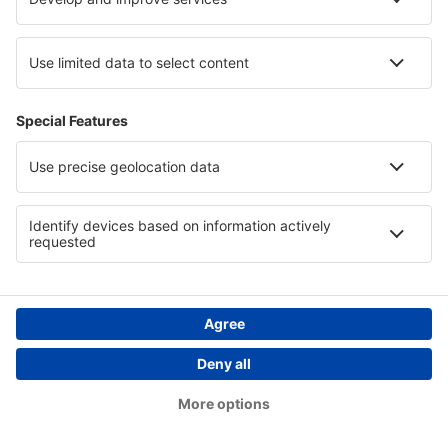
privire la prelucrarea si protejarea datelor cu caracter
personal de catre eSky Travel Search;
Dreptul de acces la date -
dreptul de a obtine accesul
la datele Dvs. pe care le prelucram sau le controlam sau
la copii ale acestora;
Dreptul la rectificare –
dreptul de a obtine rectificarea
datelor inexacte, precum si completarea datelor
incomplete pe care le prelucram sau le controlam;
Dreptul la stergerea datelor ( dreptul de a fi uitat)
–
dreptul de a obtine de la noi, in masura in care sunt
indeplinite conditiile legale, stergerea datelor cu
caracter personal;
Dreptul la restrictionarea prelucrarii datelor -
aveti
dreptul de a obtine restrictionarea prelucrarii datelor
Dvs. pe care le procesam sau le controlam;
Dreptul la portabilitatea datelor –
dreptul de a