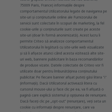
75009 Paris, France) informaţiile despre
comportamentul Utilizatorului legate de navigarea pe
site-uri și conținuturile online ale Furnizorului de
servicii sunt colectate în scopuri de marketing, la fel
cookie-urile și conținuturile sunt create pe aceste
site-uri (doar în formă anonimizată). Acest lucru îi
permite Criteo să analizeze comportamentul
Utilizatorului în legătură cu site-urile web vizualizate
și să îi afișeze atunci când acesta vizitează alte site-
uri web, bannere publicitare în baza recomandărilor
de produse vizate. Datele colectate de Criteo vor fi
utilizate doar pentru îmbunătățirea conținutului
publicitar. Pe fiecare banner afișat puteți găsi litera "i"
(informații). Dacă Utilizatorul activează litera cu
cursorul mouse-ului și face clic pe ea, va fi afișată o
pagină care explică sistemul și opțiunea de renunțare.
Dacă faceți clic pe „opt-out” (renunțare), veți seta un
cookie cu informații despre renunțare, care va