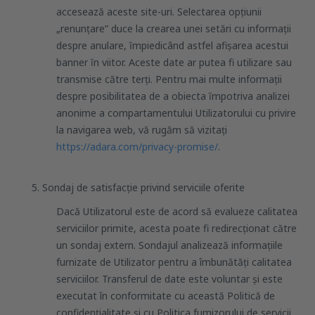
accesează aceste site-uri. Selectarea opţiunii
„renunţare” duce la crearea unei setări cu informaţii
despre anulare, ȋmpiedicând astfel afişarea acestui
banner ȋn viitor. Aceste date ar putea fi utilizare sau
transmise către terţi. Pentru mai multe informaţii
despre posibilitatea de a obiecta ȋmpotriva analizei
anonime a compartamentului Utilizatorului cu privire
la navigarea web, vă rugăm să vizitaţi
https://adara.com/privacy-promise/
.
Sondaj de satisfacție privind serviciile oferite
Dacă Utilizatorul este de acord să evalueze calitatea
serviciilor primite, acesta poate fi redirecționat către
un sondaj extern. Sondajul analizează informațiile
furnizate de Utilizator pentru a îmbunătăți calitatea
serviciilor. Transferul de date este voluntar și este
executat în conformitate cu această Politică de
confidențialitate și cu Politica furnizorului de servicii,