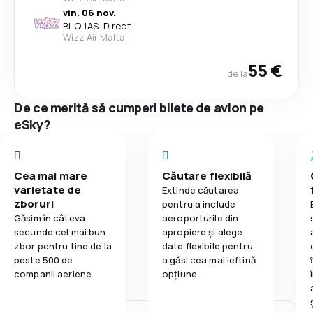
vin. 06 nov.
BLQ
-
IAS
·
Direct
Wizz Air Malta
55 €
de la
De ce merită să cumperi bilete de avion pe
eSky?
Cea mai mare
Căutare flexibilă
varietate de
Extinde căutarea
zboruri
pentru a include
Găsim în câteva
aeroporturile din
secunde cel mai bun
apropiere și alege
zbor pentru tine de la
date flexibile pentru
peste 500 de
a găsi cea mai ieftină
companii aeriene.
opțiune.