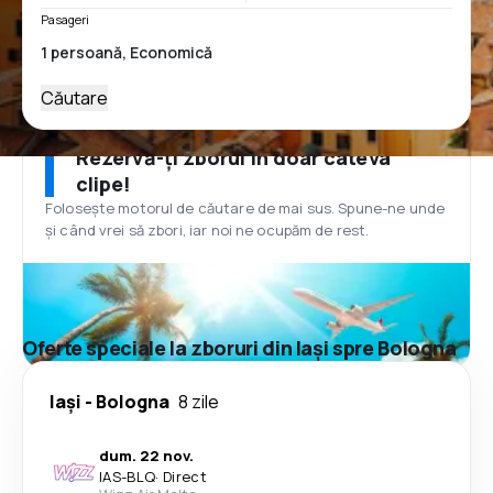
Pasageri
Căutare
Rezervă-ți zborul în doar câteva
clipe!
Folosește motorul de căutare de mai sus. Spune-ne unde
și când vrei să zbori, iar noi ne ocupăm de rest.
Oferte speciale la zboruri din Iași spre Bologna
Iași
-
Bologna
8 zile
dum. 22 nov.
IAS
-
BLQ
·
Direct