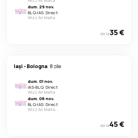
Wizz Air Malta
dum. 29 nov.
BLQ
-
IAS
·
Direct
Wizz Air Malta
35 €
de la
Iași
-
Bologna
8 zile
dum. 01 nov.
IAS
-
BLQ
·
Direct
Wizz Air Malta
dum. 08 nov.
BLQ
-
IAS
·
Direct
Wizz Air Malta
45 €
de la