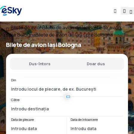
Bilete de avion
Bilete de avion din Iași
Bilete de avion
spre Bologna
Bilete de avion din Iași spre Bologna
Bilete de avion
Iași Bologna
Dus-întors
Doar dus
Din
Către
Data de plecare
Data de întoarcere