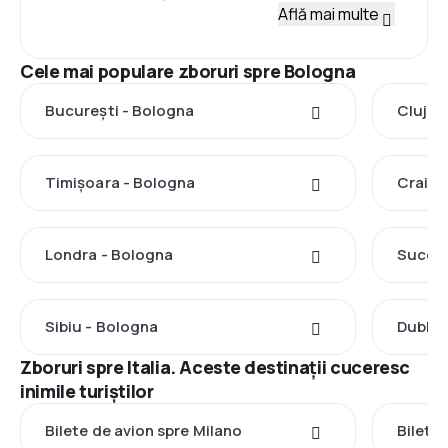
Află mai multe
Cele mai populare zboruri spre Bologna
București - Bologna
Cluj-N
Timișoara - Bologna
Craiov
Londra - Bologna
Suceav
Sibiu - Bologna
Dublin
Zboruri spre Italia. Aceste destinații cuceresc
inimile turiștilor
Bilete de avion spre Milano
Bilete