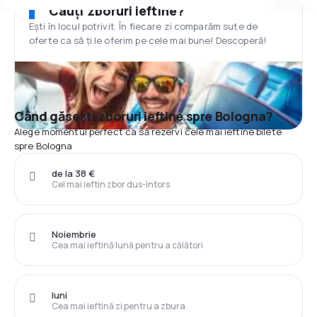
Cauți zboruri ieftine?
Ești în locul potrivit. În fiecare zi comparăm sute de
oferte ca să ți le oferim pe cele mai bune! Descoperă!
Când găsești zboruri ieftine spre Bologna?
Alege momentul perfect ca să rezervi cele mai ieftine bilete
spre Bologna
de la 38 €
Cel mai ieftin zbor dus-întors
Noiembrie
Cea mai ieftină lună pentru a călători
luni
Cea mai ieftină zi pentru a zbura