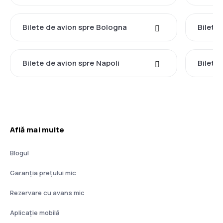
Bilete de avion spre Bologna
Bilete
Bilete de avion spre Napoli
Bilete 
Află mai multe
Blogul
Garanția prețului mic
Rezervare cu avans mic
Aplicație mobilă