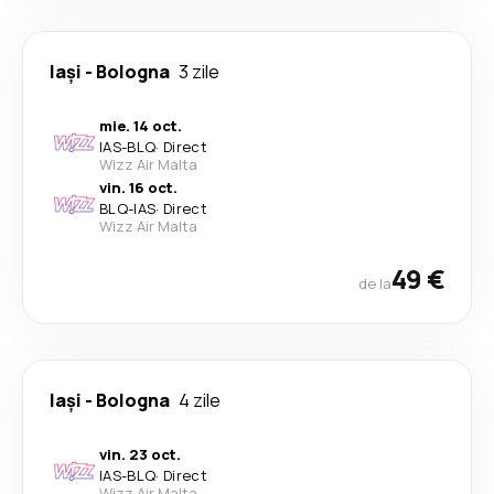
Iași
-
Bologna
3 zile
mie. 14 oct.
IAS
-
BLQ
·
Direct
Wizz Air Malta
vin. 16 oct.
BLQ
-
IAS
·
Direct
Wizz Air Malta
49 €
de la
Iași
-
Bologna
4 zile
vin. 23 oct.
IAS
-
BLQ
·
Direct
Wizz Air Malta