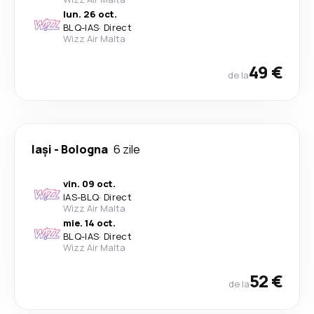
lun. 26 oct.
BLQ
-
IAS
·
Direct
Wizz Air Malta
49 €
de la
Iași
-
Bologna
6 zile
vin. 09 oct.
IAS
-
BLQ
·
Direct
Wizz Air Malta
mie. 14 oct.
BLQ
-
IAS
·
Direct
Wizz Air Malta
52 €
de la