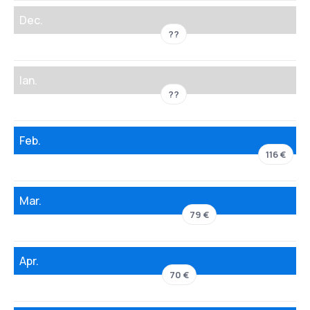
Dec.
??
Ian.
??
Feb.
116 €
Mar.
79 €
Apr.
70 €