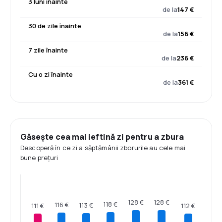
3 luni înainte
de la
147 €
30 de zile înainte
de la
156 €
7 zile înainte
de la
236 €
Cu o zi înainte
de la
361 €
Găsește cea mai ieftină zi pentru a zbura
Descoperă în ce zi a săptămânii zborurile au cele mai
bune prețuri
128 €
128 €
118 €
116 €
113 €
112 €
111 €