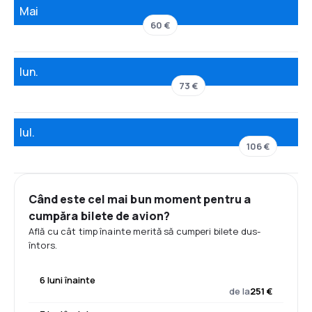
Mai
60 €
Iun.
73 €
Iul.
106 €
Când este cel mai bun moment pentru a
cumpăra bilete de avion?
Află cu cât timp înainte merită să cumperi bilete dus-
întors.
6 luni înainte
de la
251 €