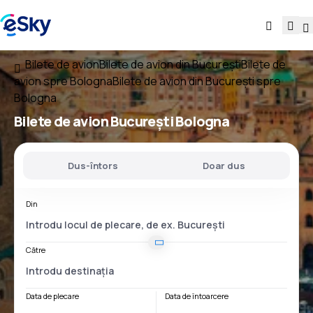
Bilete de avion
Bilete de avion din București
Bilete de
avion spre Bologna
Bilete de avion din București spre
Bologna
Bilete de avion
București Bologna
Dus-întors
Doar dus
Din
Către
Data de plecare
Data de întoarcere