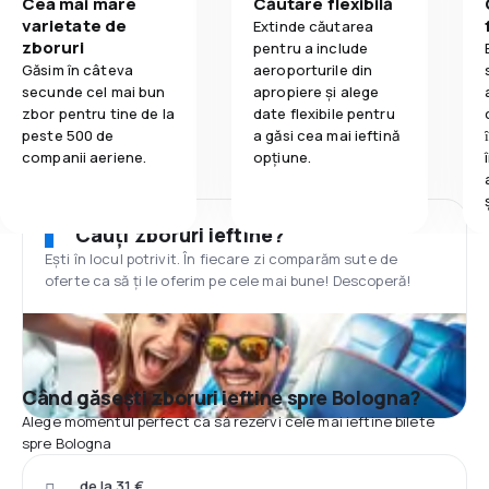
Cea mai mare
Căutare flexibilă
varietate de
Extinde căutarea
zboruri
pentru a include
Găsim în câteva
aeroporturile din
secunde cel mai bun
apropiere și alege
zbor pentru tine de la
date flexibile pentru
peste 500 de
a găsi cea mai ieftină
companii aeriene.
opțiune.
Cauți zboruri ieftine?
Ești în locul potrivit. În fiecare zi comparăm sute de
oferte ca să ți le oferim pe cele mai bune! Descoperă!
Când găsești zboruri ieftine spre Bologna?
Alege momentul perfect ca să rezervi cele mai ieftine bilete
spre Bologna
de la 31 €