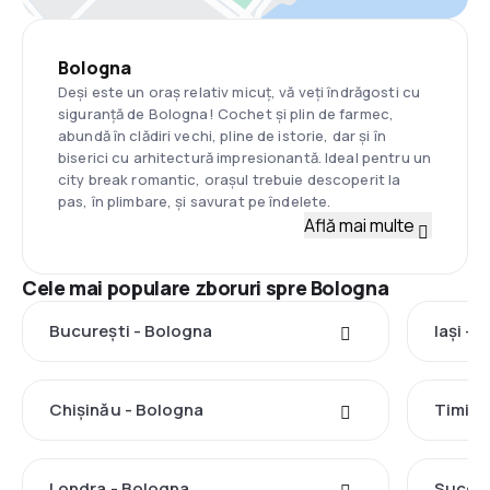
Bologna
Deși este un oraș relativ micuț, vă veți îndrăgosti cu
siguranță de Bologna! Cochet și plin de farmec,
abundă în clădiri vechi, pline de istorie, dar și în
biserici cu arhitectură impresionantă. Ideal pentru un
city break romantic, orașul trebuie descoperit la
pas, în plimbare, și savurat pe îndelete.
Află mai multe
Cele mai populare zboruri spre Bologna
București - Bologna
Iași - 
Chișinău - Bologna
Timișo
Londra - Bologna
Suceav