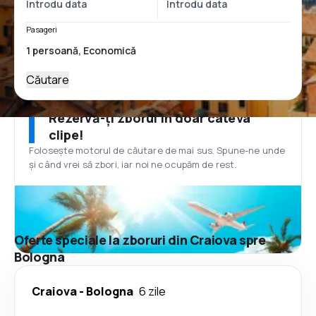
Pasageri
Căutare
Rezervă-ți zborul în doar câteva
clipe!
Folosește motorul de căutare de mai sus. Spune-ne unde
și când vrei să zbori, iar noi ne ocupăm de rest.
Oferte speciale la zboruri din Craiova spre
Bologna
Craiova
-
Bologna
6 zile