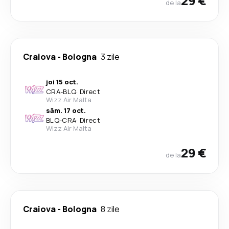
29 €
de la
Craiova
-
Bologna
3 zile
joi 15 oct.
CRA
-
BLQ
·
Direct
Wizz Air Malta
sâm. 17 oct.
BLQ
-
CRA
·
Direct
Wizz Air Malta
29 €
de la
Craiova
-
Bologna
8 zile