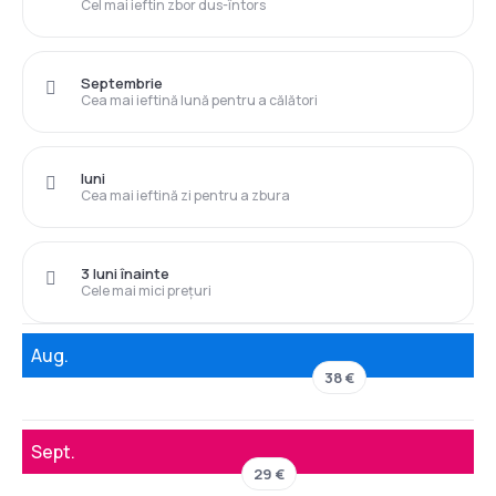
Cel mai ieftin zbor dus-întors
Septembrie
Cea mai ieftină lună pentru a călători
luni
Cea mai ieftină zi pentru a zbura
3 luni înainte
Cele mai mici prețuri
Aug.
38 €
Sept.
29 €