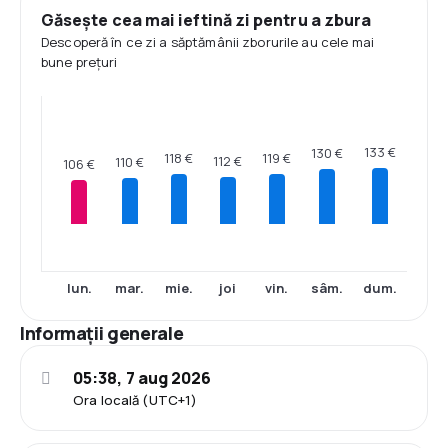
Găsește cea mai ieftină zi pentru a zbura
Descoperă în ce zi a săptămânii zborurile au cele mai
bune prețuri
133 €
130 €
119 €
118 €
112 €
110 €
106 €
lun.
mar.
mie.
joi
vin.
sâm.
dum.
Informații generale
05:38, 7 aug 2026
Ora locală (UTC+1)