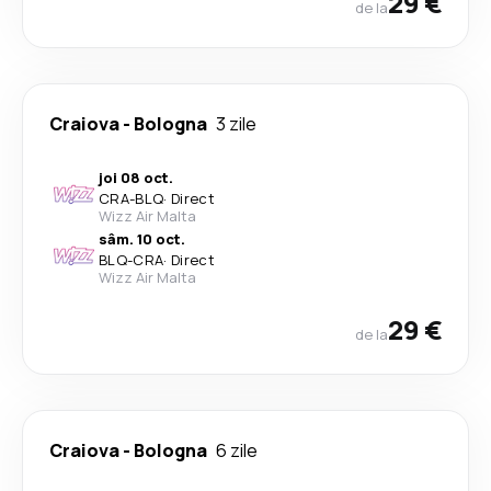
29 €
de la
Craiova
-
Bologna
3 zile
joi 08 oct.
CRA
-
BLQ
·
Direct
Wizz Air Malta
sâm. 10 oct.
BLQ
-
CRA
·
Direct
Wizz Air Malta
29 €
de la
Craiova
-
Bologna
6 zile