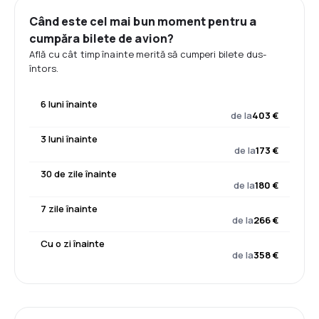
Când este cel mai bun moment pentru a
cumpăra bilete de avion?
Află cu cât timp înainte merită să cumperi bilete dus-
întors.
6 luni înainte
de la
403 €
3 luni înainte
de la
173 €
30 de zile înainte
de la
180 €
7 zile înainte
de la
266 €
Cu o zi înainte
de la
358 €