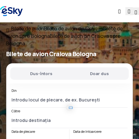
Bilete de avion
Bilete de avion din Craiova
Bilete de
avion spre Bologna
Bilete de avion din Craiova spre
Bologna
Bilete de avion
Craiova Bologna
Dus-întors
Doar dus
Din
Către
Data de plecare
Data de întoarcere