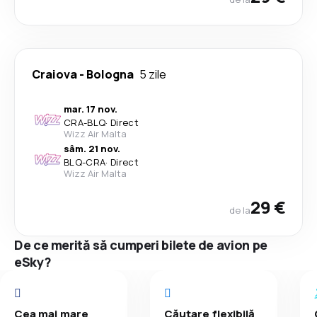
Craiova
-
Bologna
5 zile
mar. 17 nov.
CRA
-
BLQ
·
Direct
Wizz Air Malta
sâm. 21 nov.
BLQ
-
CRA
·
Direct
Wizz Air Malta
29 €
de la
De ce merită să cumperi bilete de avion pe
eSky?
Cea mai mare
Căutare flexibilă