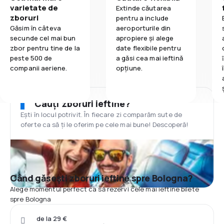
varietate de
Extinde căutarea
zboruri
pentru a include
Găsim în câteva
aeroporturile din
secunde cel mai bun
apropiere și alege
zbor pentru tine de la
date flexibile pentru
peste 500 de
a găsi cea mai ieftină
companii aeriene.
opțiune.
Cauți zboruri ieftine?
Ești în locul potrivit. În fiecare zi comparăm sute de
oferte ca să ți le oferim pe cele mai bune! Descoperă!
Când găsești zboruri ieftine spre Bologna?
Alege momentul perfect ca să rezervi cele mai ieftine bilete
spre Bologna
de la 29 €