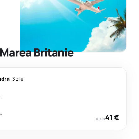
 Marea Britanie
ndra
3 zile
ct
ct
41 €
de la