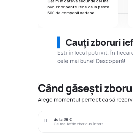
Găsim în câteva secunde cel mai
bun zbor pentru tine de la peste
500 de companii aeriene.
Cauți zboruri ie
Ești în locul potrivit. În fiec
cele mai bune! Descoperă!
Când găsești zborur
Alege momentul perfect ca să rezervi
de la 36 €
Cel mai ieftin zbor dus-întors