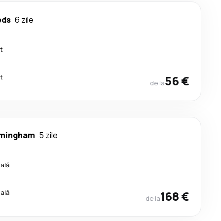
eds
6 zile
t
t
56 €
de la
rmingham
5 zile
cală
cală
168 €
de la