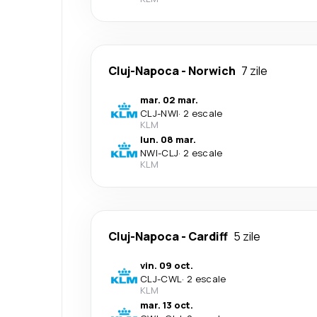
Cluj-Napoca
-
Norwich
7 zile
mar. 02 mar.
CLJ
-
NWI
·
2 escale
KLM
lun. 08 mar.
NWI
-
CLJ
·
2 escale
KLM
Cluj-Napoca
-
Cardiff
5 zile
vin. 09 oct.
CLJ
-
CWL
·
2 escale
KLM
mar. 13 oct.