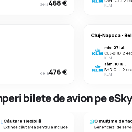
468 €
CWL
-
CLJ
·
2 es
de la
KLM
Cluj-Napoca
-
Bel
mie. 07 iul.
CLJ
-
BHD
·
2 es
KLM
sâm. 10 iul.
476 €
BHD
-
CLJ
·
2 es
de la
KLM
peri bilete de avion pe eSk
Căutare flexibilă
O mulțime de faci
Extinde căutarea pentru a include
Beneficiezi de servic