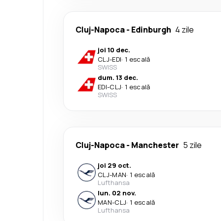
Cluj-Napoca
-
Edinburgh
4 zile
joi 10 dec.
CLJ
-
EDI
·
1 escală
SWISS
dum. 13 dec.
EDI
-
CLJ
·
1 escală
SWISS
Cluj-Napoca
-
Manchester
5 zile
joi 29 oct.
CLJ
-
MAN
·
1 escală
Lufthansa
lun. 02 nov.
MAN
-
CLJ
·
1 escală
Lufthansa