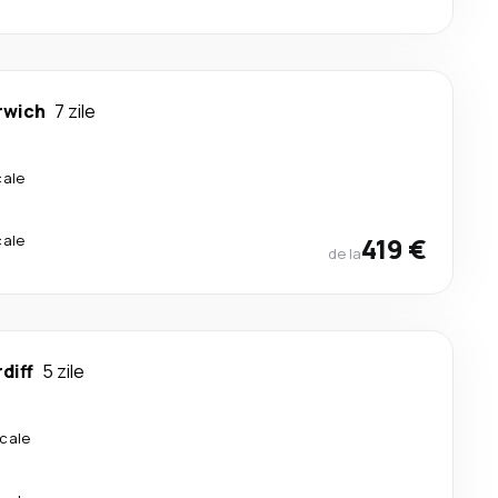
rwich
7 zile
cale
cale
419 €
de la
diff
5 zile
cale