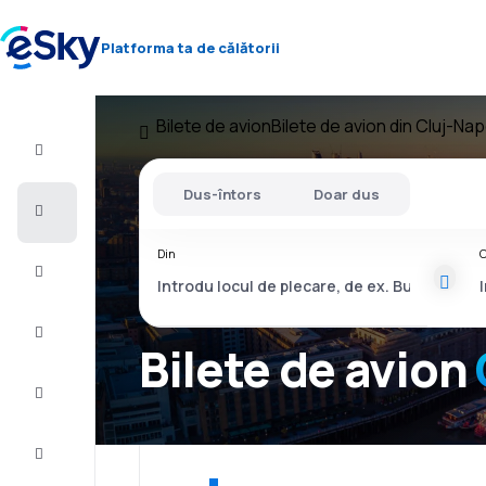
Platforma ta de călătorii
Bilete de avion
Bilete de avion din Cluj-Na
Zbor+Hotel
Dus-întors
Doar dus
Bilete
de
avion
Din
C
Vacanţe
Vară
2026
Bilete de avion
Iarnă
2026/27
Last
minute