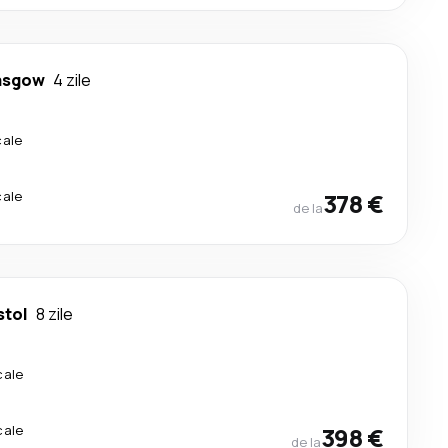
asgow
4 zile
cale
cale
378 €
de la
stol
8 zile
cale
cale
398 €
de la