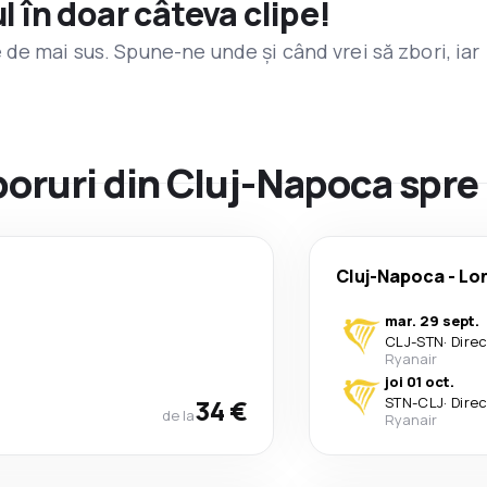
l în doar câteva clipe!
de mai sus. Spune-ne unde și când vrei să zbori, iar
zboruri din Cluj-Napoca spre
Cluj-Napoca
-
Lo
mar. 29 sept.
CLJ
-
STN
·
Dire
Ryanair
joi 01 oct.
34 €
STN
-
CLJ
·
Dire
de la
Ryanair