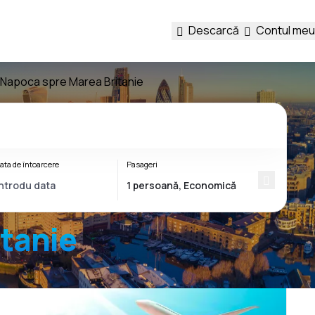
Descarcă
Contul meu
j-Napoca spre Marea Britanie
ata de întoarcere
Pasageri
tanie