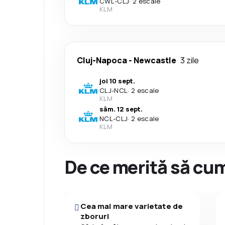
CWL
-
CLJ
·
2 escale
KLM
Cluj-Napoca
-
Newcastle
3 zile
joi 10 sept.
CLJ
-
NCL
·
2 escale
KLM
sâm. 12 sept.
NCL
-
CLJ
·
2 escale
KLM
De ce merită să cum
Cea mai mare varietate de
zboruri