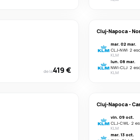
Cluj-Napoca
-
No
mar. 02 mar.
CLJ
-
NWI
·
2 es
KLM
lun. 08 mar.
419 €
NWI
-
CLJ
·
2 es
de la
KLM
Cluj-Napoca
-
Car
vin. 09 oct.
CLJ
-
CWL
·
2 es
KLM
mar. 13 oct.