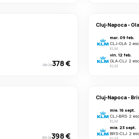
Cluj-Napoca
-
Gl
mar. 09 feb.
CLJ
-
GLA
·
2 es
KLM
vin. 12 feb.
378 €
GLA
-
CLJ
·
2 es
de la
KLM
Cluj-Napoca
-
Bri
mie. 16 sept.
CLJ
-
BRS
·
2 es
KLM
mie. 23 sept.
398 €
BRS
-
CLJ
·
2 es
de la
KLM