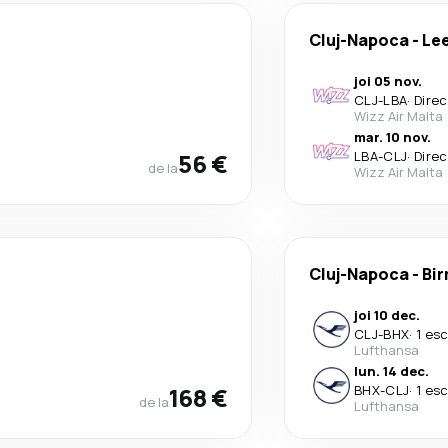
Cluj-Napoca
-
Le
joi 05 nov.
CLJ
-
LBA
·
Direc
Wizz Air Malta
mar. 10 nov.
56 €
LBA
-
CLJ
·
Direc
de la
Wizz Air Malta
Cluj-Napoca
-
Bi
joi 10 dec.
CLJ
-
BHX
·
1 es
Lufthansa
lun. 14 dec.
168 €
BHX
-
CLJ
·
1 es
de la
Lufthansa