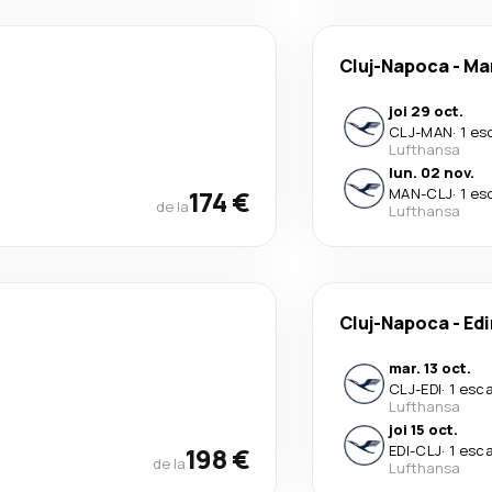
Cluj-Napoca
-
Ma
joi 29 oct.
CLJ
-
MAN
·
1 es
Lufthansa
lun. 02 nov.
174 €
MAN
-
CLJ
·
1 es
de la
Lufthansa
Cluj-Napoca
-
Ed
mar. 13 oct.
CLJ
-
EDI
·
1 esca
Lufthansa
joi 15 oct.
198 €
EDI
-
CLJ
·
1 esca
de la
Lufthansa