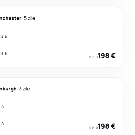
nchester
5 zile
cală
cală
198 €
de la
inburgh
3 zile
lă
lă
198 €
de la