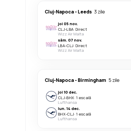
Cluj-Napoca
-
Leeds
3 zile
joi 05 nov.
CLJ
-
LBA
·
Direct
Wizz Air Malta
sâm. 07 nov.
LBA
-
CLJ
·
Direct
Wizz Air Malta
Cluj-Napoca
-
Birmingham
5 zile
joi 10 dec.
CLJ
-
BHX
·
1 escală
Lufthansa
lun. 14 dec.
BHX
-
CLJ
·
1 escală
Lufthansa