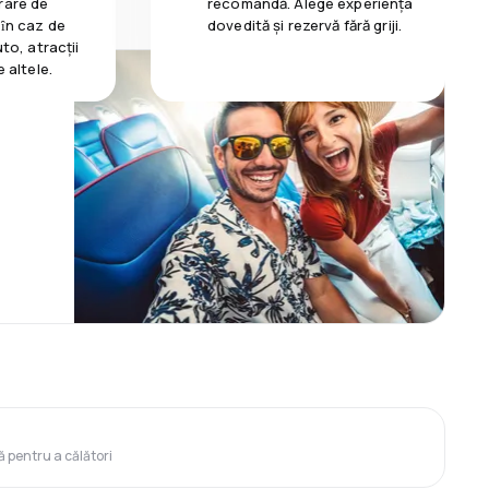
rare de
recomandă. Alege experiența
 ȋn caz de
dovedită și rezervă fără griji.
uto, atracții
e altele.
ă pentru a călători