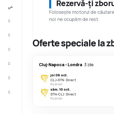
Rezervă-ți zboru
All-
inclusive
Folosește motorul de căutare 
noi ne ocupăm de rest.
City
Break
Cazare
Oferte speciale la 
Oferte
Finalizează
Cluj-Napoca
-
Londra
3 zile
călătoria
joi 08 oct.
Inspiraţie şi
CLJ
-
STN
·
Direct
recomandări
Ryanair
sâm. 10 oct.
Servicii
STN
-
CLJ
·
Direct
clienți
Ryanair