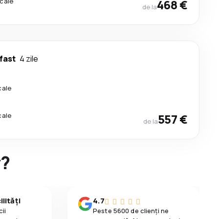
cale
468 €
de la
fast
4 zile
cale
cale
557 €
de la
y?
lități
4.7
ii
Peste 5600 de clienți ne