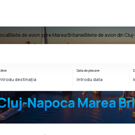
poca
Bilete de avion spre Marea Britanie
Bilete de avion din Clu
ătre
Data de plecare
D
Cluj-Napoca Marea Bri