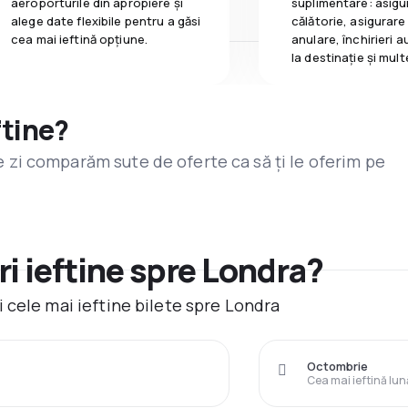
aeroporturile din apropiere și
suplimentare: asigu
alege date flexibile pentru a găsi
călătorie, asigurare
cea mai ieftină opțiune.
anulare, închirieri a
la destinaţie și mult
ftine?
are zi comparăm sute de oferte ca să ți le oferim pe
i ieftine spre Londra?
 cele mai ieftine bilete spre Londra
Octombrie
Cea mai ieftină lun