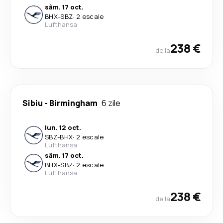
sâm. 17 oct.
BHX
-
SBZ
·
2 escale
Lufthansa
238 €
de la
Sibiu
-
Birmingham
6 zile
lun. 12 oct.
SBZ
-
BHX
·
2 escale
Lufthansa
sâm. 17 oct.
BHX
-
SBZ
·
2 escale
Lufthansa
238 €
de la