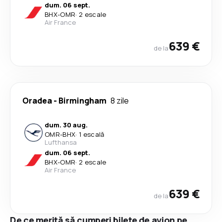
dum. 06 sept.
BHX
-
OMR
·
2 escale
Air France
639 €
de la
Oradea
-
Birmingham
8 zile
dum. 30 aug.
OMR
-
BHX
·
1 escală
Lufthansa
dum. 06 sept.
BHX
-
OMR
·
2 escale
Air France
639 €
de la
De ce merită să cumperi bilete de avion pe