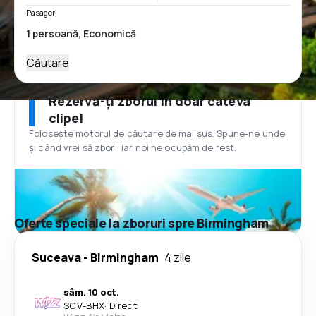
Pasageri
Căutare
Rezervă-ți zborul în doar câteva
clipe!
Folosește motorul de căutare de mai sus. Spune-ne unde
și când vrei să zbori, iar noi ne ocupăm de rest.
Oferte speciale la zboruri spre Birmingham
Suceava
-
Birmingham
4 zile
sâm. 10 oct.
SCV
-
BHX
·
Direct