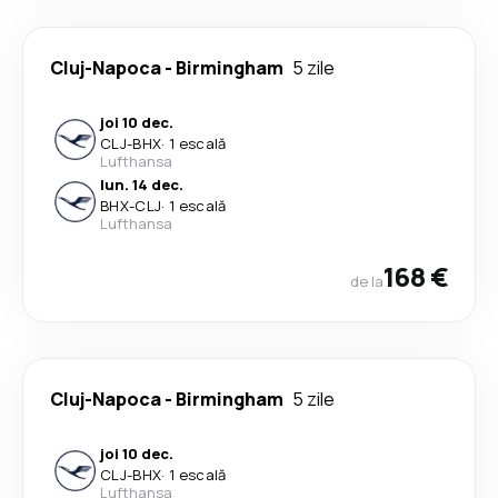
Cluj-Napoca
-
Birmingham
5 zile
joi 10 dec.
CLJ
-
BHX
·
1 escală
Lufthansa
lun. 14 dec.
BHX
-
CLJ
·
1 escală
Lufthansa
168 €
de la
Cluj-Napoca
-
Birmingham
5 zile
joi 10 dec.
CLJ
-
BHX
·
1 escală
Lufthansa