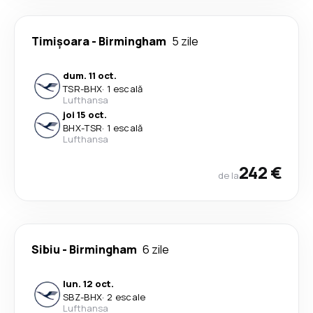
Timișoara
-
Birmingham
5 zile
dum. 11 oct.
TSR
-
BHX
·
1 escală
Lufthansa
joi 15 oct.
BHX
-
TSR
·
1 escală
Lufthansa
242 €
de la
Sibiu
-
Birmingham
6 zile
lun. 12 oct.
SBZ
-
BHX
·
2 escale
Lufthansa