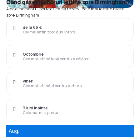
Când găsești zboruri ieftine spre Birmingham?
Alege momentul perfect ca să rezervi cele mai ieftine bilete
spre Birmingham
de la 66 €
Cel mai ieftin zbor dus-întors
Octombrie
Cea mai ieftină lună pentru a călători
vineri
Cea mai ieftină zi pentru a zbura
3 luni înainte
Cele mai mici prețuri
Aug.