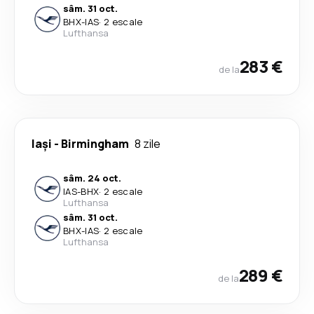
sâm. 31 oct.
BHX
-
IAS
·
2 escale
Lufthansa
283 €
de la
Iași
-
Birmingham
8 zile
sâm. 24 oct.
IAS
-
BHX
·
2 escale
Lufthansa
sâm. 31 oct.
BHX
-
IAS
·
2 escale
Lufthansa
289 €
de la