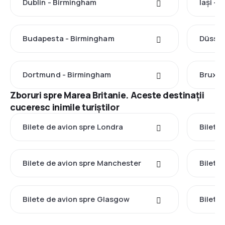
Dublin - Birmingham
Iași -
Budapesta - Birmingham
Düssel
Dortmund - Birmingham
Bruxel
Zboruri spre Marea Britanie. Aceste destinații
cuceresc inimile turiștilor
Bilete de avion spre Londra
Bilete 
Bilete de avion spre Manchester
Bilete
Bilete de avion spre Glasgow
Bilete 