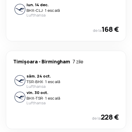
lun. 14 dec.
BHX
-
CLJ
·
1 escală
Lufthansa
168 €
de la
Timișoara
-
Birmingham
7 zile
sâm. 24 oct.
TSR
-
BHX
·
1 escală
Lufthansa
vin. 30 oct.
BHX
-
TSR
·
1 escală
Lufthansa
228 €
de la