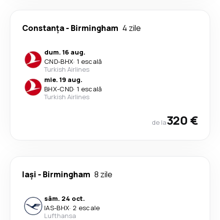
Constanța
-
Birmingham
4 zile
dum. 16 aug.
CND
-
BHX
·
1 escală
Turkish Airlines
mie. 19 aug.
BHX
-
CND
·
1 escală
Turkish Airlines
320 €
de la
Iași
-
Birmingham
8 zile
sâm. 24 oct.
IAS
-
BHX
·
2 escale
Lufthansa