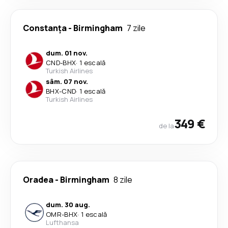
Constanța
-
Birmingham
7 zile
dum. 01 nov.
CND
-
BHX
·
1 escală
Turkish Airlines
sâm. 07 nov.
BHX
-
CND
·
1 escală
Turkish Airlines
349 €
de la
Oradea
-
Birmingham
8 zile
dum. 30 aug.
OMR
-
BHX
·
1 escală
Lufthansa