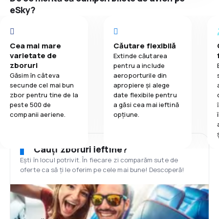
eSky?
Cea mai mare
Căutare flexibilă
varietate de
Extinde căutarea
zboruri
pentru a include
Găsim în câteva
aeroporturile din
secunde cel mai bun
apropiere și alege
zbor pentru tine de la
date flexibile pentru
peste 500 de
a găsi cea mai ieftină
companii aeriene.
opțiune.
Cauți zboruri ieftine?
Ești în locul potrivit. În fiecare zi comparăm sute de
oferte ca să ți le oferim pe cele mai bune! Descoperă!