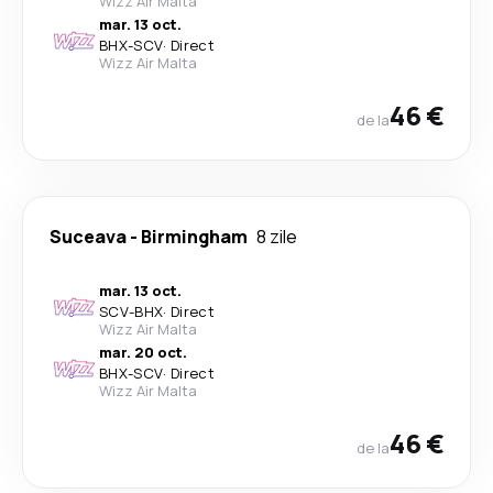
Wizz Air Malta
mar. 13 oct.
BHX
-
SCV
·
Direct
Wizz Air Malta
46 €
de la
Suceava
-
Birmingham
8 zile
mar. 13 oct.
SCV
-
BHX
·
Direct
Wizz Air Malta
mar. 20 oct.
BHX
-
SCV
·
Direct
Wizz Air Malta
46 €
de la