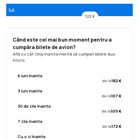
Iul.
122 €
Când este cel mai bun moment pentru a
cumpăra bilete de avion?
Află cu cât timp înainte merită să cumperi bilete dus-
întors.
6 luni înainte
de la
182 €
3 luni înainte
de la
107 €
30 de zile înainte
de la
109 €
7 zile înainte
de la
172 €
Cu o zi înainte