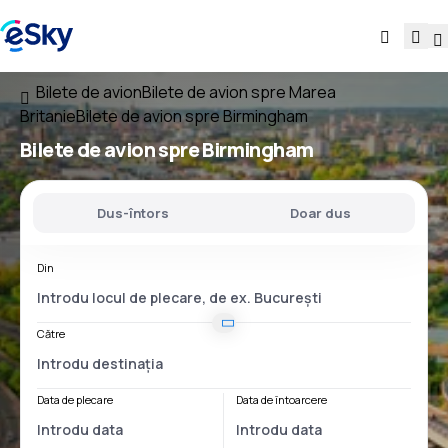
Bilete de avion
Bilete de avion spre Marea
Britanie
Bilete de avion spre Birmingham
Bilete de avion spre Birmingham
Dus-întors
Doar dus
Din
Către
Data de plecare
Data de întoarcere