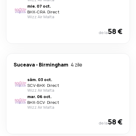
mie. 07 oct.
BHX
-
CRA
·
Direct
Wizz Air Malta
58 €
de la
Suceava
-
Birmingham
4 zile
sâm. 03 oct.
SCV
-
BHX
·
Direct
Wizz Air Malta
mar. 06 oct.
BHX
-
SCV
·
Direct
Wizz Air Malta
58 €
de la