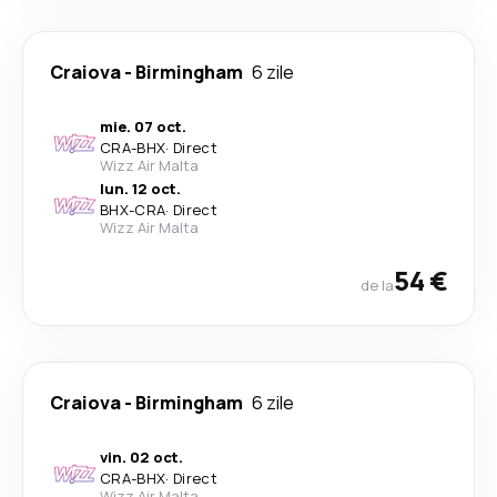
Craiova
-
Birmingham
6 zile
mie. 07 oct.
CRA
-
BHX
·
Direct
Wizz Air Malta
lun. 12 oct.
BHX
-
CRA
·
Direct
Wizz Air Malta
54 €
de la
Craiova
-
Birmingham
6 zile
vin. 02 oct.
CRA
-
BHX
·
Direct
Wizz Air Malta