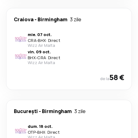
Craiova
-
Birmingham
3 zile
mie. 07 oct.
CRA
-
BHX
·
Direct
Wizz Air Malta
vin. 09 oct.
BHX
-
CRA
·
Direct
Wizz Air Malta
58 €
de la
București
-
Birmingham
3 zile
dum. 18 oct.
OTP
-
BHX
·
Direct
Wizz Air Malta