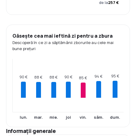
de la
257 €
Găsește cea mai ieftină zi pentru a zbura
Descoperă în ce zi a săptămânii zborurile au cele mai
bune prețuri
95 €
94 €
90 €
90 €
88 €
88 €
85 €
lun.
mar.
mie.
joi
vin.
sâm.
dum.
Informații generale