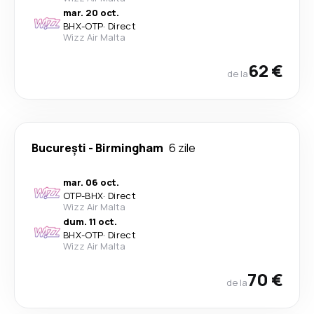
mar. 20 oct.
BHX
-
OTP
·
Direct
Wizz Air Malta
62 €
de la
București
-
Birmingham
6 zile
mar. 06 oct.
OTP
-
BHX
·
Direct
Wizz Air Malta
dum. 11 oct.
BHX
-
OTP
·
Direct
Wizz Air Malta
70 €
de la