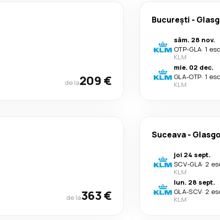
București
-
Glas
sâm. 28 nov.
OTP
-
GLA
·
1 es
KLM
mie. 02 dec.
209 €
GLA
-
OTP
·
1 es
de la
KLM
Suceava
-
Glasg
joi 24 sept.
SCV
-
GLA
·
2 es
KLM
lun. 28 sept.
363 €
GLA
-
SCV
·
2 es
de la
KLM