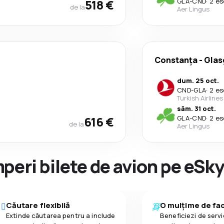
518 €
GLA
-
CND
·
2 es
de la
Aer Lingus
Constanța
-
Gla
dum. 25 oct.
CND
-
GLA
·
2 es
Turkish Airlines
sâm. 31 oct.
616 €
GLA
-
CND
·
2 es
de la
Aer Lingus
peri bilete de avion pe eSk
Căutare flexibilă
O mulțime de faci
Extinde căutarea pentru a include
Beneficiezi de servic