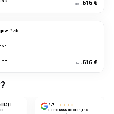
cale
616 €
de la
sgow
7 zile
cale
cale
616 €
de la
y?
lități
4.7
ii
Peste 5600 de clienți ne