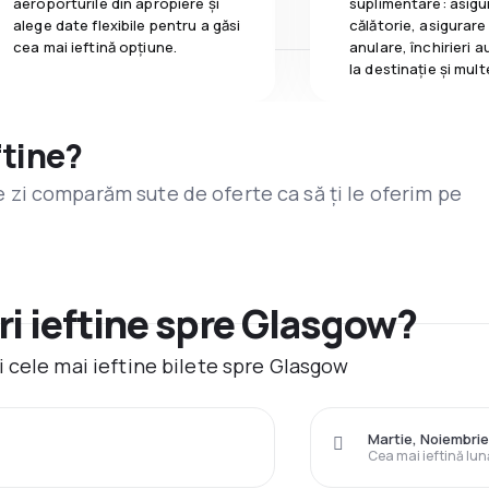
aeroporturile din apropiere și
suplimentare: asigu
alege date flexibile pentru a găsi
călătorie, asigurare
cea mai ieftină opțiune.
anulare, închirieri a
la destinaţie și mult
ftine?
are zi comparăm sute de oferte ca să ți le oferim pe
i ieftine spre Glasgow?
 cele mai ieftine bilete spre Glasgow
Martie, Noiembrie
Cea mai ieftină lun