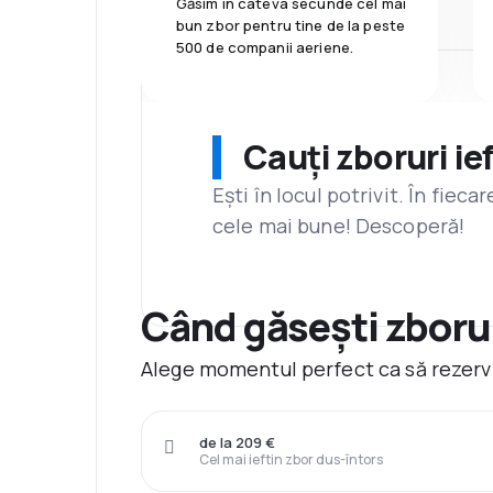
Găsim în câteva secunde cel mai
bun zbor pentru tine de la peste
500 de companii aeriene.
Cauți zboruri ie
Ești în locul potrivit. În fiec
cele mai bune! Descoperă!
Când găsești zborur
Alege momentul perfect ca să rezervi
de la 209 €
Cel mai ieftin zbor dus-întors