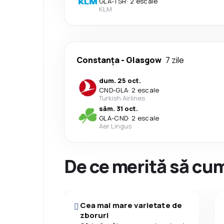
GLA
-
TSR
·
2 escale
KLM
Constanța
-
Glasgow
7 zile
dum. 25 oct.
CND
-
GLA
·
2 escale
Turkish Airlines
sâm. 31 oct.
GLA
-
CND
·
2 escale
Aer Lingus
De ce merită să cum
Cea mai mare varietate de
zboruri