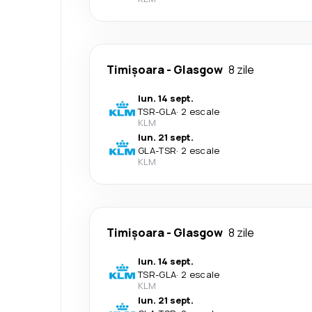
Timișoara
-
Glasgow
8 zile
lun. 14 sept.
TSR
-
GLA
·
2 escale
KLM
lun. 21 sept.
GLA
-
TSR
·
2 escale
KLM
Timișoara
-
Glasgow
8 zile
lun. 14 sept.
TSR
-
GLA
·
2 escale
KLM
lun. 21 sept.