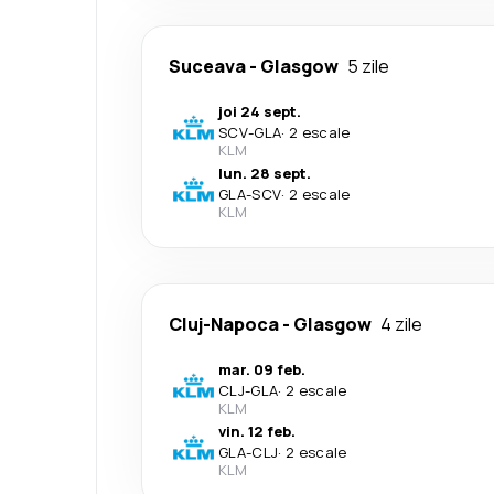
Suceava
-
Glasgow
5 zile
joi 24 sept.
SCV
-
GLA
·
2 escale
KLM
lun. 28 sept.
GLA
-
SCV
·
2 escale
KLM
Cluj-Napoca
-
Glasgow
4 zile
mar. 09 feb.
CLJ
-
GLA
·
2 escale
KLM
vin. 12 feb.
GLA
-
CLJ
·
2 escale
KLM