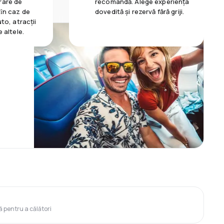
rare de
recomandă. Alege experiența
 ȋn caz de
dovedită și rezervă fără griji.
uto, atracții
e altele.
ă pentru a călători