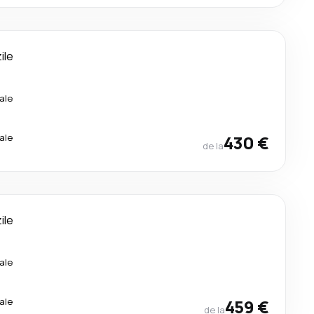
zile
ale
ale
430 €
de la
zile
ale
ale
459 €
de la