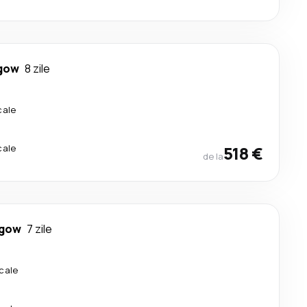
gow
8 zile
cale
cale
518 €
de la
sgow
7 zile
cale