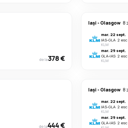
Iași
-
Glasgow
8 
mar. 22 sept.
IAS
-
GLA
·
2 esc
KLM
mar. 29 sept.
378 €
GLA
-
IAS
·
2 esc
de la
KLM
Iași
-
Glasgow
8 
mar. 22 sept.
IAS
-
GLA
·
2 esc
KLM
mar. 29 sept.
444 €
GLA
-
IAS
·
2 esc
de la
KLM