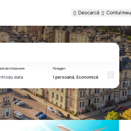
Descarcă
Contul meu
ata de întoarcere
Pasageri