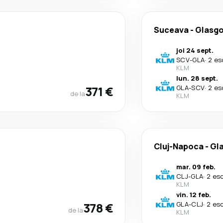
Suceava
-
Glasg
joi 24 sept.
SCV
-
GLA
·
2 es
KLM
lun. 28 sept.
371 €
GLA
-
SCV
·
2 es
de la
KLM
Cluj-Napoca
-
Gl
mar. 09 feb.
CLJ
-
GLA
·
2 es
KLM
vin. 12 feb.
378 €
GLA
-
CLJ
·
2 es
de la
KLM