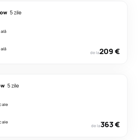
gow
5 zile
cală
cală
209 €
de la
ow
5 zile
cale
cale
363 €
de la