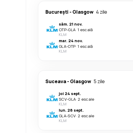
București
-
Glasgow
4 zile
sâm. 21 nov.
OTP
-
GLA
·
1 escală
KLM
mar. 24 nov.
GLA
-
OTP
·
1 escală
KLM
Suceava
-
Glasgow
5 zile
joi 24 sept.
SCV
-
GLA
·
2 escale
KLM
lun. 28 sept.
GLA
-
SCV
·
2 escale
KLM