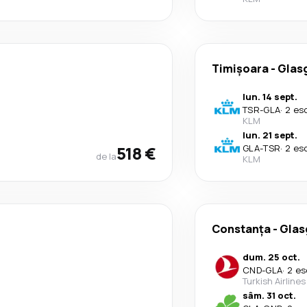
Timișoara
-
Glas
lun. 14 sept.
TSR
-
GLA
·
2 es
KLM
lun. 21 sept.
518 €
GLA
-
TSR
·
2 es
de la
KLM
Constanța
-
Gla
dum. 25 oct.
CND
-
GLA
·
2 es
Turkish Airlines
sâm. 31 oct.