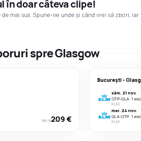
l în doar câteva clipe!
de mai sus. Spune-ne unde și când vrei să zbori, iar
zboruri spre Glasgow
București
-
Glas
sâm. 21 nov.
OTP
-
GLA
·
1 es
KLM
mar. 24 nov.
209 €
GLA
-
OTP
·
1 es
de la
KLM