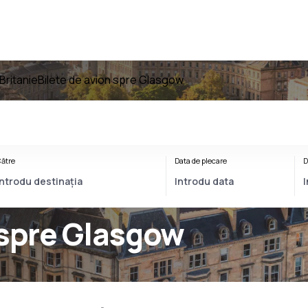
Britanie
Bilete de avion spre Glasgow
ătre
Data de plecare
D
 spre Glasgow