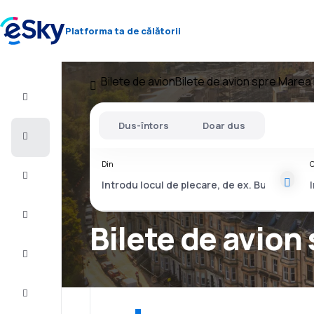
Platforma ta de călătorii
Bilete de avion
Bilete de avion spre Marea 
Zbor+Hotel
Dus-întors
Doar dus
Bilete
de
avion
Din
C
Vacanţe
Vară
2026
Bilete de avion
Iarnă
2026/27
Last
minute