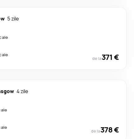
ow
5 zile
cale
cale
371 €
de la
asgow
4 zile
cale
cale
378 €
de la