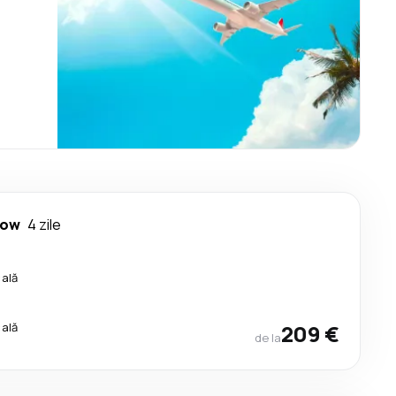
gow
4 zile
cală
cală
209 €
de la