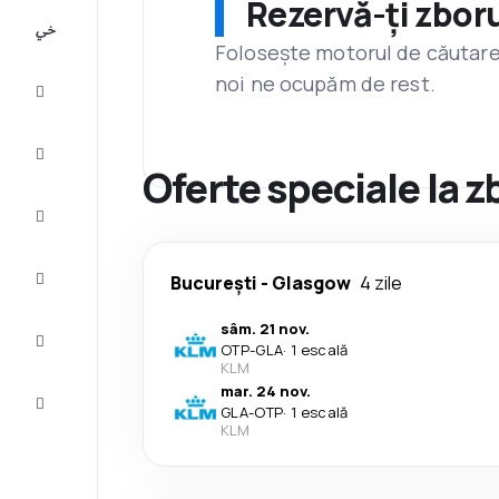
Rezervă-ți zboru
All-
inclusive
Folosește motorul de căutare 
noi ne ocupăm de rest.
City
Break
Cazare
Oferte speciale la 
Oferte
Finalizează
București
-
Glasgow
4 zile
călătoria
sâm. 21 nov.
Inspiraţie şi
OTP
-
GLA
·
1 escală
recomandări
KLM
mar. 24 nov.
Servicii
GLA
-
OTP
·
1 escală
clienți
KLM