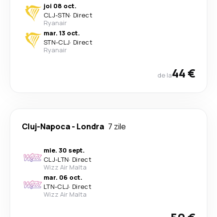
joi 08 oct.
CLJ
-
STN
·
Direct
Ryanair
mar. 13 oct.
STN
-
CLJ
·
Direct
Ryanair
44 €
de la
Cluj-Napoca
-
Londra
7 zile
mie. 30 sept.
CLJ
-
LTN
·
Direct
Wizz Air Malta
mar. 06 oct.
LTN
-
CLJ
·
Direct
Wizz Air Malta