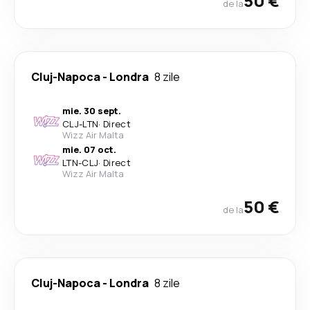
50 €
de la
Cluj-Napoca
-
Londra
8 zile
mie. 30 sept.
CLJ
-
LTN
·
Direct
Wizz Air Malta
mie. 07 oct.
LTN
-
CLJ
·
Direct
Wizz Air Malta
50 €
de la
Cluj-Napoca
-
Londra
8 zile