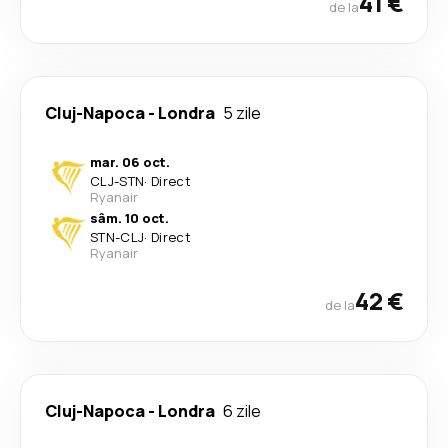
41 €
de la
Cluj-Napoca
-
Londra
5 zile
mar. 06 oct.
CLJ
-
STN
·
Direct
Ryanair
sâm. 10 oct.
STN
-
CLJ
·
Direct
Ryanair
42 €
de la
Cluj-Napoca
-
Londra
6 zile