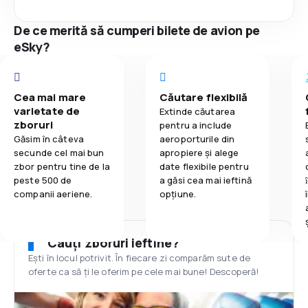
De ce merită să cumperi bilete de avion pe
eSky?
Cea mai mare
Căutare flexibilă
varietate de
Extinde căutarea
zboruri
pentru a include
Găsim în câteva
aeroporturile din
secunde cel mai bun
apropiere și alege
zbor pentru tine de la
date flexibile pentru
peste 500 de
a găsi cea mai ieftină
companii aeriene.
opțiune.
Cauți zboruri ieftine?
Ești în locul potrivit. În fiecare zi comparăm sute de
oferte ca să ți le oferim pe cele mai bune! Descoperă!