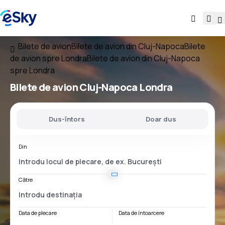
Bilete de avion
Bilete de avion din Cluj-Napoca
Bilete
de avion spre Londra
Bilete de avion din Cluj-Napoca
spre Londra
Bilete de avion
Cluj-Napoca Londra
Dus-întors
Doar dus
Din
Către
Data de plecare
Data de întoarcere