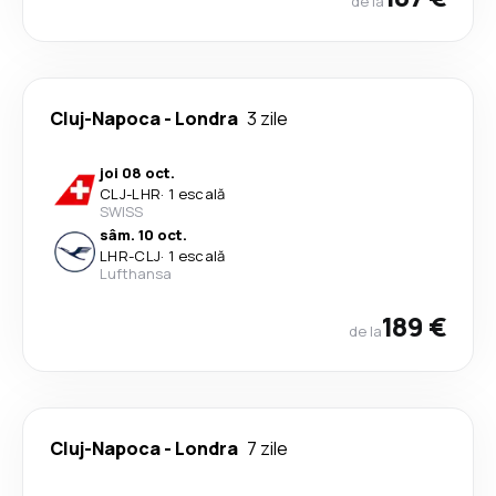
de la
Cluj-Napoca
-
Londra
3 zile
joi 08 oct.
CLJ
-
LHR
·
1 escală
SWISS
sâm. 10 oct.
LHR
-
CLJ
·
1 escală
Lufthansa
189 €
de la
Cluj-Napoca
-
Londra
7 zile