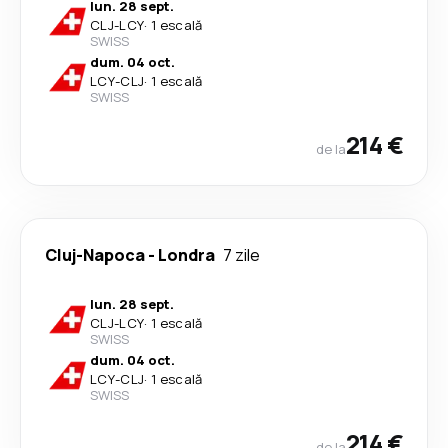
lun. 28 sept.
CLJ
-
LCY
·
1 escală
SWISS
dum. 04 oct.
LCY
-
CLJ
·
1 escală
SWISS
214 €
de la
Cluj-Napoca
-
Londra
7 zile
lun. 28 sept.
CLJ
-
LCY
·
1 escală
SWISS
dum. 04 oct.
LCY
-
CLJ
·
1 escală
SWISS
214 €
de la