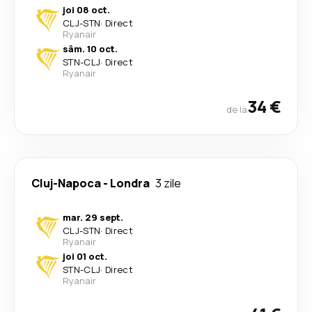
joi 08 oct.
CLJ
-
STN
·
Direct
Ryanair
sâm. 10 oct.
STN
-
CLJ
·
Direct
Ryanair
34 €
de la
Cluj-Napoca
-
Londra
3 zile
mar. 29 sept.
CLJ
-
STN
·
Direct
Ryanair
joi 01 oct.
STN
-
CLJ
·
Direct
Ryanair