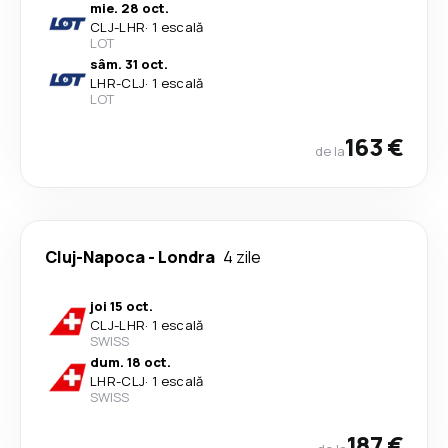
mie. 28 oct.
CLJ
-
LHR
·
1 escală
LOT
sâm. 31 oct.
LHR
-
CLJ
·
1 escală
LOT
163 €
de la
Cluj-Napoca
-
Londra
4 zile
joi 15 oct.
CLJ
-
LHR
·
1 escală
SWISS
dum. 18 oct.
LHR
-
CLJ
·
1 escală
SWISS
187 €