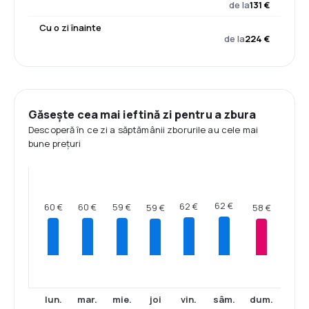
de la
131 €
Cu o zi înainte
de la
224 €
Găsește cea mai ieftină zi pentru a zbura
Descoperă în ce zi a săptămânii zborurile au cele mai
bune prețuri
62 €
62 €
60 €
60 €
59 €
59 €
58 €
lun.
mar.
mie.
joi
vin.
sâm.
dum.