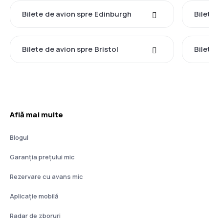
Bilete de avion spre Edinburgh
Bilete
Bilete de avion spre Bristol
Bilete
Află mai multe
Blogul
Garanția prețului mic
Rezervare cu avans mic
Aplicație mobilă
Radar de zboruri