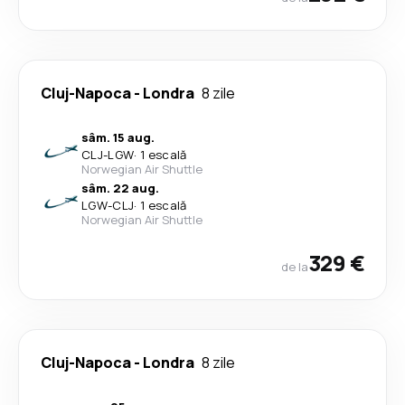
Cluj-Napoca
-
Londra
8 zile
sâm. 15 aug.
CLJ
-
LGW
·
1 escală
Norwegian Air Shuttle
sâm. 22 aug.
LGW
-
CLJ
·
1 escală
Norwegian Air Shuttle
329 €
de la
Cluj-Napoca
-
Londra
8 zile