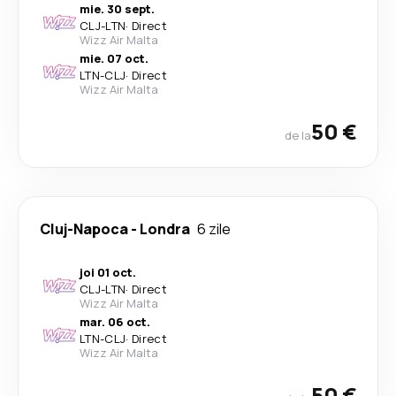
mie. 30 sept.
CLJ
-
LTN
·
Direct
Wizz Air Malta
mie. 07 oct.
LTN
-
CLJ
·
Direct
Wizz Air Malta
50 €
de la
Cluj-Napoca
-
Londra
6 zile
joi 01 oct.
CLJ
-
LTN
·
Direct
Wizz Air Malta
mar. 06 oct.
LTN
-
CLJ
·
Direct
Wizz Air Malta
50 €