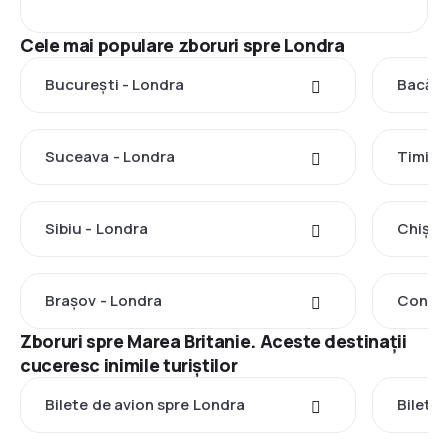
Cele mai populare zboruri spre Londra
București - Londra
Bacău 
Suceava - Londra
Timișo
Sibiu - Londra
Chișin
Brașov - Londra
Consta
Zboruri spre Marea Britanie. Aceste destinații
cuceresc inimile turiștilor
Bilete de avion spre Londra
Bilete