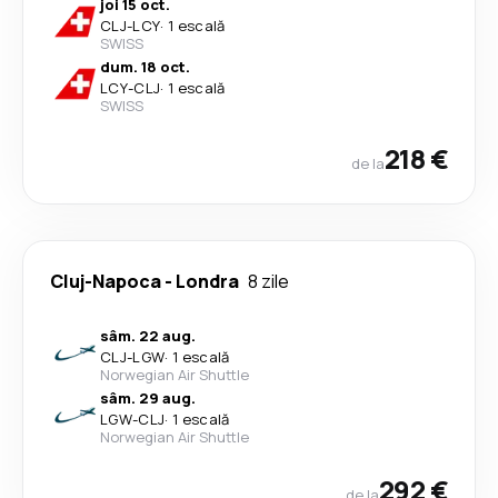
joi 15 oct.
CLJ
-
LCY
·
1 escală
SWISS
dum. 18 oct.
LCY
-
CLJ
·
1 escală
SWISS
218 €
de la
Cluj-Napoca
-
Londra
8 zile
sâm. 22 aug.
CLJ
-
LGW
·
1 escală
Norwegian Air Shuttle
sâm. 29 aug.
LGW
-
CLJ
·
1 escală
Norwegian Air Shuttle
292 €
de la