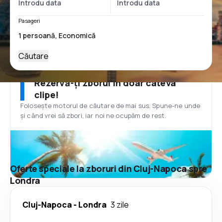
Pasageri
Căutare
Rezervă-ți zborul în doar câteva
clipe!
Folosește motorul de căutare de mai sus. Spune-ne unde
și când vrei să zbori, iar noi ne ocupăm de rest.
Oferte speciale la zboruri din Cluj-Napoca spre
Londra
Cluj-Napoca
-
Londra
3 zile