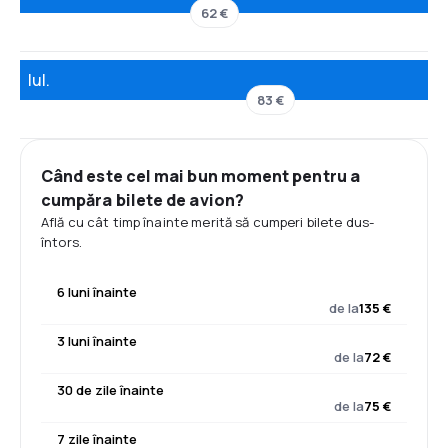
62 €
Iul.
83 €
Când este cel mai bun moment pentru a
cumpăra bilete de avion?
Află cu cât timp înainte merită să cumperi bilete dus-
întors.
6 luni înainte
de la
135 €
3 luni înainte
de la
72 €
30 de zile înainte
de la
75 €
7 zile înainte