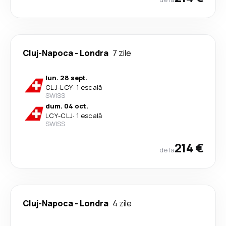
Cluj-Napoca
-
Londra
7 zile
lun. 28 sept.
CLJ
-
LCY
·
1 escală
SWISS
dum. 04 oct.
LCY
-
CLJ
·
1 escală
SWISS
214 €
de la
Cluj-Napoca
-
Londra
4 zile