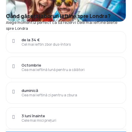
Când găsești zboruri ieftine spre Londra?
Alege momentul perfect ca să rezervi cele mai ieftine bilete
spre Londra
de la 34 €
Cel mai ieftin zbor dus-întors
Octombrie
Cea mai ieftină lună pentru a călători
duminică
Cea mai ieftină zi pentru a zbura
3 luni înainte
Cele mai mici prețuri