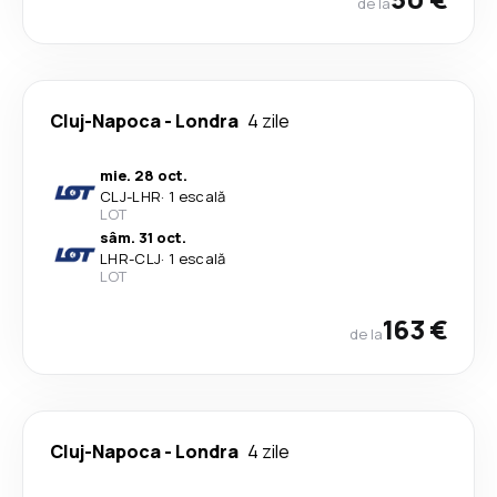
de la
Cluj-Napoca
-
Londra
4 zile
mie. 28 oct.
CLJ
-
LHR
·
1 escală
LOT
sâm. 31 oct.
LHR
-
CLJ
·
1 escală
LOT
163 €
de la
Cluj-Napoca
-
Londra
4 zile