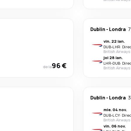
Dublin
-
Londra
7
vin. 22 ian.
DUB
-
LHR
·
Dire
British Airways
joi 28 ian.
96 €
LHR
-
DUB
·
Dire
de la
British Airways
Dublin
-
Londra
3
mie. 04 nov.
DUB
-
LCY
·
Dire
British Airways
vin. 06 nov.