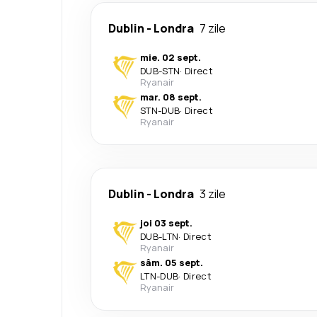
Dublin
-
Londra
7 zile
mie. 02 sept.
DUB
-
STN
·
Direct
Ryanair
mar. 08 sept.
STN
-
DUB
·
Direct
Ryanair
Dublin
-
Londra
3 zile
joi 03 sept.
DUB
-
LTN
·
Direct
Ryanair
sâm. 05 sept.
LTN
-
DUB
·
Direct
Ryanair