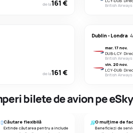
161 €
LCY
-
DUB
·
Dire
de la
British Airways
Dublin
-
Londra
4
mar. 17 nov.
DUB
-
LCY
·
Dire
British Airways
vin. 20 nov.
161 €
LCY
-
DUB
·
Dire
de la
British Airways
peri bilete de avion pe eSk
Căutare flexibilă
O mulțime de faci
Extinde căutarea pentru a include
Beneficiezi de servic