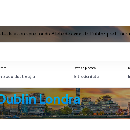
lete de avion spre Londra
Bilete de avion din Dublin spre Londra
ătre
Data de plecare
D
Dublin Londra