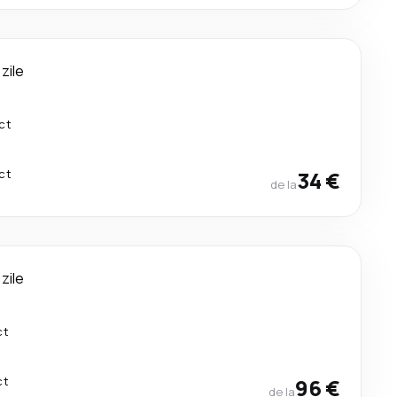
 zile
ct
ct
34 €
de la
 zile
ct
ct
96 €
de la