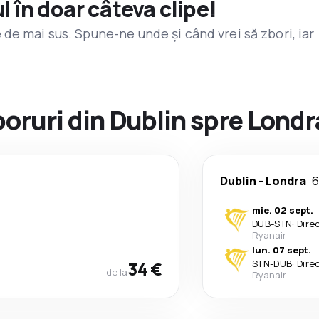
l în doar câteva clipe!
de mai sus. Spune-ne unde și când vrei să zbori, iar
boruri din Dublin spre Londr
Dublin
-
Londra
6
mie. 02 sept.
DUB
-
STN
·
Dire
Ryanair
lun. 07 sept.
34 €
STN
-
DUB
·
Dire
de la
Ryanair