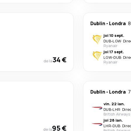
Dublin
-
Londra
8
joi 10 sept.
DUB
-
LGW
·
Dire
Ryanair
joi 17 sept.
34 €
LGW
-
DUB
·
Dire
de la
Ryanair
Dublin
-
Londra
7
vin. 22 ian.
DUB
-
LHR
·
Dire
British Airways
joi 28 ian.
95 €
LHR
-
DUB
·
Dire
de la
British Airways