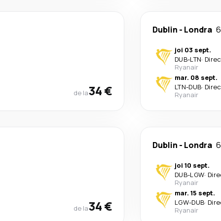
Dublin
-
Londra
6
joi 03 sept.
DUB
-
LTN
·
Dire
Ryanair
mar. 08 sept.
34 €
LTN
-
DUB
·
Dire
de la
Ryanair
Dublin
-
Londra
6
joi 10 sept.
DUB
-
LGW
·
Dire
Ryanair
mar. 15 sept.
34 €
LGW
-
DUB
·
Dire
de la
Ryanair