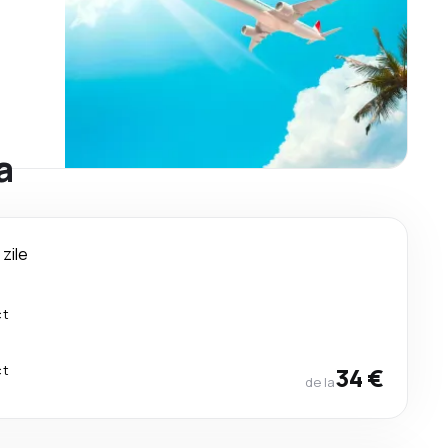
a
 zile
ct
ct
34 €
de la