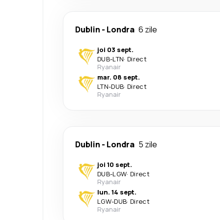
Dublin
-
Londra
6 zile
joi 03 sept.
DUB
-
LTN
·
Direct
Ryanair
mar. 08 sept.
LTN
-
DUB
·
Direct
Ryanair
Dublin
-
Londra
5 zile
joi 10 sept.
DUB
-
LGW
·
Direct
Ryanair
lun. 14 sept.
LGW
-
DUB
·
Direct
Ryanair