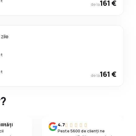
ct
161 €
de la
 zile
ct
ct
161 €
de la
y?
lități
4.7
ii
Peste 5600 de clienți ne