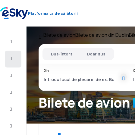
Platforma ta de călătorii
Bilete de avion
Bilete de avion din Dublin
Bi
Zbor+Hotel
Dus-întors
Doar dus
Bilete
de
avion
Din
C
Vacanţe
Vară
2026
Bilete de avion
Iarnă
2026/27
Last
minute