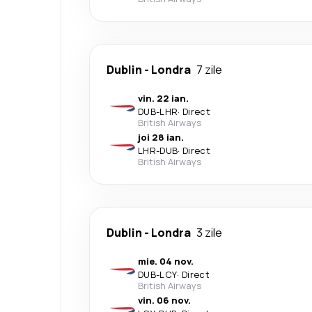
Dublin
-
Londra
7 zile
vin. 22 ian.
DUB
-
LHR
·
Direct
British Airways
joi 28 ian.
LHR
-
DUB
·
Direct
British Airways
Dublin
-
Londra
3 zile
mie. 04 nov.
DUB
-
LCY
·
Direct
British Airways
vin. 06 nov.