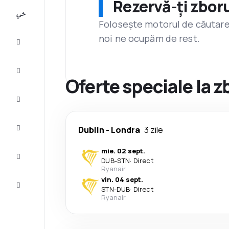
Rezervă-ți zboru
All-
inclusive
Folosește motorul de căutare 
noi ne ocupăm de rest.
City
Break
Cazare
Oferte speciale la z
Oferte
Finalizează
Dublin
-
Londra
3 zile
călătoria
mie. 02 sept.
Inspiraţie şi
DUB
-
STN
·
Direct
recomandări
Ryanair
vin. 04 sept.
Servicii
STN
-
DUB
·
Direct
clienți
Ryanair