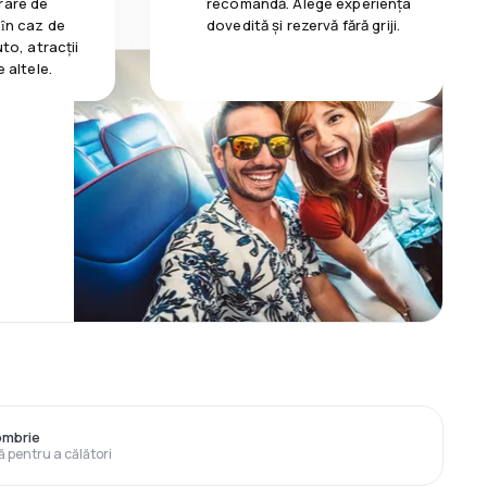
rare de
recomandă. Alege experiența
 ȋn caz de
dovedită și rezervă fără griji.
uto, atracții
e altele.
ombrie
ă pentru a călători