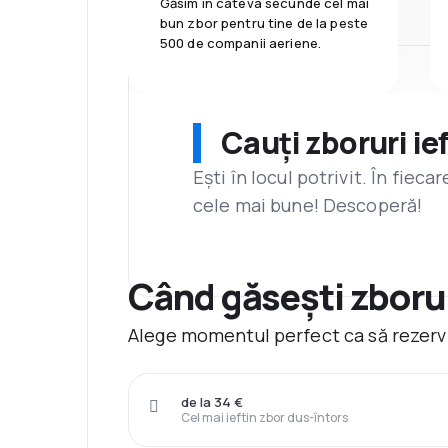
Găsim în câteva secunde cel mai
bun zbor pentru tine de la peste
500 de companii aeriene.
Cauți zboruri ie
Ești în locul potrivit. În fiec
cele mai bune! Descoperă!
Când găsești zborur
Alege momentul perfect ca să rezervi
de la 34 €
Cel mai ieftin zbor dus-întors