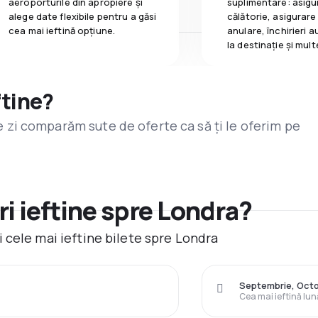
aeroporturile din apropiere și
suplimentare: asigu
alege date flexibile pentru a găsi
călătorie, asigurare
cea mai ieftină opțiune.
anulare, închirieri a
la destinaţie și mult
ftine?
are zi comparăm sute de oferte ca să ți le oferim pe
i ieftine spre Londra?
 cele mai ieftine bilete spre Londra
Septembrie, Oct
Cea mai ieftină lun