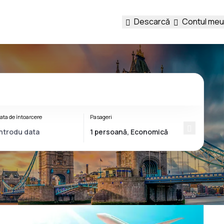
Descarcă
Contul meu
ata de întoarcere
Pasageri