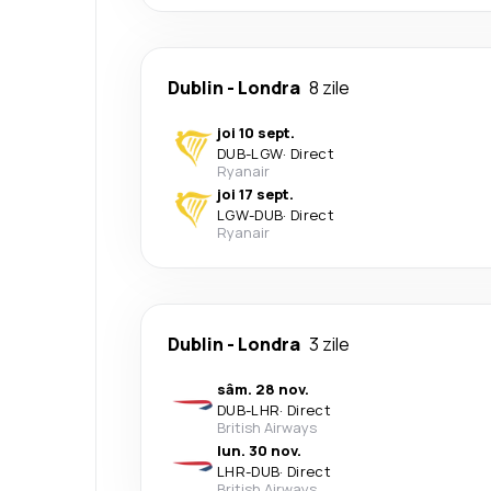
Dublin
-
Londra
8 zile
joi 10 sept.
DUB
-
LGW
·
Direct
Ryanair
joi 17 sept.
LGW
-
DUB
·
Direct
Ryanair
Dublin
-
Londra
3 zile
sâm. 28 nov.
DUB
-
LHR
·
Direct
British Airways
lun. 30 nov.
LHR
-
DUB
·
Direct
British Airways