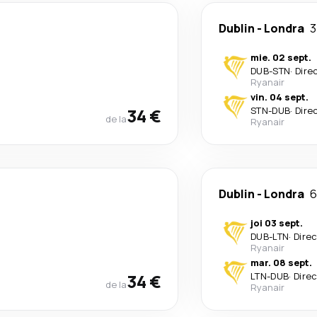
Dublin
-
Londra
3
mie. 02 sept.
DUB
-
STN
·
Dire
Ryanair
vin. 04 sept.
34 €
STN
-
DUB
·
Dire
de la
Ryanair
Dublin
-
Londra
6
joi 03 sept.
DUB
-
LTN
·
Dire
Ryanair
mar. 08 sept.
34 €
LTN
-
DUB
·
Dire
de la
Ryanair