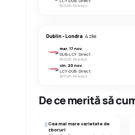
LCY
-
DUB
·
Direct
British Airways
Dublin
-
Londra
4 zile
mar. 17 nov.
DUB
-
LCY
·
Direct
British Airways
vin. 20 nov.
LCY
-
DUB
·
Direct
British Airways
De ce merită să cum
Cea mai mare varietate de
zboruri