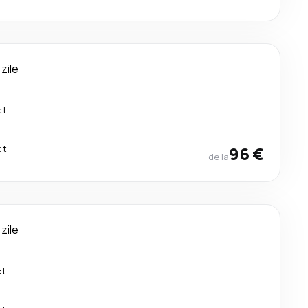
 zile
ct
ct
96 €
de la
 zile
ct