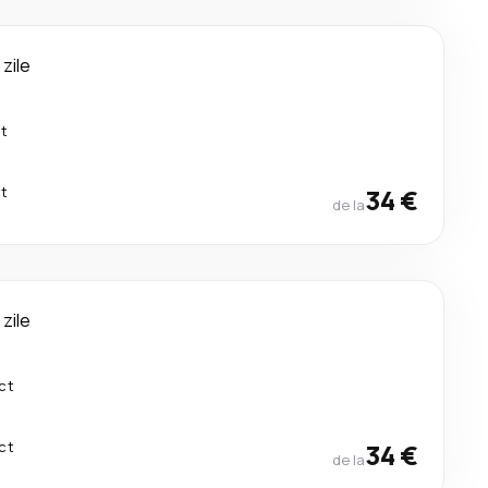
 zile
ct
ct
34 €
de la
 zile
ct
ct
34 €
de la