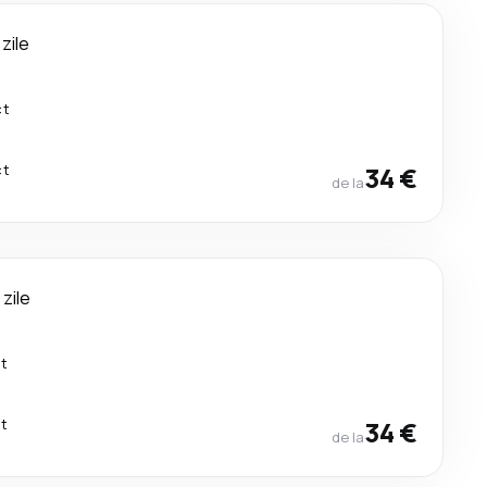
 zile
ct
ct
34 €
de la
 zile
ct
ct
34 €
de la