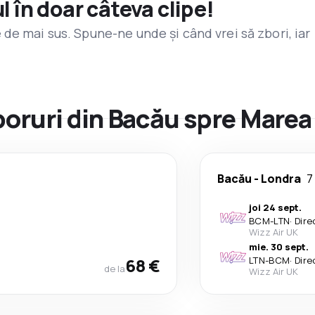
l în doar câteva clipe!
de mai sus. Spune-ne unde și când vrei să zbori, iar
zboruri din Bacău spre Marea
Bacău
-
Londra
7
joi 24 sept.
BCM
-
LTN
·
Dire
Wizz Air UK
mie. 30 sept.
68 €
LTN
-
BCM
·
Dire
de la
Wizz Air UK