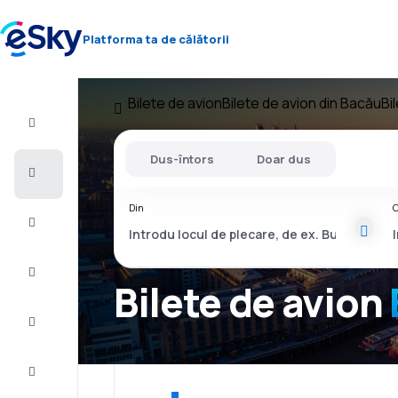
Platforma ta de călătorii
Bilete de avion
Bilete de avion din Bacău
Bi
Zbor+Hotel
Dus-întors
Doar dus
Bilete
de
avion
Din
C
Vacanţe
Vară
2026
Bilete de avion
Iarnă
2026/27
Last
minute