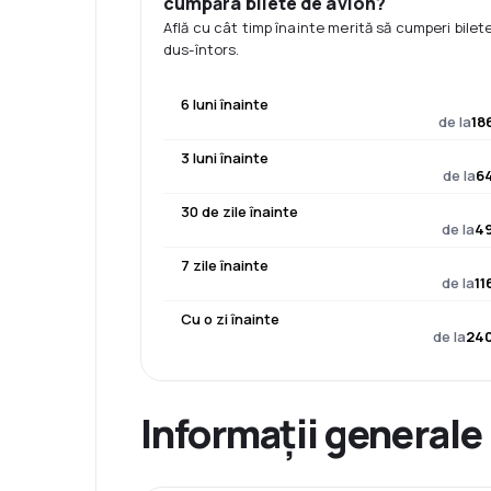
cumpăra bilete de avion?
Află cu cât timp înainte merită să cumperi bilet
dus-întors.
6 luni înainte
de la
18
3 luni înainte
de la
64
30 de zile înainte
de la
49
7 zile înainte
de la
11
Cu o zi înainte
de la
240
Informații generale