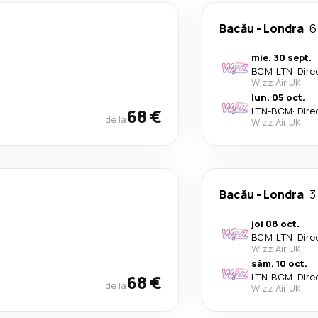
Bacău
-
Londra
6
mie. 30 sept.
BCM
-
LTN
·
Dire
Wizz Air UK
lun. 05 oct.
68 €
LTN
-
BCM
·
Dire
de la
Wizz Air UK
Bacău
-
Londra
3
joi 08 oct.
BCM
-
LTN
·
Dire
Wizz Air UK
sâm. 10 oct.
68 €
LTN
-
BCM
·
Dire
de la
Wizz Air UK