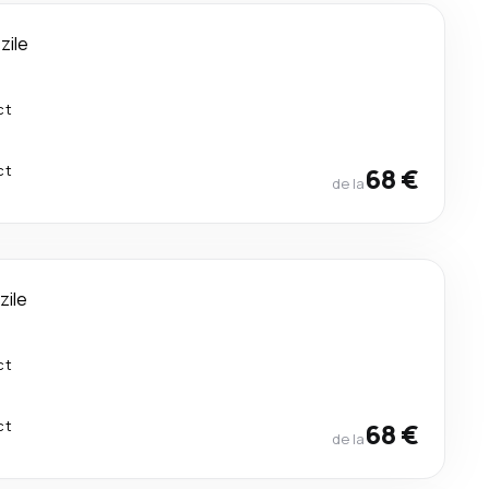
 zile
ct
ct
68 €
de la
 zile
ct
ct
68 €
de la