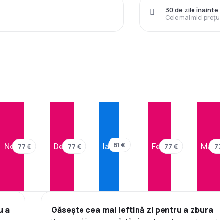
30 de zile înainte
Cele mai mici prețu
81 €
Nov.
Dec.
Ian.
Feb.
Mar.
77 €
77 €
77 €
7
u a
Găsește cea mai ieftină zi pentru a zbura