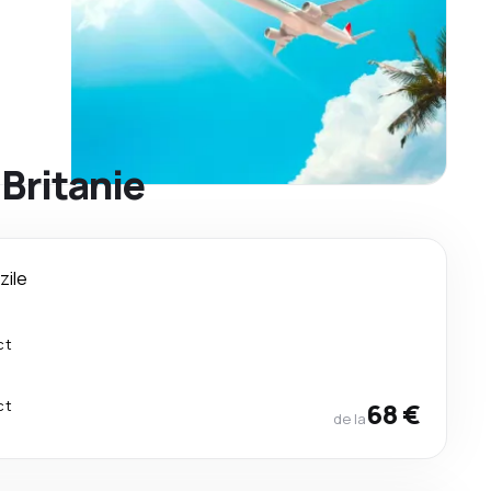
 Britanie
 zile
ct
ct
68 €
de la