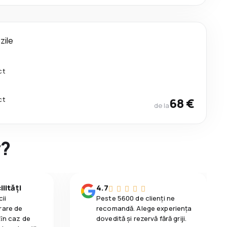
 zile
ct
ct
68 €
de la
y?
lități
4.7
ii
Peste 5600 de clienți ne
rare de
recomandă. Alege experiența
 ȋn caz de
dovedită și rezervă fără griji.