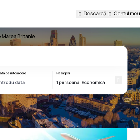
Descarcă
Contul meu
e Marea Britanie
ata de întoarcere
Pasageri