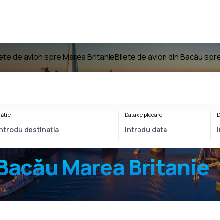
lete de avion spre Marea Britanie
Bilete de avion din Bacău spr
ătre
Data de plecare
D
Bacău Marea Britanie