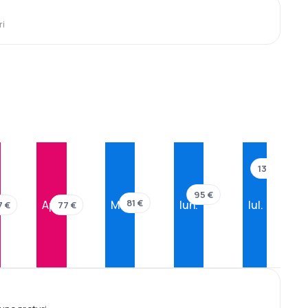
ri
138 €
95 €
81 €
Apr.
Mai
Iun.
Iul.
7 €
77 €