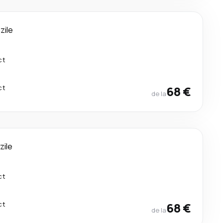
 zile
ct
ct
68 €
de la
 zile
ct
ct
68 €
de la