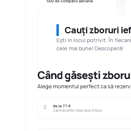
500 de companii aeriene.
Cauți zboruri ie
Ești în locul potrivit. În fiec
cele mai bune! Descoperă!
Când găsești zborur
Alege momentul perfect ca să rezervi
de la 77 €
Cel mai ieftin zbor dus-întors