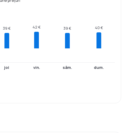
une prețuri
42 €
40 €
39 €
39 €
joi
vin.
sâm.
dum.