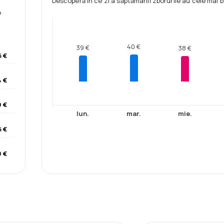
Descoperă în ce zi a săptămânii zborurile au cele mai b
e
40 €
39 €
38 €
6 €
 €
 €
lun.
mar.
mie.
6 €
 €