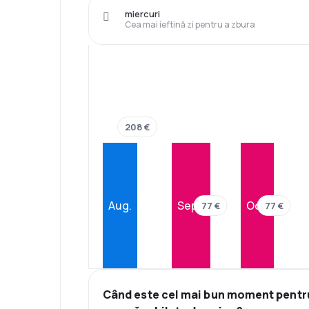
miercuri
Cea mai ieftină zi pentru a zbura
208 €
Aug.
Sept.
Oct.
77 €
77 €
Când este cel mai bun moment pentr