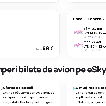
Bacău
-
Londra
4
sâm. 24 oct.
BCM
-
LTN
·
Dire
Wizz Air UK
mar. 27 oct.
68 €
LTN
-
BCM
·
Dire
de la
Wizz Air UK
peri bilete de avion pe eSk
Căutare flexibilă
O mulțime de faci
Extinde căutarea pentru a include
Beneficiezi de servic
aeroporturile din apropiere și
suplimentare: asigu
alege date flexibile pentru a găsi
călătorie, asigurare