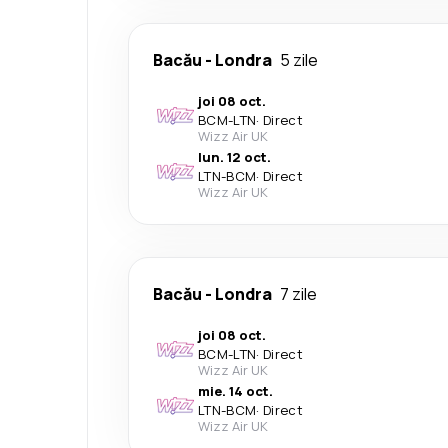
Bacău
-
Londra
5 zile
joi 08 oct.
BCM
-
LTN
·
Direct
Wizz Air UK
lun. 12 oct.
LTN
-
BCM
·
Direct
Wizz Air UK
Bacău
-
Londra
7 zile
joi 08 oct.
BCM
-
LTN
·
Direct
Wizz Air UK
mie. 14 oct.
LTN
-
BCM
·
Direct
Wizz Air UK