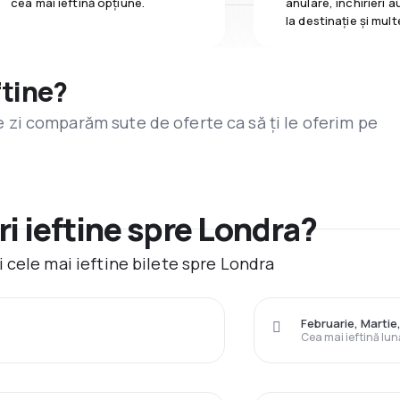
cea mai ieftină opțiune.
anulare, închirieri a
la destinaţie și mult
ftine?
are zi comparăm sute de oferte ca să ți le oferim pe
i ieftine spre Londra?
 cele mai ieftine bilete spre Londra
Februarie, Martie
Cea mai ieftină lun