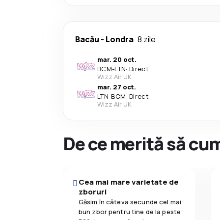
Bacău
-
Londra
8 zile
mar. 20 oct.
BCM
-
LTN
·
Direct
Wizz Air UK
mar. 27 oct.
LTN
-
BCM
·
Direct
Wizz Air UK
De ce merită să cum
Cea mai mare varietate de
zboruri
Găsim în câteva secunde cel mai
bun zbor pentru tine de la peste