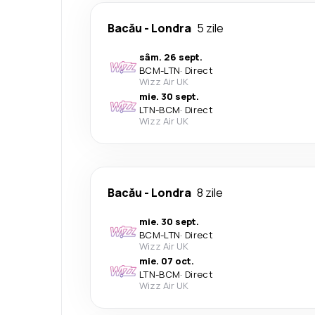
Bacău
-
Londra
5 zile
sâm. 26 sept.
BCM
-
LTN
·
Direct
Wizz Air UK
mie. 30 sept.
LTN
-
BCM
·
Direct
Wizz Air UK
Bacău
-
Londra
8 zile
mie. 30 sept.
BCM
-
LTN
·
Direct
Wizz Air UK
mie. 07 oct.
LTN
-
BCM
·
Direct
Wizz Air UK