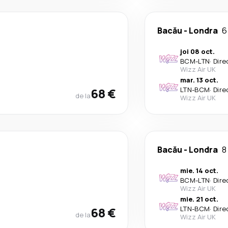
Bacău
-
Londra
6
joi 08 oct.
BCM
-
LTN
·
Dire
Wizz Air UK
mar. 13 oct.
68 €
LTN
-
BCM
·
Dire
de la
Wizz Air UK
Bacău
-
Londra
8
mie. 14 oct.
BCM
-
LTN
·
Dire
Wizz Air UK
mie. 21 oct.
68 €
LTN
-
BCM
·
Dire
de la
Wizz Air UK