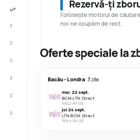
Rezervă-ți zboru
All-
inclusive
Folosește motorul de căutare 
noi ne ocupăm de rest.
City
Break
Cazare
Oferte speciale la 
Oferte
Finalizează
Bacău
-
Londra
3 zile
călătoria
mar. 22 sept.
Inspiraţie şi
BCM
-
LTN
·
Direct
recomandări
Wizz Air UK
joi 24 sept.
Servicii
LTN
-
BCM
·
Direct
clienți
Wizz Air UK