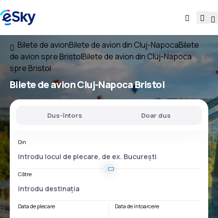
Bilete de avion
Bilete de avion din Cluj-Napoca
Bilete
de avion spre Bristol
Bilete de avion din Cluj-Napoca
spre Bristol
Bilete de avion
Cluj-Napoca Bristol
Dus-întors
Doar dus
Din
Către
Data de plecare
Data de întoarcere