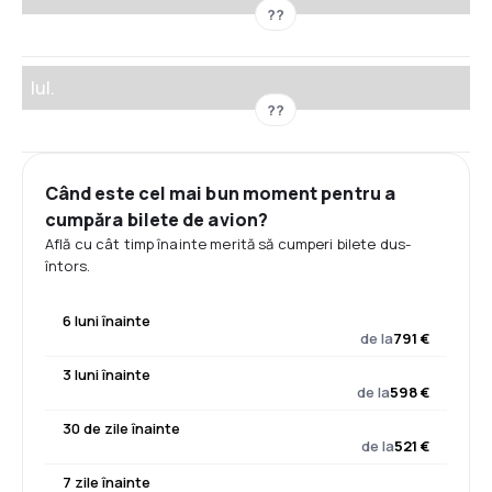
??
Iul.
??
Când este cel mai bun moment pentru a
cumpăra bilete de avion?
Află cu cât timp înainte merită să cumperi bilete dus-
întors.
6 luni înainte
de la
791 €
3 luni înainte
de la
598 €
30 de zile înainte
de la
521 €
7 zile înainte