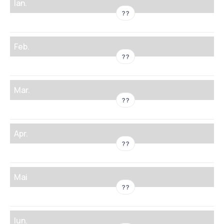
Ian.
??
Feb.
??
Mar.
??
Apr.
??
Mai
??
Iun.