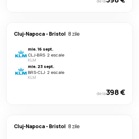
de la
Cluj-Napoca
-
Bristol
8 zile
mie. 16 sept.
CLJ
-
BRS
·
2 escale
KLM
mie. 23 sept.
BRS
-
CLJ
·
2 escale
KLM
398 €
de la
Cluj-Napoca
-
Bristol
8 zile