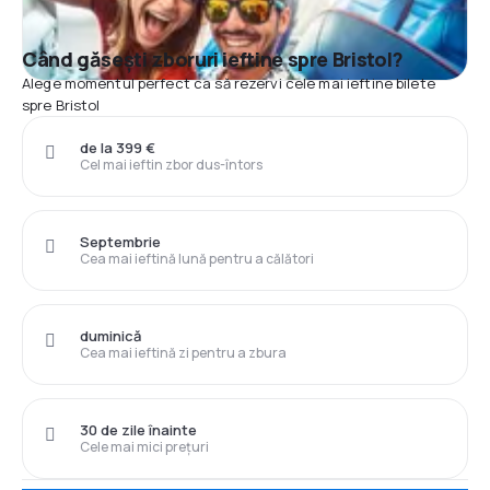
Când găsești zboruri ieftine spre Bristol?
Alege momentul perfect ca să rezervi cele mai ieftine bilete
spre Bristol
de la 399 €
Cel mai ieftin zbor dus-întors
Septembrie
Cea mai ieftină lună pentru a călători
duminică
Cea mai ieftină zi pentru a zbura
30 de zile înainte
Cele mai mici prețuri