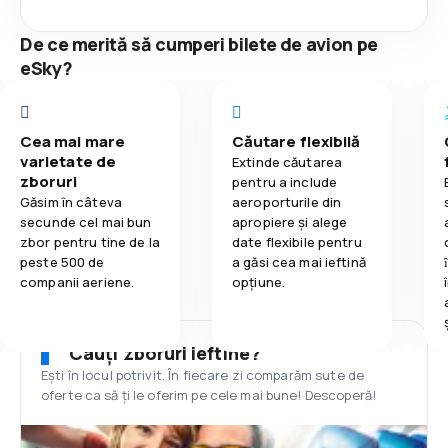
De ce merită să cumperi bilete de avion pe
eSky?
Cea mai mare
Căutare flexibilă
varietate de
Extinde căutarea
zboruri
pentru a include
Găsim în câteva
aeroporturile din
secunde cel mai bun
apropiere și alege
zbor pentru tine de la
date flexibile pentru
peste 500 de
a găsi cea mai ieftină
companii aeriene.
opțiune.
Cauți zboruri ieftine?
Ești în locul potrivit. În fiecare zi comparăm sute de
oferte ca să ți le oferim pe cele mai bune! Descoperă!