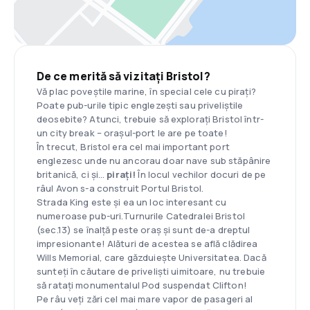
De ce merită să vizitați Bristol?
Vă plac poveștile marine, în special cele cu pirați?
Poate pub-urile tipic englezești sau priveliștile
deosebite? Atunci, trebuie să explorați Bristol într-
un city break – orașul-port le are pe toate!
În trecut, Bristol era cel mai important port
englezesc unde nu ancorau doar nave sub stăpânire
britanică, ci și…
pirați!
În locul vechilor docuri de pe
râul Avon s-a construit Portul Bristol.
Strada King este și ea un loc interesant cu
numeroase pub-uri.Turnurile Catedralei Bristol
(sec.13) se înalță peste oraș și sunt de-a dreptul
impresionante! Alături de acestea se află clădirea
Wills Memorial, care găzduiește Universitatea. Dacă
sunteți în căutare de priveliști uimitoare, nu trebuie
să ratați monumentalul Pod suspendat Clifton!
Pe râu veți zări cel mai mare vapor de pasageri al