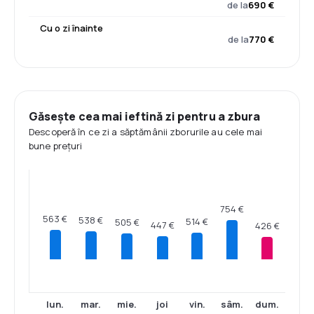
de la
690 €
Cu o zi înainte
de la
770 €
Găsește cea mai ieftină zi pentru a zbura
Descoperă în ce zi a săptămânii zborurile au cele mai
bune prețuri
754 €
563 €
538 €
514 €
505 €
447 €
426 €
lun.
mar.
mie.
joi
vin.
sâm.
dum.