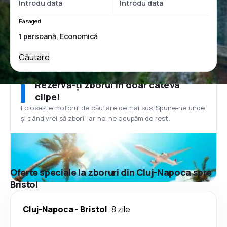
Pasageri
Căutare
Rezervă-ți zborul în doar câteva
clipe!
Folosește motorul de căutare de mai sus. Spune-ne unde
și când vrei să zbori, iar noi ne ocupăm de rest.
Oferte speciale la zboruri din Cluj-Napoca spre
Bristol
Cluj-Napoca
-
Bristol
8 zile