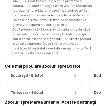
lumii (SS Great Britain) din a doua jumătate a
secolului 19, care a navigat către U.S. (interiorul său
reprezentând astăzi un muzeu). Iubitorii de artă si
natură vor fi încântați de expozițiile de la Muzeul și
Galeriile de Artă Bristol, în timp ce pasionații dZe
știință vor explora Muzeul At-Bristol.
Dacă preferați să vă bucurați de suflul orașului și să
observați localnicii, în loc să vă plimbați cu un ghid
sau o hartă în mână, mergeți într-unul dintre parcuri.
În zilele călduroase (dese în Bristol), aici se
desfășoară
toată viața socială a orașului
– perfect
pentru un city break relaxant!
Cele mai populare zboruri spre Bristol
București - Bristol
Budape
Timișoara - Bristol
Dublin 
Zboruri spre Marea Britanie. Aceste destinații