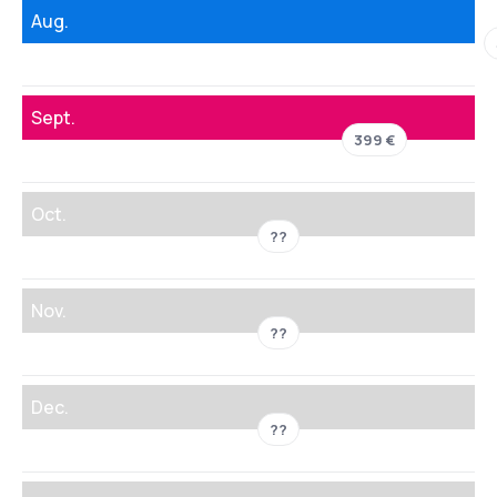
Aug.
Sept.
399 €
Oct.
??
Nov.
??
Dec.
??