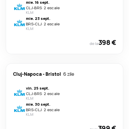
mie. 16 sept.
CLJ
-
BRS
·
2 escale
KLM
mie. 23 sept.
BRS
-
CLJ
·
2 escale
KLM
398 €
de la
Cluj-Napoca
-
Bristol
6 zile
vin. 25 sept.
CLJ
-
BRS
·
2 escale
KLM
mie. 30 sept.
BRS
-
CLJ
·
2 escale
KLM
399 €