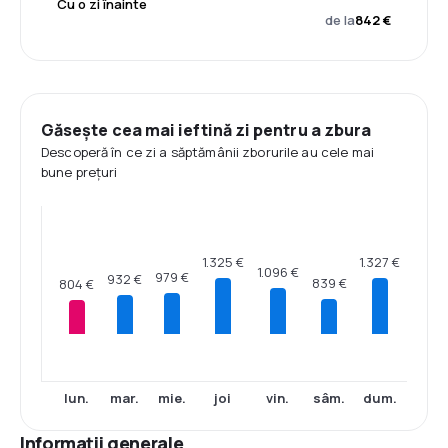
Cu o zi înainte
de la
842 €
Găsește cea mai ieftină zi pentru a zbura
Descoperă în ce zi a săptămânii zborurile au cele mai
bune prețuri
1.327 €
1.325 €
1.096 €
979 €
932 €
839 €
804 €
lun.
mar.
mie.
joi
vin.
sâm.
dum.
Informații generale