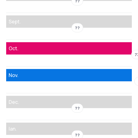
??
Sept.
??
Oct.
7
Nov.
Dec.
??
Ian.
??