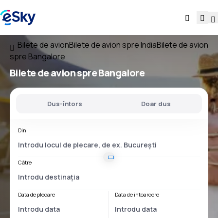
Bilete de avion
Bilete de avion spre India
Bilete de avion
spre Bangalore
Bilete de avion spre Bangalore
Dus-întors
Doar dus
Din
Către
Data de plecare
Data de întoarcere