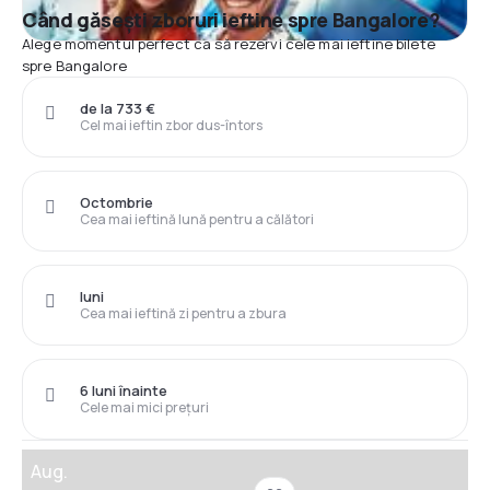
Când găsești zboruri ieftine spre Bangalore?
Alege momentul perfect ca să rezervi cele mai ieftine bilete
spre Bangalore
de la 733 €
Cel mai ieftin zbor dus-întors
Octombrie
Cea mai ieftină lună pentru a călători
luni
Cea mai ieftină zi pentru a zbura
6 luni înainte
Cele mai mici prețuri
Aug.