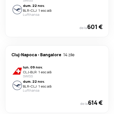
SWISS
dum. 22 nov.
BLR
-
CLJ
·
1 escală
Lufthansa
601 €
de la
Cluj-Napoca
-
Bangalore
14 zile
lun. 09 nov.
CLJ
-
BLR
·
1 escală
SWISS
dum. 22 nov.
BLR
-
CLJ
·
1 escală
Lufthansa
614 €
de la