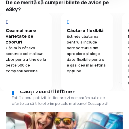
De ce merită să cumperi bilete de avion pe
eSky?
Cea mai mare
Căutare flexibilă
varietate de
Extinde căutarea
zboruri
pentru a include
Găsim în câteva
aeroporturile din
secunde cel mai bun
apropiere și alege
zbor pentru tine de la
date flexibile pentru
peste 500 de
a găsi cea mai ieftină
companii aeriene.
opțiune.
Cauți zboruri ieftine?
Ești în locul potrivit. În fiecare zi comparăm sute de
oferte ca să ți le oferim pe cele mai bune! Descoperă!