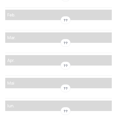
Feb.
??
Mar.
??
Apr.
??
Mai
??
Iun.
??