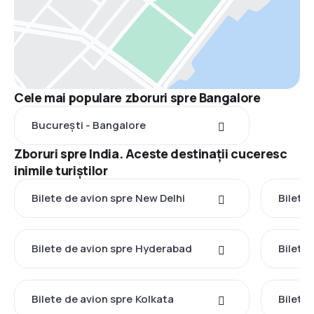
Cele mai populare zboruri spre Bangalore
București - Bangalore
Zboruri spre India. Aceste destinații cuceresc
inimile turiștilor
Bilete de avion spre New Delhi
Bilete
Bilete de avion spre Hyderabad
Bilete
Bilete de avion spre Kolkata
Bilete 