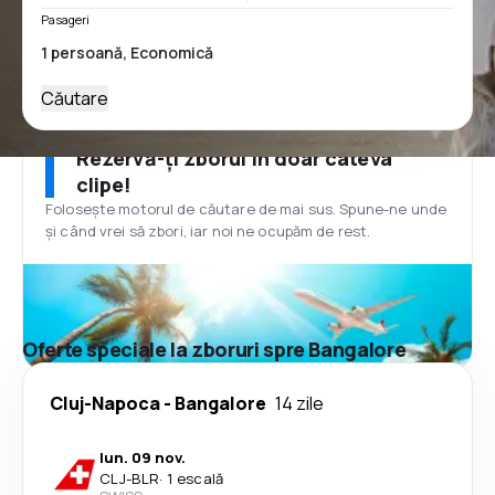
Pasageri
Căutare
Rezervă-ți zborul în doar câteva
clipe!
Folosește motorul de căutare de mai sus. Spune-ne unde
și când vrei să zbori, iar noi ne ocupăm de rest.
Oferte speciale la zboruri spre Bangalore
Cluj-Napoca
-
Bangalore
14 zile
lun. 09 nov.
CLJ
-
BLR
·
1 escală