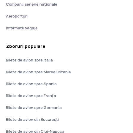
Companii aeriene naţionale
Aeroporturi
Informații bagaje
Zboruri populare
Bilete de avion spre Italia
Bilete de avion spre Marea Britanie
Bilete de avion spre Spania
Bilete de avion spre Franţa
Bilete de avion spre Germania
Bilete de avion din București
Bilete de avion din Cluj-Napoca