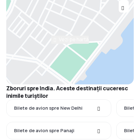
Vezi pe hartă
Zboruri spre India. Aceste destinații cuceresc
inimile turiștilor
Bilete de avion spre New Delhi
Bilete
Bilete de avion spre Panaji
Bilete