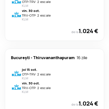
OTP
-
TRV
·
2 escale
KLM
vin. 30 oct.
TRV
-
OTP
·
2 escale
KLM
1.024 €
de la
București
-
Thiruvananthapuram
16 zile
joi 15 oct.
OTP
-
TRV
·
2 escale
KLM
vin. 30 oct.
TRV
-
OTP
·
2 escale
KLM
1.024 €
de la