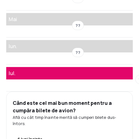
Mai
??
Iun.
??
Iul.
Când este cel mai bun moment pentru a
cumpăra bilete de avion?
Află cu cât timp înainte merită să cumperi bilete dus-
întors.