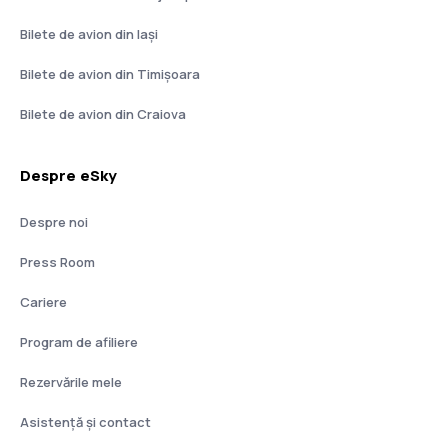
Bilete de avion din Iași
Bilete de avion din Timișoara
Bilete de avion din Craiova
Despre eSky
Despre noi
Press Room
Cariere
Program de afiliere
Rezervările mele
Asistenţă şi contact