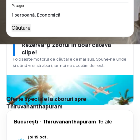
Pasageri
Căutare
Rezervă-ți zborul în doar câteva
clipe!
Folosește motorul de căutare de mai sus. Spune-ne unde
și când vrei să zbori, iar noi ne ocupăm de rest.
Oferte speciale la zboruri spre
Thiruvananthapuram
București
-
Thiruvananthapuram
16 zile
joi 15 oct.