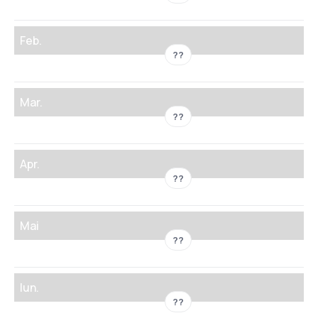
Feb.
??
Mar.
??
Apr.
??
Mai
??
Iun.
??