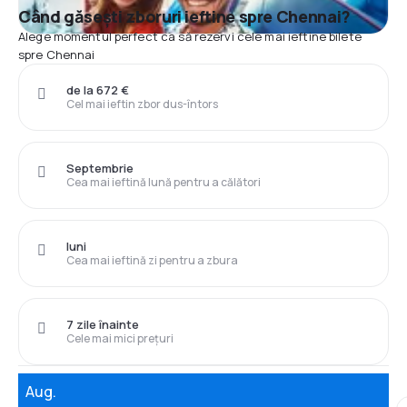
Când găsești zboruri ieftine spre Chennai?
Alege momentul perfect ca să rezervi cele mai ieftine bilete
spre Chennai
de la 672 €
Cel mai ieftin zbor dus-întors
Septembrie
Cea mai ieftină lună pentru a călători
luni
Cea mai ieftină zi pentru a zbura
7 zile înainte
Cele mai mici prețuri
Aug.