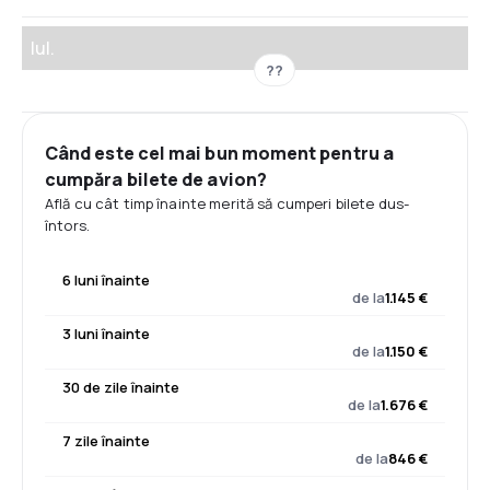
Iul.
??
Când este cel mai bun moment pentru a
cumpăra bilete de avion?
Află cu cât timp înainte merită să cumperi bilete dus-
întors.
6 luni înainte
de la
1.145 €
3 luni înainte
de la
1.150 €
30 de zile înainte
de la
1.676 €
7 zile înainte
de la
846 €