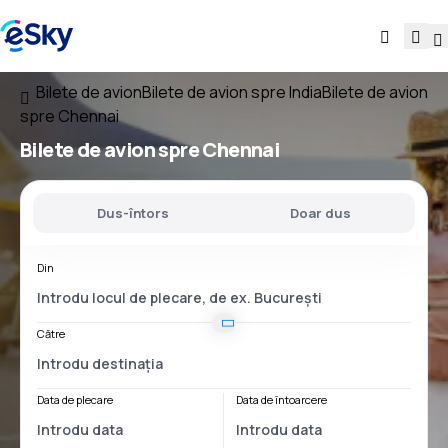
Bilete de avion
Bilete de avion spre India
Bilete de avion
spre Chennai
Bilete de avion spre Chennai
Dus-întors
Doar dus
Din
Către
Data de plecare
Data de întoarcere