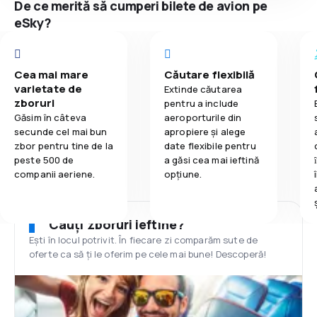
De ce merită să cumperi bilete de avion pe
eSky?
Cea mai mare
Căutare flexibilă
varietate de
Extinde căutarea
zboruri
pentru a include
Găsim în câteva
aeroporturile din
secunde cel mai bun
apropiere și alege
zbor pentru tine de la
date flexibile pentru
peste 500 de
a găsi cea mai ieftină
companii aeriene.
opțiune.
Cauți zboruri ieftine?
Ești în locul potrivit. În fiecare zi comparăm sute de
oferte ca să ți le oferim pe cele mai bune! Descoperă!