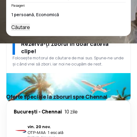
Pasageri
Căutare
Rezervă-ți zborul în doar câteva
clipe!
Folosește motorul de căutare de mai sus. Spune-ne unde
și când vrei să zbori, iar noi ne ocupăm de rest.
Oferte speciale la zboruri spre Chennai
București
-
Chennai
10 zile
vin. 20 nov.
OTP
-
MAA
·
1 escală