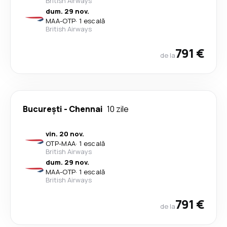
British Airways
dum. 29 nov.
MAA
-
OTP
·
1 escală
British Airways
791 €
de la
București
-
Chennai
10 zile
vin. 20 nov.
OTP
-
MAA
·
1 escală
British Airways
dum. 29 nov.
MAA
-
OTP
·
1 escală
British Airways
791 €
de la