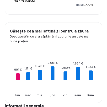
Cu o zi înainte
de la
1.777 €
Găsește cea mai ieftină zi pentru a zbura
Descoperă în ce zi a săptămânii zborurile au cele mai
bune prețuri
2.051 €
1.934 €
1.540 €
1.433 €
1.280 €
1.171 €
991 €
lun.
mar.
mie.
joi
vin.
sâm.
dum.
Informații generale