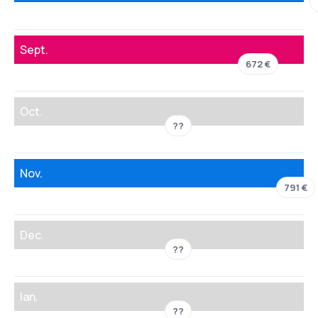
Sept.
672 €
Oct.
??
Nov.
791 €
Dec.
??
Ian.
??