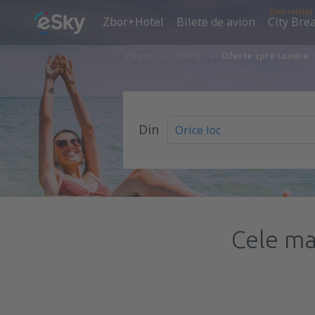
Zbor+Hotel
Zbor+Hotel
Bilete de avion
City Bre
eSky.ro
Oferte
Oferte spre Londra
Din
Cele ma