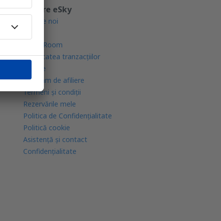
Despre eSky
Despre noi
Blogul
Press Room
Securitatea tranzacţiilor
Cariere
Program de afiliere
Termeni şi condiţii
Rezervările mele
Politica de Confidențialitate
Politică cookie
Asistenţă şi contact
Confidențialitate