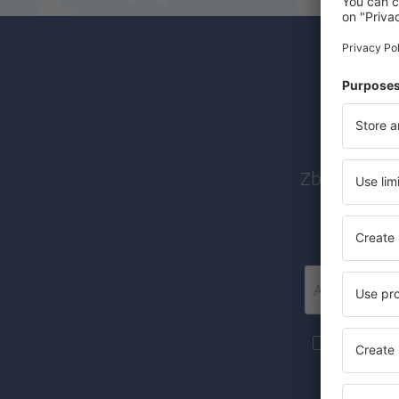
Abon
Zboruri ieft
Mai multe c
materiale in
furnizat-o.