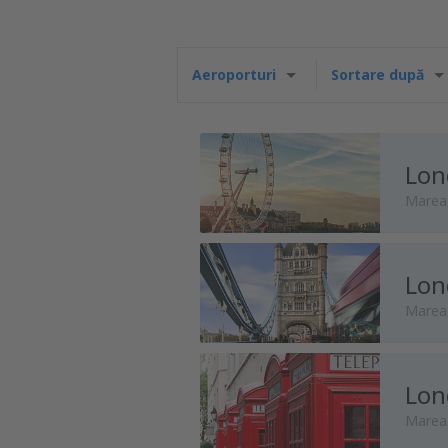
Aeroporturi
Sortare după
Lon
Marea 
Lon
Marea 
Lon
Marea 