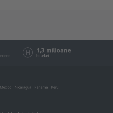
1,3 milioane
eriene
hoteluri
México
Nicaragua
Panamá
Perú