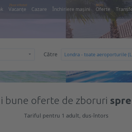
Zbor+Hotel
NOU
ak
Vacanţe
Cazare
Închiriere mașini
Oferte
Transfe
Către
i bune oferte de zboruri
spre
Tariful pentru 1 adult, dus-întors