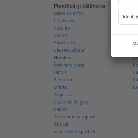
Planifică-ți călătoria
Af
Bilete de avion
Ga
City Break
Ap
Vacanţe
Ra
Cazare
Co
Zbor+Hotel
Co
Căutare Zboruri
Re
Hoteluri
Ae
Închiriere mașini
Re
Iahturi
Ca
Feriboturi
In
Oferte
FA
Asigurări
Rezervări de grup
Parcări
Transferuri aeroport
Atracţii
Evenimente sportive