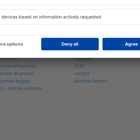
lă mai multe
Companii aeriene
ranția prețului mic
Wizz Air
licație mobilă
Tarom
dar de zboruri
HiSky
mpanii aeriene
Ryanair
mpanii aeriene naţionale
Lufthansa
cenzii companii aeriene
Turkish Airlines
roporturi
Pegasus
cenzii aeroporturi
KLM
lendar de prețuri
easyJet
formații bagaje
Austrian Airlines
Q - Ghid de călătorie