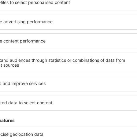
 căsuței de mai sus, furnizarea adresei de e-mail și apăsarea butonului „Înscrie
t), vă dați acordul ca datele dumneavoastră personale
eSky.pl S.A.
eSky.pl S.A.
rcă aplicația noastră
anizează-ţi convenabil
iile
bine evaluată aplicație din categoria călătoriilor
rte zilnice la îndemână
zervările tale într-un singur loc