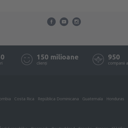
50
150 milioane
950
ri
clienți
companii a
ombia
Costa Rica
República Dominicana
Guatemala
Honduras