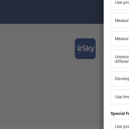
Prin bifarea
(concomiten
Desca
și org
călător
Cea mai 
Noi ofe
Toate re