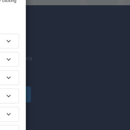
67
DE LA
EUR
c mai
68
DE LA
EUR
nice înaintea
72
DE LA
EUR
!
75
DE LA
EUR
Înscriere
134
DE LA
EUR
să primesc
pe care am