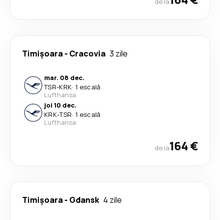
de la
Timișoara
-
Cracovia
3 zile
mar. 08 dec.
TSR
-
KRK
·
1 escală
Lufthansa
joi 10 dec.
KRK
-
TSR
·
1 escală
Lufthansa
164 €
de la
Timișoara
-
Gdansk
4 zile