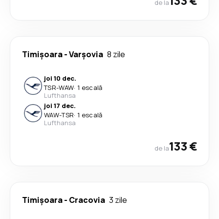
133 €
de la
Timișoara
-
Varşovia
8 zile
joi 10 dec.
TSR
-
WAW
·
1 escală
Lufthansa
joi 17 dec.
WAW
-
TSR
·
1 escală
Lufthansa
133 €
de la
Timișoara
-
Cracovia
3 zile