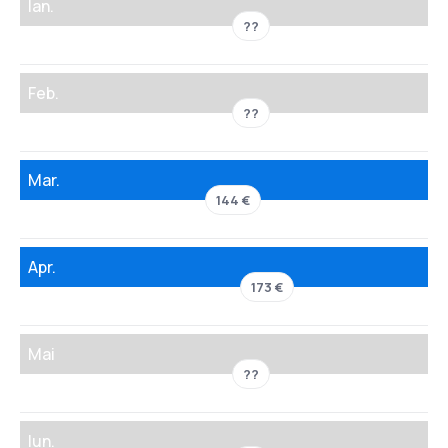
Ian.
??
Feb.
??
Mar.
144 €
Apr.
173 €
Mai
??
Iun.