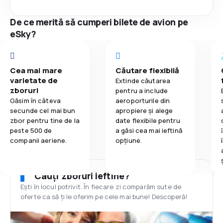
De ce merită să cumperi bilete de avion pe
eSky?
Cea mai mare
Căutare flexibilă
varietate de
Extinde căutarea
zboruri
pentru a include
Găsim în câteva
aeroporturile din
secunde cel mai bun
apropiere și alege
zbor pentru tine de la
date flexibile pentru
peste 500 de
a găsi cea mai ieftină
companii aeriene.
opțiune.
Cauți zboruri ieftine?
Ești în locul potrivit. În fiecare zi comparăm sute de
oferte ca să ți le oferim pe cele mai bune! Descoperă!