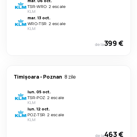
mar. 06 oct.
TSR
-
WRO
·
2 escale
KLM
mar. 13 oct.
WRO
-
TSR
·
2 escale
KLM
399 €
de la
Timișoara
-
Poznan
8 zile
lun. 05 oct.
TSR
-
POZ
·
2 escale
KLM
lun. 12 oct.
POZ
-
TSR
·
2 escale
KLM
463 €
de la