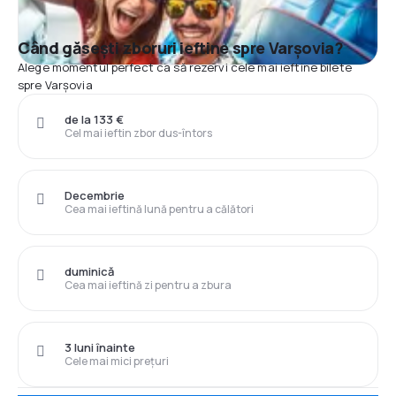
Când găsești zboruri ieftine spre Varşovia?
Alege momentul perfect ca să rezervi cele mai ieftine bilete
spre Varşovia
de la 133 €
Cel mai ieftin zbor dus-întors
Decembrie
Cea mai ieftină lună pentru a călători
duminică
Cea mai ieftină zi pentru a zbura
3 luni înainte
Cele mai mici prețuri