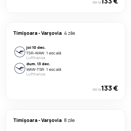
133 €
de la
Timișoara
-
Varşovia
4 zile
joi 10 dec.
TSR
-
WAW
·
1 escală
Lufthansa
dum. 13 dec.
WAW
-
TSR
·
1 escală
Lufthansa
133 €
de la
Timișoara
-
Varşovia
8 zile