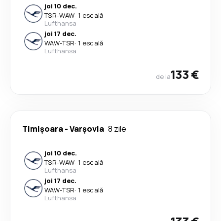
joi 10 dec.
TSR
-
WAW
·
1 escală
Lufthansa
joi 17 dec.
WAW
-
TSR
·
1 escală
Lufthansa
133 €
de la
Timișoara
-
Varşovia
8 zile
joi 10 dec.
TSR
-
WAW
·
1 escală
Lufthansa
joi 17 dec.
WAW
-
TSR
·
1 escală
Lufthansa