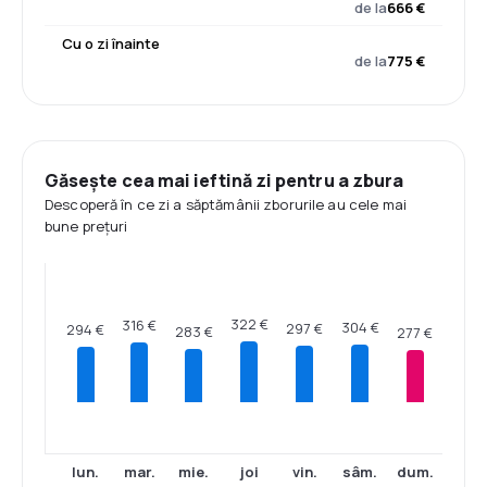
de la
666 €
Cu o zi înainte
de la
775 €
Găsește cea mai ieftină zi pentru a zbura
Descoperă în ce zi a săptămânii zborurile au cele mai
bune prețuri
322 €
316 €
304 €
297 €
294 €
283 €
277 €
lun.
mar.
mie.
joi
vin.
sâm.
dum.