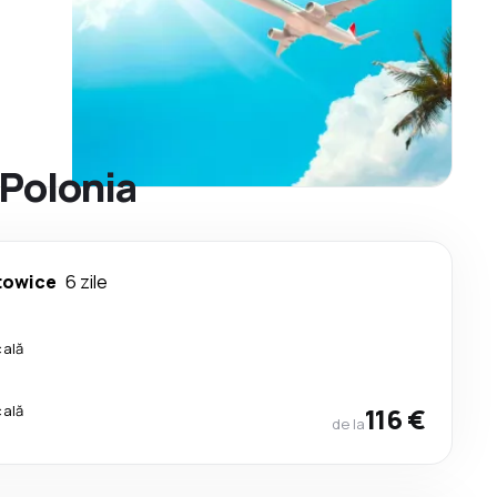
 Polonia
towice
6 zile
cală
cală
116 €
de la