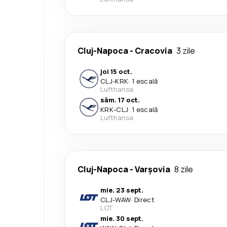
Cluj-Napoca
-
Cracovia
3 zile
joi 15 oct.
CLJ
-
KRK
·
1 escală
Lufthansa
sâm. 17 oct.
KRK
-
CLJ
·
1 escală
Lufthansa
Cluj-Napoca
-
Varşovia
8 zile
mie. 23 sept.
CLJ
-
WAW
·
Direct
LOT
mie. 30 sept.