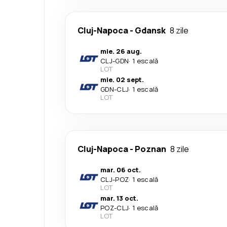
Cluj-Napoca
-
Gdansk
8 zile
mie. 26 aug.
CLJ
-
GDN
·
1 escală
LOT
mie. 02 sept.
GDN
-
CLJ
·
1 escală
LOT
Cluj-Napoca
-
Poznan
8 zile
mar. 06 oct.
CLJ
-
POZ
·
1 escală
LOT
mar. 13 oct.
POZ
-
CLJ
·
1 escală
LOT