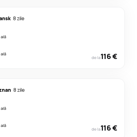
ansk
8 zile
cală
cală
116 €
de la
znan
8 zile
cală
cală
116 €
de la