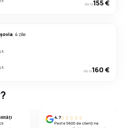
ct
155 €
de la
rşovia
4 zile
ct
ct
160 €
de la
y?
lități
4.7
ii
Peste 5600 de clienți ne