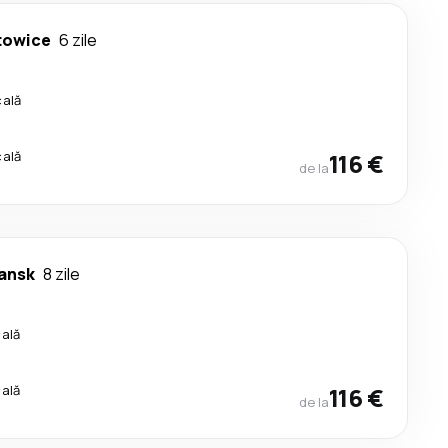
towice
6 zile
cală
cală
116 €
de la
ansk
8 zile
cală
cală
116 €
de la