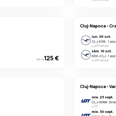
Cluj-Napoca
-
Cr
lun. 05 oct.
CLJ
-
KRK
·
1 es
Lufthansa
sâm. 10 oct.
125 €
KRK
-
CLJ
·
1 es
de la
Lufthansa
Cluj-Napoca
-
Va
mie. 23 sept.
CLJ
-
WAW
·
Dire
LOT
mie. 30 sept.