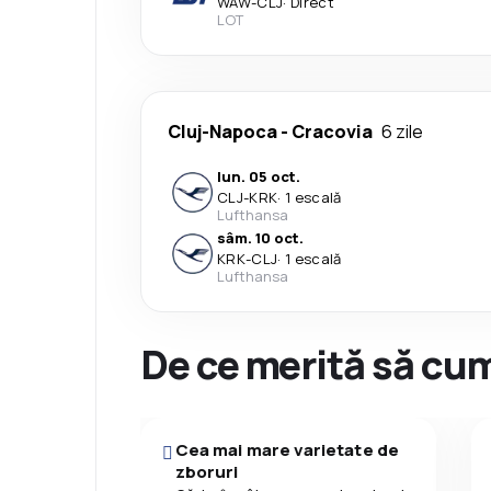
WAW
-
CLJ
·
Direct
LOT
Cluj-Napoca
-
Cracovia
6 zile
lun. 05 oct.
CLJ
-
KRK
·
1 escală
Lufthansa
sâm. 10 oct.
KRK
-
CLJ
·
1 escală
Lufthansa
De ce merită să cum
Cea mai mare varietate de
zboruri