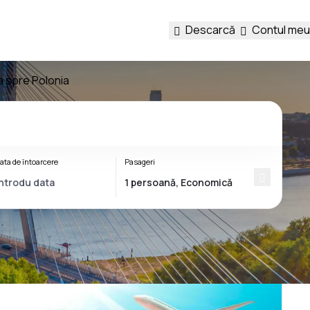
Descarcă
Contul meu
a spre Polonia
ata de întoarcere
Pasageri