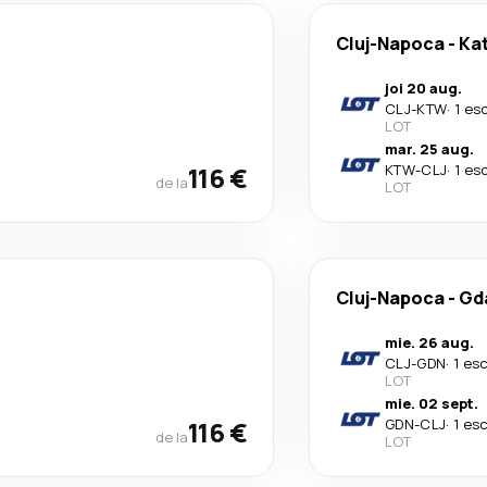
Cluj-Napoca
-
Ka
joi 20 aug.
CLJ
-
KTW
·
1 es
LOT
mar. 25 aug.
116 €
KTW
-
CLJ
·
1 es
de la
LOT
Cluj-Napoca
-
Gd
mie. 26 aug.
CLJ
-
GDN
·
1 es
LOT
mie. 02 sept.
116 €
GDN
-
CLJ
·
1 es
de la
LOT