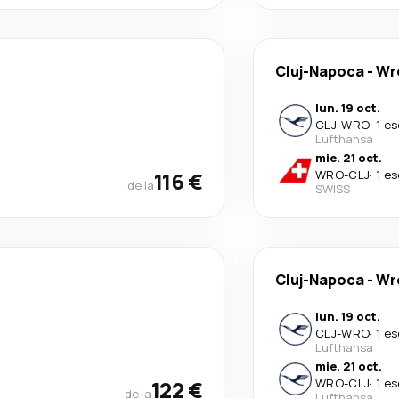
Cluj-Napoca
-
Wr
lun. 19 oct.
CLJ
-
WRO
·
1 es
Lufthansa
mie. 21 oct.
116 €
WRO
-
CLJ
·
1 es
de la
SWISS
Cluj-Napoca
-
Wr
lun. 19 oct.
CLJ
-
WRO
·
1 es
Lufthansa
mie. 21 oct.
122 €
WRO
-
CLJ
·
1 es
de la
Lufthansa