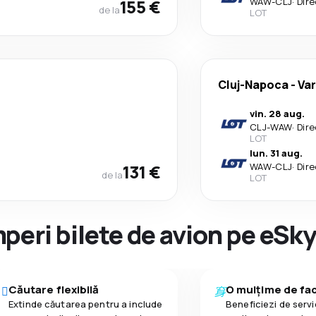
155 €
WAW
-
CLJ
·
Dire
de la
LOT
Cluj-Napoca
-
Va
vin. 28 aug.
CLJ
-
WAW
·
Dire
LOT
lun. 31 aug.
131 €
WAW
-
CLJ
·
Dire
de la
LOT
peri bilete de avion pe eSk
Căutare flexibilă
O mulțime de faci
Extinde căutarea pentru a include
Beneficiezi de servic