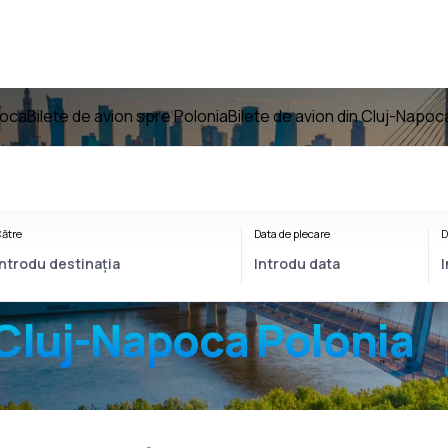
poca
Bilete de avion spre Polonia
Bilete de avion din Cluj-Napoc
ătre
Data de plecare
D
Cluj-Napoca Polonia