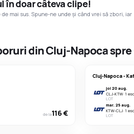
l în doar câteva clipe!
de mai sus. Spune-ne unde și când vrei să zbori, iar
zboruri din Cluj-Napoca spre
Cluj-Napoca
-
Ka
joi 20 aug.
CLJ
-
KTW
·
1 es
LOT
mar. 25 aug.
116 €
KTW
-
CLJ
·
1 es
de la
LOT