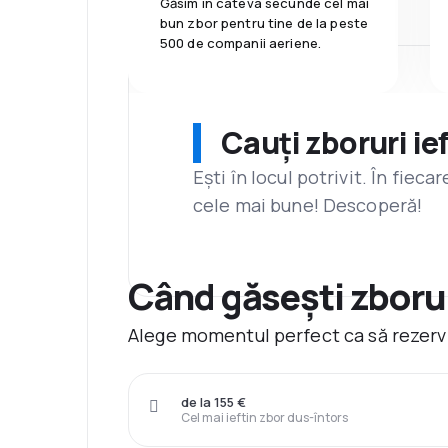
Găsim în câteva secunde cel mai
bun zbor pentru tine de la peste
500 de companii aeriene.
Cauți zboruri ie
Ești în locul potrivit. În fiec
cele mai bune! Descoperă!
Când găsești zborur
Alege momentul perfect ca să rezervi 
de la 155 €
Cel mai ieftin zbor dus-întors