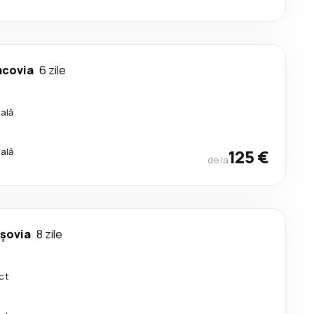
acovia
6 zile
cală
cală
125 €
de la
rşovia
8 zile
ct