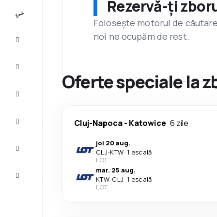
Rezervă-ți zboru
All-
inclusive
Folosește motorul de căutare 
noi ne ocupăm de rest.
City
Break
Cazare
Oferte speciale la 
Oferte
Finalizează
Cluj-Napoca
-
Katowice
6 zile
călătoria
joi 20 aug.
Inspiraţie şi
CLJ
-
KTW
·
1 escală
recomandări
LOT
mar. 25 aug.
Servicii
KTW
-
CLJ
·
1 escală
clienți
LOT