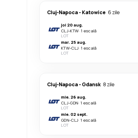
Cluj-Napoca
-
Katowice
6 zile
joi 20 aug.
CLJ
-
KTW
·
1 escală
LOT
mar. 25 aug.
KTW
-
CLJ
·
1 escală
LOT
Cluj-Napoca
-
Gdansk
8 zile
mie. 26 aug.
CLJ
-
GDN
·
1 escală
LOT
mie. 02 sept.
GDN
-
CLJ
·
1 escală
LOT