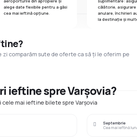
aeroporturile din apropiere și
suplimentare: asigu
alege date flexibile pentru a găsi
călătorie, asigurare
cea mai ieftină opțiune.
anulare, închirieri a
la destinaţie și mult
ftine?
are zi comparăm sute de oferte ca să ți le oferim pe
i ieftine spre Varşovia?
cele mai ieftine bilete spre Varşovia
Septembrie
Cea mai ieftină lun