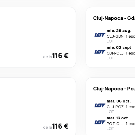
Cluj-Napoca
-
Gd
mie. 26 aug.
CLJ
-
GDN
·
1 es
LOT
mie. 02 sept.
116 €
GDN
-
CLJ
·
1 es
de la
LOT
Cluj-Napoca
-
Po
mar. 06 oct.
CLJ
-
POZ
·
1 es
LOT
mar. 13 oct.
116 €
POZ
-
CLJ
·
1 es
de la
LOT