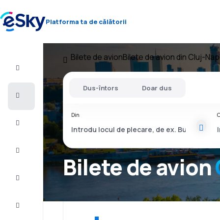
Platforma ta de călătorii
Bilete de avion
Bilete de avion din Cluj-Na
Zbor+Hotel
Dus-întors
Doar dus
Bilete
de
avion
Din
C
Vacanţe
Vară
2026
Bilete de avion
Iarnă
2026/27
Last
minute