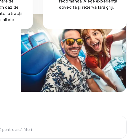
rare de
recomandă. Alege experiența
 ȋn caz de
dovedită și rezervă fără griji.
uto, atracții
e altele.
ă pentru a călători