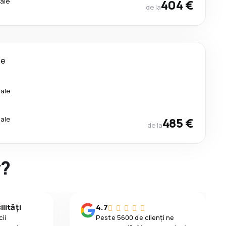
ale
404 €
de la
le
ale
ale
485 €
de la
y?
lități
4.7
ii
Peste 5600 de clienți ne