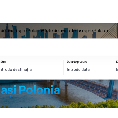
e de avion spre Polonia
Bilete de avion din Iași spre Polonia
ătre
Data de plecare
D
Iași Polonia