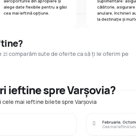
aeroporturile din apropiere și
suplimentare: asigu
alege date flexibile pentru a găsi
călătorie, asigurare
cea mai ieftină opțiune.
anulare, închirieri a
la destinaţie și mult
ftine?
are zi comparăm sute de oferte ca să ți le oferim pe
i ieftine spre Varşovia?
cele mai ieftine bilete spre Varşovia
Februarie, Octom
Cea mai ieftină lun