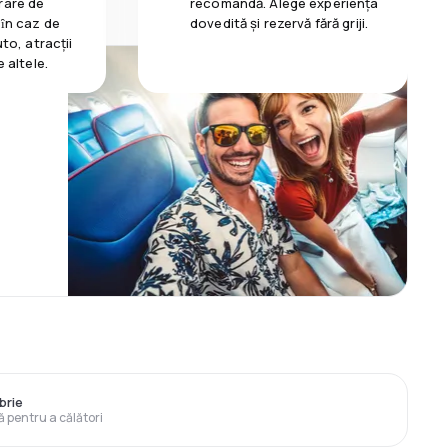
rare de
recomandă. Alege experiența
 ȋn caz de
dovedită și rezervă fără griji.
uto, atracții
e altele.
brie
ă pentru a călători