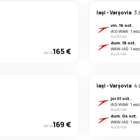
Iași
-
Varşovia
3 z
vin. 16 oct.
IAS
-
WAW
·
1 es
Austrian
dum. 18 oct.
165 €
WAW
-
IAS
·
1 es
de la
Austrian
Iași
-
Varşovia
4 z
joi 01 oct.
IAS
-
WAW
·
1 es
Austrian
dum. 04 oct.
169 €
WAW
-
IAS
·
1 es
de la
Austrian