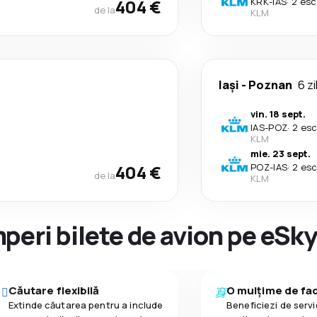
404 €
KRK
-
IAS
·
2 esc
de la
KLM
Iași
-
Poznan
6 zi
vin. 18 sept.
IAS
-
POZ
·
2 esc
KLM
mie. 23 sept.
404 €
POZ
-
IAS
·
2 esc
de la
KLM
peri bilete de avion pe eSk
Căutare flexibilă
O mulțime de faci
Extinde căutarea pentru a include
Beneficiezi de servic