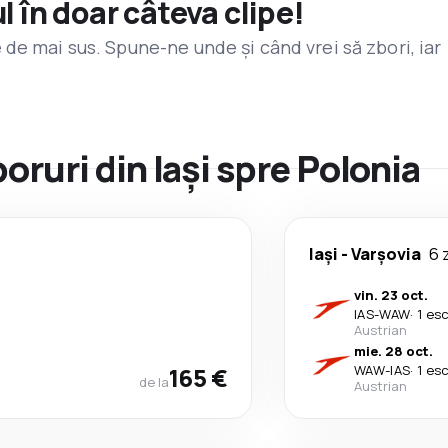
l în doar câteva clipe!
de mai sus. Spune-ne unde și când vrei să zbori, iar
boruri din Iași spre Polonia
Iași
-
Varşovia
6 z
vin. 23 oct.
IAS
-
WAW
·
1 es
Austrian
mie. 28 oct.
165 €
WAW
-
IAS
·
1 es
de la
Austrian