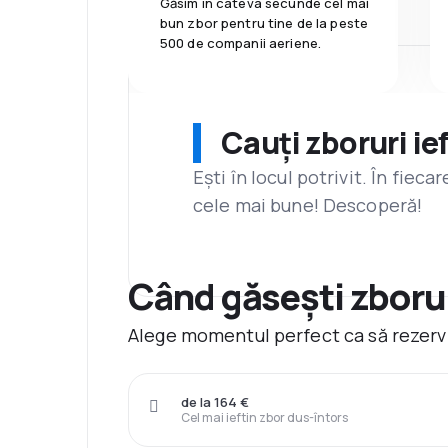
Găsim în câteva secunde cel mai
bun zbor pentru tine de la peste
500 de companii aeriene.
Cauți zboruri ie
Ești în locul potrivit. În fiec
cele mai bune! Descoperă!
Când găsești zborur
Alege momentul perfect ca să rezervi 
de la 164 €
Cel mai ieftin zbor dus-întors