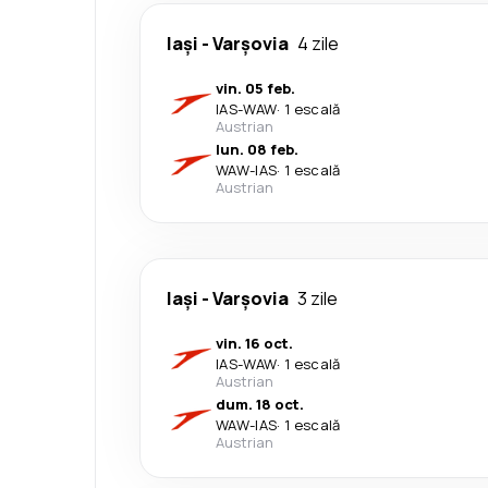
Iași
-
Varşovia
4 zile
vin. 05 feb.
IAS
-
WAW
·
1 escală
Austrian
lun. 08 feb.
WAW
-
IAS
·
1 escală
Austrian
Iași
-
Varşovia
3 zile
vin. 16 oct.
IAS
-
WAW
·
1 escală
Austrian
dum. 18 oct.
WAW
-
IAS
·
1 escală
Austrian