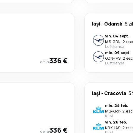
Iași
-
Gdansk
6 zi
vin. 04 sept.
IAS
-
GDN
·
2 esc
Lufthansa
mie. 09 sept.
336 €
GDN
-
IAS
·
2 esc
de la
Lufthansa
Iași
-
Cracovia
3 
mie. 24 feb.
IAS
-
KRK
·
2 esc
KLM
vin. 26 feb.
336 €
KRK
-
IAS
·
2 esc
de la
KLM