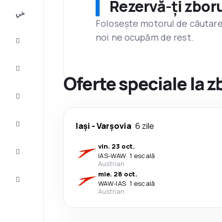
Rezervă-ți zboru
All-
inclusive
Folosește motorul de căutare 
noi ne ocupăm de rest.
City
Break
Cazare
Oferte speciale la z
Oferte
Finalizează
Iași
-
Varşovia
6 zile
călătoria
vin. 23 oct.
Inspiraţie şi
IAS
-
WAW
·
1 escală
recomandări
Austrian
mie. 28 oct.
Servicii
WAW
-
IAS
·
1 escală
clienți
Austrian