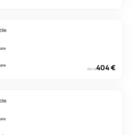
zile
ale
ale
404 €
de la
zile
ale