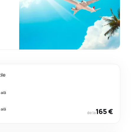
ile
cală
cală
165 €
de la