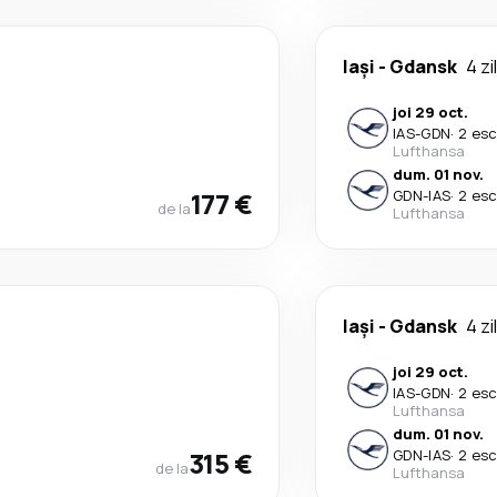
Iași
-
Gdansk
4 zi
joi 29 oct.
IAS
-
GDN
·
2 esc
Lufthansa
dum. 01 nov.
177 €
GDN
-
IAS
·
2 esc
de la
Lufthansa
Iași
-
Gdansk
4 zi
joi 29 oct.
IAS
-
GDN
·
2 esc
Lufthansa
dum. 01 nov.
315 €
GDN
-
IAS
·
2 esc
de la
Lufthansa