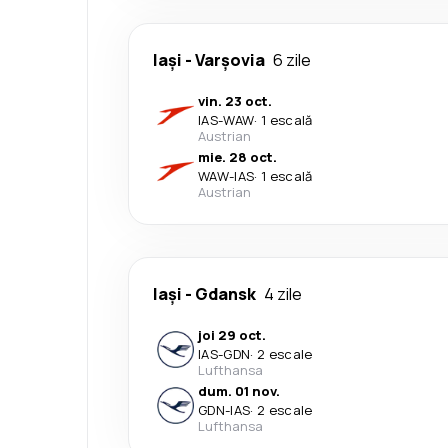
Iași
-
Varşovia
6 zile
vin. 23 oct.
IAS
-
WAW
·
1 escală
Austrian
mie. 28 oct.
WAW
-
IAS
·
1 escală
Austrian
Iași
-
Gdansk
4 zile
joi 29 oct.
IAS
-
GDN
·
2 escale
Lufthansa
dum. 01 nov.
GDN
-
IAS
·
2 escale
Lufthansa