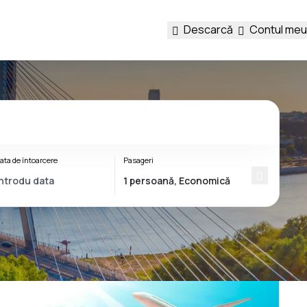
Descarcă
Contul meu
ata de întoarcere
Pasageri