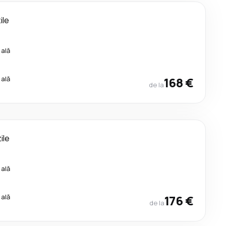
ile
cală
cală
168 €
de la
ile
cală
cală
176 €
de la