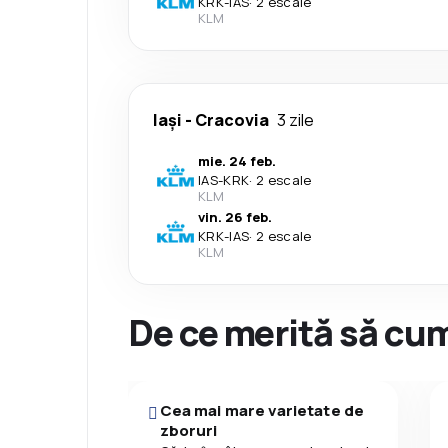
KRK
-
IAS
·
2 escale
KLM
Iași
-
Cracovia
3 zile
mie. 24 feb.
IAS
-
KRK
·
2 escale
KLM
vin. 26 feb.
KRK
-
IAS
·
2 escale
KLM
De ce merită să cum
Cea mai mare varietate de
zboruri