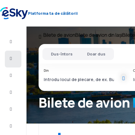
Platforma ta de călătorii
Bilete de avion
Bilete de avion din Iași
Bilet
Zbor+Hotel
Dus-întors
Doar dus
Bilete
de
avion
Din
C
Vacanţe
Vară
2026
Bilete de avion
Iarnă
2026/27
Last
minute