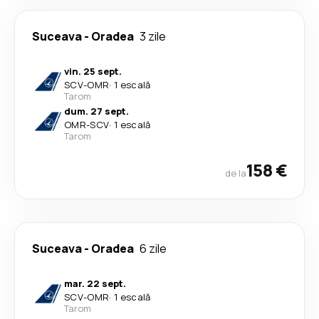
Suceava
-
Oradea
3 zile
vin. 25 sept.
SCV
-
OMR
·
1 escală
Tarom
dum. 27 sept.
OMR
-
SCV
·
1 escală
Tarom
158 €
de la
Suceava
-
Oradea
6 zile
mar. 22 sept.
SCV
-
OMR
·
1 escală
Tarom