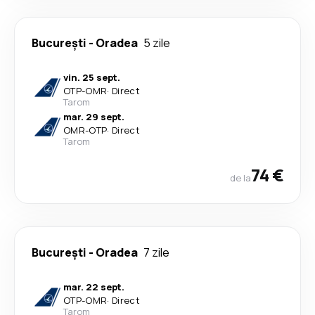
București
-
Oradea
5 zile
vin. 25 sept.
OTP
-
OMR
·
Direct
Tarom
mar. 29 sept.
OMR
-
OTP
·
Direct
Tarom
74 €
de la
București
-
Oradea
7 zile
mar. 22 sept.
OTP
-
OMR
·
Direct
Tarom