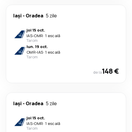
Iași
-
Oradea
5 zile
joi 15 oct.
IAS
-
OMR
·
1 escală
Tarom
lun. 19 oct.
OMR
-
IAS
·
1 escală
Tarom
148 €
de la
Iași
-
Oradea
5 zile
joi 15 oct.
IAS
-
OMR
·
1 escală
Tarom