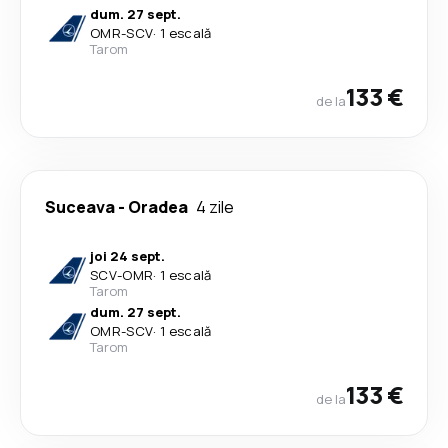
dum. 27 sept.
OMR
-
SCV
·
1 escală
Tarom
133 €
de la
Suceava
-
Oradea
4 zile
joi 24 sept.
SCV
-
OMR
·
1 escală
Tarom
dum. 27 sept.
OMR
-
SCV
·
1 escală
Tarom
133 €
de la