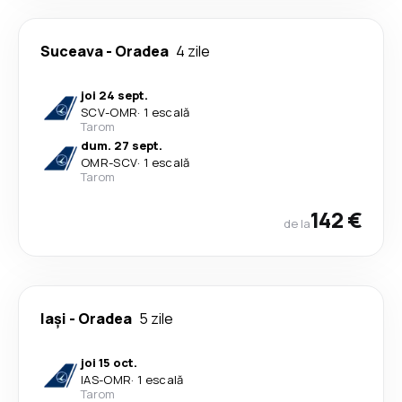
Suceava
-
Oradea
4 zile
joi 24 sept.
SCV
-
OMR
·
1 escală
Tarom
dum. 27 sept.
OMR
-
SCV
·
1 escală
Tarom
142 €
de la
Iași
-
Oradea
5 zile
joi 15 oct.
IAS
-
OMR
·
1 escală
Tarom