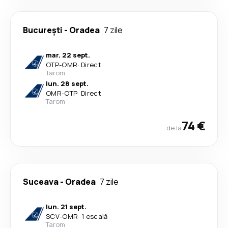
București
-
Oradea
7 zile
mar. 22 sept.
OTP
-
OMR
·
Direct
Tarom
lun. 28 sept.
OMR
-
OTP
·
Direct
Tarom
74 €
de la
Suceava
-
Oradea
7 zile
lun. 21 sept.
SCV
-
OMR
·
1 escală
Tarom