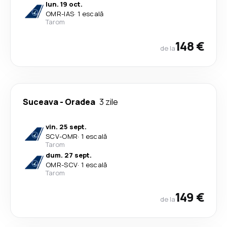
lun. 19 oct.
OMR
-
IAS
·
1 escală
Tarom
148 €
de la
Suceava
-
Oradea
3 zile
vin. 25 sept.
SCV
-
OMR
·
1 escală
Tarom
dum. 27 sept.
OMR
-
SCV
·
1 escală
Tarom
149 €
de la