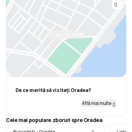
Vezi pe hartă
De ce merită să vizitați Oradea?
Află mai multe
Cele mai populare zboruri spre Oradea
București - Oradea
Londra