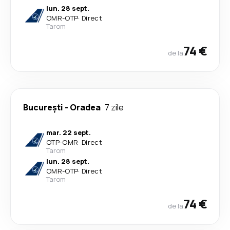
lun. 28 sept.
OMR
-
OTP
·
Direct
Tarom
74 €
de la
București
-
Oradea
7 zile
mar. 22 sept.
OTP
-
OMR
·
Direct
Tarom
lun. 28 sept.
OMR
-
OTP
·
Direct
Tarom
74 €
de la