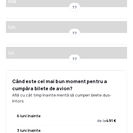
Mai
??
Iun.
??
Iul.
??
Când este cel mai bun moment pentru a
cumpăra bilete de avion?
Află cu cât timp înainte merită să cumperi bilete dus-
întors.
6 luni înainte
de la
491 €
3 luni înainte