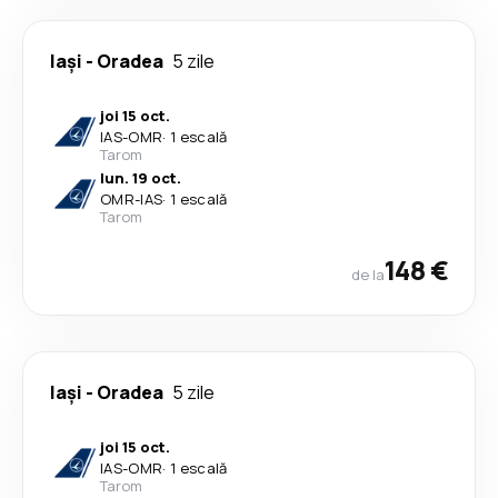
Iași
-
Oradea
5 zile
joi 15 oct.
IAS
-
OMR
·
1 escală
Tarom
lun. 19 oct.
OMR
-
IAS
·
1 escală
Tarom
148 €
de la
Iași
-
Oradea
5 zile
joi 15 oct.
IAS
-
OMR
·
1 escală
Tarom