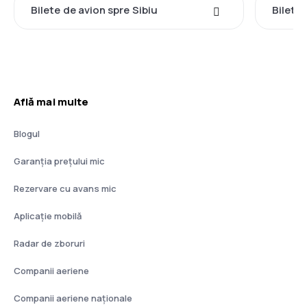
Bilete de avion spre Sibiu
Bilete
Află mai multe
Blogul
Garanția prețului mic
Rezervare cu avans mic
Aplicație mobilă
Radar de zboruri
Companii aeriene
Companii aeriene naţionale