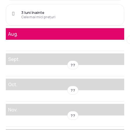
3 luni înainte
Cele mai mici prețuri
Aug.
Sept.
??
Oct.
??
Nov.
??