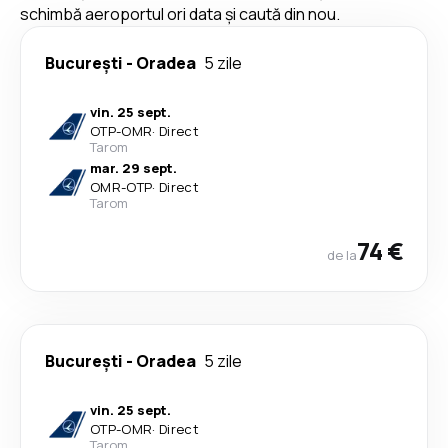
schimbă aeroportul ori data și caută din nou.
București
-
Oradea
5 zile
vin. 25 sept.
OTP
-
OMR
·
Direct
Tarom
mar. 29 sept.
OMR
-
OTP
·
Direct
Tarom
74 €
de la
București
-
Oradea
5 zile
vin. 25 sept.
OTP
-
OMR
·
Direct
Tarom