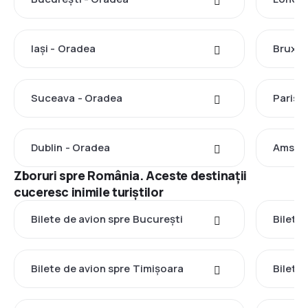
Iași - Oradea
Bruxel
Suceava - Oradea
Paris 
Dublin - Oradea
Amste
Zboruri spre România. Aceste destinații
cuceresc inimile turiștilor
Bilete de avion spre București
Bilete 
Bilete de avion spre Timișoara
Bilete