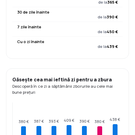
de la
365 €
30 de zile înainte
de la
390 €
7 zile înainte
de la
450 €
Cu o zi înainte
de la
439 €
Găsește cea mai ieftină zi pentru a zbura
Descoperă în ce zi a săptămânii zborurile au cele mai
bune prețuri
438 €
409 €
393 €
390 €
387 €
380 €
380 €