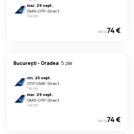
mar. 29 sept.
OMR
-
OTP
·
Direct
Tarom
74 €
de la
București
-
Oradea
5 zile
vin. 25 sept.
OTP
-
OMR
·
Direct
Tarom
mar. 29 sept.
OMR
-
OTP
·
Direct
Tarom
74 €
de la