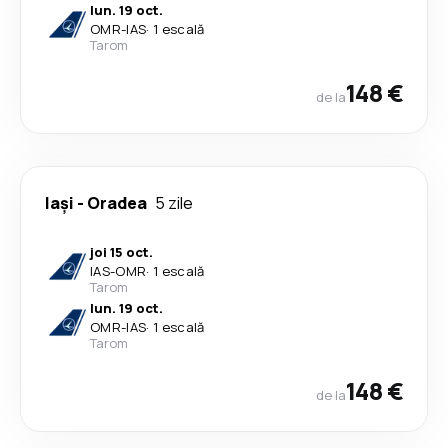
lun. 19 oct.
OMR
-
IAS
·
1 escală
Tarom
148 €
de la
Iași
-
Oradea
5 zile
joi 15 oct.
IAS
-
OMR
·
1 escală
Tarom
lun. 19 oct.
OMR
-
IAS
·
1 escală
Tarom
148 €
de la