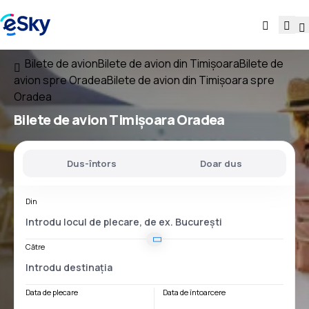
Bilete de avion
Bilete de avion din Timișoara
Bilete de
avion spre Oradea
Bilete de avion din Timișoara spre
Oradea
Bilete de avion
Timișoara Oradea
Dus-întors
Doar dus
Din
Către
Data de plecare
Data de întoarcere