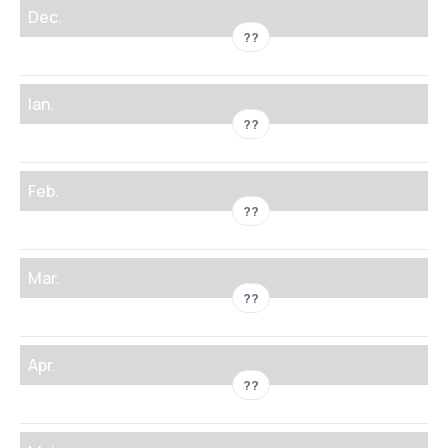
Dec.
??
Ian.
??
Feb.
??
Mar.
??
Apr.
??