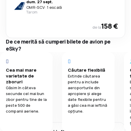
dum. 27 sept.
OMR
-
SCV
·
1 escală
Tarom
158 €
de la
De ce merită să cumperi bilete de avion pe
eSky?
Cea mai mare
Căutare flexibilă
varietate de
Extinde căutarea
zboruri
pentru a include
Găsim în câteva
aeroporturile din
secunde cel mai bun
apropiere și alege
zbor pentru tine de la
date flexibile pentru
peste 500 de
a găsi cea mai ieftină
companii aeriene.
opțiune.