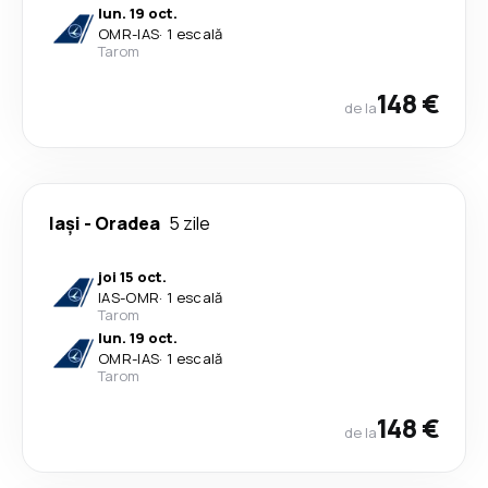
lun. 19 oct.
OMR
-
IAS
·
1 escală
Tarom
148 €
de la
Iași
-
Oradea
5 zile
joi 15 oct.
IAS
-
OMR
·
1 escală
Tarom
lun. 19 oct.
OMR
-
IAS
·
1 escală
Tarom
148 €
de la