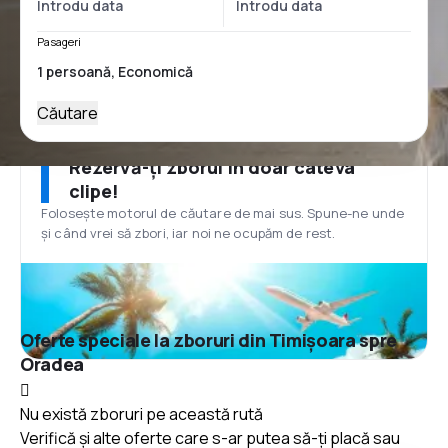
Pasageri
Căutare
Rezervă-ți zborul în doar câteva
clipe!
Folosește motorul de căutare de mai sus. Spune-ne unde
și când vrei să zbori, iar noi ne ocupăm de rest.
Oferte speciale la zboruri din Timișoara spre
Oradea
Nu există zboruri pe această rută
Verifică și alte oferte care s-ar putea să-ți placă sau