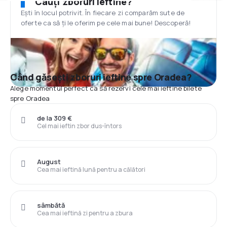
Cauți zboruri ieftine?
Ești în locul potrivit. În fiecare zi comparăm sute de
oferte ca să ți le oferim pe cele mai bune! Descoperă!
Când găsești zboruri ieftine spre Oradea?
Alege momentul perfect ca să rezervi cele mai ieftine bilete
spre Oradea
de la 309 €
Cel mai ieftin zbor dus-întors
August
Cea mai ieftină lună pentru a călători
sâmbătă
Cea mai ieftină zi pentru a zbura