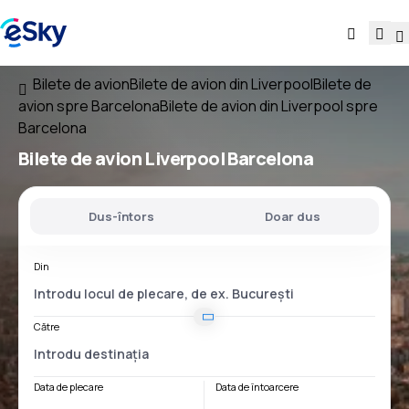
Bilete de avion
Bilete de avion din Liverpool
Bilete de
avion spre Barcelona
Bilete de avion din Liverpool spre
Barcelona
Bilete de avion
Liverpool Barcelona
Dus-întors
Doar dus
Din
Către
Data de plecare
Data de întoarcere