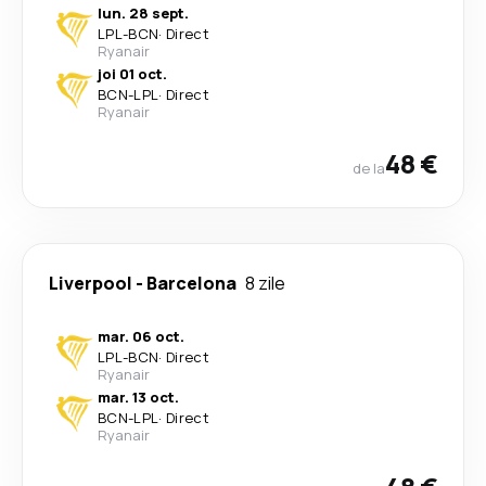
lun. 28 sept.
LPL
-
BCN
·
Direct
Ryanair
joi 01 oct.
BCN
-
LPL
·
Direct
Ryanair
48 €
de la
Liverpool
-
Barcelona
8 zile
mar. 06 oct.
LPL
-
BCN
·
Direct
Ryanair
mar. 13 oct.
BCN
-
LPL
·
Direct
Ryanair