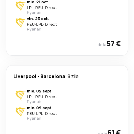
mie. 21 oct.
LPL
-
REU
·
Direct
Ryanair
vin. 23 oct.
REU
-
LPL
·
Direct
Ryanair
57 €
de la
Liverpool
-
Barcelona
8 zile
mie. 02 sept.
LPL
-
REU
·
Direct
Ryanair
mie. 09 sept.
REU
-
LPL
·
Direct
Ryanair
61 €
de la