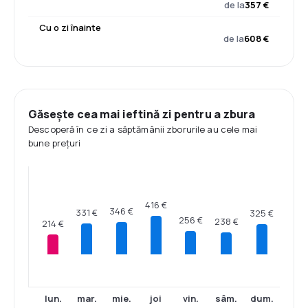
de la
357 €
Cu o zi înainte
de la
608 €
Găsește cea mai ieftină zi pentru a zbura
Descoperă în ce zi a săptămânii zborurile au cele mai
bune prețuri
416 €
346 €
331 €
325 €
256 €
238 €
214 €
lun.
mar.
mie.
joi
vin.
sâm.
dum.