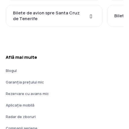
Bilete de avion spre Santa Cruz
Bilete 
de Tenerife
Află mai multe
Blogul
Garanția prețului mic
Rezervare cu avans mic
Aplicație mobilă
Radar de zboruri
Companii aeriene