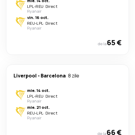
mie. 14 oct.
LPL
-
REU
·
Direct
Ryanair
vin. 16 oct.
REU
-
LPL
·
Direct
Ryanair
65 €
de la
Liverpool
-
Barcelona
8 zile
mie. 14 oct.
LPL
-
REU
·
Direct
Ryanair
mie. 21 oct.
REU
-
LPL
·
Direct
Ryanair
66 €
de la