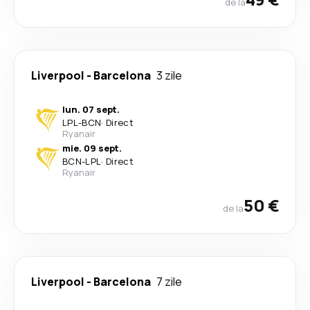
de la
Liverpool
-
Barcelona
3 zile
lun. 07 sept.
LPL
-
BCN
·
Direct
Ryanair
mie. 09 sept.
BCN
-
LPL
·
Direct
Ryanair
50 €
de la
Liverpool
-
Barcelona
7 zile