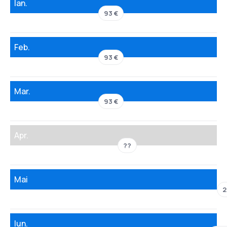
Ian.
93 €
Feb.
93 €
Mar.
93 €
Apr.
??
Mai
2
Iun.