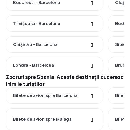
București - Barcelona
Cluj-N
Timișoara - Barcelona
Budape
Chișinău - Barcelona
Sibiu 
Londra - Barcelona
Bruxel
Zboruri spre Spania. Aceste destinații cuceresc
inimile turiștilor
Bilete de avion spre Barcelona
Bilete
Bilete de avion spre Malaga
Bilete 