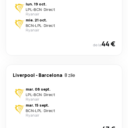
lun. 19 oct.
LPL
-
BCN
·
Direct
Ryanair
mie. 21 oct.
BCN
-
LPL
·
Direct
Ryanair
44 €
de la
Liverpool
-
Barcelona
8 zile
mar. 08 sept.
LPL
-
BCN
·
Direct
Ryanair
mar. 15 sept.
BCN
-
LPL
·
Direct
Ryanair