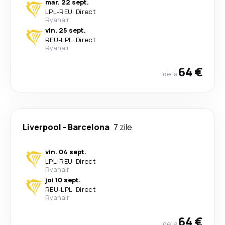
mar. 22 sept.
LPL
-
REU
·
Direct
Ryanair
vin. 25 sept.
REU
-
LPL
·
Direct
Ryanair
64 €
de la
Liverpool
-
Barcelona
7 zile
vin. 04 sept.
LPL
-
REU
·
Direct
Ryanair
joi 10 sept.
REU
-
LPL
·
Direct
Ryanair
64 €
de la