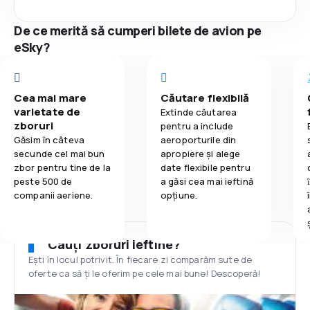
De ce merită să cumperi bilete de avion pe
eSky?
Cea mai mare
Căutare flexibilă
varietate de
Extinde căutarea
zboruri
pentru a include
Găsim în câteva
aeroporturile din
secunde cel mai bun
apropiere și alege
zbor pentru tine de la
date flexibile pentru
peste 500 de
a găsi cea mai ieftină
companii aeriene.
opțiune.
Cauți zboruri ieftine?
Ești în locul potrivit. În fiecare zi comparăm sute de
oferte ca să ți le oferim pe cele mai bune! Descoperă!