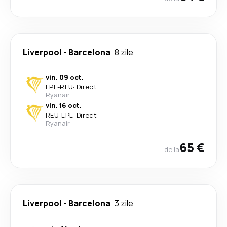
Liverpool
-
Barcelona
8 zile
vin. 09 oct.
LPL
-
REU
·
Direct
Ryanair
vin. 16 oct.
REU
-
LPL
·
Direct
Ryanair
65 €
de la
Liverpool
-
Barcelona
3 zile