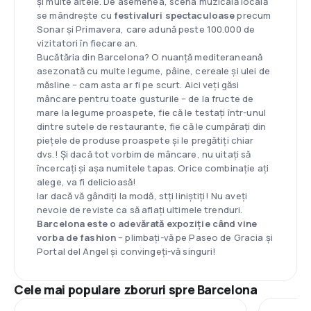
și multe altele. De asemenea, scena muzicală locală
se mândrește cu
festivaluri spectaculoase
precum
Sonar și Primavera, care adună peste 100.000 de
vizitatori în fiecare an.
Bucătăria din Barcelona? O nuanță mediteraneană
asezonată cu multe legume, pâine, cereale și ulei de
măsline – cam asta ar fi pe scurt. Aici veți găsi
mâncare pentru toate gusturile – de la fructe de
mare la legume proaspete, fie că le testați într-unul
dintre sutele de restaurante, fie că le cumpărați din
piețele de produse proaspete și le pregătiți chiar
dvs.! Și dacă tot vorbim de mâncare, nu uitați să
încercați și așa numitele tapas. Orice combinație ați
alege, va fi delicioasă!
Iar dacă vă gândiți la modă, stți liniștiți! Nu aveți
nevoie de reviste ca să aflați ultimele trenduri.
Barcelona este o adevărată expoziție când vine
vorba de fashion
– plimbați-vă pe Paseo de Gracia și
Portal del Angel și convingeți-vă singuri!
Cele mai populare zboruri spre Barcelona