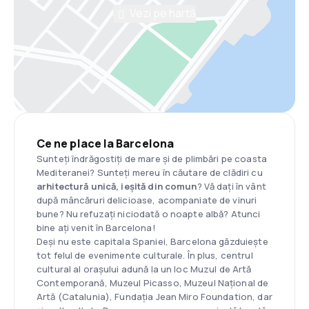
Vezi pe hartă
Ce ne place la Barcelona
Sunteți îndrăgostiți de mare și de plimbări pe coasta
Mediteranei? Sunteți mereu în căutare de clădiri cu
arhitectură unică, ieșită din comun
? Vă dați în vânt
după mâncăruri delicioase, acompaniate de vinuri
bune? Nu refuzați niciodată o noapte albă? Atunci
bine ați venit în Barcelona!
Deși nu este capitala Spaniei, Barcelona găzduiește
tot felul de evenimente culturale. În plus, centrul
cultural al orașului adună la un loc Muzul de Artă
Contemporană, Muzeul Picasso, Muzeul Național de
Artă (Catalunia), Fundația Jean Miro Foundation, dar