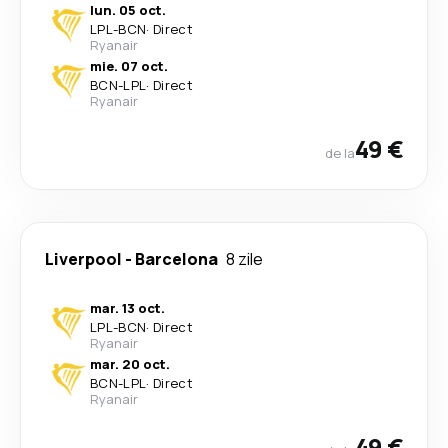
lun. 05 oct.
LPL
-
BCN
·
Direct
Ryanair
mie. 07 oct.
BCN
-
LPL
·
Direct
Ryanair
49 €
de la
Liverpool
-
Barcelona
8 zile
mar. 13 oct.
LPL
-
BCN
·
Direct
Ryanair
mar. 20 oct.
BCN
-
LPL
·
Direct
Ryanair
49 €