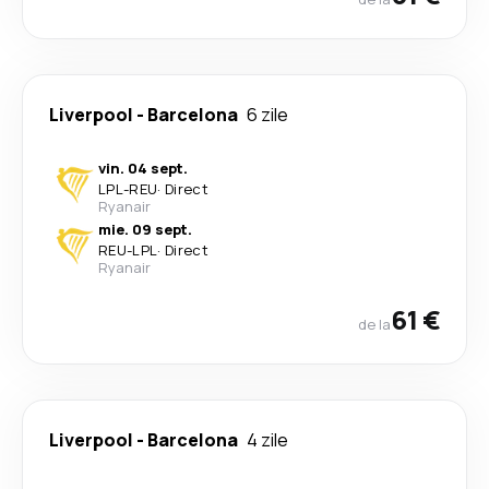
Liverpool
-
Barcelona
6 zile
vin. 04 sept.
LPL
-
REU
·
Direct
Ryanair
mie. 09 sept.
REU
-
LPL
·
Direct
Ryanair
61 €
de la
Liverpool
-
Barcelona
4 zile