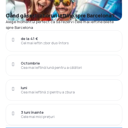
Când găsești zboruri ieftine spre Barcelona?
Alege momentul perfect ca să rezervi cele mai ieftine bilete
spre Barcelona
de la 41 €
Cel mai ieftin zbor dus-întors
Octombrie
Cea mai ieftină lună pentru a călători
luni
Cea mai ieftină zi pentru a zbura
3 luni înainte
Cele mai mici prețuri