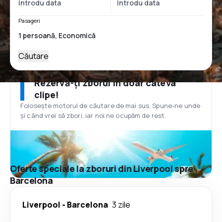
Pasageri
Căutare
Rezervă-ți zborul în doar câteva
clipe!
Folosește motorul de căutare de mai sus. Spune-ne unde
și când vrei să zbori, iar noi ne ocupăm de rest.
Oferte speciale la zboruri din Liverpool spre
Barcelona
Liverpool
-
Barcelona
3 zile