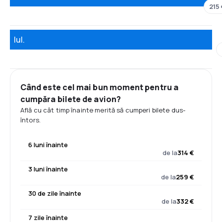
215 
Iul.
Când este cel mai bun moment pentru a
cumpăra bilete de avion?
Află cu cât timp înainte merită să cumperi bilete dus-
întors.
6 luni înainte
de la
314 €
3 luni înainte
de la
259 €
30 de zile înainte
de la
332 €
7 zile înainte