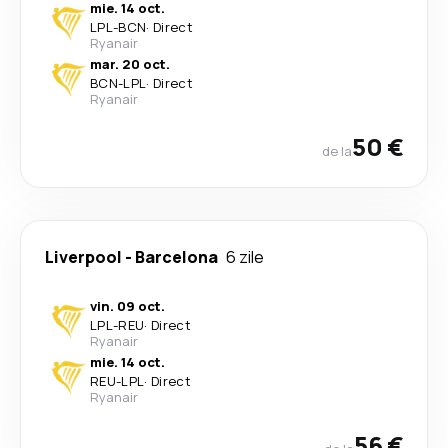
mie. 14 oct.
LPL
-
BCN
·
Direct
Ryanair
mar. 20 oct.
BCN
-
LPL
·
Direct
Ryanair
50 €
de la
Liverpool
-
Barcelona
6 zile
vin. 09 oct.
LPL
-
REU
·
Direct
Ryanair
mie. 14 oct.
REU
-
LPL
·
Direct
Ryanair
56 €