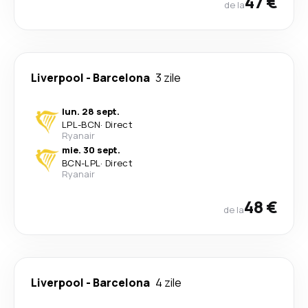
47 €
de la
Liverpool
-
Barcelona
3 zile
lun. 28 sept.
LPL
-
BCN
·
Direct
Ryanair
mie. 30 sept.
BCN
-
LPL
·
Direct
Ryanair
48 €
de la
Liverpool
-
Barcelona
4 zile