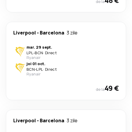
48 €
de la
Liverpool
-
Barcelona
3 zile
mar. 29 sept.
LPL
-
BCN
·
Direct
Ryanair
joi 01 oct.
BCN
-
LPL
·
Direct
Ryanair
49 €
de la
Liverpool
-
Barcelona
3 zile