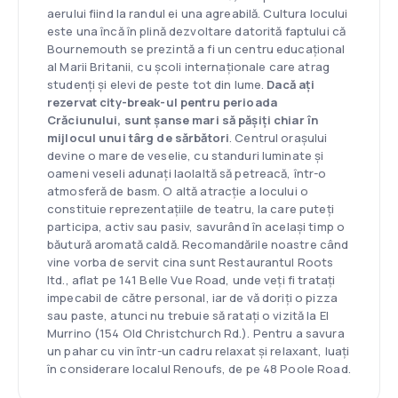
aerului fiind la randul ei una agreabilă. Cultura locului
este una încă în plină dezvoltare datorită faptului că
Bournemouth se prezintă a fi un centru educațional
al Marii Britanii, cu școli internaționale care atrag
studenți și elevi de peste tot din lume.
Dacă ați
rezervat city-break-ul pentru perioada
Crăciunului, sunt șanse mari să pășiți chiar în
mijlocul unui târg de sărbători
. Centrul orașului
devine o mare de veselie, cu standuri luminate și
oameni veseli adunați laolaltă să petreacă, într-o
atmosferă de basm. O altă atracție a locului o
constituie reprezentațiile de teatru, la care puteți
participa, activ sau pasiv, savurând în același timp o
băutură aromată caldă. Recomandările noastre când
vine vorba de servit cina sunt Restaurantul Roots
ltd., aflat pe 141 Belle Vue Road, unde veți fi tratați
impecabil de către personal, iar de vă doriți o pizza
sau paste, atunci nu trebuie să ratați o vizită la El
Murrino (154 Old Christchurch Rd.). Pentru a savura
un pahar cu vin într-un cadru relaxat și relaxant, luați
în considerare localul Renoufs, de pe 48 Poole Road.