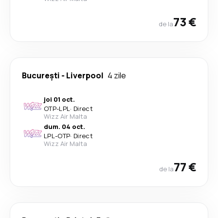
73 €
de la
București
-
Liverpool
4 zile
joi 01 oct.
OTP
-
LPL
·
Direct
Wizz Air Malta
dum. 04 oct.
LPL
-
OTP
·
Direct
Wizz Air Malta
77 €
de la