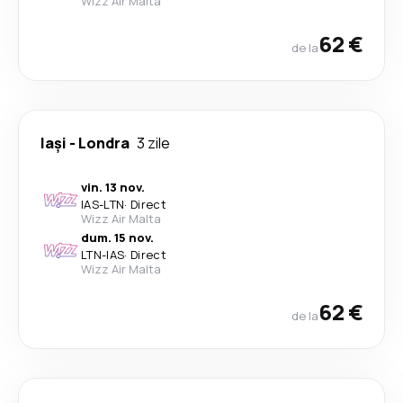
Wizz Air Malta
62 €
de la
Iași
-
Londra
3 zile
vin. 13 nov.
IAS
-
LTN
·
Direct
Wizz Air Malta
dum. 15 nov.
LTN
-
IAS
·
Direct
Wizz Air Malta
62 €
de la