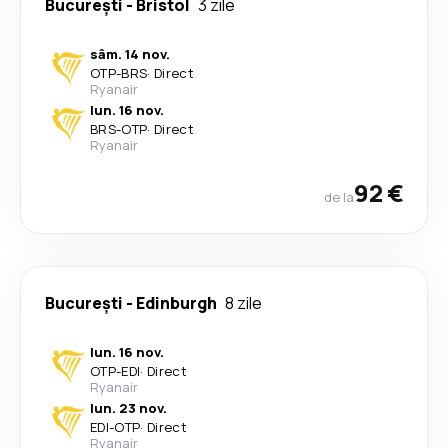
București
-
Bristol
3 zile
sâm. 14 nov.
OTP
-
BRS
·
Direct
Ryanair
lun. 16 nov.
BRS
-
OTP
·
Direct
Ryanair
92 €
de la
București
-
Edinburgh
8 zile
lun. 16 nov.
OTP
-
EDI
·
Direct
Ryanair
lun. 23 nov.
EDI
-
OTP
·
Direct
Ryanair