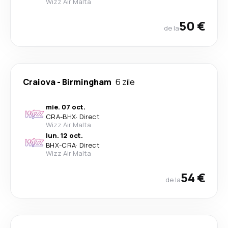
Wizz Air Malta
50 €
de la
Craiova
-
Birmingham
6 zile
mie. 07 oct.
CRA
-
BHX
·
Direct
Wizz Air Malta
lun. 12 oct.
BHX
-
CRA
·
Direct
Wizz Air Malta
54 €
de la