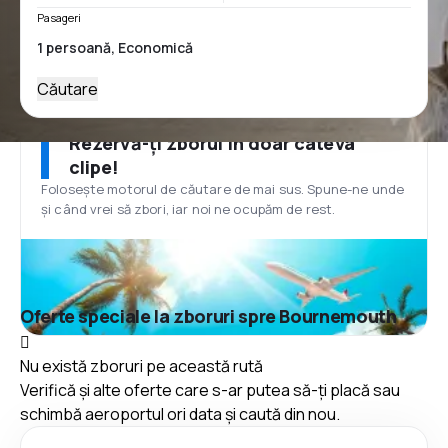
Pasageri
Căutare
Rezervă-ți zborul în doar câteva
clipe!
Folosește motorul de căutare de mai sus. Spune-ne unde
și când vrei să zbori, iar noi ne ocupăm de rest.
Oferte speciale la zboruri spre Bournemouth
Nu există zboruri pe această rută
Verifică și alte oferte care s-ar putea să-ți placă sau
schimbă aeroportul ori data și caută din nou.