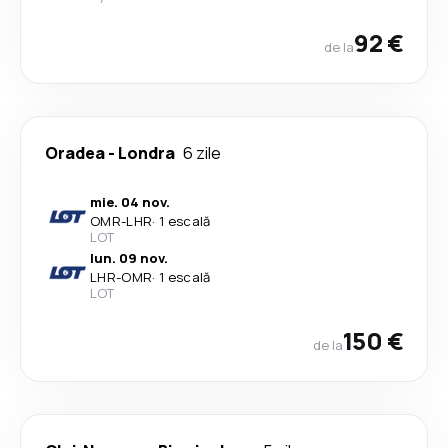
92 €
de la
Oradea
-
Londra
6 zile
mie. 04 nov.
OMR
-
LHR
·
1 escală
LOT
lun. 09 nov.
LHR
-
OMR
·
1 escală
LOT
150 €
de la