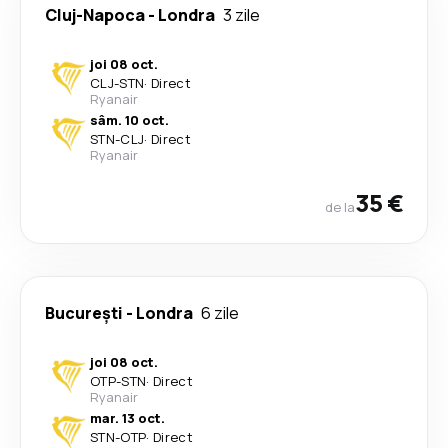
Cluj-Napoca
-
Londra
3 zile
joi 08 oct.
CLJ
-
STN
·
Direct
Ryanair
sâm. 10 oct.
STN
-
CLJ
·
Direct
Ryanair
35 €
de la
București
-
Londra
6 zile
joi 08 oct.
OTP
-
STN
·
Direct
Ryanair
mar. 13 oct.
STN
-
OTP
·
Direct