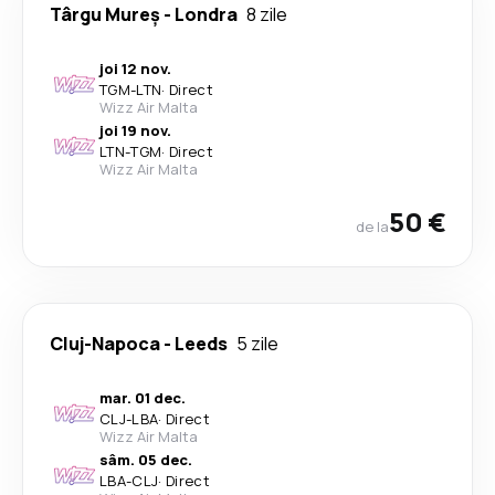
Târgu Mureș
-
Londra
8 zile
joi 12 nov.
TGM
-
LTN
·
Direct
Wizz Air Malta
joi 19 nov.
LTN
-
TGM
·
Direct
Wizz Air Malta
50 €
de la
Cluj-Napoca
-
Leeds
5 zile
mar. 01 dec.
CLJ
-
LBA
·
Direct
Wizz Air Malta
sâm. 05 dec.
LBA
-
CLJ
·
Direct