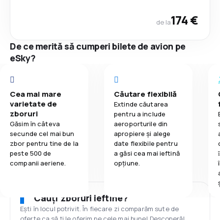
174 €
de la
De ce merită să cumperi bilete de avion pe
eSky?
Cea mai mare
Căutare flexibilă
varietate de
Extinde căutarea
zboruri
pentru a include
Găsim în câteva
aeroporturile din
secunde cel mai bun
apropiere și alege
zbor pentru tine de la
date flexibile pentru
peste 500 de
a găsi cea mai ieftină
companii aeriene.
opțiune.
Cauți zboruri ieftine?
Ești în locul potrivit. În fiecare zi comparăm sute de
oferte ca să ți le oferim pe cele mai bune! Descoperă!