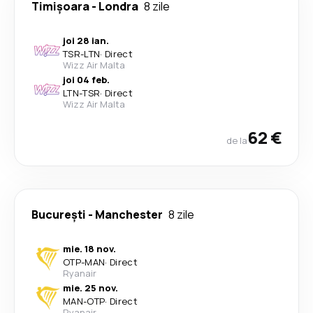
Timișoara
-
Londra
8 zile
joi 28 ian.
TSR
-
LTN
·
Direct
Wizz Air Malta
joi 04 feb.
LTN
-
TSR
·
Direct
Wizz Air Malta
62 €
de la
București
-
Manchester
8 zile
mie. 18 nov.
OTP
-
MAN
·
Direct
Ryanair
mie. 25 nov.
MAN
-
OTP
·
Direct
Ryanair