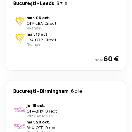
București
-
Leeds
8 zile
mar. 06 oct.
OTP
-
LBA
·
Direct
Ryanair
mar. 13 oct.
LBA
-
OTP
·
Direct
Ryanair
60 €
de la
București
-
Birmingham
6 zile
joi 15 oct.
OTP
-
BHX
·
Direct
Wizz Air Malta
mar. 20 oct.
BHX
-
OTP
·
Direct