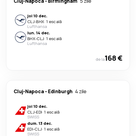
Cluj-Napoca
-
Birmingham
5 zile
joi 10 dec.
CLJ
-
BHX
·
1 escală
Lufthansa
lun. 14 dec.
BHX
-
CLJ
·
1 escală
Lufthansa
168 €
de la
Cluj-Napoca
-
Edinburgh
4 zile
joi 10 dec.
CLJ
-
EDI
·
1 escală
SWISS
dum. 13 dec.
EDI
-
CLJ
·
1 escală
SWISS