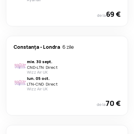
69 €
de la
Constanța
-
Londra
6 zile
mie. 30 sept.
CND
-
LTN
·
Direct
Wizz Air UK
lun. 05 oct.
LTN
-
CND
·
Direct
Wizz Air UK
70 €
de la