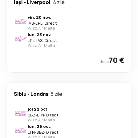
Iași
-
Liverpool
4 zile
vin. 20 nov.
IAS
-
LPL
·
Direct
Wizz Air Malta
lun. 23 nov.
LPL
-
IAS
·
Direct
Wizz Air Malta
70 €
de la
Sibiu
-
Londra
5 zile
joi 22 oct.
SBZ
-
LTN
·
Direct
Wizz Air Malta
lun. 26 oct.
LTN
-
SBZ
·
Direct
Wizz Air Malta