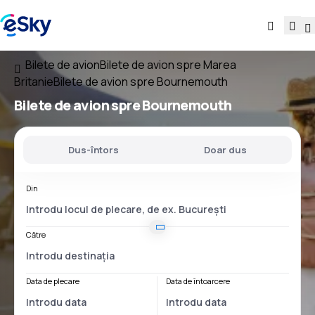
Bilete de avion
Bilete de avion spre Marea
Britanie
Bilete de avion spre Bournemouth
Bilete de avion spre Bournemouth
Dus-întors
Doar dus
Din
Către
Data de plecare
Data de întoarcere