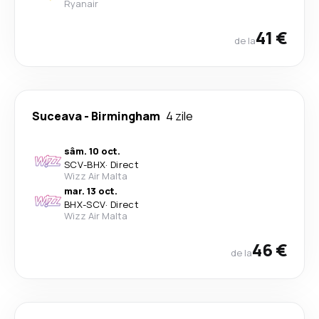
Ryanair
41 €
de la
Suceava
-
Birmingham
4 zile
sâm. 10 oct.
SCV
-
BHX
·
Direct
Wizz Air Malta
mar. 13 oct.
BHX
-
SCV
·
Direct
Wizz Air Malta
46 €
de la