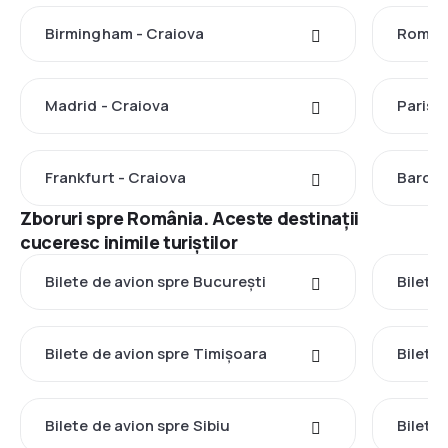
Birmingham - Craiova
Roma -
Madrid - Craiova
Paris -
Frankfurt - Craiova
Barcel
Zboruri spre România. Aceste destinații
cuceresc inimile turiștilor
Bilete de avion spre București
Bilete 
Bilete de avion spre Timișoara
Bilete
Bilete de avion spre Sibiu
Bilete