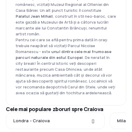
românesc, vizitați Muzeul Regional al Olteniei din
Casa Băniei. Un alt punct turistic îl constituie
Palatul Jean Mihail
, construit în stil neo-baroc, care
este gazdă a Muzeului de Artă și a câtorva lucrări
marcante ale lui Constantin Brâncuși, renumitul
artist român.
Pentru cei care se află pentru prima dată în oraș:
trebuie neapărat să vizitați Parcul Nicolae
Romanescu - este
unul dintre cele mai frumoase
parcuri naturale din estul Europei
. De neratat în
city break! În centrul istoric veți descoperi
restaurante precum Casa Ghincea, unde atât
mâncarea, muzica ambientală cât și decorul vă vor
ajuta să descoperiți spiritul românesc. Localnicii vă
vor recomanda deopotrivă Carul din Stele, unde veți
avea ocazia să gustați din tochitura ardelenească.
Cele mai populare zboruri spre Craiova
Londra - Craiova
Milano