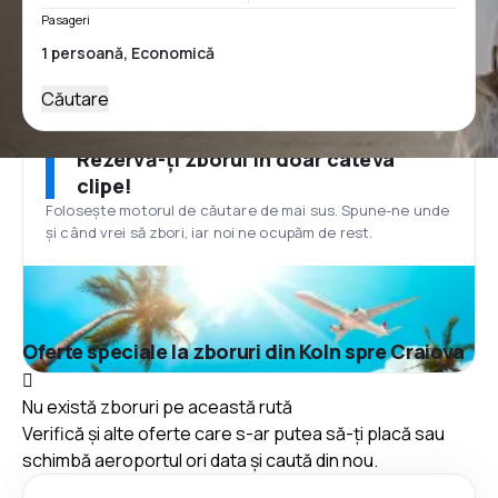
Pasageri
Căutare
Rezervă-ți zborul în doar câteva
clipe!
Folosește motorul de căutare de mai sus. Spune-ne unde
și când vrei să zbori, iar noi ne ocupăm de rest.
Oferte speciale la zboruri din Koln spre Craiova
Nu există zboruri pe această rută
Verifică și alte oferte care s-ar putea să-ți placă sau
schimbă aeroportul ori data și caută din nou.