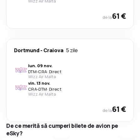
Wizz Air Malta
61 €
de la
Dortmund
-
Craiova
5 zile
lun. 09 nov.
DTM
-
CRA
·
Direct
Wizz Air Malta
vin. 13 nov.
CRA
-
DTM
·
Direct
Wizz Air Malta
61 €
de la
De ce merită să cumperi bilete de avion pe
eSky?