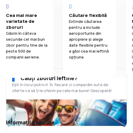
Cea mai mare
Căutare flexibilă
varietate de
Extinde căutarea
zboruri
pentru a include
Găsim în câteva
aeroporturile din
secunde cel mai bun
apropiere și alege
zbor pentru tine de la
date flexibile pentru
peste 500 de
a găsi cea mai ieftină
companii aeriene.
opțiune.
Cauți zboruri ieftine?
Ești în locul potrivit. În fiecare zi comparăm sute de
oferte ca să ți le oferim pe cele mai bune! Descoperă!
Informații generale