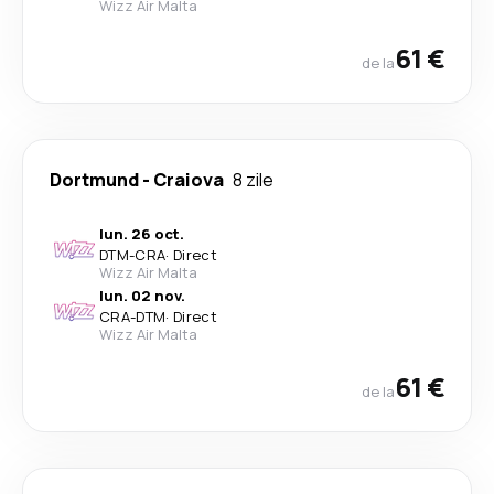
Wizz Air Malta
61 €
de la
Dortmund
-
Craiova
8 zile
lun. 26 oct.
DTM
-
CRA
·
Direct
Wizz Air Malta
lun. 02 nov.
CRA
-
DTM
·
Direct
Wizz Air Malta
61 €
de la