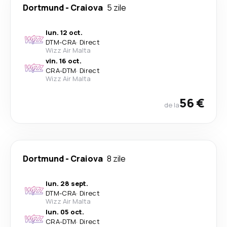
Dortmund
-
Craiova
5 zile
lun. 12 oct.
DTM
-
CRA
·
Direct
Wizz Air Malta
vin. 16 oct.
CRA
-
DTM
·
Direct
Wizz Air Malta
56 €
de la
Dortmund
-
Craiova
8 zile
lun. 28 sept.
DTM
-
CRA
·
Direct
Wizz Air Malta
lun. 05 oct.
CRA
-
DTM
·
Direct