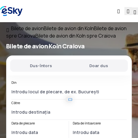
Bilete de avion
Bilete de avion din Koln
Bilete de avion
spre Craiova
Bilete de avion din Koln spre Craiova
Bilete de avion
Koln Craiova
Dus-întors
Doar dus
Din
Către
Data de plecare
Data de întoarcere