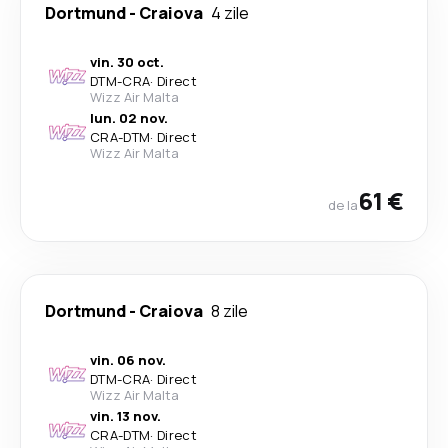
Dortmund
-
Craiova
4 zile
vin. 30 oct.
DTM
-
CRA
·
Direct
Wizz Air Malta
lun. 02 nov.
CRA
-
DTM
·
Direct
Wizz Air Malta
61 €
de la
Dortmund
-
Craiova
8 zile
vin. 06 nov.
DTM
-
CRA
·
Direct
Wizz Air Malta
vin. 13 nov.
CRA
-
DTM
·
Direct