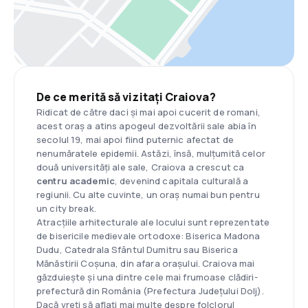
De ce merită să vizitați Craiova?
Ridicat de către daci și mai apoi cucerit de romani,
acest oraș a atins apogeul dezvoltării sale abia în
secolul 19, mai apoi fiind puternic afectat de
nenumăratele epidemii. Astăzi, însă, mulțumită celor
două universități ale sale, Craiova a crescut ca
centru academic
, devenind capitala culturală a
regiunii. Cu alte cuvinte, un oraș numai bun pentru
un city break.
Atracțiile arhitecturale ale locului sunt reprezentate
de bisericile medievale ortodoxe: Biserica Madona
Dudu, Catedrala Sfântul Dumitru sau Biserica
Mănăstirii Coșuna, din afara orașului. Craiova mai
găzduiește și una dintre cele mai frumoase clădiri-
prefectură din România (Prefectura Județului Dolj).
Dacă vreți să aflați mai multe despre folclorul