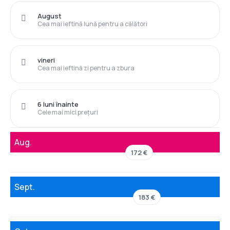
August
Cea mai ieftină lună pentru a călători
vineri
Cea mai ieftină zi pentru a zbura
6 luni înainte
Cele mai mici prețuri
Aug.
172 €
Sept.
183 €