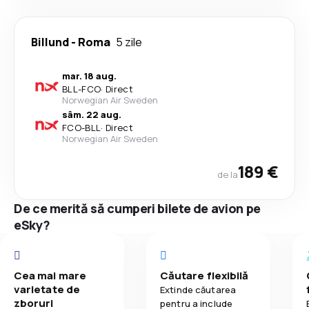
Billund
-
Roma
5 zile
mar. 18 aug.
BLL
-
FCO
·
Direct
Norwegian Air Sweden
sâm. 22 aug.
FCO
-
BLL
·
Direct
Norwegian Air Sweden
189 €
de la
De ce merită să cumperi bilete de avion pe
eSky?
Cea mai mare
Căutare flexibilă
varietate de
Extinde căutarea
zboruri
pentru a include