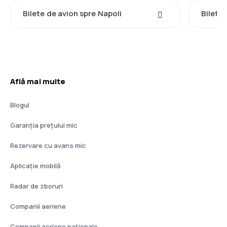
Bilete de avion spre Napoli
Bilete 
Află mai multe
Blogul
Garanția prețului mic
Rezervare cu avans mic
Aplicație mobilă
Radar de zboruri
Companii aeriene
Companii aeriene naţionale