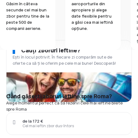
Găsim în câteva
aeroporturile din
secunde cel mai bun
apropiere și alege
zbor pentru tine de la
date flexibile pentru
peste 500 de
a găsi cea mai ieftină
companii aeriene.
opțiune.
Cauți zboruri ieftine?
Ești în locul potrivit. În fiecare zi comparăm sute de
oferte ca să ți le oferim pe cele mai bune! Descoperă!
Când găsești zboruri ieftine spre Roma?
Alege momentul perfect ca să rezervi cele mai ieftine bilete
spre Roma
de la 172 €
Cel mai ieftin zbor dus-întors