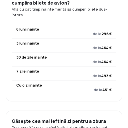
cumpăra bilete de avion?
Află cu cât timp înainte merită să cumperi bilete dus-
întors.
6 luni înainte
de la
296 €
3 luni înainte
de la
464 €
30 de zile înainte
de la
464 €
7 zile înainte
de la
493 €
Cu o zi înainte
de la
451 €
Găsește cea mai ieftină zi pentru a zbura
Descoperă în ce zi a săptămânii zborurile au cele mai