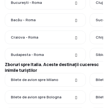
București - Roma
Cluj-N
Bacău - Roma
Sucea
Craiova - Roma
Chișin
Budapesta - Roma
Sibiu 
Zboruri spre Italia. Aceste destinații cuceresc
inimile turiștilor
Bilete de avion spre Milano
Bilete
Bilete de avion spre Bologna
Bilete