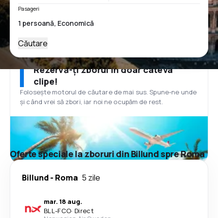
Pasageri
Căutare
Rezervă-ți zborul în doar câteva
clipe!
Folosește motorul de căutare de mai sus. Spune-ne unde
și când vrei să zbori, iar noi ne ocupăm de rest.
Oferte speciale la zboruri din Billund spre Roma
Billund
-
Roma
5 zile
mar. 18 aug.
BLL
-
FCO
·
Direct