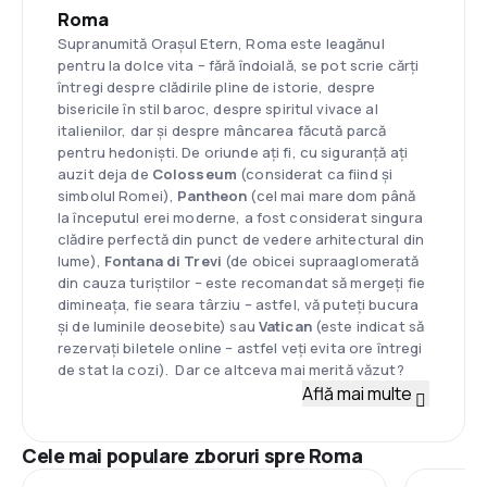
Roma
Supranumită Orașul Etern, Roma este leagănul
pentru la dolce vita – fără îndoială, se pot scrie cărți
întregi despre clădirile pline de istorie, despre
bisericile în stil baroc, despre spiritul vivace al
italienilor, dar și despre mâncarea făcută parcă
pentru hedoniști. De oriunde ați fi, cu siguranță ați
auzit deja de
Colosseum
(considerat ca fiind și
simbolul Romei),
Pantheon
(cel mai mare dom până
la începutul erei moderne, a fost considerat singura
clădire perfectă din punct de vedere arhitectural din
lume),
Fontana di Trevi
(de obicei supraaglomerată
din cauza turiștilor – este recomandat să mergeți fie
dimineața, fie seara târziu – astfel, vă puteți bucura
și de luminile deosebite) sau
Vatican
(este indicat să
rezervați biletele online – astfel veți evita ore întregi
de stat la cozi). Dar ce altceva mai merită văzut?
Află mai multe
Cele mai populare zboruri spre Roma