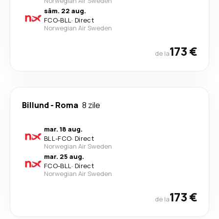
Norwegian Air Sweden
sâm. 22 aug.
FCO
-
BLL
·
Direct
Norwegian Air Sweden
173 €
de la
Billund
-
Roma
8 zile
mar. 18 aug.
BLL
-
FCO
·
Direct
Norwegian Air Sweden
mar. 25 aug.
FCO
-
BLL
·
Direct
Norwegian Air Sweden
173 €
de la