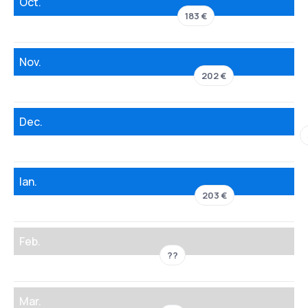
Oct.
183 €
Nov.
202 €
Dec.
Ian.
203 €
Feb.
??
Mar.