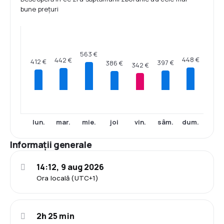
bune prețuri
563 €
448 €
442 €
412 €
397 €
386 €
342 €
lun.
mar.
mie.
joi
vin.
sâm.
dum.
Informații generale
14:12, 9 aug 2026
Ora locală (UTC+1)
2h 25 min