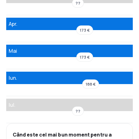
??
Apr.
173 €
Mai
173 €
Iun.
188 €
Iul.
??
Când este cel mai bun moment pentru a