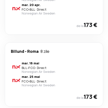
mar. 20 apr.
FCO
-
BLL
·
Direct
Norwegian Air Sweden
173 €
de la
Billund
-
Roma
8 zile
mar. 18 mai
BLL
-
FCO
·
Direct
Norwegian Air Sweden
mar. 25 mai
FCO
-
BLL
·
Direct
Norwegian Air Sweden
173 €
de la