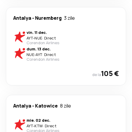
Antalya
-
Nuremberg
3 zile
vin. 11 dec.
AYT
-
NUE
·
Direct
Corendon Airlines
dum. 13 dec.
NUE
-
AYT
·
Direct
Corendon Airlines
105 €
de la
Antalya
-
Katowice
8 zile
mie. 02 dec.
AYT
-
KTW
·
Direct
Corendon Airlines