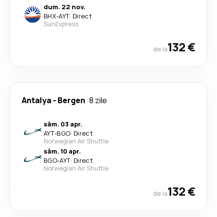
dum. 22 nov.
BHX
-
AYT
·
Direct
SunExpress
132 €
de la
Antalya
-
Bergen
8 zile
sâm. 03 apr.
AYT
-
BGO
·
Direct
Norwegian Air Shuttle
sâm. 10 apr.
BGO
-
AYT
·
Direct
Norwegian Air Shuttle
132 €
de la