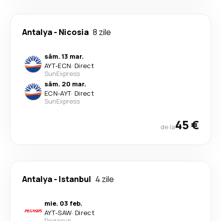
Antalya
-
Nicosia
8 zile
sâm. 13 mar.
AYT
-
ECN
·
Direct
SunExpress
sâm. 20 mar.
ECN
-
AYT
·
Direct
SunExpress
45 €
de la
Antalya
-
Istanbul
4 zile
mie. 03 feb.
AYT
-
SAW
·
Direct
Pegasus