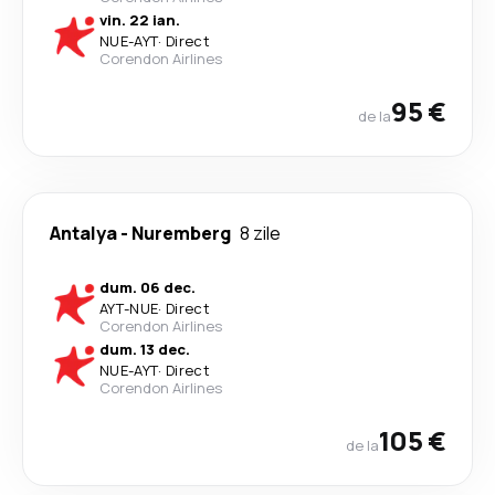
vin. 22 ian.
NUE
-
AYT
·
Direct
Corendon Airlines
95 €
de la
Antalya
-
Nuremberg
8 zile
dum. 06 dec.
AYT
-
NUE
·
Direct
Corendon Airlines
dum. 13 dec.
NUE
-
AYT
·
Direct
Corendon Airlines
105 €
de la