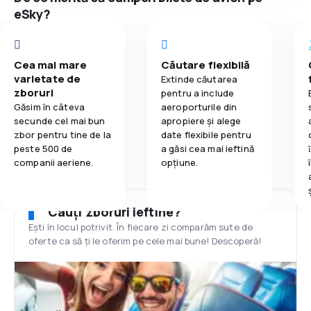
eSky?
Cea mai mare
Căutare flexibilă
varietate de
Extinde căutarea
zboruri
pentru a include
Găsim în câteva
aeroporturile din
secunde cel mai bun
apropiere și alege
zbor pentru tine de la
date flexibile pentru
peste 500 de
a găsi cea mai ieftină
companii aeriene.
opțiune.
Cauți zboruri ieftine?
Ești în locul potrivit. În fiecare zi comparăm sute de
oferte ca să ți le oferim pe cele mai bune! Descoperă!