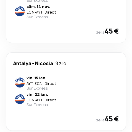
SunExpress
sâm. 14 nov.
ECN
-
AYT
·
Direct
SunExpress
45 €
de la
Antalya
-
Nicosia
8 zile
vin. 15 ian.
AYT
-
ECN
·
Direct
SunExpress
vin. 22 ian.
ECN
-
AYT
·
Direct
SunExpress
45 €
de la