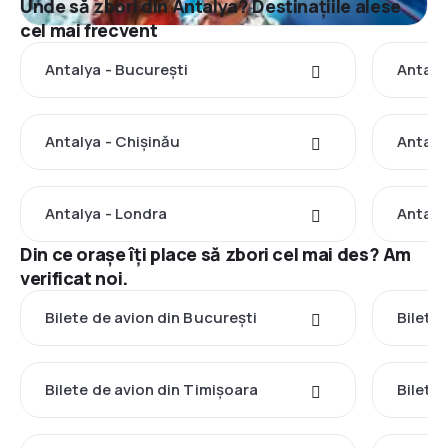
Unde să zbori din Antalya? Destinațiile alese
cel mai frecvent
Antalya - București
Antaly
Antalya - Chișinău
Antaly
Antalya - Londra
Antaly
Din ce orașe îți place să zbori cel mai des? Am
verificat noi.
Bilete de avion din București
Bilete
Bilete de avion din Timișoara
Bilete