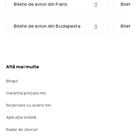
Bilete de avion din Paris
Bilete
Bilete de avion din Budapesta
Bilete 
Află mai multe
Blogul
Garanția prețului mic
Rezervare cu avans mic
Aplicație mobilă
Radar de zboruri