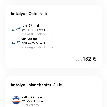
Antalya
-
Oslo
5 zile
lun. 24 mai
AYT
-
OSL
·
Direct
Norwegian Air Shuttle
vin. 28 mai
OSL
-
AYT
·
Direct
Norwegian Air Shuttle
132 €
de la
Antalya
-
Manchester
8 zile
dum. 22 nov.
AYT
-
MAN
·
Direct
SunExpress