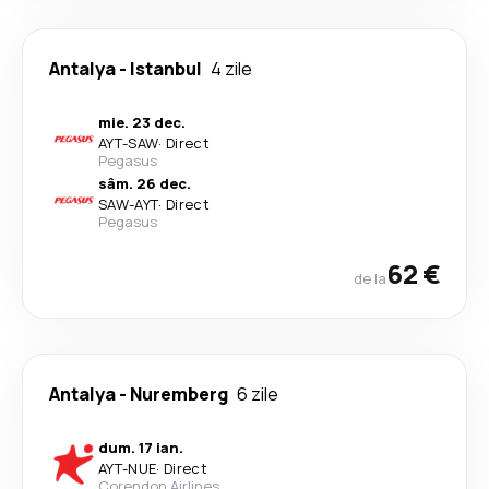
Antalya
-
Istanbul
4 zile
mie. 23 dec.
AYT
-
SAW
·
Direct
Pegasus
sâm. 26 dec.
SAW
-
AYT
·
Direct
Pegasus
62 €
de la
Antalya
-
Nuremberg
6 zile
dum. 17 ian.
AYT
-
NUE
·
Direct
Corendon Airlines