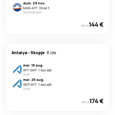
dum. 29 nov.
MAN
-
AYT
·
Direct
SunExpress
144 €
de la
Antalya
-
Skopje
8 zile
mar. 18 aug.
AYT
-
SKP
·
1 escală
AJet
mar. 25 aug.
SKP
-
AYT
·
1 escală
AJet
174 €
de la