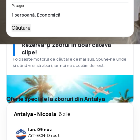
Pasageri
Căutare
Rezervă-ți zborul în doar câteva
clipe!
Folosește motorul de căutare de mai sus. Spune-ne unde
și când vrei să zbori, iar noi ne ocupăm de rest.
Oferte speciale la zboruri din Antalya
Antalya
-
Nicosia
6 zile
lun. 09 nov.
AYT
-
ECN
·
Direct