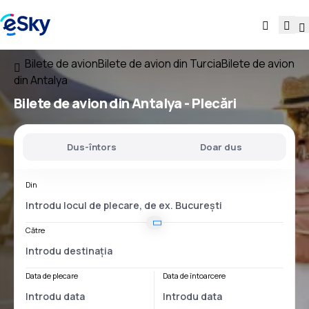
Bilete de avion
Bilete de avion din Turcia
Bilete de avion
din Antalya
Bilete de avion
din Antalya
- Plecări
Dus-întors
Doar dus
Din
Către
Data de plecare
Data de întoarcere