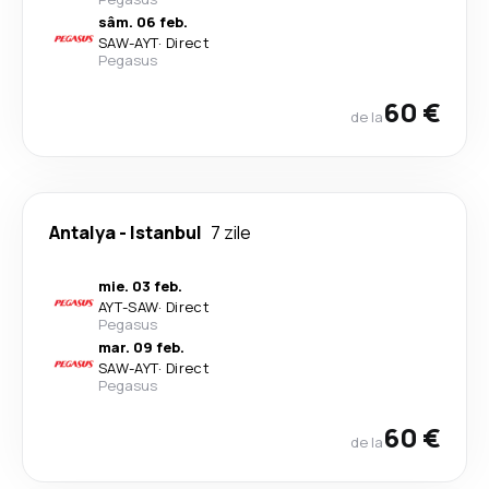
sâm. 06 feb.
SAW
-
AYT
·
Direct
Pegasus
60 €
de la
Antalya
-
Istanbul
7 zile
mie. 03 feb.
AYT
-
SAW
·
Direct
Pegasus
mar. 09 feb.
SAW
-
AYT
·
Direct
Pegasus
60 €
de la