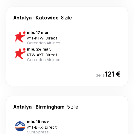
Antalya
-
Katowice
8 zile
mie. 17 mar.
AYT
-
KTW
·
Direct
Corendon Airlines
mie. 24 mar.
KTW
-
AYT
·
Direct
Corendon Airlines
121 €
de la
Antalya
-
Birmingham
5 zile
mie. 18 nov.
AYT
-
BHX
·
Direct
SunExpress