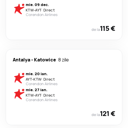
mie. 09 dec.
KTW
-
AYT
·
Direct
Corendon Airlines
115 €
de la
Antalya
-
Katowice
8 zile
mie. 20 ian.
AYT
-
KTW
·
Direct
Corendon Airlines
mie. 27 ian.
KTW
-
AYT
·
Direct
Corendon Airlines
121 €
de la