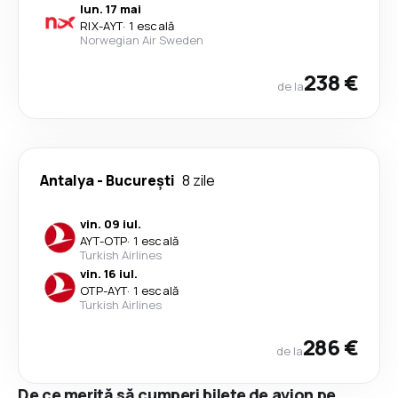
lun. 17 mai
RIX
-
AYT
·
1 escală
Norwegian Air Sweden
238 €
de la
Antalya
-
București
8 zile
vin. 09 iul.
AYT
-
OTP
·
1 escală
Turkish Airlines
vin. 16 iul.
OTP
-
AYT
·
1 escală
Turkish Airlines
286 €
de la
De ce merită să cumperi bilete de avion pe