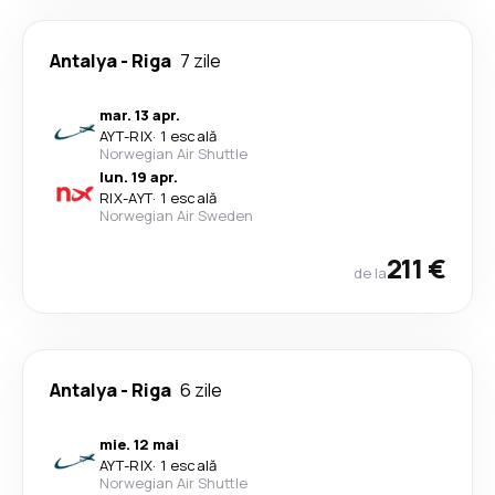
Antalya
-
Riga
7 zile
mar. 13 apr.
AYT
-
RIX
·
1 escală
Norwegian Air Shuttle
lun. 19 apr.
RIX
-
AYT
·
1 escală
Norwegian Air Sweden
211 €
de la
Antalya
-
Riga
6 zile
mie. 12 mai
AYT
-
RIX
·
1 escală
Norwegian Air Shuttle