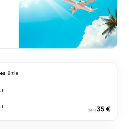
les
8 zile
ct
ct
35 €
de la