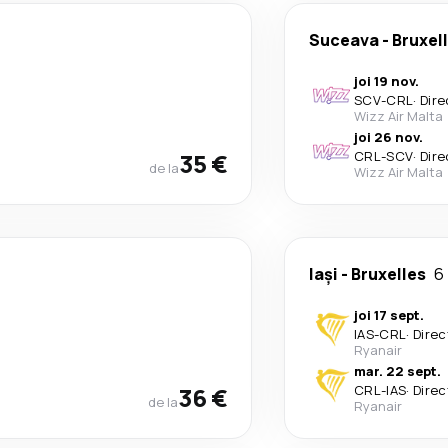
Suceava
-
Bruxel
joi 19 nov.
SCV
-
CRL
·
Dire
Wizz Air Malta
joi 26 nov.
35 €
CRL
-
SCV
·
Dire
de la
Wizz Air Malta
Iași
-
Bruxelles
6 
joi 17 sept.
IAS
-
CRL
·
Direc
Ryanair
mar. 22 sept.
36 €
CRL
-
IAS
·
Direc
de la
Ryanair