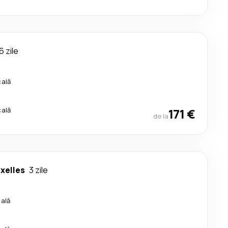
6 zile
cală
cală
171 €
de la
xelles
3 zile
cală