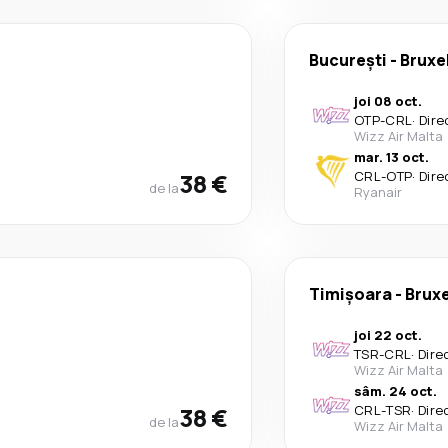
București
-
Bruxe
joi 08 oct.
OTP
-
CRL
·
Dire
Wizz Air Malta
mar. 13 oct.
38 €
CRL
-
OTP
·
Dire
de la
Ryanair
Timișoara
-
Bruxe
joi 22 oct.
TSR
-
CRL
·
Dire
Wizz Air Malta
sâm. 24 oct.
38 €
CRL
-
TSR
·
Dire
de la
Wizz Air Malta