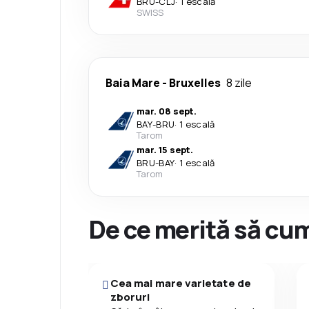
BRU
-
CLJ
·
1 escală
SWISS
Baia Mare
-
Bruxelles
8 zile
mar. 08 sept.
BAY
-
BRU
·
1 escală
Tarom
mar. 15 sept.
BRU
-
BAY
·
1 escală
Tarom
De ce merită să cum
Cea mai mare varietate de
zboruri