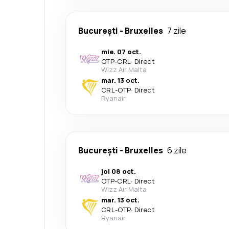
București
-
Bruxelles
7 zile
mie. 07 oct.
OTP
-
CRL
·
Direct
Wizz Air Malta
mar. 13 oct.
CRL
-
OTP
·
Direct
Ryanair
București
-
Bruxelles
6 zile
joi 08 oct.
OTP
-
CRL
·
Direct
Wizz Air Malta
mar. 13 oct.
CRL
-
OTP
·
Direct
Ryanair