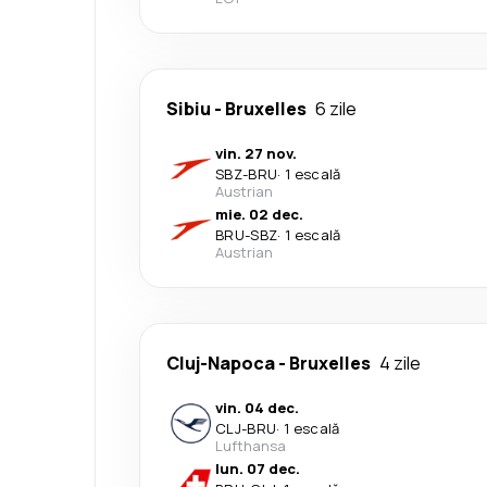
Sibiu
-
Bruxelles
6 zile
vin. 27 nov.
SBZ
-
BRU
·
1 escală
Austrian
mie. 02 dec.
BRU
-
SBZ
·
1 escală
Austrian
Cluj-Napoca
-
Bruxelles
4 zile
vin. 04 dec.
CLJ
-
BRU
·
1 escală
Lufthansa
lun. 07 dec.