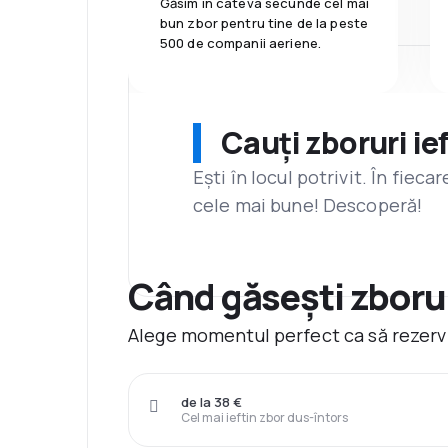
Găsim în câteva secunde cel mai
bun zbor pentru tine de la peste
500 de companii aeriene.
Cauți zboruri ie
Ești în locul potrivit. În fiec
cele mai bune! Descoperă!
Când găsești zborur
Alege momentul perfect ca să rezervi 
de la 38 €
Cel mai ieftin zbor dus-întors