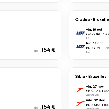
Oradea
-
Bruxell
vin. 16 oct.
OMR
-
BRU
·
1 e
LOT
lun. 19 oct.
154 €
BRU
-
OMR
·
1 e
de la
LOT
Sibiu
-
Bruxelles
vin. 27 nov.
SBZ
-
BRU
·
1 es
Austrian
mie. 02 dec.
154 €
BRU
-
SBZ
·
1 es
de la
Austrian