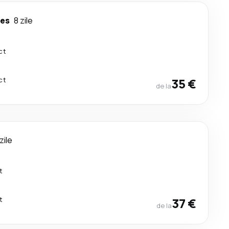
les
8 zile
ct
ct
35 €
de la
zile
t
t
37 €
de la