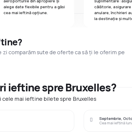
aeroporturile din apropiere și
suplimentare: asigu
alege date flexibile pentru a găsi
călătorie, asigurare
cea mai ieftină opțiune.
anulare, închirieri a
la destinaţie și mult
ftine?
are zi comparăm sute de oferte ca să ți le oferim pe
i ieftine spre Bruxelles?
cele mai ieftine bilete spre Bruxelles
Septembrie, Oct
Cea mai ieftină lun