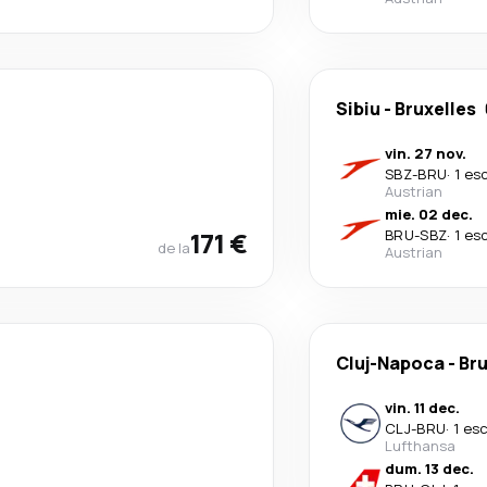
Sibiu
-
Bruxelles
vin. 27 nov.
SBZ
-
BRU
·
1 es
Austrian
mie. 02 dec.
171 €
BRU
-
SBZ
·
1 es
de la
Austrian
Cluj-Napoca
-
Bru
vin. 11 dec.
CLJ
-
BRU
·
1 es
Lufthansa
dum. 13 dec.