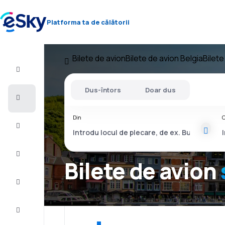
Platforma ta de călătorii
Bilete de avion
Bilete de avion Belgia
Bilete
Zbor+Hotel
Dus-întors
Doar dus
Bilete
de
avion
Din
C
Vacanţe
Vară
2026
Bilete de avion
Iarnă
2026/27
Last
minute