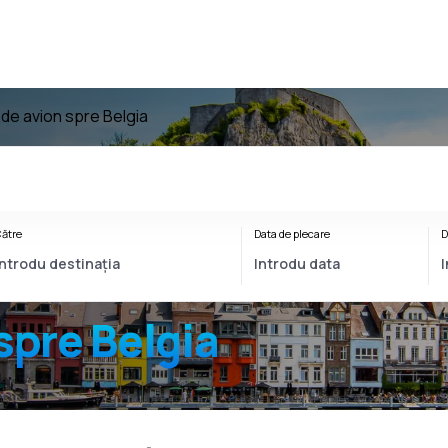
 de avion spre Belgia
ătre
Data de plecare
D
spre Belgia