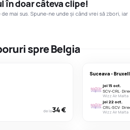
l în doar câteva clipe!
de mai sus. Spune-ne unde și când vrei să zbori, iar
boruri spre Belgia
Suceava
-
Bruxel
joi 15 oct.
SCV
-
CRL
·
Dire
Wizz Air Malta
joi 22 oct.
34 €
CRL
-
SCV
·
Dire
de la
Wizz Air Malta