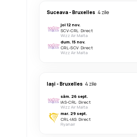
Suceava
-
Bruxelles
4 zile
joi 12 nov.
SCV
-
CRL
·
Direct
Wizz Air Malta
dum. 15 nov.
CRL
-
SCV
·
Direct
Wizz Air Malta
Iași
-
Bruxelles
4 zile
sâm. 26 sept.
IAS
-
CRL
·
Direct
Wizz Air Malta
mar. 29 sept.
CRL
-
IAS
·
Direct
Ryanair