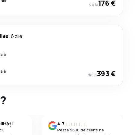
cală
176 €
de la
lles
6 zile
cală
cală
393 €
de la
y?
lități
4.7
ii
Peste 5600 de clienți ne