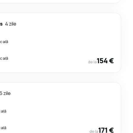
es
4 zile
scală
scală
154 €
de la
6 zile
cală
cală
171 €
de la