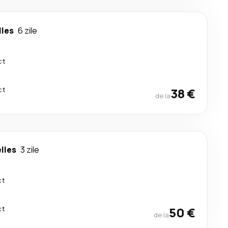
lles
6 zile
ct
ct
38 €
de la
lles
3 zile
ct
ct
50 €
de la