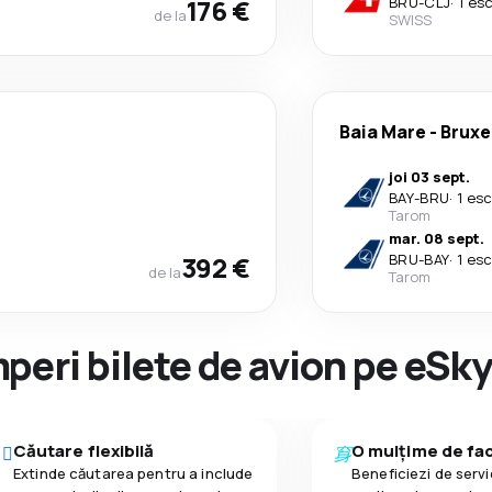
176 €
BRU
-
CLJ
·
1 es
de la
SWISS
Baia Mare
-
Bruxe
joi 03 sept.
BAY
-
BRU
·
1 es
Tarom
mar. 08 sept.
392 €
BRU
-
BAY
·
1 es
de la
Tarom
peri bilete de avion pe eSk
Căutare flexibilă
O mulțime de faci
Extinde căutarea pentru a include
Beneficiezi de servic