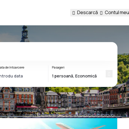
Descarcă
Contul meu
ata de întoarcere
Pasageri