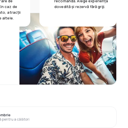
rare de
recomandă. Alege experiența
 ȋn caz de
dovedită și rezervă fără griji.
uto, atracții
e altele.
ombrie
ă pentru a călători