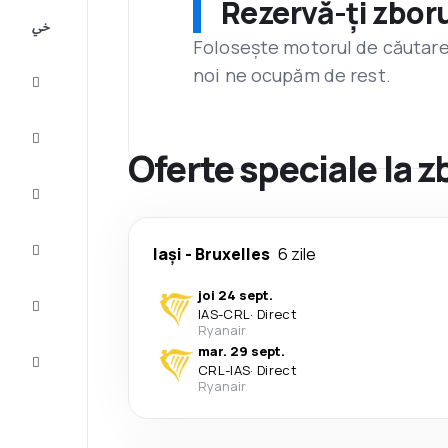
Rezervă-ți zboru
All-
inclusive
Folosește motorul de căutare 
noi ne ocupăm de rest.
City
Break
Cazare
Oferte speciale la z
Oferte
Finalizează
Iași
-
Bruxelles
6 zile
călătoria
joi 24 sept.
Inspiraţie şi
IAS
-
CRL
·
Direct
recomandări
Ryanair
mar. 29 sept.
Servicii
CRL
-
IAS
·
Direct
clienți
Ryanair