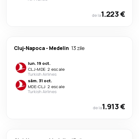
1.223 €
de la
Cluj-Napoca
-
Medelin
13 zile
lun. 19 oct.
CLJ
-
MDE
·
2 escale
Turkish Airlines
sâm. 31 oct.
MDE
-
CLJ
·
2 escale
Turkish Airlines
1.913 €
de la