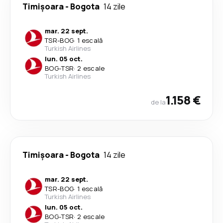
Timișoara
-
Bogota
14 zile
mar. 22 sept.
TSR
-
BOG
·
1 escală
Turkish Airlines
lun. 05 oct.
BOG
-
TSR
·
2 escale
Turkish Airlines
1.158 €
de la
Timișoara
-
Bogota
14 zile
mar. 22 sept.
TSR
-
BOG
·
1 escală
Turkish Airlines
lun. 05 oct.
BOG
-
TSR
·
2 escale