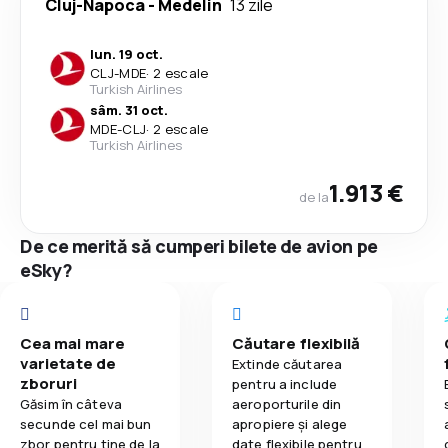
Cluj-Napoca
-
Medelin
13 zile
lun. 19 oct.
CLJ
-
MDE
·
2 escale
Turkish Airlines
sâm. 31 oct.
MDE
-
CLJ
·
2 escale
Turkish Airlines
1.913 €
de la
De ce merită să cumperi bilete de avion pe
eSky?
Cea mai mare
Căutare flexibilă
varietate de
Extinde căutarea
zboruri
pentru a include
Găsim în câteva
aeroporturile din
secunde cel mai bun
apropiere și alege
zbor pentru tine de la
date flexibile pentru