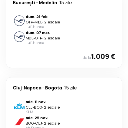
București
-
Medelin
15 zile
dum. 21 feb.
OTP
-
MDE
·
2 escale
Lufthansa
dum. 07 mar.
MDE
-
OTP
·
2 escale
Lufthansa
1.009 €
de la
Cluj-Napoca
-
Bogota
15 zile
mie. 11 nov.
CLJ
-
BOG
·
2 escale
KLM
mie. 25 nov.
BOG
-
CLJ
·
2 escale
Air France