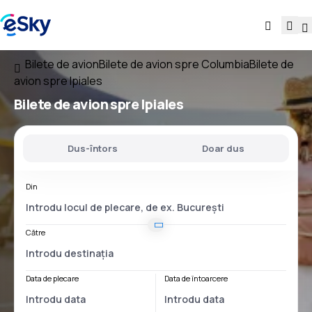
Bilete de avion
Bilete de avion spre Columbia
Bilete de
avion spre Ipiales
Bilete de avion spre Ipiales
Dus-întors
Doar dus
Din
Către
Data de plecare
Data de întoarcere