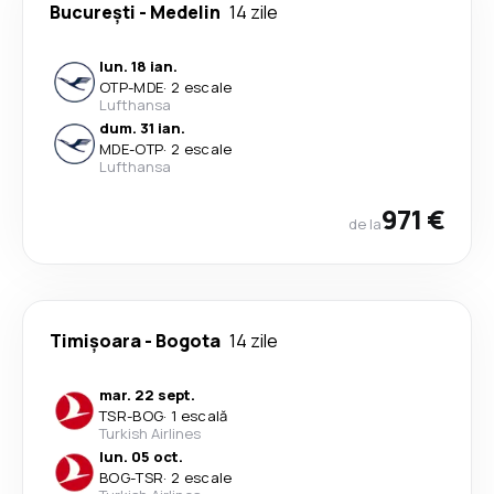
București
-
Medelin
14 zile
lun. 18 ian.
OTP
-
MDE
·
2 escale
Lufthansa
dum. 31 ian.
MDE
-
OTP
·
2 escale
Lufthansa
971 €
de la
Timișoara
-
Bogota
14 zile
mar. 22 sept.
TSR
-
BOG
·
1 escală
Turkish Airlines
lun. 05 oct.
BOG
-
TSR
·
2 escale