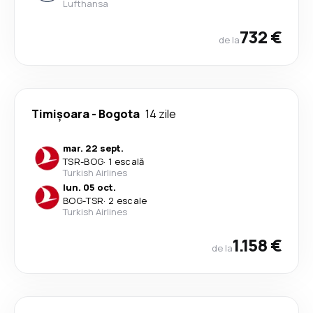
Lufthansa
732 €
de la
Timișoara
-
Bogota
14 zile
mar. 22 sept.
TSR
-
BOG
·
1 escală
Turkish Airlines
lun. 05 oct.
BOG
-
TSR
·
2 escale
Turkish Airlines
1.158 €
de la