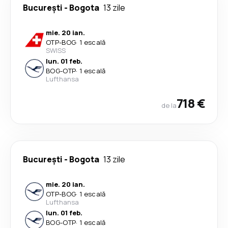
București
-
Bogota
13 zile
mie. 20 ian.
OTP
-
BOG
·
1 escală
SWISS
lun. 01 feb.
BOG
-
OTP
·
1 escală
Lufthansa
718 €
de la
București
-
Bogota
13 zile
mie. 20 ian.
OTP
-
BOG
·
1 escală
Lufthansa
lun. 01 feb.
BOG
-
OTP
·
1 escală