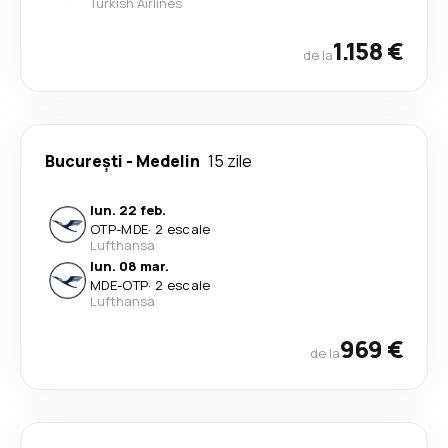
Turkish Airlines
1.158 €
de la
București
-
Medelin
15 zile
lun. 22 feb.
OTP
-
MDE
·
2 escale
Lufthansa
lun. 08 mar.
MDE
-
OTP
·
2 escale
Lufthansa
969 €
de la