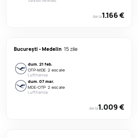
Turkish Airlines
1.166 €
de la
București
-
Medelin
15 zile
dum. 21 feb.
OTP
-
MDE
·
2 escale
Lufthansa
dum. 07 mar.
MDE
-
OTP
·
2 escale
Lufthansa
1.009 €
de la