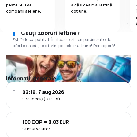
peste 500 de
a găsi cea mai ieftină
companii aeriene.
opțiune.
Cauți zboruri ieftine?
Ești în locul potrivit. În fiecare zi comparăm sute de
oferte ca să ți le oferim pe cele mai bune! Descoperă!
Informații generale
02:19, 7 aug 2026
Ora locală (UTC-5)
100 COP = 0.03 EUR
Cursul valutar