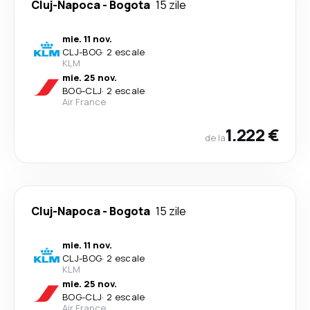
Cluj-Napoca
-
Bogota
15 zile
mie. 11 nov.
CLJ
-
BOG
·
2 escale
KLM
mie. 25 nov.
BOG
-
CLJ
·
2 escale
Air France
1.222 €
de la
Cluj-Napoca
-
Bogota
15 zile
mie. 11 nov.
CLJ
-
BOG
·
2 escale
KLM
mie. 25 nov.
BOG
-
CLJ
·
2 escale
Air France