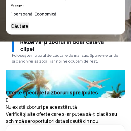
Pasageri
Căutare
Rezervă-ți zborul în doar câteva
clipe!
Folosește motorul de căutare de mai sus. Spune-ne unde
și când vrei să zbori, iar noi ne ocupăm de rest.
Oferte speciale la zboruri spre Ipiales
Nu există zboruri pe această rută
Verifică și alte oferte care s-ar putea să-ți placă sau
schimbă aeroportul ori data și caută din nou.