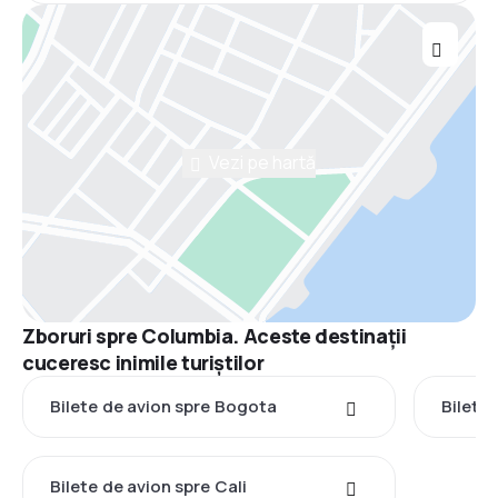
Vezi pe hartă
Zboruri spre Columbia. Aceste destinații
cuceresc inimile turiștilor
Bilete de avion spre Bogota
Bilete
Bilete de avion spre Cali