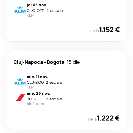
joi 05 nov.
CLO
-
OTP
·
2 escale
KLM
1.152 €
de la
Cluj-Napoca
-
Bogota
15 zile
mie. 11 nov.
CLJ
-
BOG
·
2 escale
KLM
mie. 25 nov.
BOG
-
CLJ
·
2 escale
Air France
1.222 €
de la