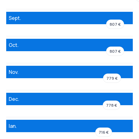
Sept.
807 €
Oct.
807 €
Nov.
779 €
Dec.
778 €
Ian.
716 €