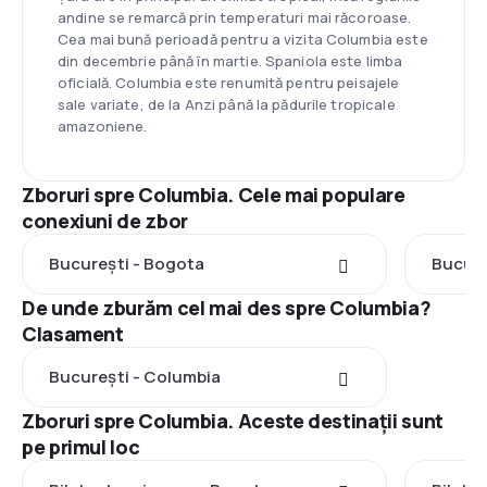
andine se remarcă prin temperaturi mai răcoroase.
Cea mai bună perioadă pentru a vizita Columbia este
din decembrie până în martie. Spaniola este limba
oficială. Columbia este renumită pentru peisajele
sale variate, de la Anzi până la pădurile tropicale
amazoniene.
Zboruri spre Columbia. Cele mai populare
conexiuni de zbor
București - Bogota
Bucure
De unde zburăm cel mai des spre Columbia?
Clasament
București - Columbia
Zboruri spre Columbia. Aceste destinații sunt
pe primul loc