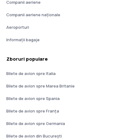
Companii aeriene
Companii aeriene naţionale
Aeroporturi
Informații bagaje
Zboruri populare
Bilete de avion spre Italia
Bilete de avion spre Marea Britanie
Bilete de avion spre Spania
Bilete de avion spre Franţa
Bilete de avion spre Germania
Bilete de avion din București