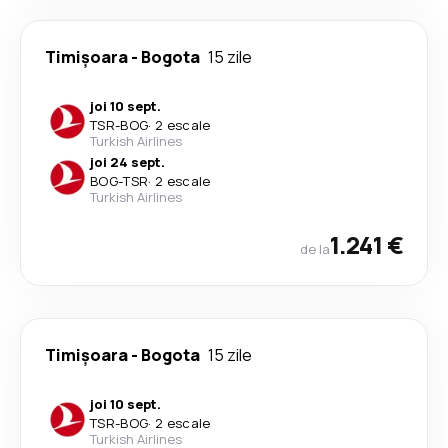
Timișoara
-
Bogota
15 zile
joi 10 sept.
TSR
-
BOG
·
2 escale
Turkish Airlines
joi 24 sept.
BOG
-
TSR
·
2 escale
Turkish Airlines
1.241 €
de la
Timișoara
-
Bogota
15 zile
joi 10 sept.
TSR
-
BOG
·
2 escale
Turkish Airlines