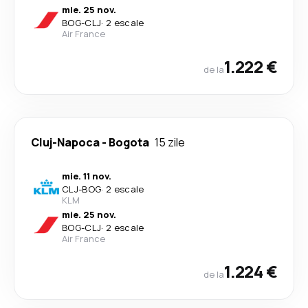
mie. 25 nov.
BOG
-
CLJ
·
2 escale
Air France
1.222 €
de la
Cluj-Napoca
-
Bogota
15 zile
mie. 11 nov.
CLJ
-
BOG
·
2 escale
KLM
mie. 25 nov.
BOG
-
CLJ
·
2 escale
Air France
1.224 €
de la